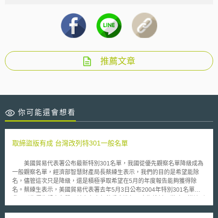
推薦文章
你可能還會想看
取締盜版有成 台灣改列特301一般名單
美國貿易代表署公布最新特別301名單，我國從優先觀察名單降級成為
一般觀察名單，經濟部智慧財產局長蔡練生表示，我們的目的是希望能除
名，儘管這次只是降級，還是積極爭取希望在5月的年度報告能夠獲得除
名。蔡練生表示，美國貿易代表署去年5月3日公布2004年特別301名單，
我國列為優先觀察名單，並宣布去年秋季會進行不定期檢討，當時同樣被列
為不定期檢討對象還包括馬來西亞和波蘭，不過這次只有台灣獲得降級。
台灣已經連續四年名列美國特別301優先觀察國家名單，近年來政府修