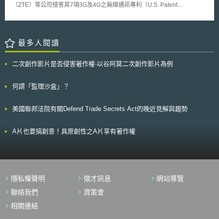
（ZTE）等公司侵害其7項3G及4G之無線通訊專利（U.S. Patent
並確保網際網路會在FCC之低度管制措施下，持續維持其自由與開放性。
No.7190966、No.7286847、No.7616970、No.7941151、
DoJ及FCC均認為，網際網路本質上為跨州資訊服務，依據美國憲法第
No.7706830、No.78009636、No.7502406）為由，向美國國際貿委員會
6條第2項規定，憲法、聯邦法律及美國對外條約為全國之最高法律，跨州之
（United States International Trade Commission, 以下簡稱USITC）提請
商務(interstate commerce)應屬聯邦管轄事項而非州管轄事項。因此，在聯
依美國關稅法第337條啟動專利侵權調查（案號：337-TA-868）
最多人閱讀
邦政府已廢除網路中立性的情形下，且州政府沒有制定州際貿易規範的權
InterDigital成立於1972年，主要研發領域聚焦於「無線語音及數據通訊系
限，則加州政府通過Senate Bill 822法案對網路立法監管，針對網路使用頒
統」，所持有的專利組合涵蓋了現今2G、3G、4G及IEEE 802等相關主流
布違法且極端的法令，是企圖藉由Senate Bill 822法案破壞聯邦政府的規
二次創作影片是否侵害著作權-以谷阿莫二次創作影片為例
技術。依據PatentFreedom於2013年1月的統計資料，InterDigital共持有
定，不當限制網路自由，與聯邦政府政策有所牴觸，此為違法及不利於消費
2961項美國有效專利，於全球NPE中排名第四。作為典型的NPE，
者。故DoJ聲明其有責任捍衛聯邦政府的特權（prerogatives）以及維護憲
InterDigital本身並不自行使用所擁有的專利，而係以「授權予手持裝置製造
何謂「監理沙盒」？
法秩序。為此，DoJ起訴聲明為禁止加州執行Senate Bill 822法案，並請求
商、半導體製造公司或其他設備製造商」作為主要商業營運模式。 因
法院判決Senate Bill 822法案無效。 雖然美國聯邦政府廢除網路中立
此，為確保專利能發揮最大運用效益，InterDigital會主動搜尋市場中潛在的
性，但此政策受民主黨、Facebook、Amazon等著名大型科技公司及消費
美國聯邦法院有關Defend Trade Secrets Act的晚近見解與趨勢
侵權人，並透過法律訴訟手段，促使其支付授權金。其中，USITC的「關稅
者的抨擊。因此，就DoJ起訴加州Senate Bill 822法案違法，法院是否認同
法第337條」調查程序，即為重要的策略手段之一，因其所需的審理時間較
DoJ所主張的牴觸美國憲法，以及美國對於網路中立性議題的後續發展，值
一般法院的民事訴訟程序為短，且於確認存在專利權侵害之情事後，其裁決
A片也要搞創意！具原創性之A片享有著作權
得觀察。
效力可透過禁制令（Exclusion Order）或暫停及停止令（Cease And
Desist Order）直接對被控侵權人的產品進口及銷售造成重大影響，故在為
數不少的案件中，被告往往會選擇給付授權金以求停止關稅法337條之調查
程序。 由於本案中遭調查的產品幾乎涵蓋了各廠商於市場中的主要產
品（例如三星的Galaxy Note、Tab及S系列、Nokia Lumia系列、中興的4G
隱私權聲明
徵才訊息
網站導覽
移動熱點設備、華為的Activa 4G手機等），故引起了產業界的高度關注。
針對本案，USITC已於2月4日宣布啟動為期16個月的侵權調查，並定於
聯絡我們
資策會
2014年6月4日前完成所有調查，其後續調查結果及本案如何發展，值得持
相關連結
續觀察。