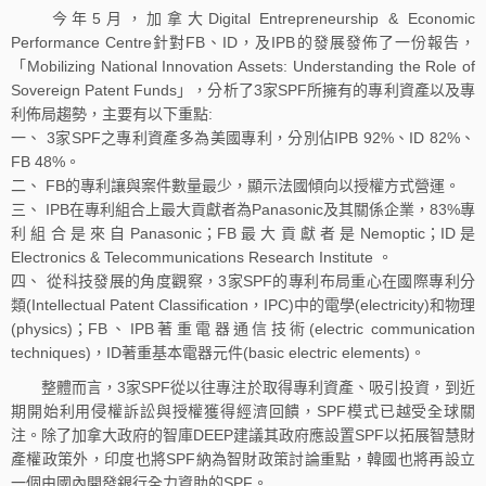
今年5月，加拿大Digital Entrepreneurship & Economic
Performance Centre針對FB、ID，及IPB的發展發佈了一份報告，
「Mobilizing National Innovation Assets: Understanding the Role of
Sovereign Patent Funds」，分析了3家SPF所擁有的專利資產以及專
利佈局趨勢，主要有以下重點:
一、 3家SPF之專利資產多為美國專利，分別佔IPB 92%、ID 82%、
FB 48%。
二、 FB的專利讓與案件數量最少，顯示法國傾向以授權方式營運。
三、 IPB在專利組合上最大貢獻者為Panasonic及其關係企業，83%專
利組合是來自Panasonic；FB最大貢獻者是Nemoptic；ID是
Electronics & Telecommunications Research Institute 。
四、 從科技發展的角度觀察，3家SPF的專利布局重心在國際專利分
類(Intellectual Patent Classification，IPC)中的電學(electricity)和物理
(physics)；FB、IPB著重電器通信技術(electric communication
techniques)，ID著重基本電器元件(basic electric elements)。
整體而言，3家SPF從以往專注於取得專利資產、吸引投資，到近
期開始利用侵權訴訟與授權獲得經濟回饋，SPF模式已越受全球關
注。除了加拿大政府的智庫DEEP建議其政府應設置SPF以拓展智慧財
產權政策外，印度也將SPF納為智財政策討論重點，韓國也將再設立
一個由國內開發銀行全力資助的SPF。