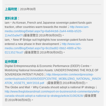
上稿時間：
2016年08月
資料來源：
iam，As Korean, French and Japanese sovereign patent funds gain
traction, other countries warm towards the model；
http://www.iam-
media.com/blog/Detail.aspx?g=6a644cb6-2a44-446b-b520-
114e55a9ef7f
(最後瀏覽日:2016年08月09日)。
iam,，New IP Bridge suit highlights how sovereign patent funds have
entered a new phase in their development；
http://www.iam-
media.com/Blog/Detail.aspx?g=9cc0ad82-0bb2-4889-a78c-
f22135276cd7
(最後瀏覽日:2016年08月09日)。
延伸閱讀：
Digital Entrepreneurship & Economic Performance (DEEP) Centre，
Mobilizing National Innovation Assets: UNDERSTANDING THE ROLE OF
SOVEREIGN PATENT FUNDS；
http://deepcentre.com/wordpress/wp-
content/uploads/2016/06/DEEPCENTRE_MOBILIZING_NATIONAL_INNOV
ATON_ASSETS_MAY2016.pdf
(最後瀏覽日:2016年08月09日)。
The Globe and Mail，Why Canada should adopt a national IP strategy；
http://www.theglobeandmail.com/report-on-business/rob-commentary/why-
canada-should-adopt-a-national-ip-strategy/article31082828/
(最後瀏覽
日:2016年08月09日)。