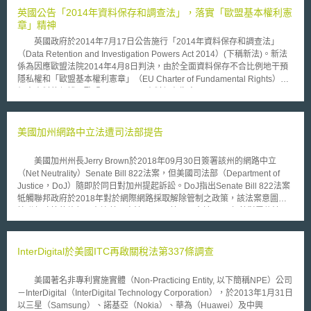
法，加強取締盜版，獲得美國方面認同，今年終於獲得降級，並在美東時間
英國公告「2014年資料保存和調查法」，落實「歐盟基本權利憲
1月18日正式公布我國降級。 蔡練生指出，優先觀察名單和一般觀察名
章」精神
單之間的差異是層次問題，列為優先名單者美國會給予六個月的觀察期，讓
英國政府於2014年7月17日公告施行「2014年資料保存和調查法」
其改善機會，如果沒有改善就會採取貿易報復手段；一般觀察名單的觀察
（Data Retention and Investigation Powers Act 2014）(下稱新法)。新法
期，則延長為一年。
係為因應歐盟法院2014年4月8日判決，由於全面資料保存不合比例地干預
隱私權和「歐盟基本權利憲章」（EU Charter of Fundamental Rights）對
個人資料的保護，歐盟2006/24/EC資料保存指令(Data Retention Directive
2006/24/EC)應予廢棄。該指令要求歐盟各國電話及網際網路公司搜集使用
者電話及電子郵件通聯紀錄，包括時間、地點及受話人或收件人，並儲存至
多兩年。 新法規範重點摘要如下： 1.相關通訊資料保存： (1)通訊相關
美國加州網路中立法遭司法部提告
資料保存權力受到管制保障： 新法除規範資料蒐集與保存制度，並規定英
國政府得要求國內外電話及網際網路業者搜集其客戶通訊資訊，最長可保存
美國加州州長Jerry Brown於2018年09月30日簽署該州的網路中立
12個月。 (2)於第二節補充前一節用語定義。 2.調查權： (1)新法授權政府
（Net Neutrality）Senate Bill 822法案，但美國司法部（Department of
得基於國家安全和預防或偵查重大犯罪而監聽取得國內外通訊相關資訊。
Justice，DoJ）隨即於同日對加州提起訴訟。DoJ指出Senate Bill 822法案
(2)修正「2000年調查權規範」(Regulation of Investigatory Powers Act of
牴觸聯邦政府於2018年對於網際網路採取解除管制之政策，該法案意圖阻
2000)第一編之域外規範。 (3)擴大「電信服務」定義，納入提供接取、促進
撓聯邦政策的施行，有違美國憲法。 美國國會於1996年針對電信法
使用、促進傳播通訊之創建、管理、儲存或透過相類似系統之傳播者。 (4)
（The Communications Act）制定「聯邦或州對網路低度管制（unfettered
通訊監聽委員(the Interception of Communications Commissioner)每半年
by Federal or State regulation）」之政策，美國聯邦通訊委員會（Federal
提出報告。 (5)調查權力及規範之複審。 3.開始、持續期間、範圍和簡稱：
Communications Commission，FCC）為符合該政策，於2002年發布命
InterDigital於美國ITC再啟關稅法第337條調查
新法落日條款之規範，2016年12月31日將失其效力。
令，將寬頻網路接取服務列為資訊服務（information service），而美國不
將資訊服務提供者以公共事業來看待並進行管理。雖然FCC於2015年就網
美國著名非專利實施實體（Non-Practicing Entity, 以下簡稱NPE）公司
路中立性訂立規則，要求網路服務提供者（Internet Service Provider）應平
－InterDigital（InterDigital Technology Corporation），於2013年1月31日
等處理所有資料，不得擅自降低流量速度、封鎖網站或服務，以確保任何人
以三星（Samsung）、諾基亞（Nokia）、華為（Huawei）及中興
獲取資訊時不受不合理的限制。但FCC於2017年12月取消網路中立規定，