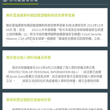
解析雲端運算有關認驗證機制與資安標準發展
解析雲端運算有關認驗證機制與資安標準發展 科技法律研究所 2013年12月
04日 壹、前言 2013上半年度報載「新北市成為全球首個雲端安全認證
之政府機構」[1]，新北市政府獲得國際組織雲端安全聯盟( Cloud Security
Alliance, CSA )評定為全球第一個通過「雲端安全開放式認證架構」之政府
機構，獲頒「2013雲端安全耀星獎」（2013 Cloud Security STAR
Award），該獎項一向是頒發給在雲端運用與安全上具有重要貢獻及示範作
用之國際企業，今年度除了頒發給旗下擁有年營業額高達1200億台幣「淘
寶網」的阿里巴巴集團外，首度將獎項頒發給政府組織。究竟何謂雲端認
南非提出個人資料保護法草案
證，其背景、精神與機制運作為何？本文以雲端運算相關資訊安全標準的推
動為主題，並介紹幾個具有指標性的驗證機制，以使讀者能瞭解雲端運算環
南非共和國議會在2013年8月22日通過了個人資料保護法修正案
境中的資安議題及相關機制的運作。 資訊安全向來是雲端運算服務中
（PROTECTION OF PERSONAL INFORMATION BILL），該法案已由總
最重要的議題之一，各國推展雲端運算產業之際，會以提出指引或指導原則
統Jacob Zuma簽署正式成為法律，這也是南非首次全面性的個人資料保護
方式作為參考基準，讓產業有相關的資訊安全依循標準。另一方面，相關的
立法 。 該部立法目的在於為促進個人資料的保護，建立全面性的個人
產業團體也會進行促成資訊安全標準形成的活動，直至資訊安全相關作法或
資料保護原則。此次提出多項修正，包括 ： 1. 設立獨立法人監察機構作為
基準的討論成熟之後，則可能研提至國際組織討論制定相關標準。 貳、雲
獨立且公正的執行個人資料保護法上職務及權力。 2. 公、私部門僅在特定
端運算資訊安全之控制依循 雲端運算的資訊安全風險，可從政策與組
情形時方可處理個人資料。 3. 蒐集個人資料必須提交予前述獨立法人監察
織、技術與法律層面來觀察[2]，涉及層面相當廣泛，包括雲端使用者實質控
機構。 4. 限制蒐集兒童個人資料，並將哲學、信仰、宗教，種族、民族血
美政府將加強對抗盜版與仿冒
制能力的弱化、雲端服務資訊格式與平台未互通所導致的閉鎖效應（Lock-
統，工會會員，政治觀點，健康，性生活或犯罪前科列為特種個人資料，並
in）、以及雲端服務提供者內部控管不善…等，都是可能發生的實質資安問
加以限制蒐集。 5. 需要處理個人資料者，必須落實保護措施，以保護個人
題 。 在雲端運算產業甫推動之初，各先進國以提出指引的方式，作為
美國歐巴馬政府在6月22日公布一份範圍廣泛的智慧財產執法聯合策略