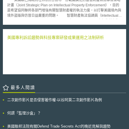
資料為完整之狀態。 6. 發生個人資料外洩情形時，必須通知受影響的當事
產業輔導的基礎，並強化使用者對雲端運算的基本認知，並以「分析雲端運
計畫（Joint Strategic Plan on Intellectual Property Enforcement），目的
人以及前述獨立法人監察機構。 7. 要求公、私部門均需指定專責個人資料
算特色及特有風險」及「尋求適於雲端運算的資訊安全標準」為重心。
是希望協同聯邦各部門增強有關智慧財產權的執法力度，以打擊美國境內與
保護人員。 8. 透過自動傳呼裝置行銷需受到一定程度之限制。 9. 限制跨境
一、ENISA「資訊安全確保架構」[3] 歐盟網路與資訊安全機關
境外盜版與仿冒日益嚴重的問題。 智慧財產執法協調員（Intellectual
傳輸時，限制傳輸收受方必須是至少具備與南非相同個人資料保護水準之區
（European Network and Information Security Agency, ENISA）於2009年
Property Enforcement Coordinator, IPEC）Victoria Espinel在報告前言指
域。 南非之個人資料保護法通過後，對於消費者保障係又提升至另一
提出「資訊安全確保架構」，以ISO 27001/2與BS25999標準、及最佳實務
出，打擊仿冒和盜版需要聯邦強而有力的反應；作為全球創新領導者的美國
層次，然該法之施行會對企業造成的衝擊，以及消費者是否可以在修法後獲
運作原則為參考基準，參考之依據主要是與雲端運算服務提供者及受委託第
已因為有些國家未能依照法律規定或國際條約來執法或採取不利美國之產業
得實質上的保障，仍待觀察。
三方（Third party outsourcers）有關之控制項。其後也會再參考其他的標
政策而被傷害。此計畫提出33個執法策略行動項目（enforcement strategy
美國專利訴訟趨勢與科技專案研發成果運用之法制研析
準如SP800-53，試圖提出更完善的資訊安全確保架構。 值得注意的
action items）來加強智慧財產執法，包括增加執法政策透明度以及美國境
是，其對於雲端服務提供者與使用者之間的法律上的責任分配（Division of
內、外執法行動的分享與報導、確保政府各層級間的執法效能與協調、加強
Liability）有詳細說明：在資訊內容合法性部分，尤其是在資訊內容有無取
美國智慧財產權的國際執法、確保安全的供應鏈以杜絕侵權產品輸入美國
得合法授權，應由載入或輸入資訊的使用者全權負責；而雲端服務提供者得
等。 舉例而言，該計畫非常關注外國網站線上侵權(online piracy)的問
依法律規定主張責任免除。而當法律課與保護特定資訊的義務時，例如個人
題，認為網際網路不應成為犯罪行為的工具，強調美國政府必須和外國政
資料保護相關規範，基本上應由使用者與服務提供者分別對其可得控制部
府、國際組織以及私部門共同合作對抗，並鼓勵內容擁有者（content
分，進行適當的謹慎性調查（Due Diligence, DD）[4]。 雲端環境中服
owners）、ISP業者、廣告經紀商（advertising brokers）、付款處理業者
務提供者與使用者雙方得以實質掌握的資訊層，則決定了各自應負責的範圍
（payment processors）和搜尋引擎業者在尊重合法競爭、言論自由與個人
與界限。 在IaaS（Infrastructure as a Service）模式中，就雲端環境中
穩私之下，彼此合作謀求實際解決方案。根據報導，盜版已造成美國的影視
最多人閱讀
服務提供者與使用者雙方應負責之項目，服務提供者無從知悉在使用者虛擬
業年度損失205億美元產值、工作者年度短少55億美元的收入、也減少了原
實體（Virtual Instance）中運作的應用程式（Application）。應用程式、平
本可帶來多於14萬個的工作職缺，結果使美國年度稅收短少了8.37億美元。
台及在服務提供者基礎架構上的虛擬伺服器，概由使用者所完全主控，因此
二次創作影片是否侵害著作權-以谷阿莫二次創作影片為例
使用者必須負責保護所佈署的應用程式之安全性。實務上的情形則多由服務
提供者協助或指導關於資訊安全保護的方式與步驟[5]。 在
何謂「監理沙盒」？
PaaS（Platform as a Service）模式中，通常由雲端服務提供者負責平台軟
體層（Platform Software Stack）的資訊安全，相對而言，便使得使用者難
以知悉其所採行的資訊安全措施。 在SaaS（Software as a Service）
美國聯邦法院有關Defend Trade Secrets Act的晚近見解與趨勢
模式中，雲端服務提供者所能掌控的資訊層已包含至提供予使用者所使用的