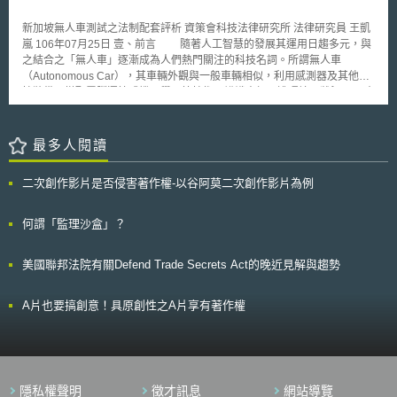
共六章、三十八條，並於第四章「低碳城市推動與管理」，做了前述對耗電
大的用戶為一定比例太陽能光電系統設置要求之規範。 在綠建築的部
新加坡無人車測試之法制配套評析 資策會科技法律研究所 法律研究員 王凱
分，依據該條例第21條第1款之規定，台南市公有或經該市公告指定地區之
嵐 106年07月25日 壹、前言 隨著人工智慧的發展其運用日趨多元，與
新建建築物於申請建造執照時，若非供公眾使用之建築物，須為合格級以上
之結合之「無人車」逐漸成為人們熱門關注的科技名詞。所謂無人車
之綠建築。而公有及供公眾使用之建築物，則須進一步符合為銀級以上之綠
（Autonomous Car），其車輛外觀與一般車輛相似，利用感測器及其他科
建築。此策略採取賦予公部門較高的法規遵循義務，與國外立法例趨勢相當
技裝備，搭配電腦運算或機器學習等技術，辨識車輛周遭環境及狀況。同時
吻合。詳述如下。 參、事件評析 一、國外立法例 (一)從一定面積以上面積
根據外部資訊如：道路、交通號誌、車輛位置、障礙物等數據做出分析判
建築著手 根據自由時報的報導，台南市政府在未來將針對大建築面積
斷，由電腦控制車輛方向及速度，實現無人車輛依據自身（電腦）意圖做出
用戶，強制其裝設用電量一定比例的太陽光電系統。關於面積的細部規範雖
擬人駕駛的動作[1]。 包括Apple[2]、Google、Uber等非傳統汽車製造
最多人閱讀
然未見於該市低碳自治條例，但此一規劃無疑符合國際間為提高節能效率所
產業在內，世界各地串起一場以無人車為首的交通實驗。在無人車發展面向
採取的規範趨勢。 例如美國在2007年能源獨立及安全法架構下，由總
上，美國、新加坡早已有為無人車產業發展，提出修法或補助等政策措施。
統在2009年所發佈的行政命令第13514號的第2條第g項第3款，即要求確保
二次創作影片是否侵害著作權-以谷阿莫二次創作影片為例
與我國比鄰的韓國，其政府近來也積極推動自動駕駛技術之發展，不僅核准
既有聯邦建築或聯邦機構(agency)所承租之建築，面積超過5000平方英呎
多家業者上路實測，更計畫打造全球最大無人車車測場地「K-City」[3]。未
者，應在財政年度2015年前，使其面積的15%完全符合「聯邦永續建築指
來我國在台北、高雄[4]等地也即將出現無人車的身影，惟目前我國相關法規
何謂「監理沙盒」？
導原則」(Federal Leadership in High Performance and Sustainable
仍未針對無人車詳加規範，使得無人車發展上窒礙難行。 我國科學工
Building, 在該行政命令中簡稱 Guiding Principle)。 而新加坡也有類似
業園區長久以來扮演著台灣科技工業發展之重要角色，參考國際在相關領域
的規範。根據該國「2008年建築管制(環境永續)規定」(Building
美國聯邦法院有關Defend Trade Secrets Act的晚近見解與趨勢
的發展，除硬體、軟體技術上配合，尚提供良好且完善的測試場域或法規配
Control《Environmental Sustainability》2008)第3條與第4條之規定，所有
套。本文為建構國內無人車發展環境，打造產業聚落及完備有善法制環境，
總樓板面積(gross floor area) 超過2,000平方公尺的建築之建設或有關總樓
參考新加坡無人車立法例，提供我國未來科學工業園區區內無人車測試及法
A片也要搞創意！具原創性之A片享有著作權
板面積超過2,000平方公尺既有建築之面積增建(increasing the gross floor
規配套之建議參考。 貳、新加坡無人車測試之法規調適 新加坡作為典
area)，或關於建築外殼或建築服務的提供、擴大或實質的改變，皆應至少
型的「城市國家」，城市規劃是亞洲甚至全球的典範，良好的交通規劃、道
達到依據建築環境永續規範(Code for Environmental Sustainability of
路狀況及相關的基礎建設，都是無人車駕駛試驗所要求的環境。新加坡政府
Buildings)的綠色標誌積分(Green Mark scores) 50分。 (二)對公部門採取較
對於無人駕駛的發展，於2014年成立專門委員會管理無人駕駛車，而新加
民間更高標準 由前述關於南市低碳自治條例中關綠建築之規範可知，
坡陸路交通管理局（LTA[5]）近年來也積極的和多家發展無人駕駛技術的廠
該市在為相關管制的規劃時，所採取的政策是讓公部門先承擔較高的法規遵
隱私權聲明
徵才訊息
網站導覽
商密切合作[6]。針對無人駕駛技術的創新與應用，未來只會有增無減，而為