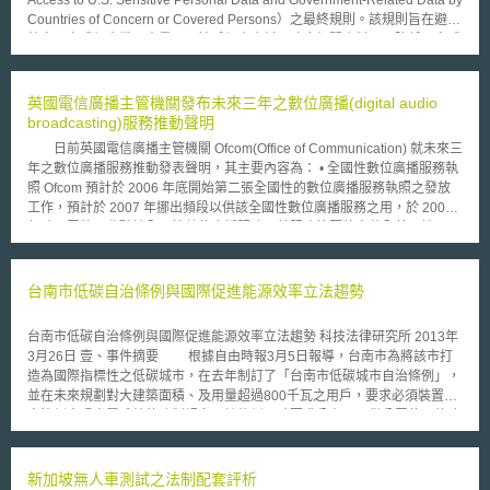
Countries of Concern or Covered Persons）之最終規則。該規則旨在避免
特定國家或個人獲取大量國民敏感個人資料及政府相關資料，以降低國安威
脅。 最終規則指出，去識別化敏感個人資料若經大量蒐集，仍可能被重新
識別，因此原則上禁止或限制任何美國人在知情的情況下，與受關注的國家
或個人進行該等資料的大量交易。其將敏感個人資料定義為社會安全碼、精
英國電信廣播主管機關發布未來三年之數位廣播(digital audio
確地理位置、車輛遙測資訊（vehicle telemetry information）、基因組以及
broadcasting)服務推動聲明
個人健康、財務資料或其他足資識別個人之資料，並定義禁止及限制交易的
日前英國電信廣播主管機關 Ofcom(Office of Communication) 就未來三
型態。同時，最終規則除設有若干豁免交易類型外，也定有一般及特別許可
年之數位廣播服務推動發表聲明，其主要內容為： • 全國性數位廣播服務執
交易規定，並授權司法部得核發、修改或撤銷前述許可。一般許可交易的類
照 Ofcom 預計於 2006 年底開始第二張全國性的數位廣播服務執照之發放
型將由總檢察長另行公布；特別許可則由總檢察長依個案酌情例外核准。
工作，預計於 2007 年挪出頻段以供該全國性數位廣播服務之用，於 2008
該規則課予交易方持續報告（reporting）、盡職調查（due diligence）、
年時民眾將可收聽該全國性數位廣播服務，其服務範圍將含蓋全英國地區，
稽核（audit）、紀錄留存（recordkeeping）等義務，並針對涉及政府相關
但為避免對他國頻段之運作造成干擾，部分沿海地區將無法接收到該服務。
資訊或美國國民大量敏感個人資訊之商業交易，例如投資、雇傭、資料仲介
• 地方性數位廣播服務執照 Ofcom 預計於 2006 年下旬開始 12 張地方性數
（data brokerage）及供應商契約，提出資安要求，以降低受關注國家或個
位廣播服務執照之發放工作；其次，於 North Wales, Suffolk 以及 Northern
台南市低碳自治條例與國際促進能源效率立法趨勢
人獲取該類特定資訊的風險。最後，該規則定有民事罰款（37萬美金以
Ireland ，目前並無額外的頻段可作為地方性數位廣播服務之用，但 Ofcom
下）、刑事處罰（100萬美金以下或20年以下徒刑），並設立申訴之救濟措
仍會尋求釋出其他頻段，以供地方性數位廣播服務之用的可能性。
施。
台南市低碳自治條例與國際促進能源效率立法趨勢 科技法律研究所 2013年
3月26日 壹、事件摘要 根據自由時報3月5日報導，台南市為將該市打
造為國際指標性之低碳城市，在去年制訂了「台南市低碳城市自治條例」，
並在未來規劃對大建築面積、及用量超過800千瓦之用戶，要求必須裝置一
定比例太陽光電系統的強制規定。該條例同時要求公有、及供公眾使用的建
築物，須為銀級以上綠建築之規定，亦在近日吸引了媒體的關注。 貳、重
點說明 一、臺南市政府低碳城市自治條例 台南市政府於2012年12月22
日以府法規字第1011084760A號令公布了「台南市低碳城市自治條例」，
新加坡無人車測試之法制配套評析