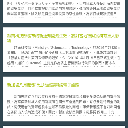
略》（サイバーセキュリティ産業振興戦略），目前日本大多使用海外製造
的資安產品，且相當重視使用產品的實際體驗，進而導致日本國產資安產品
難以銷售獲利，陷入缺乏資金開發投資的惡性循環，為求打破現狀促進日本
資安產業發展，具體因應政策如下： 1. 創造有利資安新創企業進入市場的
環境：彙整具有前景的資安新創企業名單，提供予政府參考，讓政府率先試
行導入資安新創企業提供的產品與服務，展示實際使用資安產品與服務的成
果，藉此提升資安新創企業知名度，降低其進入市場的難度。 2. 發掘具有
越南科技部發布的新通知開始生效，將對當地智財實務有重大影
潛力的技術及具市場競爭力之產品或服務：實施競賽形式的獎金制度，發掘
響
可提升資安、解決問題，對社會具有貢獻的技術，並推動約300億日圓的研
越南科技部（Ministry of Science and Technology）於2016年7月30日
發計畫，促進技術實際落地運用，改善不利開發投資的環境。建立系統整合
發布No. 16/2016/TT-BKHCN通知（以下稱第16號通知），此為越南針對
商、日本國產產品與服務供應商之間的媒合機制，讓供應商可在產品銷售過
《智慧財產法》第四次修正的通知。今（2018）年1月15日已正式生效。在
程中發揮影響力。 3. 充實高階專業人才拓展國際市場：擴大高階專業人才
越南，通知（Circular）主要是作為各主管機關執行法律的指南，而本次發
培育計畫，提升並宣傳資安人才的職業魅力，支援產業向海外發展，與合作
布的第16號通知，便是針對越南《智慧財產法》所做的細部解釋，是了解當
國家共同促進企業與人才交流，以因應資安產業整體基礎不足，難以培育人
地智財實務的重要文件。 整體而言，第16號通知針對智財的申請程序
才，拓展國際市場等問題。
做了相當多修正。例如，申請人回覆越南智慧財產局官方審查意見（office
action）的期限由一個月延長為兩個月。又例如，過去越南智慧財產局針對
新加坡八月起發行生物認證辨識電子護照
實體審查的申請案一旦做了核駁處分後，申請人僅能透過訴願予以救濟。根
據第16號通知，若申請人能夠針對申請案提出在審查過程中未被考量但可以
新加坡將從八月起發行擁有生物認證辨識晶片和更多防偽功能的電子護
影響審查結果的新事證，越南智慧財產局則得考量撤回核駁處分。 此
照。為確保新加坡人使用新護照在國外不會遇到困難，有必要進行周全的測
外，第16號通知亦釐清了過去越南在智慧財產各權利別，有關實體認定上的
試，從使用者的實際經驗中查知不易察覺的問題，確保新護照不會對出國者
疑慮。一、在「商標方面」，第16號通知修正了越南過去對於著名商標
在各國出入境時造成不便。因此，新加坡移民與關卡局將從 四月二十九日
（Well-known mark）的認定方式。在過去，著名商標的狀態可藉由法院判
開始，讓新加坡官員和新加坡航空公司空服員率先試用。第一階段測試完成
決，或是藉由智慧財產局的認定取得。在本次新修正的第16號通知中，著名
後，移民與關卡局將全面推廣電子護照，所有在今年八月以後發出的護照，
商標狀態仍可藉由法院判決取得，但智慧財產局只能在「商標被駁回」的情
都將是電子護照，取代現有的傳統護照。 移民與關卡局也將與夥伴國