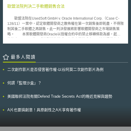
形下對著名商標進行認定。二、在「專利方面」，第16號通知則是再次強調
對新加坡電子護照進行測試，以便在新加坡推出電子護照時，外國的入境處
歐盟法院判決二手軟體銷售合法
「用途」不得作為專利的申請標的，釐清了越南一直以來拒絕「用途發明專
判讀儀器能判讀電子護照內的資料。事實上早在今年一月，新加坡即與美
利」的立場。根據第16號通知，用途並非一項申請標的可主張的必要技術特
國、澳洲和紐西蘭三國聯合展開三個月的電子護照測試，測試將在 五月十
徵（essential feature），只是單純申請標的之目的或結果而已。三、在
歐盟法院在UsedSoft GmbH v. Oracle International Corp.（Case C-
五日 結束。如果測試進展順利，相關國家的機場都將安裝可以判讀電子護
「工業設計方面」，第16號通知釐清了越南對於「產品」的定義，指出產品
128/11）一案中，認定軟體開發商之散佈權在第一次銷售後即耗盡，不得限
照的儀器，蓋唯有各國都安裝相關系統配合運作，電子護照才能發揮功效。
必須要能夠「獨立流通」（circulated independently），始能成為工業設計
制其後二手軟體之再銷售。此一判決發展將影響軟體開發商之市場銷售策
目前，美國已經確認新加坡電子護照符合美國免簽證入境第二級認證，這意
保護的標的。例如圖形使用者介面（GUI）因其必須依賴手機等載體才能流
略。 本案軟體開發商Oracle以授權合約中的禁止移轉條款為據，起訴
味著美國國土安全部測試證實新加坡電子護照與美國的護照判讀儀器相容。
通，故根據第16號通知無法被認為是能夠申請工業設計保護的「產品」。
欲終止UsedSoft的二手軟體銷售模式。在此商業模式中，原始被授權人書面
此外，新加坡移民與關卡局也將持續積極參與國際民航組織會議，確保新加
從本次第16號修正可以看出，越南近年來因應智慧財產權的國際趨勢，
說明其被授權使用某軟體，同時聲明後續不再使用，相關文件經公證後，
坡了解國際電子護照的最新發展與概況，以取得同步進展。
在法規上做出的回應及釐清。對於在越南從事商業活動的我國廠商而言，建
UsedSoft即以此文件及合約進行二手軟體的銷售，新的使用者可直接由
議除了瞭解越南《智慧財產法》外，更應關注越南的通知等下位階法規的狀
UsedSoft取得軟體。 本案的關鍵點在於著作權是否隨著軟體第一次銷
最多人閱讀
況及發展。 「本文同步刊登於TIPS網站（https://www.tips.org.tw）」
售而權利耗盡，如權利耗盡則合約中的禁止移轉條款將無任何效力。在傳統
軟體光碟銷售的情形，被授權人可以將軟體再轉賣給任何人，權利耗盡是被
二次創作影片是否侵害著作權-以谷阿莫二次創作影片為例
確認的，但網站下載的軟體販售模式，權利是否隨之耗盡，則不無疑問。
歐盟法院在本案判決中表示，不管是負載於光碟或網站下載的軟體銷
售，一旦開發商售出軟體，其權利即隨之耗盡；但同時也指出，如果原授權
何謂「監理沙盒」？
使用數量較多，權利耗盡並不得作為後續二手軟體切割販售授權的依據，開
發商也不因此判決而必須提供軟體支援給二手被授權人。 此一判決可
美國聯邦法院有關Defend Trade Secrets Act的晚近見解與趨勢
能刺激二手市場的成長，但同時也可能對軟體開發商帶來負面影響，開發商
無法再掌握確實的被授權人，也無有效的方法確認原始授權人是否仍使用軟
體。建議軟體開發商應檢視其授權作業，並嘗試從授權合約中處理，例如增
A片也要搞創意！具原創性之A片享有著作權
加授權轉讓時應通知開發商的條款等。