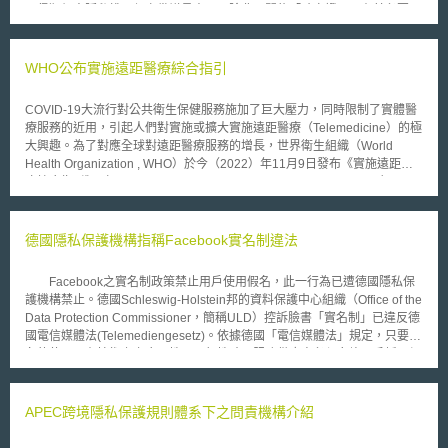
已侵犯個人隱私權。保守黨議員表示，除非內閣能「確實證明」有其必要
性，否則將反對身分證法案到底。 現行持有英國護照並不需要更新，
但在2008年後想要申請更新或換發護照時，就必須遵守新的規定，也引發
另一爭議問題～費用過高。倫敦政經學院的報告認為，每個人的新版身分證
WHO公布實施遠距醫療綜合指引
所需的技術成本，實際需要約 300英鎊；而登錄生物辨識資訊所需要的掃描
器，就需要花4000英鎊；另外，所登錄的資訊判讀性會隨著時間而降低，
COVID-19大流行對公共衛生保健服務施加了巨大壓力，同時限制了實體醫
至少得每五年重新掃描換發。
療服務的近用，引起人們對實施或擴大實施遠距醫療（Telemedicine）的極
大興趣。為了對應全球對遠距醫療服務的增長，世界衛生組織（World
Health Organization , WHO）於今（2022）年11月9日發布《實施遠距醫
療綜合指引》（Consolidated Telemedicine Implementation Guide），以
幫助政策制定者、決策者與實行者設計與監管遠距醫療之實施。 遠距醫
療，涉及使用數位科技來克服公衛服務的距離障礙，具有改善臨床管理和擴
大醫療服務覆蓋範圍之潛力。遠距醫療已證明的好處包含減少不必要的臨床
德國隱私保護機構指稱Facebook實名制違法
就診、提供更及時的醫護和擴大醫療服務的覆蓋率。 這份指引建議政策決
策者以及設計和監管遠距醫療之實施人員，實施遠距醫療應分為三個階段，
Facebook之實名制政策禁止用戶使用假名，此一行為已遭德國隱私保
其詳細步驟重點如下： 階段一：評估情況 1.組建團隊，並確立目標：確定
護機構禁止。德國Schleswig-Holstein邦的資料保護中心組織（Office of the
應參與遠距醫療設計、管理和實施的利害關係人。 2.定義衛生計畫的背景與
Data Protection Commissioner，簡稱ULD）控訴臉書「實名制」已違反德
目標：確定遠距醫療的服務計畫與其地理範圍。 3.對作業環境進行分析：對
國電信媒體法(Telemediengesetz)。依據德國「電信媒體法」規定，只要匿
應用軟體（Software Applications）與通信平台的訊息傳遞通道
名的使用具有技術上之合理性及可行性時，服務供應商必須允許用戶採用假
（Channel）進行作業環境分析、評估應用軟體是否可符合硬體之需求。 4.
名，惟Facebook的實名制政策卻禁止用戶使用假名。資料保護中心表示，
評估有利環境：包含評估數位成熟度以確定基礎設施與組織需求、審查公衛
Facebook要求用戶註冊時須填入真實姓名，違反德國電信媒體法第13條第
工作者的能力、評估監管與政策之顧慮、考慮資訊跨域流動之影響、探討財
6項。ULD表示，為確保網路用戶權利及遵守網路保護法，臉書應立即終止
APEC跨境隱私保護規則體系下之問責機構介紹
政機制。 階段二：實施之規劃 1.確定遠距醫療系統將如何運作：定義功能
實名制的執行。Facebook發言人則對ULD指控不以為然，主張「服務供應
性和非功能性需求、因應需求更新之工作流程、進行廣泛的用戶測試、變更
商有權在現行法律下自行決定所採取之匿名政策」，並表示Facebook採取