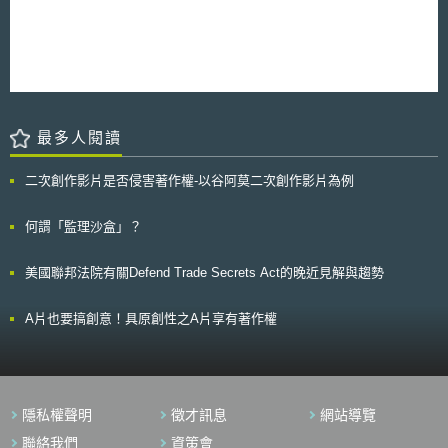
管理計畫。 2.實施病人與衛生系統工作者之安全與保護機制：包含建立個資
實名制係為保護社群安全，若發現用戶使用假名將刪除帳號。Facebook發
隱私、近用和保護病人個資的系統、實施公衛人員身分驗證之方式、決定並
言人認為「這只是在浪費德國納稅人的金錢！此法律之指控毫無意義，同時
揭露是否會進行錄音錄影等事項。 3.建立標準操作程序（Standard
我們也將據理力爭。」Facebook認為，實名制是該網站經營之重要機制，
Operating Procedures, SOP）：確定遠距醫療適用的案例與潛在責任、決
除了能與其他社群網站做出明顯的市場區隔外，更能積極保護用戶的個人資
定培訓方式與支持管道、建立確定身分之流程、建立明確的同意文件、討論
料。
是否需改變公衛人員的薪酬、建立聯網醫療器材（Connected Medical
Devices）的管理計畫。 4.強化客戶/病人參與以及性別、公平與利害關係人
權利：決定遠距醫療之推廣機制（Mechanisms for Outreach）、評估遠距
最多人閱讀
醫療之公平性、對利害關係人權利的影響與確保殘疾人士的可近用性。 5.制
定預算：確定總成本預算、計畫如何將遠距醫療服務整合到常態醫療服務和
二次創作影片是否侵害著作權-以谷阿莫二次創作影片為例
採購安排之中。 階段三：監測和評估（Monitoring and Evaluation, M&E）
與持續改善 1.確定監測和評估目標：定義績效評估和影響指標。 2.計畫持續
改善和適應性管理：加入日常監管和持續改善機制、降低潛在風險。 WHO
何謂「監理沙盒」？
最後提醒遠距醫療是對於醫療服務的補充而非取代，並提供一個確保病人安
全、隱私、追溯性、問責制的可監督環境。 本文同步刊載於stli生醫未來式
美國聯邦法院有關Defend Trade Secrets Act的晚近見解與趨勢
網站（https://www.biotechlaw.org.tw）
A片也要搞創意！具原創性之A片享有著作權
隱私權聲明
徵才訊息
網站導覽
聯絡我們
資策會