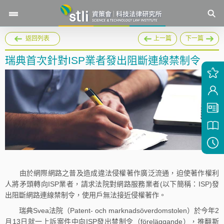
返回列表
上一篇
下一篇
瑞典首次針對ISP業者發出阻斷連線禁制令
由於網際網路之普及造成違法侵權著作廣泛流通，迫使著作權利
人將矛頭轉向ISP業者，請求法院對網路服務業者(以下簡稱：ISP)發
出阻斷網路連線禁制令，使用戶無法接近侵權著作。
瑞典Svea法院（Patent- och marknadsöverdomstolen）於今年2
月13日就一上訴案件中向ISP發出禁制令（föreläggande），推翻斯