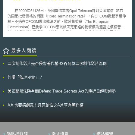
路的普及，並改善弱勢團體與一般民眾的落差。且此一計畫所需的經費非由
Thomson Reuters排名的方法，主要是以四大衡量基準：專利獲證比率
政府支出、全民買單，而是全數由業者負擔。 此項計畫的補助標準
(patent approval success rate)，專利組合對於全球的影響(global reach of
在2009年6月26日，英國電信業者Opal Telecom針對英國電信（BT）
為，任何符合公立學校午餐補助資格的家庭即可受補助，其每個月補助9.95
patent portfolio)，對文獻引用的專利影響(patent influence in literature
的固網批發價格的問題（Fixed Termination rate），向OFCOM提起爭議仲
美元以接取寬頻網路，並可購買最高150美元的電腦、並獲得免費的數位知
citation)及專利總數量(overall patent volume)，選出前百大名單，如：
裁。不過在OFCOM做出裁決之前，歐盟執委會（The European
識訓練。 此計畫規劃自2012年春季開始實施，部份城市率先執行，並
Apple,Microsoft,Intel,LG和Motorola，全文內容可參考
Commission）已要求OFCOM應該就固定網路的批發價為適當之價格管
預計於2012年9月前延伸至全國各個城市實施。
http://www.top100innovators.com/。
制，並提供所有通訊業一致性的固定費率。 執委會做出這樣要求的原
因，是著眼於今日英國在終端服務（termination services），業者仍然處於
壟斷狀態，且有調高終端服務費用之可能，恐不利於促進競爭。 基於
改善這樣的現象，並為促進市場競爭和歐盟規範的一致性，執委會提出要
最多人閱讀
求： 應無差別（non-discrimination）使所有業者均得利用原有之固定網路
來提供服務，並確保在相同環境、相同條件下進行公平競爭；同時，建議採
二次創作影片是否侵害著作權-以谷阿莫二次創作影片為例
取對於固定網路費率之管制，以促進市場競爭，其結果對固定通訊服務的競
爭者與消費者而言，最為有利。 OFCOM已在2009年10月23日公布裁
決結果，基於通訊市場公平競爭和歐洲市場一致的發展的原則下，BT提供
何謂「監理沙盒」？
Opal固定網路通路（network access）和服務互通（service
interoperability）尚屬適當，至於費率部份，則以適用BT在電信業者價格表
美國聯邦法院有關Defend Trade Secrets Act的晚近見解與趨勢
（Carrier Price List）的批發價為宜。
A片也要搞創意！具原創性之A片享有著作權
隱私權聲明
徵才訊息
網站導覽