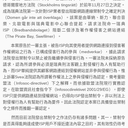
德哥爾摩地方法院（Stockholms tingsrätt）於前年11月27日之決定。
成為瑞典法院第一次針對ISP業者發出阻斷網路連線禁制令之確定判決
（Domen går inte att överklaga）。該案是由華納、新力、聯合音
樂、北歐電影與瑞典電影中心聯合提起，請求法院命一瑞典
ISP（Bredbandsbolaget）阻斷二個涉及著作權侵害之網站連結
（The Pirate Bay, Swefilmer）。
本案原告於一審主張，被告ISP向其使用者提供網路連接到侵害著
作權網站之行為，已構成侵害行為的參與（medverkar），據此請求
法院發出禁制令以禁止被告繼續參與侵害行為。一審法院未採納原告
請求，認為所謂參與必須是瑞典刑法客觀上對侵權行為人有幫助行
為，而ISP單純提供其顧客網路連結到侵權網站並非參與侵權行為。惟
上訴審Svea法院認為所謂著作權法上之參與侵權行為認定，需考量歐
盟法（Infosoc-directivet）下之解釋。而依據歐盟法院現行實務認
定，在歐盟資訊社會指令下（Infosocdirektivet 2001/29/EG），即使
ISP只提供網路連結到侵權網站，仍得向ISP發出禁制令，非以刑法上
對侵權行為人有幫助行為為要件。因此法院認定本案已具備發出禁制
令之條件而推翻一審認定。
然而目前法院發出禁制令之作法仍存有諸多問題。其一，禁制令
是否真得能夠達成使ISP用戶不接近違法內容之目的，其有效性仍待考