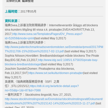
法律研究員 編譯整理
上稿時間：
2017年05月
資料來源：
瑞典Svea上訴審法院新聞稿請參：Internetleverantör åläggs att blockera
sina kunders tillgång till vissa s.k. piratsajter,SVEA HOVRÄTT,Feb.13,
2017,
http://www.svea.se/Templates/Pages/DV_Press.aspx?
id=52659&mode=print
(last visited May 3,2017)
瑞典Svea上訴審法院判決請參：
http://www.patentochmarknadsoverdomstolen.se/Domstolar/pmod/2017/PM
T%2011706-15%20Dom%202017-02-13.pdf
(last visited May 3,2017)
Sophia Nilsson,Hovrätten: Bredbandsbolaget måste blockera The Pirate
Bay,IDG.SE,Feb.13,2017,
http://www.idg.se/2.1085/1.675835/pirate-bay-
blockera-bredbandsbolaget
(last visited May 3,2017)
Joachim Sundell,Domen: Piratsajterna ska blockeras,
Feb.13,2017,SVT,
https://www.svt.se/kultur/domen-piratsajter
(last visited
May 3,2017)
吳建興,〈瑞典網路服務提供者（ISP）之責
任〉,STLI,2015/12,
https://stli.iii.org.tw/article-detail.aspx?
no=55&tp=1&i=87&d=7088
一審判決如下：Stockholms tingsrätt, Nov. 27, 2015,
http://www.stockholmstingsratt.se/Domstolar/stockholmstingsratt/Dokument/
Stockholms%20TR%20T%2015142-14%20Dom%202015-11-27.pdf
(last
visited, Dec. 07, 2015).