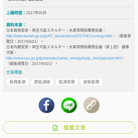
上稿時間：
2017年05月
資料來源：
日本首相官邸，再生可能エネルギー・水素等関係閣僚会議，
http://www.kantei.go.jp/jp/97_abe/actions/201704/11energy.html
，（最後瀏
覽日：2017/04/21）。
日本內閣官房，再生可能エネルギー・水素等関係閣僚会議（第１回） 議事
次第，
http://www.cas.go.jp/jp/seisaku/saisei_energy/kaigi_dai1/gijisidai.html
，
（最後瀏覽日：2017/04/21）。
文章標籤
新興能源
節能減碳
能源政策
創新創業
推薦文章