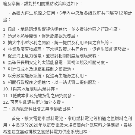
範及準備，謹對於相關重點政策綜述如下：
一、為擴大再生能源之使用，5年內中央及各級政府共同展望12項計
畫：
風能、地熱環境影響評估迅速化，並支援該地區之行政推廣。
透過地熱等開發，促進鄉鎮觀光發展。
擴大中小型水利之開發，統一提供及利用全國之資訊等。
林業及廢棄物處理、下水道政策之共同合作，促進生質能源發電。
促進海上風力發電，並檢討相關制度及環境規範。
為確保長期安定的太陽能發電，審視法規及相關制度。
引進低成本及遠距離控制之蓄電池。
以分散型能源系統，促進再生能源之利用。
相關行政程序之迅速化，以一站式窗口提供服務。
1與當地及環境共榮共存。
1低成本化及先端技術之研究開發。
可再生能源技術之海外支援。
二、邁向氫燃料社會之無碳排放目標：
首先，擴大電動車燃料電池、家用燃料電池等相通之氫燃料之利
用，中長期於2020年以氫發電及大規模國內外氫原料之供應鏈，最終
希望建立無碳排放之氫燃料電力供應系統目標。