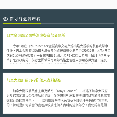
你可能還會想看
日本金融廳全面整治虛擬貨幣交易所
今年1月底日本Coincheck虛擬貨幣交易所爆出最大規模的駭客攻擊事
件後，日本金融廳開始擴大調查國內虛擬貨幣交易平台營運狀況；3月8日首
次對2家虛擬貨幣交易平台業者Bit Station及FSHO祭出為期一個月「勒令停
業」之行政處分，前者主因係公司內部高階主管擅自挪用客戶資金，違反資
金結算法中用戶財產管理與用戶保護措施規範；後者則係發現多筆高額交易
時，網路系統並未進行用戶認證，公司亦未對員工進行內部培訓課程，違反
資金結算法中關於用戶保護措施之規範。 同時，日本金融廳亦對
Coincheck、Bicrements、GMO Coin、Tech Bureau，及Mr.Exchange等5
加拿大政府致力捍衛個人資料隱私
家虛擬交易平台業者發布下令改善之行政處分，要求業者重新審視經營漏
洞，限期建立有效且完善的風險管理系統、保護消費者機制、反洗錢與打擊
加拿大財政委員會主席克萊門（Tony Clement），概述了加拿大政府
資恐、資金管理系統、內部稽核與內部控制系統及用戶客服系統等，避免再
對於保護加拿大公民隱私的步驟，並詳細的列出政府機關官員對於隱私保護
度發生大型駭客攻擊事件。 另為能有效地建立虛擬貨幣交易市場管制
違犯行為的案件量。 政府對於看待人民隱私保護這件事情是非常重視
規範，日本金融廳宣布成立「虛擬貨幣交易產業研究小組」，並由學者、金
的，特別是如何妥當的處理具敏感性個人資料的這個部分，我們認為是關鍵
融業者及虛擬貨幣業者為主要成員，為將來虛擬貨幣市場可能面臨各種議
性的重點」部長克萊門表示。 人力資源及技能發展部部長芬蕾（Diane
題，研析相關監管政策及法制規範。 面對襲捲而來之虛擬貨幣交易經
Finley）說：「我們對於所有違犯事件都會非常認真的面對，任何錯誤都是
濟，日前法務部邀集金管會、內政部、央行、警政署、調查局等單位跨部會