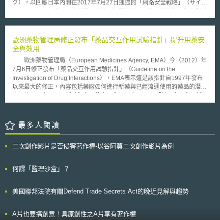
ク），以回應日本內閣在2017年7月27日通過的「網路安全戰略」（サイバ
向法院提出聲請狀，如法院判斷該聲請可特定網路服務供應業者，被害人即
ーセキュリティ戦略）中所提及應整理相關法制，以利企業實施網路安全措
可請求社群網路服務業者及網路服務供應業者提供匿名誹謗者（即加害人）
施與對策之決定。因此，內閣網路安全戰略本部（サイバーセキュリティ戦
的姓名、地址及網路登錄紀錄。另外，為避免IP位置資訊被刪除的風險，法
略本部）普及啟發‧人才培育專門調查會（普及啓発・人材育成専門調査
院可於非訟程序進行中，先命社群網路服務業者禁止刪除該IP位置資訊，大
会）於同年10月10日成立工作小組，針對網路安全相關法令進行推動與調
歐洲藥物管理局修正發布「藥品交互作用試驗指針」提升用藥安
幅推進被害人程序利益之保障。
查工作。 本問答集內容涉及13項法律議題，包括議題如下： 說明網路
全與效用
安全基本法（サイバーセキュリティ基本法）網路安全之定義與概要； 以
歐洲藥物管理局（European Medicines Agency, EMA）今（2012）年
公司法為核心，從經營體制觀點說明董事義務，例如建立內部控制機制，以
7月6日修正發布「藥品交互作用試驗指針」（Guideline on the
確保系統審核與資料揭露之適當性； 以個人資料保護法為核心，例如說明
Investigation of Drug Interactions），EMA表示這是該指針自1997年發布
個人資料的安全管理措施； 以公平交易法（不正競争防止法）為核心，說
以來最大的修正，內容包括藥廠如何進行新藥與已經流通使用的藥品的潛在
明在營業秘密的保護範圍內，利用提供特定資料與技術手段，來實施迴避行
交互作用研究，以及新藥與食品的交互作用研究。 「藥品交互作用試
為係屬無效； 以勞動法規為核心，說明企業採取網路安全措施之組織與人
驗指針」內容包括用藥建議方案，其乃基於臨床相關交互作用以及調整用藥
為對策； 以資通訊網路、電信業者等為中心，說明IoT相關法律問題； 以契
劑量、監控病人用藥情形之可行性研究為基礎。同時，有關草藥使用的建議
約關係為中心，說明電子簽章、資料交易、系統開發、雲端應用服務等議
方案也包括在內。 EMA表示，新的修正內容使「藥品交互作用試驗指
最多人閱讀
題； 網路安全相關證照制度，例如資訊處理安全確保支援人員； 說明其他
針」與藥品交互作用研究科學之發展現況趨於一致，例如現已能透過少數的
網路安全議題，例如逆向工程、加密、訊息共享等； 說明發生網路安全相
精密設計研究，即可預測臨床相關藥品交互作用的結果，以及在了解近年酵
關事故之因應措施，例如數位鑑識； 說明當網路安全糾紛有涉民事訴訟時
二次創作影片是否侵害著作權-以谷阿莫二次創作影片為例
素觸發技術（enzyme induction）與藥物載體（drug-transporter）間的交
應注意之程序； 說明涉及網路安全之刑法規範； 描述日本企業在實施網路
互作用上的科學進展。 藥物交互作用對於用藥的安全與效用極為重
安全措施時，應注意之相關國際規範，例如歐盟一般資料保護規則
要，許多病人，尤其是年長者經常需要同時服用多種藥物，因多種藥物交互
何謂「監理沙盒」？
（General Data Protection Regulation, GDPR）與資料在地化（Data
作用而產生的負作用（adverse effects）是患者反覆就醫的重要因素之一，
Localization）等議題。 此外，隨著網路與現實空間的融合，各產業發
且可能減低個別藥物原有的療效。 「藥品交互作用試驗指針」新修正
展全球化，相關法規也日益增加，惟網路安全相關法規，在原無網路安全概
美國聯邦法院有關Defend Trade Secrets Act的晚近見解與趨勢
內容將於2013年1月1日生效，全文共計七部分，主要重點在第五部分的藥
念與相關法制的日本法上，卻鮮少有較為系統化的概括性彙編與解釋文件。
物動力學（Pharmacokinetic）交互作用研究，內容包括：從研究進行方式
因而盤點並釐清網路安全相關法令則成為首要任務，故研究小組著手進行調
即藥品的吸收、分布、代謝、移轉到人體試驗設計、草藥與特殊食品產品、
A片也要搞創意！具原創性之A片享有著作權
查研究，並將調查結果—「網路安全法律調查結果」（サイバーセキュリテ
以及產品特性標示事項等都有建議規範，其全文可至EMA官方網站下載。