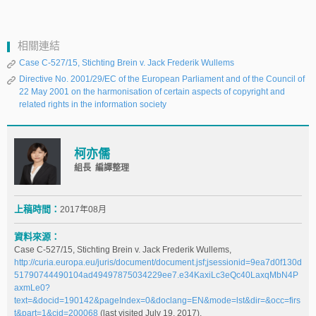
相關連結
Case C‑527/15, Stichting Brein v. Jack Frederik Wullems
Directive No. 2001/29/EC of the European Parliament and of the Council of
22 May 2001 on the harmonisation of certain aspects of copyright and
related rights in the information society
柯亦儒
組長 編譯整理
上稿時間：
2017年08月
資料來源：
Case C‑527/15, Stichting Brein v. Jack Frederik Wullems,
http://curia.europa.eu/juris/document/document.jsf;jsessionid=9ea7d0f130d
51790744490104ad49497875034229ee7.e34KaxiLc3eQc40LaxqMbN4P
axmLe0?
text=&docid=190142&pageIndex=0&doclang=EN&mode=lst&dir=&occ=firs
t&part=1&cid=200068
(last visited July 19, 2017).