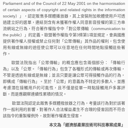
Parliament and of the Council of 22 May 2001 on the harmonisation
of certain aspects of copyright and related rights in the information
society）」，認定販售多媒體播放器，其上安裝附加軟體使用戶可透
過建立好的選單，連結到含有未獲著作權人同意影音授權的第三方串
流網站之行為，符合著作權指令中「對公眾傳輸（communication to
the public）」的定義。歐盟著作權指令第3條第1項並規定，會員國應
提供著作權人授權或禁止任何對「公眾傳輸」其作品的權利，包含使
用有線或無線的途徑使公眾可以任意地在任何時間地點接觸這些著
作。
歐盟法院指出「公眾傳輸」的概念應包含兩個部分：「傳輸行
為」以及「公眾。「傳輸行為」包含了各種形式的傳輸或再次傳輸，
不管是透過有線或是無線；並且只要是讓公眾可得接觸作品的行為，
即構成「傳輸行為」。至於「公眾」的意義為不特定的多數人，並應
考慮潛在接觸用戶的可能性，且不僅是從單一時點接觸用戶多寡評
斷，而是應觀察連續性累積的情況。
歐盟法院認定此販售多媒體撥放器之行為，考量該行為對於該著
作一般利用的影響，對著作人合法權益產生不合理的侵害因而不符合
該指令的重製權例外，故對著作權產生侵害。
本文為「經濟部產業技術司科技專案成果」