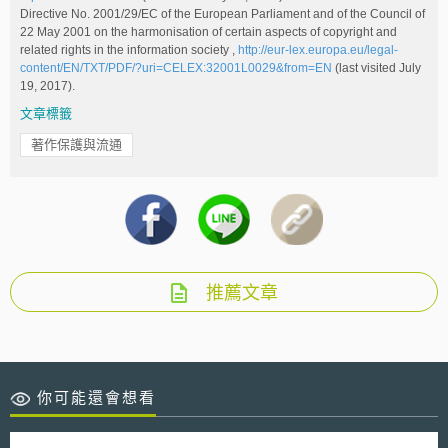
Directive No. 2001/29/EC of the European Parliament and of the Council of
22 May 2001 on the harmonisation of certain aspects of copyright and
related rights in the information society ,
http://eur-lex.europa.eu/legal-
content/EN/TXT/PDF/?uri=CELEX:32001L0029&from=EN
(last visited July
19, 2017).
文章標籤
著作保護與流通
推薦文章
你可能還會想看