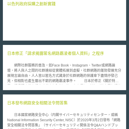
以色列政府採購之創新實踐
日本修正「請求揭露匿名網路霸凌者個人資料」之程序
網際社群服務的普及，如Face Book、Instagram、Twitter或網路論
壇，將人與人之間的社群連結從實體拓展到虛擬，社群網路的蓬勃發展充分
展現言論自由，人人皆以匿名方式藏身於社群網路的保護傘下盡情抒發己
見，但相對也產生層出不窮的網路霸凌事件。 日本於修正《關於特定
電子通訊服務業者損害賠償責任限制及使用者資訊揭示法》（特定電気通信
役務提供者の損害賠償責任の制限及び発信者情報の開示に関する法律）
前，遭受匿名網路霸凌的被害人若想對加害人提起損害賠償訴訟，須同時對
社群網路服務業者及網路服務供應業者聲請禁止刪除資料假處分，被害人承
日本發布網路安全相關法令問答集
擔巨大的程序成本，卻仍須承擔訴訟程序中，社群網路供應商因系統保存時
效屆期而自動刪除加害人IP位置資料之風險。 為了遏止頻繁的網路霸凌
日本國家網路安全中心（内閣サイバーセキュリティセンター，或稱
事件，日本國會已於2021年4月21日表決通過修正《關於特定電子通訊服務
National Information Security Center, NISC）於2020年3月2日發布「網路
業者損害賠償責任限制及使用者資訊揭示法》，將「請求揭露匿名網路霸凌
安全相關法令問答集」（サイバーセキュリティ関係法令Q&Aハンドブッ
者個人資料」由原本的假處分及通常訴訟程序修正為非訟程序，被害人僅須