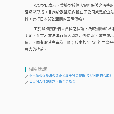
歐盟對此表示，雙邊對於個人資料保護之標準的差
經逐漸形成。目前於歐盟境內設立子公司或是設立法
料，進行日本與歐盟間的國際傳輸。
由於歐盟關於個人資料之保護，為歐洲聯盟基本權利憲章（Charter
明定，企業若非法進行個人資料境外傳輸，會被處以高
歐元，兩者取其高者為上限；股東甚至也可能面臨被
莫大的裨益。
相關連結
個人情報保護法の改正と政令等の整備 及び国際的な取組
ＥＵ個人情報規制、備え怠るな