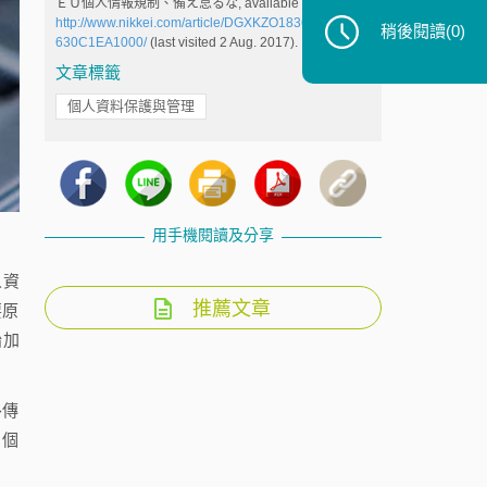
ＥＵ個人情報規制、備え怠るな, available at:
http://www.nikkei.com/article/DGXKZO18366440Q7A
稍後閱讀
(0)
630C1EA1000/
(last visited 2 Aug. 2017).
文章標籤
個人資料保護與管理
用手機閱讀及分享
人資
推薦文章
要原
始加
外傳
、個