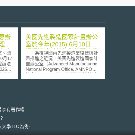
息辦
美國先進製造國家計畫辦公
理總
室於今年(2015) 6月10日研
出境
提現況檢討報告與相關政策
室、國
為檢視國內先進製造業復甦與計
資料
0月17
畫推進之近況，美國先進製造國家計
證辦法
畫辦公室（Advanced Manufacturing
26年
National Program Office, AMNPO）
認證即
於今年(2015) 6月10日研提現況檢討
語使用
報告與相關政策資料，該項報告主要
予敘
可歸結「國內產業現況」、「計畫執
詞說
行成效」與「法制組織」等重要面向
，茲就該項報告之重點摘要如下：
個人資
(一)國內先進製造產業現況檢視：
國家網
報告指出美國目前正喪失在先進
片享有著作權
專業機
產品領域全球領導地位，在進出口貿
?
依照國
易呈現嚴重赤字，雖近年致力於先進
與境外
製造之資源整合與共同研發等措施，
大學TLO為例-
之權利
然而，觀察基礎科研端到市場端仍存
家網信
有落差。 (二)先進製造領域已設立45