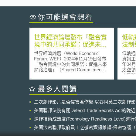
你可能還會想看
世界經濟論壇發布「融合實
低軌
境中的共同承諾：促進未來
法制
網路治理」白皮書
世界經濟論壇（World Economic
低軌通
Forum, WEF）2024年11月19日發布
資訊工
「融合實境中的共同承諾：促進未來
年04月25日 壹
網路治理」（Shared Commitments
太空領
in a Blended Reality: Advancing
家已將
Governance in the Future Internet）
型太空
白皮書，說明進入虛實整合的融合實
增加。低
最多人閱讀
境（Blended Reality, BR）時代，需
Sate
取得社會共識並進行治理，透過倡導
[1]
二次創作影片是否侵害著作權-以谷阿莫二次創作
以人為本的網路治理框架並促進多方
注，對
參與，以平衡技術創新與社會期待之
主體的
美國聯邦法院有關Defend Trade Secrets Act
間的差距，使網際網路持續進步。 融
射活動
合實境是由延展實境（Extended
運作技術成熟度(Technology Readiness Level)
題，以
Reality）、AI、物聯網（Internet of
務等；
美國涉密聯邦政府員工之機密資訊維護-保密協議（Non-disc
Things）、6G網路、區塊鏈等新興技
訊服務
NDA）之使用
術驅動而形成，融合數位與實體。現
One