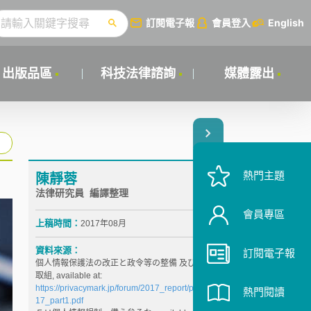
訂閱電子報
會員登入
English
出版品區
科技法律諮詢
媒體露出
熱門主題
陳靜蓉
法律研究員 編譯整理
會員專區
上稿時間：
2017年08月
資料來源：
訂閱電子報
個人情報保護法の改正と政令等の整備 及び国際的な
取組, available at:
https://privacymark.jp/forum/2017_report/pdf/forum20
熱門閱讀
17_part1.pdf