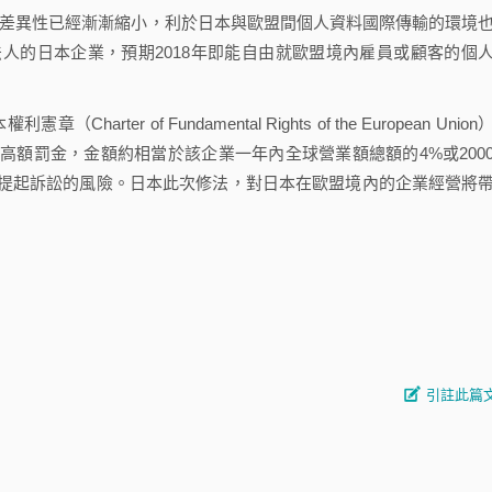
異性已經漸漸縮小，利於日本與歐盟間個人資料國際傳輸的環境
人的日本企業，預期2018年即能自由就歐盟境內雇員或顧客的個
 of Fundamental Rights of the European Union
額罰金，金額約相當於該企業一年內全球營業額總額的4%或200
提起訴訟的風險。日本此次修法，對日本在歐盟境內的企業經營將
引註此篇