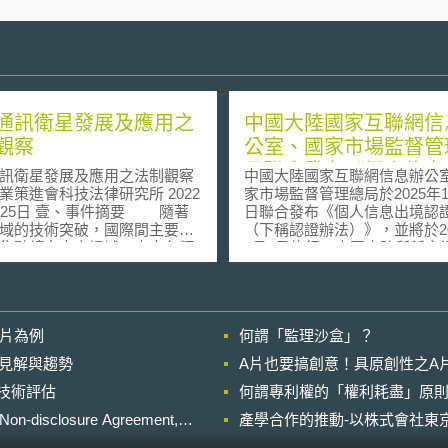
通訊衛星發展及應用之
中國大陸國家互聯網信
觀察
公室、國家市場監督管
局聯合發布《個人信息
訊衛星發展及應用之法制觀察
中國大陸國家互聯網信息辦公
認證辦法》
業策進會科技法律研究所 2022
家市場監督管理總局於2025年1
、事件摘要 隨著
日聯合發布《個人信息出境認
域的技術突破，國際間主要國
（下稱認證辦法）》，並將於20
焦點轉向太空場域，未來各類
1月1日施行。中國大陸所稱之
商業活動及軍事性部署將大幅
為臺灣所稱之驗證，屬兩岸詞
軌衛星（Low Earth Orbit
之差異，容易產生混淆誤認先
llite）商業化發展趨勢最為明確
明，下將以臺灣慣用之驗證一
，其所涉及的法制規範受到高度關
明。 依照《中華人民共和國個人信息
影片為例
何謂「監理沙盒」？
於國家如何承擔作為太空活動
保護法》第38條須向境外提供
國家責任，尤其是太空物體發
料方法有四種：分別為1.透過
的晚近見解與趨勢
A片也要搞創意！具原創性之A
之風險控管、損害賠償責任問
信部門組織的安全評估、2.經
進行技術評估
及善盡減少太空碎片之國際義
何謂專利權的「權利耗盡」原則
構進行個人資料保護驗證、3.
此外，較為成熟的低軌衛星通
家網信部門制定的標準化契約
losure Agreement,
產學合作的推動-以株式會社東京
，國際業者如SpaceX、
接受者訂定契約，以約定雙方
Web正積極於全球部署，則通訊
義務、4.法律、行政法規、國