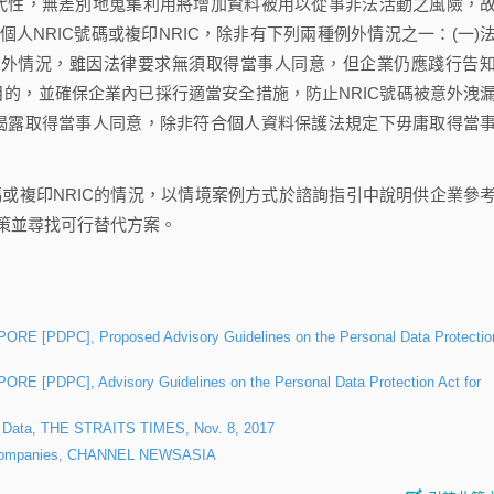
代性，無差別地蒐集利用將增加資料被用以從事非法活動之風險，
人NRIC號碼或複印NRIC，除非有下列兩種例外情況之一：(一)
例外情況，雖因法律要求無須取得當事人同意，但企業仍應踐行告
目的，並確保企業內已採行適當安全措施，防止NRIC號碼被意外洩
或揭露取得當事人同意，除非符合個人資料保護法規定下毋庸取得當
或複印NRIC的情況，以情境案例方式於諮詢指引中說明供企業參
策並尋找可行替代方案。
DPC], Proposed Advisory Guidelines on the Personal Data Protectio
PC], Advisory Guidelines on the Personal Data Protection Act for
IC Data, THE STRAITS TIMES, Nov. 8, 2017
y Companies, CHANNEL NEWSASIA