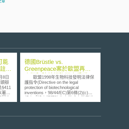
文章
案可能
德國Brüstle vs.
1註冊
Greenpeace案於歐盟再掀
人類胚胎幹細胞研究爭議
月8日
歐盟1998年生物科技發明法律保
的口頭辯
護指令(Directive on the legal
411
protection of biotechnological
以著作
inventions，98/44/EC)第6條(2)(c)雖
意圖為
規定「將人類胚胎作產業或商業用途
知就足
之使用不具備可專利性」，但並未定
打破了
義何謂「人類胚胎」及「產業或商業
用途使用」，因此德國聯邦最高法院
權保護
於2009年審理Brüstle vs. Greenpeace
進行註
一案時，遂提請歐盟法院就前述問題
作權侵
為初步裁定。 在歐盟法院提出初