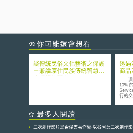
你可能還會想看
談傳統民俗文化藝術之保護
透過
－兼論原住民族傳統智慧創
商品
作保護法草案
澳洲
10% 
Servi
行的交
並未修
成功得
因此許
最多人閱讀
須多付
他賣家
二次創作影片是否侵害著作權-以谷阿莫二次創作
所以造
杜絕前