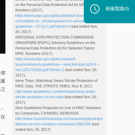
on the Personal Data Protection Act for NRIC
稍後閱讀
(0)
Numbers (2017),
https://www.pdpc.gov.sg/docs/default-source/public-
consultation-6---nric/proposed-nric-advisory-
guidelines---071117.pdf?sfvrsn=4
(last visited Nov.
20, 2017).
PERSONAL DATA PROTECTION COMMISSION
SINGAPORE [PDPC], Advisory Guidelines on the
Personal Data Protection Act for Selected Topics:
NRIC Numbers (2017),
https://www.pdpc.gov.sg/docs/default-
source/advisory-guidelines---selected-topics/ch-6---
nric-(20170328).pdf?sfvrsn=2
(last visited Nov. 20,
)號
2017).
保護
Irene Tham, Watchdog Seeks Stricter Protection of
NRIC Data, THE STRAITS TIMES, Nov. 8, 2017,
碼之
http://www.straitstimes.com/tech/watchdog-seeks-
stricter-protection-of-nric-data
(last visited Nov. 20,
2017).
New Guidelines Proposed on Use of NRIC Numbers
集、
by Companies, CHANNEL NEWSASIA,
，在
http://www.channelnewsasia.com/news/singapore/gui
delines-on-nric-numbers-companies-9382290
(last
visited Nov. 20, 2017).