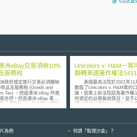
引註此篇
澳洲eBay交易須納10%
Unicolors v. H&M一
及服務稅
翻轉美國著作權法§41
無效之認定標準
政府規定進行交易必須繳納
美國最高法院於2021年11
的商品及服務稅 (Goods and
聽取了Unicolors v. H&M案
ces Tax) ，透過澳洲 eBay 所進
論，該案上訴法院認為著作權法§
易亦然。然而澳洲 eBay 業者
所規定的註冊無效情況，並不
改其服務條款，強制賣方明列
權人登記註冊時有主觀的詐欺
標價須課徵 10% 稅款之資訊，
限，應擴及到對錯誤事實有認
多得標者抱怨他們未被告知必
以使著作註冊無效，此一見解
 10% 的稅，亦有些賣家抱怨其
先例判決。 依美國著作權法規
因未將價格加上 10% 的稅款，
定，著作權登記雖非取得著作
影片為例
何謂「監理沙盒」？
成商品價格較便宜的假象。為
的要件，但著作權人須向官方
述問題，澳洲 eBay 已修改其
冊登記，才得以在美國提出著