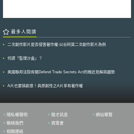
棄物和殘渣的利用是生質燃料重要的一環，至2027年時將有約三分之一的
專案拆分為數項小型專案。 此外，新修正之聯邦採購規則要求聯邦機構提
生質燃料來自該兩者，而在燃料需求擴增並造成供應壓力的情況下，則有待
高對中小企業採購之比例。依新修正之聯邦採購規則第5部分，超過澳幣10
政策的推動和技術的研發，以開發更多元且永續的生質能原料。 （5）
億元之採購契約，採購總金額中至少25%應係向中小企業採購，較修正前提
再生能源供熱的發展程度仍無法取代化石燃料 由於越來越多的供熱來
高5%；超過澳幣2,000萬元之採購契約，採購總金額中則至少應有40%係向
源是依賴電力，而電力中再生能源的比例亦不斷提升，因此，2022至2027
中小企業採購，較修正前提高5%。 本次修正是考量中小企業對於澳洲經濟
年間的再生能源供熱將會提升三分之一，而亦有部份原因是來自政策的推
最多人閱讀
有所貢獻，因此提高中小企業之採購比例，預計修正後亦可讓更多中小企業
動，尤其是遭遇天然氣危機的歐盟。不過，依目前再生能源供熱技術的發展
獲得採購機會。
程度，還無法追上傳統化石燃料所能供熱的數量。
二次創作影片是否侵害著作權-以谷阿莫二次創作影片為例
何謂「監理沙盒」？
美國聯邦法院有關Defend Trade Secrets Act的晚近見解與趨勢
A片也要搞創意！具原創性之A片享有著作權
隱私權聲明
徵才訊息
網站導覽
聯絡我們
資策會
相關連結