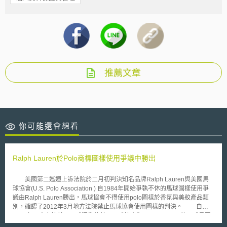
推薦文章
你可能還會想看
Ralph Lauren於Polo商標圖樣使用爭議中勝出
美國第二巡迴上訴法院於二月初判決知名品牌Ralph Lauren與美國馬
球協會(U.S. Polo Association ) 自1984年開始爭執不休的馬球圖樣使用爭
議由Ralph Lauren勝出，馬球協會不得使用polo圖樣於香氛與美妝產品類
別，確認了2012年3月地方法院禁止馬球協會使用圖樣的判決。 自
1890年以來主管美國馬球運動的美國馬球協會與Ralph Lauren的馬球員圖
像恩怨可追溯回1984年，當時馬球協會以確認之訴贏得在未造成與Ralph