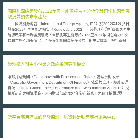
Lauren知名的Polo品牌混淆的狀況下，馬球協會得製造授權商品。 在
2012年的判決中，地方法院禁止美國馬球協會使用馬球員圖樣與POLO字樣
國際能源總署發布2022年再生能源報告，分析全球再生能源發展
在任何香水、美妝產品類別上，同時要求USPTO拒絕馬球協會部分的商標
現況並預估未來趨勢
申請，該案法官裁決與香氛產品有關的圖樣侵害Ralph Lauren的商標權
國際能源總署（International Energy Agency, IEA）於2022年12月6日
利，構成不公平競爭，同時也造成設計師與被授權人無法回復的損害。
發布2022年再生能源報告（Renewable 2022），其整理和分析各國之再生
馬球協會的律師團在上訴理由中主張：馬球員圖樣符合先前使用，同
能源政策和市場發展現況，並預測再生能源於2022至2027年間在電力、交
時，因為過往的判決賦予協會得使用該圖樣在服裝類產品，表示也可以使用
通和供熱的部署情況，同時提出相關產業在發展上的主要障礙。報告重點如
在香氛類別，因為服裝跟香氛產品的市場是很相近的，但前述主張並不為第
下： （1）能源危機加速再生能源成長 烏俄戰爭所導致之能源危
二巡迴上訴法院陪審團所認同。
機，迫使各國加速其推動再生能源之政策，例：中國的十四五年規劃、歐盟
的REPowerEU計畫，以及美國的降低通膨法案（Inflation Reduction Act）
等等，將使2022至2027年間全球的再生能源裝置容量提升約2400GW，等
澳洲擴大對中小企業之政府採購競爭機會
同於中國目前電力的總量，其中歐盟、中國、美國和印度在未來五年間所建
置之再生能源，將是過往五年的兩倍；而未來五年間全球成長之電力裝置容
聯邦採購規則（Commonwealth Procurement Rules）為澳洲財政部
量中，再生能源的部分將占90%以上，並且，其總裝置容量將於2025年超
（Australia Government Department Of Finance）依公共治理、績效及課
越燃煤，成為最大宗的電力來源，其中，又將以太陽光電和風電為主要的發
責法（Public Governance, Performance and Accountability Act 2013）授
電方式。 （2）各國再生能源法制政策仍有進步空間 國家再生能源
權所訂定之採購規範。澳洲財政部於2024年發布新修正之聯邦採購規則，
法制的不確定性、經濟措施不足、許可程序繁冗，以及電網設施的缺乏，都
並於同年7月1日生效。 新修正之聯邦採購規則除維持現行架構及核心精神
將阻礙再生能源的發展，若能消除該些障礙，包含簡化許可程序、改善競標
外，另增訂聯邦供應商行為準則、擴大經濟效益評估、促進性別平等等措
方式及提升誘因機制，全球再生能源的成長速率將能再提升25%。
施，同時也擴大對中小企業之支援與協助。 為確保中小企業參與政府標案
（3）再生能源轉換為氫氣之應用將大幅提升 隨著超過25個國家的氫能
之公平競爭，新修正之聯邦採購規則要求澳洲政府在評估採購案時應適當提
跨平台應用程式的開發探討－以資料流動因應措施為中心
政策，全球用於電解產氫的風電和太陽光電裝置容量於2022至2027年間將
供中小企業競爭機會，並以符合最佳性價比之原則考量下列事項： 一、 向
達50GW，提升近100倍，而主要發展之國家為中國，其次則是澳洲、智利
具有競爭力之中小企業進行採購之效益； 二、 中小企業參與競標之障礙，
和美國。 （4）生質能的需求持續增加並需開發更多元的原料來源
如投標之資金成本； 三、 中小企業之能力及對地區市場之貢獻； 四、 增加
國際對於生質能的需求將持續增加，在未來五年裡預計成長22%。其中，廢
潛在供應商數量以最大化競爭所產生之效益，包含在合適之情況下，將大型