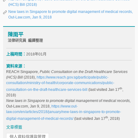
(HCS) Bill (2018)
New laws in Singapore to promote digital management of medical records,
Out-Law.com, Jan 9, 2018
陳雨平
法律研究員 編譯整理
上稿時間：
2018年01月
資料來源：
REACH Singapore,
Public Consultation on the Draft Healthcare Services
(HCS) Bill
(2018),
https://www.reach.gov.sg/participate/public-
consultation/ministry-of-health/corporate-communications/public-
th
consultation-on-the-draft-healthcare-services-bill
(last visited Jan 17
,
2018)
New laws in Singapore to promote digital management of medical records,
Out-Law.com, Jan 9, 2018,
https://www.out-
law.com/en/articles/2018/january/new-laws-in-singapore-to-promote-
th
digital-management-of-medical-records/
(last visited Jan 17
, 2018)
文章標籤
個人資料保護與管理