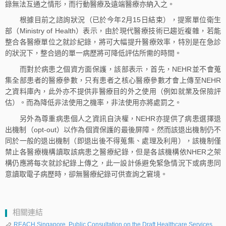
錄無法互通之情形，而行動醫療及遠端醫療亦納入之。
根據目前之諮詢狀況（已於今年2月15日結束），提案單位衛生
部（Ministry of Health）表示，由於現代醫療技術已趨近複雜，若能
整合各醫療單位之就診紀錄，將可大幅提升醫療效率，特別是在急診
的狀況下，整合過的單一病歷將可降低評估所需的時間。
而對於病患之個資方面保護，該部表示，首先，NEHR並不會蒐
集全部患者的醫療參數，只有患者之核心醫療參數才會上傳至NEHR
之資料庫內，此外亦不提供非醫療目的外之使用（例如就業及保險評
估）。而為降低非法使用之機率，非法使用亦將處罰之。
另外為尊重病患個人之資訊自決權，NEHR亦提供了病患選擇退
出機制（opt-out）以作為個資保護的最後屏障。然而該退出機制仍不
同於一般的退出機制（即退出後不得蒐集、處理及利用），該機制僅
禁止各醫療機構讀取該病患之醫療紀錄，但是各該機構依NHER之架
構仍應將每次就診紀錄上傳之，此一設計係避免緊急情況下或病患同
意讀取電子病歷時，卻無醫療紀錄可供查詢之窘境。
相關連結
REACH Singapore, Public Consultation on the Draft Healthcare Services