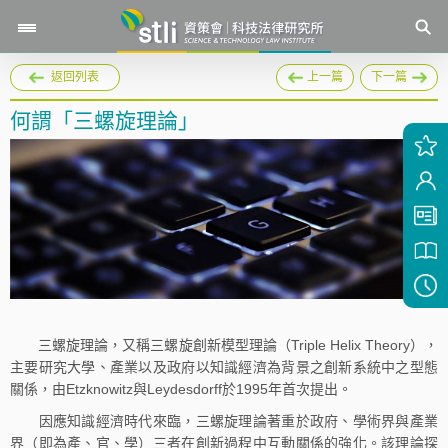
返回列表
上一篇
下一篇
何謂「三螺旋理論」
三螺旋理論，又稱三螺旋創新模型理論（Triple Helix Theory），
主要研究大學、產業以及政府以知識經濟為背景之創新系統中之型態
關係，由Etzknowitz與Leydesdorff於1995年首次提出。
因應知識經濟時代來臨，三螺旋理論著重於政府、學術界與產業
界（即為產、官、學）三者在創新過程中互動關係的強化。該理論探