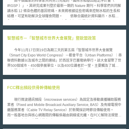
由十個國家的科學家共同努力完成的「國際水稻基因組定序計畫（
IRGSP ）」，其研究成果刊登於最新一期的 Nature 期刊。科學家們共同解
讀水稻 12 條染色體的基因密碼，未來將根據這些密碼來控制水稻的生長和
結穗，可望有助解決全球糧食問題。 依聯合國統計資料顯示，水稻是
全球人口 20% 的食物能量來源，而在全球人口持續擴增之情況下， 2025
年必須提高 30% 的水稻產量，才能擁有足夠糧食。 自1998 年起，本
計畫即在日本主導之下，與中華民國、韓國、英國、加拿大、美國、巴西、
印度、法國與中國等國之定序實驗室進行分工、共享，定序後的 DNA 序列
智慧城市－「智慧城市世界大會展覽」暨歐盟政策
將放在公開序列資料庫，供研究人員使用；而本計畫已在 2002 年底完成草
圖，並陸續完成彌補空隙與基因註解工作。本計畫之成果於近幾年來，已陸
今年11月17日到19日為期三天的第五屆「智慧城市世界大會展覽
續協助辨識數個影響重要農藝性狀的基因，例如，影響植物生長勢、提高水
（Smart City Expo World Congress）－都會平台（Urban Platforms）：串
稻產量的基因、改變水稻光週期、使優良栽培種得以擴展種植面積的基因、
聯資料數據以及城市之間的連結」於西班牙巴塞隆納舉行。該大會凝聚了世
控制植株高度的基因等。 水稻基因組定序工作之完成宣告後基因組時代
界500個城市、450個參展單位，以及400位講者於一堂，主要觸及了城市
的正式來臨，而完成此一世紀任務之際，善用相關經驗與新知，以投入水稻
如何因應大量成長的數據、從新的管理方式中，要如何以及在哪裡得到價
的深入研究工作，將能台灣水稻及其他作物的遺傳育種研究提供實際幫助。
值，以及在加速城市中的都會平台過程中，要付出什麼樣的代價等議題。
今年度的大會展覽令人耳目一新的創新作品包括：綠色環保無人駕駛小
公車、提醒視力受損者，道路上有障礙物的智慧應用程式、能夠辨識在範圍
FCC釋出頻段供骨幹傳輸使用
內的射擊，並且精準地指出事件發生地點的麥克風系統，還有其他諸如無人
飛機、物流和都會區內遞送服務等等創意新點子。 「智慧城市」一
現行微波通訊頻段（microwave services）為固定及移動廣播輔助服務
詞，意味著一個能夠合於未來發展的都會，同時轉變為一個可以在提升資源
業者（Fixed and Mobile Broadcast Auxiliary Service, BAS）及有線電視中
以及能源效率的同時，還能夠減少對於生態衝擊的環境。而歐洲的智慧城市
繼服務業者（Cable TV Relay Service）於新聞採訪時節目傳輸使用。
發展，主要是在「歐洲2020戰略」（Europe 2020）中，由歐盟執行委員
而一般基地台與核心網路間的傳輸係藉由銅線或光纖。在FCC解除法規管制
會所實施的「歐洲創新夥伴計畫」（The European Innovation
後，將可允許固定服務業者（fixed service）於未有執照之區域使用此頻
Partnership, EIP）帶領歐洲倡議都會平台於以下三個交互運作的活動以及
段，而不會造成既有業者的干擾。可使用6875-7125 MHz及12700-13100
發展：（一）以城市需求為導向的發展，使得能快速地適應都會平台；