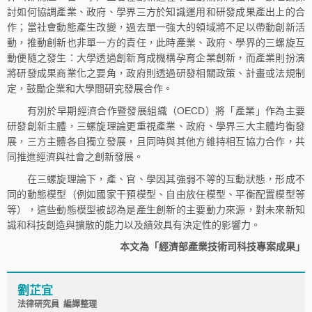
討如何協調產業、政府、學界三方於知識運用和研發成果產出上的合
作；當社會動態產生改變，過去單一強大的領域將不足以帶動創新活
動，推動創新也非單一方的責任，此時產業、政府、學界的三螺旋互
動便隨之發生：大學透過創新育成機構孕育企業創新，而產業則扮演
將研發成果商業化之要角，政府則透過研發相關政策、計畫或法規制
定，鼓勵企業和大學間研究發展合作。
有別於早期經濟合作暨發展組織（OECD）將「產業」作為主要
研發創新主體，三螺旋理論更重視產業、政府、學界三大主體均衡發
展，三方主體各自獨立發展，且同時與其他方維持相互協力合作，共
同推進經濟與社會之創新發展。
在三螺旋理論下，產、官、學因其強弱不等的互動狀態，形成不
同的動態模型（例如國家干預模型、自由放任模型、平衡配置模型等
等），這些動態模型被認為是產生創新的主要動力來源，對未來新知
識和科技創造與擴散的能力以及績效具有決定性的影響力。
本文為「經濟部產業技術司科技專案成果」
劉芷宜
法律研究員 編譯整理