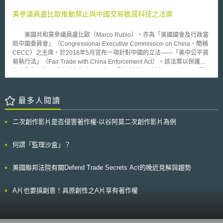
MHz頻段，總計達650Mhz。固定服務業者可用於基地台中程傳輸（middle
（二）由備忘錄（Memorandum of Understanding, MoU）所鞏固的供給導
mile）使用，並可加快4G網路佈建目標。FCC估計此範圍涵蓋50%國土面
美參議員盧比歐推動禁止與中國交易敏感科技之法案
向發展；（三）在信任的基礎上所建立的標準化導向發展。 歐盟於
積及10%之人口。 FCC放寬之管制內容如下︰ 1.取消「最後連結」（final
2011年6月公布的「智慧城市與社群歐洲創新夥伴計畫」（The European
link）規範-使業者得以微波通訊來進行內容傳輸，且可減少設施的重複佈
Innovation Partnership on Smart Cities and Communities, EIP-SCC）目
美國共和黨參議員盧比歐（Marco Rubio），亦為「美國國會及行政當
建。 2.允許適性調變（Adaptive Modulation）-允許固定服務業者在訊號不
的是為了要將城市、企業與市民結合起來，共同藉由永續的解決方案，來改
局中國委員會」（Congressional-Executive Commission on China，簡稱
良時可減慢傳輸速度，以維持通訊連線。 3.不得架設輔助式基地台
善都會城市現有的問題，並提升城市的整體生活。此計畫期許以資通訊科技
CECC）之主席，於2018年5月宣布一項針對中國的立法——「美中公平貿
（Auxiliary station）-因FCC尚未有明確證據顯示當輔助式基地台與主要基
（Information and Communication Technology, ICT）、能源與交通管理的
易執行法」（Fair Trade with China Enforcement Act）。該法案以保護國
地台共存時，是否造成干擾。因此不得架設輔助式基地台。
結合，共同提出創新的解決方案，為今日歐洲城市面對來自於環境、社會與
家安全為目的，成為禁止美中兩國交易「敏感科技」之法源，同時，更提高
健康等挑戰進行解套，計畫發展核心包含開放資料（Open Data）、商業模
課徵跨國公司來自中國的所得稅，藉以箝制中國竊取美國智慧財產。
式（Business Models）、政策與法規（Policy and Regulation）、能源效
而為因應中國國務院所提「中國製造2025」戰略計畫，其重點發展科技
率與低碳解決方案（Energy Efficiency and Low Carbon Solutions）、財政
——機器人、航太、潔淨能源車（robotics, aerospace and clean-energy
最多人閱讀
金融與採購（Finance and Procurement）、都會移動（Urban
cars），該法案亦對中資持有美國研發製造上揭科技之公司的持股權予以限
Mobility）、能源整合網絡（Integrated Energy Networks）等。 從歐
制。除此之外，該法更將禁止美國政府及其包商購買中國華為
二次創作影片是否侵害著作權-以谷阿莫二次創作影片為例
盟所發展的大戰略計畫，到今年第五年的「智慧城市世界大會展覽」，明顯
（Huawei）、中興通訊（ZTE）兩間公司的任何電信通訊設備或服務；美
嶄露出歐盟在積極推動經濟發展的同時，帶著永續環境的思維，這是之所以
國國會和美國總統川普均指稱兩間公司會透過產品暗中監看美國，而施壓美
歐盟能持續引領歐洲，甚至世界未來發展趨勢的關鍵原因。
國私人企業亦勿販售兩公司產品。 也許正如盧比歐參議員對外發表
何謂「監理沙盒」？
「美中公平貿易執行法」時所言，當今如何回應中國日益劇增對國家安全、
竊取敏感科技之威脅，實為地緣政治（geopolitical）待解關鍵。
美國聯邦法院有關Defend Trade Secrets Act的晚近見解與趨勢
A片也要搞創意！具原創性之A片享有著作權