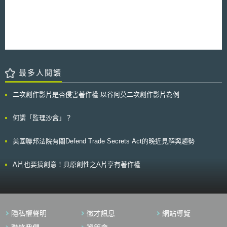
準，為聯邦最高法院建立的Howey Test，即基於合理的獲利預期、且該獲
利來自他人的創業或經營努力、而投資金錢於一共同事業者，成立投資契
約，進而構成證券。因此，為確認「哪些數位資產之發售，會被認為是投資
契約，進而構成證券」，該文件特別針對「Howey Test」中的「基於合理
的獲利預期」、「該獲利來自他人的創業或經營努力」，提出具體判斷標
準，並輔以「其他相關考量因素」，供市場參與者作一參考： （一）基於
合理的獲利預期：例如「數位資產持有人可否分享企業收入或利潤，或從數
位資產的增值獲得利潤」、「持有人現在或未來得否在次級市場交易」等具
最多人閱讀
體標準； （二）該獲利來自他人的創業或經營努力：例如「營運上是否去
中心化」、「數位資產持有人，是否期待發行人執行或管理必要工作」等具
體標準； （三）其他相關考量因素：包含「數位資產之設計和執行，旨在
二次創作影片是否侵害著作權-以谷阿莫二次創作影片為例
滿足使用者需求，而非投機買賣」、「數位資產的價值，通常會保持不變或
隨時間減損，理性持有人不會『以投資為目的』而長期持有」、「數位資產
何謂「監理沙盒」？
可作為真實貨幣之替代物」等等，文件中指出，只要這些其他相關考量因素
越明顯，越不符合上開「基於合理的獲利預期且該獲利來自他人的創業或經
營努力」。 文件中亦強調，SEC將參酌個案事實，綜合上開各項標
美國聯邦法院有關Defend Trade Secrets Act的晚近見解與趨勢
準，為客觀之認定。
A片也要搞創意！具原創性之A片享有著作權
隱私權聲明
徵才訊息
網站導覽