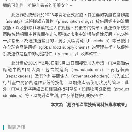
通的可能性，並提升患者的用藥安全。
此運作系統預計於2023年開始正式實施，其主要的功能包含辨識
（identify）或追蹤處方藥物（prescription drugs）於供應鏈中的流通
狀態，以及排除非法藥物進入供應鏈。於後者的情形，此運作系統將
同時協助相關主管機關在非法藥物於市場中流通時迅速反應。FDA進
一步指出，為達到這些目的，將引入區塊鏈（blockchain）等已使用
在全球食品供應鏈（global food supply chains）的管理技術，以促進
系統運作過程中的可追蹤性（traceability）及準確性。
此計畫於2019年2月8日到3月11日間接受加入申請，FDA鼓勵供
應鏈中的相關人員，包含製造商（manufacturers）、再包裝商
（repackagers）及其他利害關係人（other stakeholders）加入並試
行計畫中開發的運作系統等技術，以加強產品使用狀況的管理。此
外，FDA未來將持續公布相關的指引草案，如藥物辨識指標（product
identifiers）等，以提升產業利用性及藥物使用的安全性。
本文為「經濟部產業技術司科技專案成果」
相關連結