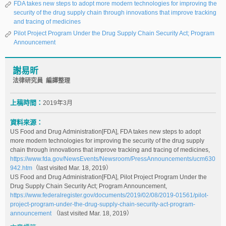
FDA takes new steps to adopt more modern technologies for improving the
security of the drug supply chain through innovations that improve tracking
and tracing of medicines
Pilot Project Program Under the Drug Supply Chain Security Act; Program
Announcement
謝易昕
法律研究員 編譯整理
上稿時間：
2019年3月
資料來源：
US Food and Drug Administration[FDA], FDA takes new steps to adopt
more modern technologies for improving the security of the drug supply
chain through innovations that improve tracking and tracing of medicines,
https://www.fda.gov/NewsEvents/Newsroom/PressAnnouncements/ucm630
942.htm
（last visited Mar. 18, 2019）
US Food and Drug Administration[FDA], Pilot Project Program Under the
Drug Supply Chain Security Act; Program Announcement,
https://www.federalregister.gov/documents/2019/02/08/2019-01561/pilot-
project-program-under-the-drug-supply-chain-security-act-program-
announcement
（last visited Mar. 18, 2019）