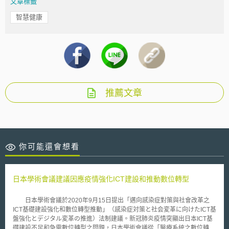
文章標籤
智慧健康
推薦文章
你可能還會想看
日本學術會議建議因應疫情強化ICT建設和推動數位轉型
日本學術會議於2020年9月15日提出「邁向感染症對策與社會改革之
ICT基礎建設強化和數位轉型推動」（感染症対策と社会変革に向けたICT基
盤強化とデジタル変革の推進）法制建議。新冠肺炎疫情突顯出日本ICT基
礎建設不足和急需數位轉型之問題，日本學術會議從「醫療系統之數位轉