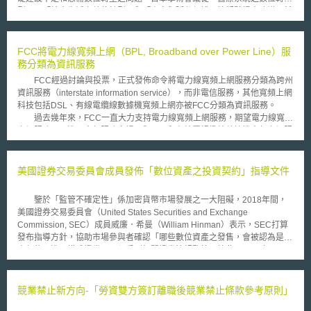
型」、「社會生活之數位轉型」和「資安與隱私保護」等觀點提出建議，希
望能在確保資安及隱私的前提下，達到防止感染擴大與避免醫療崩壞，以及
減少疫情對社會經濟影響等目標。針對「醫療系統之數位轉型」，未來應建
立預防和控制感染症之綜合平台，統一地方政府感染資訊之公開內容、項
FCC將電力線寬頻上網（BPL, Broadband over Power Line）服
目，檢討遠距醫療和數位治療法規，進行相關法制環境和基礎設施之整備；
務分類為資訊服務
針對「社會生活之數位轉型」，日後應積極推動遠距醫療、遠距工作和遠距
FCC經過討論與投票，正式發佈命令將電力線寬頻上網服務分類為跨州
教育，並進行所需基礎建設、設備和人才培育之整備；針對「資安與隱私保
資訊服務（interstate information service），而非電信服務，其他寬頻上網
護」，除檢討建立利用感染者個人資料，以及可知悉個人資料利用狀況之制
科技包括DSL、有線電纜線數據機寬頻上網亦被FCC分類為資訊服務。
度，亦應擴大及強化信用服務（trust service）和感染資訊共享系統等措
過去幾年來，FCC一直大力支持電力線寬頻上網服務，期望電力線寬頻
施。
上網服務可以進入寬頻服務市場，與DSL和有線電視纜線數據機寬頻上網服
務競爭，以增加寬頻服務市場之競爭，提高美國之寬頻普及率。而就此次所
發佈之命令，FCC認為，將電力線寬頻上網分類為資訊服務將可使電力線寬
頻上網服務受到較低的管制，有助於達成隨時隨地提供所有美國民眾寬頻接
美國證券交易委員會成員發佈「數位資產之投資契約」指導文件
取之目標。其次，FCC在數位匯流時代之管制乃是期望能對於各種不同技術
之寬頻接取平台給予一致的管制措施，並且對於相同之服務採取相同的管制
鑒於「監管不確定性」係加密貨幣市場發展之一大阻礙，2018年間，
方式。基於上述原因，FCC此次將電力線寬頻上網分類為資訊服務並不讓人
美國證券交易委員會（United States Securities and Exchange
感到意外。 FCC主席Kevin J. Martin進一步在其聲明中表示，雖然目前
Commission, SEC）成員威廉．希曼（William Hinman）表示，SEC打算
電力線寬頻上網人口並不多，然在2005年其成長率卻將近200％，顯見電力
發布指導方針，協助市場參與者確認「哪些數位資產之發售，會被認為是投
線寬頻上網服務之市場潛力不容忽視，將可幫助達成美國總統定下於2007
資契約，進而構成證券」，須受到相關證券法規監管。據此，2019年4月3
年底前隨時隨地提供全國民眾寬頻網路接取之目標。
日，SEC公布指導文件：「數位資產之投資契約分析框架」（Framework
for “Investment Contract” Analysis of Digital Assets）。惟須注意的是，該
文件為內部成員之意見，不具正式法律效力，不得拘束SEC企業財務局或委
競業禁止新方向-「勞資雙方簽訂離職後競業禁止條款參考原則」
員會本身，而僅屬一種指導。 美國法上對於「投資契約」的認定標