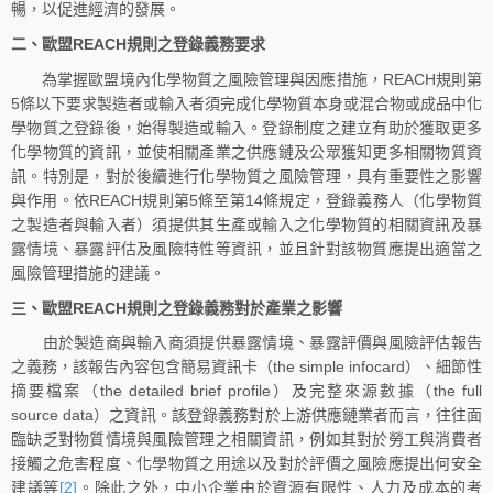
暢，以促進經濟的發展。
二、歐盟REACH規則之登錄義務要求
為掌握歐盟境內化學物質之風險管理與因應措施，REACH規則第
5條以下要求製造者或輸入者須完成化學物質本身或混合物或成品中化
學物質之登錄後，始得製造或輸入。登錄制度之建立有助於獲取更多
化學物質的資訊，並使相關產業之供應鏈及公眾獲知更多相關物質資
訊。特別是，對於後續進行化學物質之風險管理，具有重要性之影響
與作用。依REACH規則第5條至第14條規定，登錄義務人（化學物質
之製造者與輸入者）須提供其生產或輸入之化學物質的相關資訊及暴
露情境、暴露評估及風險特性等資訊，並且針對該物質應提出適當之
風險管理措施的建議。
三、歐盟REACH規則之登錄義務對於產業之影響
由於製造商與輸入商須提供暴露情境、暴露評價與風險評估報告
之義務，該報告內容包含簡易資訊卡（the simple infocard）、細節性
摘要檔案（the detailed brief profile）及完整來源數據（the full
source data）之資訊。該登錄義務對於上游供應鏈業者而言，往往面
臨缺乏對物質情境與風險管理之相關資訊，例如其對於勞工與消費者
接觸之危害程度、化學物質之用途以及對於評價之風險應提出何安全
建議等
[2]
。除此之外，中小企業由於資源有限性、人力及成本的考