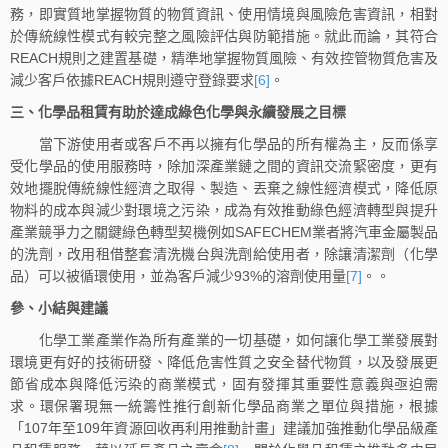
務，即實質地掌握物質的物質資訊、使用情境與風險危害資訊，相對
於傳統線性模式有較完整之風險評估與防範措施。就此而論，其符合
REACH規則之建置基礎，精準地掌握物質風險、有效控管物質危害及
減少客戶依據REACH規則遵守登錄要求
[6]
。
三、化學品租賃有助於達成綠色化學與永續發展之目標
當下游使用者或客戶不再以擁有化學品的所有權為主，反而係享
受化學品的使用服務時，除加深產業鏈之間的資訊交流緊密度，更有
效地擺脫傳統線性經濟之取得、製造、丟棄之線性經濟模式，降低原
物料的成本與減少對環境之污染，成為有效推動綠色經濟轉型與提升
產業競爭力之關鍵綠色轉型契機例如SAFECHEM業者將汽車金屬製品
的洗劑，改用租借整套清洗機台與洗劑給使用者，除讓清潔劑（化學
品）可以被循環使用，並為客戶減少93%的溶劑使用量
[7]
。。
參、小結與建議
化學工業產業作為所有產業的一切基礎，如何讓化學工業發展對
環境更有好的技術研發、降低危害性質之安全替代物質，以及發展更
節省成本與降低污染的商業模式，固有發揮其重要性意義與亟迫需
求。環保署現無一統籌性推行創新化學品商業之單位與措施，根據
「107年至109年資源回收再利用推動計畫」建議加強推動化學品級產