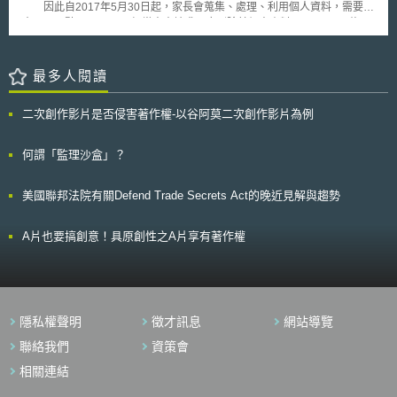
因此自2017年5月30日起，家長會蒐集、處理、利用個人資料，需要注
意以下四點： 一、經當事人請求，應刪除其個人資料。 修正
後的個人資料保護法施行後，明知未經或不確定是否經學生監護人同意，而
取得其個人資料，都是違法的行為。但目前已經取得的個人資料，即使明知
未經或不確定是否經學生監護人同意，也不需要立即刪除。惟若當事人請求
最多人閱讀
刪除，則必須立即刪除。 二、學校應善盡告知之義務，取得學生監護
人之同意後，方得將其個人資料轉交家長會蒐集、利用、處理，。 修
二次創作影片是否侵害著作權-以谷阿莫二次創作影片為例
正後的個人資料保護法允許由學校取得學生監護人之同意後，將其個人資料
轉交家長會蒐集、利用、處理。但如果校方未充分盡到告知義務，則有違法
之虞。實務上在九州的熊本曾經發生過這樣的案例，由於家長會未依法蒐
何謂「監理沙盒」？
集、處理、利用其個人資料，監護人提起告訴，最後雙方在二審達成和解。
三、經過監護人同意，方得將其個人資料造冊並刊登照片 由於須
美國聯邦法院有關Defend Trade Secrets Act的晚近見解與趨勢
明確取得學生監護人之同意，方得將其個人資料造冊並刊登照片。因此為避
免學校未善盡告知義務，建議家長會直接請監護人填妥加入家長會之同意
書，並於同意書上載明授權蒐集、處理、利用其個人資料之範圍。
A片也要搞創意！具原創性之A片享有著作權
四、遵從個人情報保護委員會的指導 若家長會有非法蒐集、利用、處
理個人資料之虞，個人情報保護委員會可以檢查並限期改正。屆期如未改
正，可裁處罰金或懲役。
隱私權聲明
徵才訊息
網站導覽
聯絡我們
資策會
相關連結