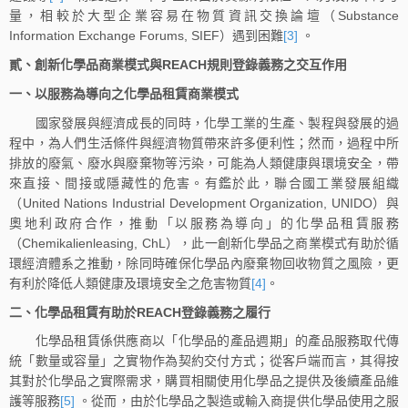
量，相較於大型企業容易在物質資訊交換論壇（Substance
Information Exchange Forums, SIEF）遇到困難
[3]
。
貳、創新化學品商業模式與REACH規則登錄義務之交互作用
一、以服務為導向之化學品租賃商業模式
國家發展與經濟成長的同時，化學工業的生產、製程與發展的過
程中，為人們生活條件與經濟物質帶來許多便利性；然而，過程中所
排放的廢氣、廢水與廢棄物等污染，可能為人類健康與環境安全，帶
來直接、間接或隱藏性的危害。有鑑於此，聯合國工業發展組織
（United Nations Industrial Development Organization, UNIDO）與
奧地利政府合作，推動「以服務為導向」的化學品租賃服務
（Chemikalienleasing, ChL），此一創新化學品之商業模式有助於循
環經濟體系之推動，除同時確保化學品內廢棄物回收物質之風險，更
有利於降低人類健康及環境安全之危害物質
[4]
。
二、化學品租賃有助於REACH登錄義務之履行
化學品租賃係供應商以「化學品的產品週期」的產品服務取代傳
統「數量或容量」之實物作為契約交付方式；從客戶端而言，其得按
其對於化學品之實際需求，購買相關使用化學品之提供及後續產品維
護等服務
[5]
。從而，由於化學品之製造或輸入商提供化學品使用之服