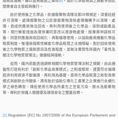
品租賃服務，藉以延長產品之壽命
[8]
。關於化學品租賃之推動多由民
間業者自主發起與推行。
由於使用後之化學品，依據廢棄物清理法第28條規定，須委託經
許可清理、處理廢棄物之公民營廢棄物清除處理機構予以清理、處
理，造成供應商無法回收、再利用使用後之化學品、溶劑或副產品
等。現行解套措施為環保署同意改以資源物處理，經專案申請核可
後，同意供應廠商收回純化、再製循環使用，以協助廠商推動化學品
租賃制度。惟僅係個案性解套化學品租賃之法規障礙，對於回收使用
後之化學物質之風險資訊及危害程度，並無法實質性與國內「毒性及
關注化學物質管理法」做鏈結與接軌。
從而，國內若能透過調修相關化學物質管理法制之規範，由此通
盤性打造有利於「創新化學品商業模式」之制度框架，建置符合循環
經濟利用資源不斷循環、再利用為基礎，善用化學品租賃之新型商業
模式與創新合作關係，將有助於協助引導化工產業之企業進行永續化
學之綠色轉型，降低使用化學品所產生之空氣污染、廢水及廢棄物
等，俾利於保護人類健康及環境安全之雙贏目標。
[1]
Regulation (EC) No 1907/2006 of the European Parliament and