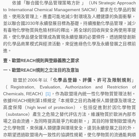
依據「聯合國化學品管理策略方針 」（UN Strategic Approach
to International Chemical Management SAICM）要求在化學品的製
造、使用及管理上，應盡可能地減少對環境及人體健康的負面衝擊，
並以聯合國2030年永續發展目標為基礎，持續推動化學品管理，減少
有毒物化學物質與危險材料的釋出，將全球的回收與安全再使用率提
高，使化學品健全管理成為實現永續發展的必要條件，透過開發創新
的化學品商業模式與經濟活動，來促進綠色化學及永續發展之目標前
進。
壹、歐盟REACH規則與登錄義務之要求
一、歐盟REACH規則之立法目的及意旨
歐盟於2006年以「
化學品登錄、評價、許可及限制規則
」
（Registration, Evaluation, Authorization and Restriction of
Chemicals, REACH）
[1]
，作為歐盟境內統一性化學物質管理法制。
依據REACH規則第1條規定「本規章之目的為確保人類健康及環境之
高度保障（high level of protection），包括促進對於因化學物質
（substance）產生之危險之替代評估方法，維護物質於歐洲內部市
場之自由流通，及同時提高競爭力和創新。」其目的除管制歐盟境內
之化學物質，來保護人類健康與環境安全，達到永續發展之目的外，
亦期望透過歐盟境內一致性的協調性規範，使化學物質的流通能夠順