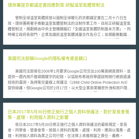
能，九項專業能力，進而規劃相關培訓課程。 此準則使企業組織能就
環保署提京都議定書因應對策 研擬溫室氣體管制法
工作職能聘僱合適之資料保護專員，亦使相關專業人員能掌握清晰之職業生
涯，確定自我能力與培訓課程之落差，進而調整有效實施組織之個人資料保
管制全球溫室氣體排放以遏制全球暖化的京都議定書在二月十六日生
護管理政策與流程。其分為資料保護專員、資料保護長、區域資料保護長，
效，環保署將著手推動溫室氣體管制法的法制作業工作，目前正研擬溫室氣
依據工作職能與職責區分如下： 一、 資料保護專員 需監視與評估組織之個
體管制法，規劃將由中央主管機關擬訂「全國溫室氣體防制基本方案」，同
人資料保護管理政策與程序，並確保其遵循新加坡個人資料保護法。 識別
時確立政府各部門、企業及國民溫室氣體減量合作及分工；並規範推動國家
個人資料之風險，並提出風險管控之措施。 提供組織個人資料保護政策之
溫室氣體盤查、登錄及排放清冊建置；授權訂定排放管制、財稅誘因及排放
實施與實踐證據。 定期檢視審核，分析現況並矯正改善。 識別並規劃利害
交易制度；推動溫室氣體減量技術研發等；同時推動教育宣導、推廣及鼓勵
關係人之需求與利益。 二、 資料保護長 制定並審查個人資料管理計劃。 根
使用高能源效率產品與節約能源生活方式。 環保署署長張祖恩強調，
據組織職能，視需求與流程，執行個人資料保護與風險評鑑，並解決相關業
雖然現有京都議定書條文中沒有貿易制裁或違約罰款的條款，但在合作共生
美國司法部稱Google的隱私權考慮是藉口
務風險。 制定培訓計劃，舉辦個人資料保護政策與流程之教育訓練。 確保
的理念下，我國沒有理由當一個國際溫室氣體減量列車的搭便車乘客（free
組織內部個人資料保護之意識。 根據業務營運與個資法遵要求之落差評
rider），應在公約精神下，積極推動節約能源、再生能源開發、提昇能源效
估，並建立合規性流程。 透過客戶對隱私與個人資料保護之要求，做為日
美國司法部曾在2006年1月要求Google公司交出100萬張網頁資料，並
率等工作。 環保署已於2004年度起首度整合產業、運輸及住商部門領
後促進資料創新之實施。 三、 區域資料保護長 監督資料傳輸活動，並提供
提供一週內用戶搜尋關鍵字的紀錄，以協助布希政府舉證說明現行網頁過濾
域，辦理溫室氣體盤查管理工作，建立盤查規範登錄平台，積極推動國際標
個人資料保護法之領導指南。 建立區域創新之資料保護策略。 減少區域內
技術的漏洞，為捍衛兒童線上保護法（1998 Child Online Protection Act）
準組織ISO14064驗證系統，並遴選電力、石化、鋼鐵、造紙、水泥、光電
之個資事故。 於資料創新之運用提供戰略性，為組織創造業務價值。 評估
提供辯護。但Google公司於2月17日，以大型企業商業機密外洩和用戶隱私
半導體等業別12家示範廠商，推動6種溫室氣體全面盤查及減量工作，其中
新興趨勢與科技，如隱私增強技術、雲端運算、區塊鏈、網絡安全之風險與
權遭到侵犯為由，向加州法院提出措辭強硬的法律摘要報告，並拒絕美國司
排放大戶台灣電力股份有限公司、中國鋼鐵股份有限公司、中國石油股份有
可行性。 針對上述工作職能與職責，結合所需之專業能力，包括個人
法部的要求。 針對Google所提出的摘要報告，美國司法部於2月24日
限公司均已參與環保署試行盤查減量計畫。對於溫室氣體排放持續成長的住
資料管理、風險評鑑管理、個資事故緊急應變、利害關係人管理、個人資料
提出回應。美國司法部公開表示，Google公司所宣稱：「提供用戶搜尋資
商部門，環保署協調相關部會規劃成立技術服務團，輔導既有建築物推動節
稽核認證、個人資料治理、個人資料保護之倫理、資料共享與創新思維，規
訊將侵犯用戶的隱私權」，只不過是一個藉口。司法部進一步指出，美國線
日本2017年5月30日修正施行之個人資料保護法，對於家長會蒐
約能源及提昇能源效率工作；對於運輸部門，除持續推動大眾運輸系統外，
劃基礎個人資料保護相關課程與進階資料創新課程，使其個人資料保護制度
上、雅虎以及微軟等其他搜尋引擎業者都已按照要求提供了搜尋資訊。最
集、處理、利用個人資料之影響
環保署將與相關部會加強推動油電混合小客車之引進。
更專業具有規模。目前我國對於資料保護專員並無相關立法規範，若未來修
後，司法部表示，政府為案件所需，擁有向一切機構徵求資訊的正當權利，
依日本2017年5月30日修正施行之個人資料保護法的最新規定，家長
法新加坡個人資料保護委員會之做法亦值參酌。
因此Google公司仍必須將要求的資料提出。
會、同學會、管委會等，就個人資料的蒐集、處理、利用，應與以蒐集、處
理、利用個人資料為業之公司行號，在法律上承擔相當之責任、義務。