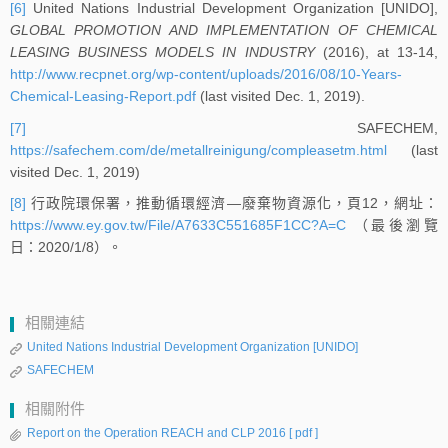
[6]
United Nations Industrial Development Organization [UNIDO],
GLOBAL PROMOTION AND IMPLEMENTATION OF CHEMICAL
LEASING BUSINESS MODELS IN INDUSTRY
(2016), at 13-14,
http://www.recpnet.org/wp-content/uploads/2016/08/10-Years-
Chemical-Leasing-Report.pdf
(last visited Dec. 1, 2019).
[7]
SAFECHEM,
https://safechem.com/de/metallreinigung/compleasetm.html
(last
visited Dec. 1, 2019)
[8]
行政院環保署，推動循環經濟—廢棄物資源化，頁12，網址：
https://www.ey.gov.tw/File/A7633C551685F1CC?A=C
（最後瀏覽
日：2020/1/8）。
相關連結
United Nations Industrial Development Organization [UNIDO]
SAFECHEM
相關附件
Report on the Operation REACH and CLP 2016
[ pdf ]