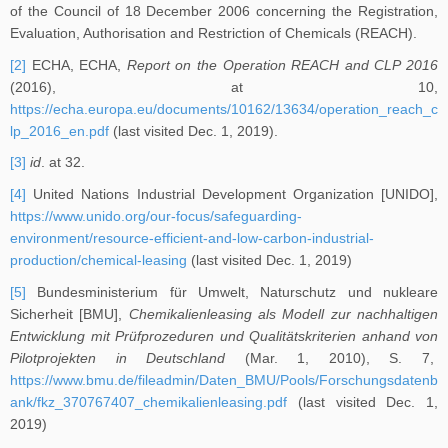
of the Council of 18 December 2006 concerning the Registration,
Evaluation, Authorisation and Restriction of Chemicals (REACH).
[2]
ECHA, ECHA,
Report on the Operation REACH and CLP 2016
(2016), at 10,
https://echa.europa.eu/documents/10162/13634/operation_reach_c
lp_2016_en.pdf
(last visited Dec. 1, 2019).
[3]
id
. at 32.
[4]
United Nations Industrial Development Organization [UNIDO],
https://www.unido.org/our-focus/safeguarding-
environment/resource-efficient-and-low-carbon-industrial-
production/chemical-leasing
(last visited Dec. 1, 2019)
[5]
Bundesministerium für Umwelt, Naturschutz und nukleare
Sicherheit [BMU],
Chemikalienleasing als Modell zur nachhaltigen
Entwicklung mit Prüfprozeduren und Qualitätskriterien anhand von
Pilotprojekten in Deutschland
(Mar. 1, 2010), S. 7,
https://www.bmu.de/fileadmin/Daten_BMU/Pools/Forschungsdatenb
ank/fkz_370767407_chemikalienleasing.pdf
(last visited Dec. 1,
2019)