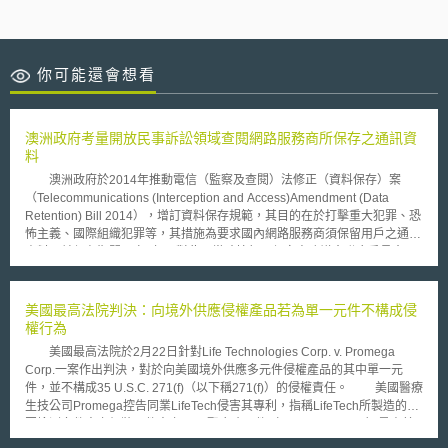
你可能還會想看
澳洲政府考量開放民事訴訟領域查閱網路服務商所保存之通訊資
料
澳洲政府於2014年推動電信（監察及查閱）法修正（資料保存）案
（Telecommunications (Interception and Access)Amendment (Data
Retention) Bill 2014），增訂資料保存規範，其目的在於打擊重大犯罪、恐
怖主義、國際組織犯罪等，其措施為要求國內網路服務商須保留用戶之通訊
資料，並保存期間至少2年，對此，當時情報及保安事務議會聯合委員會
（下稱委員會）於評估該修正案時，卻發現一項爭議問題，即民事訴訟當事
人亦得查閱通訊資料，但資料保存行為之正當性乃立基於維護國家安全，實
與民事訴訟制度意義相悖，故委員會提出應排除民事訴訟領域得以查閱通訊
美國最高法院判決：向境外供應侵權產品若為單一元件不構成侵
資料之建議。 澳洲政府對於委員會所提出之建議採取全盤接受之態
權行為
度，進而重新修訂2014年電信（監察及查閱）法修正（資料保存）案，且
美國最高法院於2月22日針對Life Technologies Corp. v. Promega
併同修正刪除1997年電信法令第280條，有關得以民事訴訟傳票或命令，向
Corp.一案作出判決，對於向美國境外供應多元件侵權產品的其中單一元
網路服務商查閱其所保存之通訊資料；至於網路服務商之通訊資料保存義務
件，並不構成35 U.S.C. 271(f)（以下稱271(f)）的侵權責任。 美國醫療
方面，仍須依1979年電信（監察及查閱）法為之。前述修正於2017年4月
生技公司Promega控告同業LifeTech侵害其專利，指稱LifeTech所製造的基
13日生效。 然而，澳洲政府方面時至今日卻有態度轉變之趨勢，起因
因檢測套件中之組裝元件中之DNA聚合酶元件（Taq polymerase）是由美
於通訊部長與檢察總長於2016年12月20日公告，其認為資料保存措施對於
國製造，運送到英國組裝後，再販售至世界各地。Promega認為LifeTech將