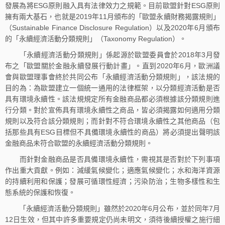
發展為將ESG原則融入具有法律效力之規範。目前歐盟針對ESG原則
擁有兩大基石，也就是2019年11月頒布的「歐盟永續財務揭露規則」
（Sustainable Finance Disclosure Regulation）以及2020年6月頒布
的「永續經濟活動分類規則」（Taxonomy Regulation）。
「永續經濟活動分類規則」係起源於歐盟委員會於2018年3月發
布之「歐盟關於金融永續發展行動計畫」。直到2020年6月，歐洲議
會與歐盟理事會終於共同公布「永續經濟活動分類規則」，該法規的
目的為：為歐盟建立一個統一通用的法律框架，以分類經濟活動是否
具有環境永續性。該法規規定所有金融商品都必須根據該分類規則進
行分類。對於宣佈具有環境永續性之商品，皆必須揭露如何適用分類
規則以及符合該分類規則；而針對不符合環境永續性之其他商品（包
括那些具有ESG目標但不具備環境永續性的商品）將必須提出聲明該
金融商品未符合歐盟的永續經濟活動分類規則。
而針對金融商品是否具備環境永續性，需視其是否對於下列事項
作出重大貢獻。例如：減緩氣候變化；適應氣候變化；水和海洋資源
的持續利用和保護；發展可循環性經濟；污染防治；生物多樣性和生
態系統的保護和恢復。
「永續經濟活動分類規則」雖然於2020年6月公布，並於同年7月
12日生效，但其中許多重要規定仍尚未明文，須待後續授權之施行細