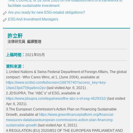
THE COUNCIL of 18 June 2020 on the establishment of a framework to
facilitate sustainable investment
Are you ready for new ESG-related obligations?
ESG And Investment Managers
許立軒
法律研究員 編譯整理
上稿時間：
2021年05月
資料來源：
1.United Nations & Swiss Federal Department of Foreign Affairs, The global
compact - Who Cares Wins, at 1, (June 2004), available at
https://www.scribd.com/fullscreen/16876740?access_key=key-
16pe23pd759qalbnx2pv
(last visited Apr. 6, 2021) .
2.JDSUPRA, The “ABC’s” of ESG, available at
https://www.jdsupra.com/legalnews/the-abc-s-of-esg-4629332/
(last visited
Apr. 6, 2021).
3.The European Commission's Action Plan on Financing Sustainable
Growth, available at
https://www.greenfinanceplatform.org/financial-
measures-database/european-commissions-action-plan-financing-
sustainable-growth
(last visited Apr. 6, 2021).
4.REGULATION (EU) 2020/852 OF THE EUROPEAN PARLIAMENT AND