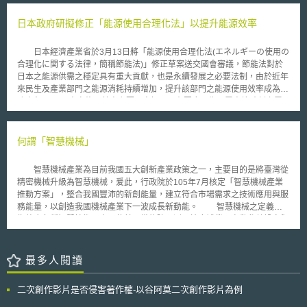
特定類型之民事訴訟並非沒有實益，如：維護智慧財產權事件、家庭事件
單一元件輸出至英國組裝的行為，已違反271(f)(1)中的「境外組裝」規定。
（如：離婚）或勞工權益事件（如：公司起訴勞工）等，故應視類型或個案
該案爭點之一在271(f)(1)之詮釋及適用爭議：「一當事人未經授權自美
日本政府研擬修正「能源使用合理化法」以提升能源效率
情形予以開放查閱；因此，主管機關提出三項問題向社會大眾徵求意見：
國向境外供應專利中全部或相當部份（"all or a substantial portion"）之元
1、民事訴訟當事人在何種情形下可查閱通訊資料；2、倘若民事訴訟當事人
件，若元件尚未組合，而在美國境外將主要部分加以組合，如同其在美國境
不得查閱通訊資料者，對於民事訴訟會產生何種影響；3、是否有特定之民
日本經濟產業省於3月13日將「能源使用合理化法(エネルギーの使用の
內將該元件組合，應視為侵權者而負其責任。」 地院認為271(f)(1)中
事訴訟類型，是排除1997年電信法第280條(1B)不適用。 實際觀察澳
合理化に関する法律，簡稱節能法)」修正草案送交國會審議，節能法對於
的"all or a substantial portion"不符合本案只提供單一元件之情形，判定侵
洲政府所推動之該項公告，在其國內爭議相當大，不僅該項公告已臨近前述
日本之能源供需之穩定具有重大貢獻，也是永續發展之必要法制，由於近年
權不成立。不過CAFC認為地院有不當解釋271(f)(1)，故認定LifeTech所販
修正生效日，且開放民事訴訟當事人得以查閱通訊資料之正當性疑慮仍未解
來民生及產業部門之能源消耗持續增加，提升該部門之能源使用效率成為當
售的聚合酶元件符合271(f)(1)規定的"substantial portion"應解釋為"重要的
除，甚且，亦與近期國際上國家安全與人民隱私權保障間之衝突日趨顯著，
務之急。 本次修正草案主要內容如下：在因應民生用電尖峰時刻之電
部分"，故推翻一審判決，判定侵權成立。 最高法院解讀271(f)(1)時，
如：英國之調查權力法案（Investigatory Powers Act. 2016）不無關聯，因
力需求上，除了原本之節能政策外，強化電池及能源管理系統(含建築及家
將其中的"substantial portion"解釋為"大量"或"多的"，因此認定所述"單一元
此，澳洲政府是否願意在社會輿論反對聲浪中，仍維持該項公告修正意向，
庭能源管理系統：Building Energy. Manager System＆Home Energy
件"並不構成271(f)(1)中的"substantial portion"，原因為單一元件並非法條
值得後續觀察。
Management System, 簡稱BEMS、HEMS)之運用、自主發電設備之建構、
何謂「智慧機械」
所指的"多量"。 最終，最高法院認為，本案被告僅供應"單一元件"在境
蓄熱式與天然氣式空調及建築節能改造，以減少尖峰時期之用電需求；在建
外組合，因此並不構成35U.S.C.271(f)(1)法條所定義之侵權行為。 「本文
築材料節能要求上，制定各種建築材料之節能標準，使新建築達成低能源消
同步刊登於TIPS網站（https://www.tips.org.tw ）」
智慧機械產業為目前我國五大創新產業政策之一，主要目的是將臺灣從
耗之節能標準；並擴大Top Runner制度(凡適用品項欲上市之新產品均須優
精密機械升級為智慧機械，爰此，行政院於105年7月核定「智慧機械產業
於現行市面上所有能源產品之耗能標準)之機器設備適用對象。 由於日
推動方案」，整合我國豐沛的新創能量，建立符合市場需求之技術應用與服
本於福島核災後面臨供電吃緊之情況，提升能源效率並節約能源消耗成為當
務能量，以創造我國機械產業下一波成長新動能。 智慧機械之定義係
務之急，新修正草案課予建築材料之節能義務標準，希望藉由該草案之通過
指整合各種智慧技術元素，使其具備故障預測、精度補償、自動參數設定與
實行，有效抑制電能消耗。
自動排程等智慧化功能，並具備提供Total Solution及建立差異化競爭優勢之
功能；智慧機械的範疇包含建立設備整機、零組件、機器人、智慧聯網、巨
量資料、3D列印、網實融合CPS、感測器等產業。而智慧製造係指產業導
最多人閱讀
入智慧機械，建構智慧生產線（具高效率、高品質、高彈性特徵），透過雲
端及網路與消費者快速連結，提供大量客製化之產品，形成聯網製造服務體
二次創作影片是否侵害著作權-以谷阿莫二次創作影片為例
系。 未來我國智慧機械與智慧製造領域仍待研發突破之項目有：工業
用等級之視覺／觸覺／力感知等感測模組與驅動控制技術；微型感測元件智