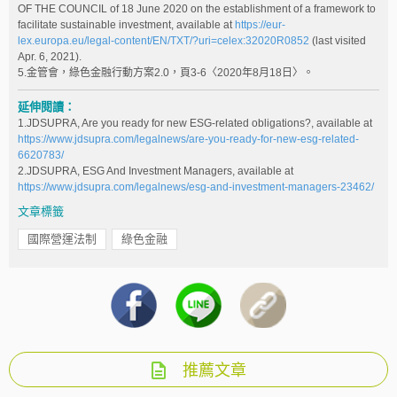
OF THE COUNCIL of 18 June 2020 on the establishment of a framework to
facilitate sustainable investment, available at
https://eur-
lex.europa.eu/legal-content/EN/TXT/?uri=celex:32020R0852
(last visited
Apr. 6, 2021).
5.金管會，綠色金融行動方案2.0，頁3-6〈2020年8月18日〉。
延伸閱讀：
1.JDSUPRA, Are you ready for new ESG-related obligations?, available at
https://www.jdsupra.com/legalnews/are-you-ready-for-new-esg-related-
6620783/
2.JDSUPRA, ESG And Investment Managers, available at
https://www.jdsupra.com/legalnews/esg-and-investment-managers-23462/
文章標籤
國際營運法制
綠色金融
推薦文章