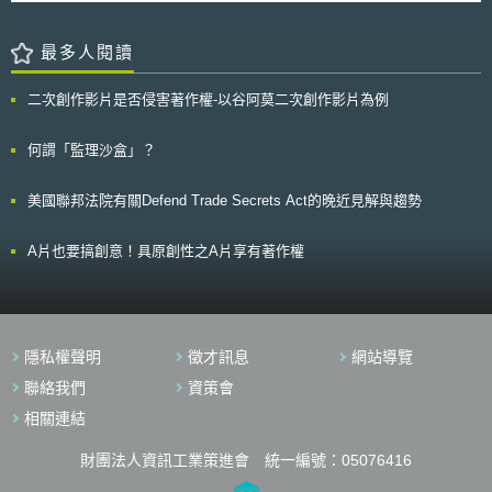
下級法院已對此一案件做出電玩廠商勝訴之判決外，其他的州法院也紛紛做
全互通行動計畫」、「２０２０糧食安全路線圖」等修訂文件。其中，「２
出具有類似限制內容之法律為違憲無效之判決。 然而，儘管如此，加
０２０糧食安全路線圖」，提及PPFS將致力於降低亞太區域之糧食農損
州檢察總長Zackery Morazzini依然表示：州政府本即有權協助家長使未成
最多人閱讀
失，並宣示於2020年降低農損總量１０％之具體目標（以2011-2012年度
年人遠離暴力電玩的不良影響。且美國聯邦最高法院亦已肯認禁止未成年人
之農損總量為比較基準）。
接觸明顯「性資訊」之法律為合憲。與此相同，暴力電玩可說亦同樣具有
二次創作影片是否侵害著作權-以谷阿莫二次創作影片為例
「猥褻」之特性。 而電玩廠商於訴訟中則表示：倘若此一法律得以合
憲，則勢必會產生滑坡效應，即州政府勢必將會以保護兒童為藉口，而對於
其它資訊，諸如同性戀、性教育、生育控制等等之提供作出更多的限制。而
何謂「監理沙盒」？
此種滑坡效應，顯然亦是第9巡迴上訴法院所關切的重點之一：如Alex
Kozinski及Sidney Thomas兩位法官，均在聽審程序中特別表達對於此一效
美國聯邦法院有關Defend Trade Secrets Act的晚近見解與趨勢
應的關注。 無論如何，上訴法院亦將於未來幾個月內對於此案做出判
決。然而，顯而易見的是，無論上訴法院會如何裁判，本案最終仍須經聯邦
最高法院裁決後方能有最終決定。
A片也要搞創意！具原創性之A片享有著作權
隱私權聲明
徵才訊息
網站導覽
聯絡我們
資策會
相關連結
財團法人資訊工業策進會 統一編號：05076416