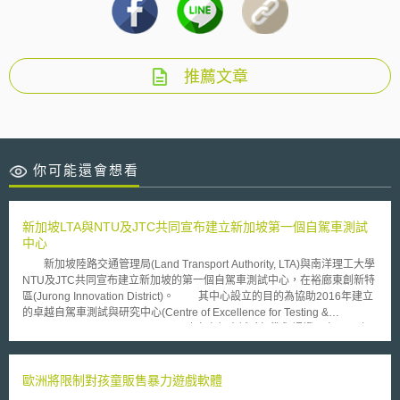
推薦文章
你可能還會想看
新加坡LTA與NTU及JTC共同宣布建立新加坡第一個自駕車測試
中心
新加坡陸路交通管理局(Land Transport Authority, LTA)與南洋理工大學
NTU及JTC共同宣布建立新加坡的第一個自駕車測試中心，在裕廊東創新特
區(Jurong Innovation District)。 其中心設立的目的為協助2016年建立
的卓越自駕車測試與研究中心(Centre of Excellence for Testing &
Research of AVs–NTU, CETRAN)建立自駕車試驗標準與認證。自2015年
來新加坡已逐步建立道路駕駛場域，但此為第一個自駕車測試中心。
此自駕車測試中心的特點在於其充分模擬道路之建設，使自駕車輛可測試與
其他車輛或道路基礎設施間的通訊與互動，因此此中心設計並複製模擬真實
歐洲將限制對孩童販售暴力遊戲軟體
道路環境。 包含具有1. 道路燈光；2. 專用短距通訊信號發射器； 2. 下