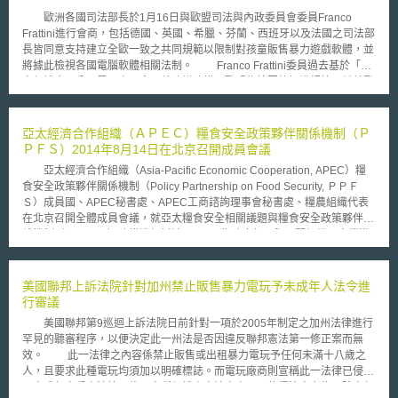
雨模擬器；3.洪水模擬器；4. 模擬大樓阻隔，以模擬衛星受干擾的情況； 5.
歐洲各國司法部長於1月16日與歐盟司法與內政委員會委員Franco
彎道；6. 道路突起與斜坡；7. 巴士站等設備。其中並設置360度的閉路電視
Frattini進行會商，包括德國、英國、希臘、芬蘭、西班牙以及法國之司法部
監視系統（CCTV）：提供LTA監督與研究自駕車行為，並會將資訊回傳至
長皆同意支持建立全歐一致之共同規範以限制對孩童販售暴力遊戲軟體，並
陸路交通局的智慧交通系統中心，以分析並評估自駕車的上路可行性。
將據此檢視各國電腦軟體相關法制。 Franco Frattini委員過去基於「兒
童保護應不分國界」之理念，曾建議建構以歐盟為範圍的標識規範，並鼓勵
以兒童為銷售對象之遊戲業者建立自律規約，惟歐盟最後決議應交由各國政
府自行規範。而Franco Frattini委員此次提案受到本屆歐盟輪值主席國－德
國－司法部長Brigitte Zypries的支持，並指示相關規範建構之第一步，即是
亞太經濟合作組織（ＡＰＥＣ）糧食安全政策夥伴關係機制（Ｐ
出版遊戲軟體分級摘要供家長參考，此摘要將很快於歐盟網站上公布。
ＰＦＳ）2014年8月14日在北京召開成員會議
Zypries認為關於暴力遊戲的限制，歐盟應與國際進行合作溝通，由其針對
亞太經濟合作組織（Asia-Pacific Economic Cooperation, APEC）糧
美國與日本；Frattini則期望在歐盟27個會員國建構專門針對此類遊戲的標
食安全政策夥伴關係機制（Policy Partnership on Food Security, ＰＰＦ
識規範，至於其他種類之遊戲則仍由各國政府自行管理。 目前國際間
Ｓ）成員國、APEC秘書處、APEC工商諮詢理事會秘書處、糧農組織代表
針對暴力遊戲限制，多數國家仍採取提供遊戲分級或相關指導守則之方式，
在北京召開全體成員會議，就亞太糧食安全相關議題與糧食安全政策夥伴關
於歐洲，僅英國與德國特別訂定法律加以規範，尤其在英國，遊戲軟體內容
係機制（ＰＰＦＳ）建構進行討論。PPFS為政府部門與民間組織、企業溝
若具有對人類或動物之寫實暴力場景，或包含人類的性愛行為者，必須送交
通對話之平台，係APEC解決亞太糧食安全所建構之機制，茲就本次會議作
英國電影分級委員會(British Board of Film Classification，簡稱BBFC)審
成之重點分述如下： 1.亞太經濟合作組織（ＡＰＥＣ）糧食安全政策夥伴關
查。而美國已有部分州議會通過限制對未成年人販售遊戲的法律，但幾乎皆
係機制（ＰＰＦＳ）全於會中作成3項倡議：第一，加強APEC成員糧農政
美國聯邦上訴法院針對加州禁止販售暴力電玩予未成年人法令進
被「違反美國憲法修正條文第1條－言論自由保障」之理由成功推翻。
策對話與交流，協商區域合作的規劃和措施。第二，降低貿易和投資成本，
行審議
消除貿易壁壘促進糧農貿易。第三，加強各政府、產業與個體農民交流，促
美國聯邦第9巡迴上訴法院日前針對一項於2005年制定之加州法律進行
進私部門參與糧食安全之商業模式，以利亞太糧食安全之永續。相關糧食安
罕見的聽審程序，以便決定此一州法是否因違反聯邦憲法第一修正案而無
全議題及合作方向包括：糧食生產與技術移轉跨國合作；糧食儲備、供應鏈
效。 此一法律之內容係禁止販售或出租暴力電玩予任何未滿十八歲之
及降低糧損技術之交流與合作和貿易合作、投資與基礎建設等。 2.本次會議
人，且要求此種電玩均須加以明確標誌。而電玩廠商則宣稱此一法律已侵犯
除作成前述宣示性倡議外， 另通過「ＡＰＥＣ減少糧食損失和浪費行動計
了未成年人受憲法第一修正案所保護之言論自由。而值得注意者為，除去年
畫」、「ＡＰＥＣ糧食安全商業計畫」、「ＡＰＥＣ增強糧食標準與質量安