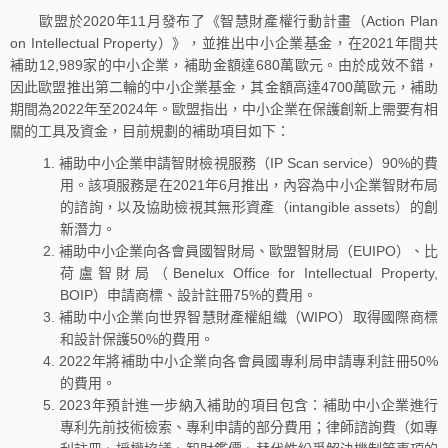
歐盟於2020年11月發布了《智慧財產權行動計畫（Action Plan
on Intellectual Property）》，並推出中小企業基金，在2021年間共
補助12,989家的中小企業，補助金額達680萬歐元。由於成效不錯，
因此歐盟推出第二輪的中小企業基金，其金額高達4700萬歐元，補助
期間為2022年至2024年。歐盟指出，中小企業在保護創新上需要有相
關的工具及資金，目前規劃的補助項目如下：
補助中小企業申請智財檢視服務（IP Scan service）90%的費
用。該項服務是在2021年6月推出，內容為中小企業智財布局
的諮詢，以及協助檢視其無形資產（intangible assets）的創
新潛力。
補助中小企業向各會員國智財局、歐盟智財局（EUIPO）、比
荷盧智財局（Benelux Office for Intellectual Property,
BOIP）申請商標、設計註冊75%的費用。
補助中小企業向世界智慧財產權組織（WIPO）取得國際商標
和設計保護50%的費用。
2022年將補助中小企業向各會員國專利局申請專利註冊50%
的費用。
2023年預計進一步納入補助的項目包含：補助中小企業進行
專利先前技術檢索、專利申請的部分費用；律師諮詢費（如專