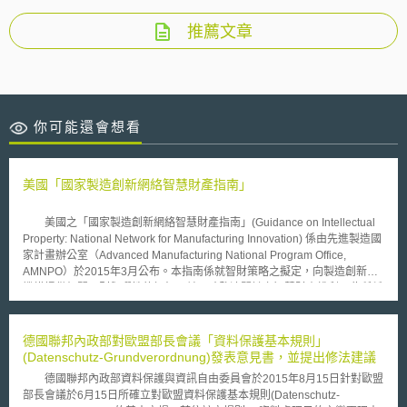
推薦文章
你可能還會想看
美國「國家製造創新網絡智慧財產指南」
美國之「國家製造創新網絡智慧財產指南」(Guidance on Intellectual
Property: National Network for Manufacturing Innovation) 係由先進製造國
家計畫辦公室（Advanced Manufacturing National Program Office,
AMNPO）於2015年3月公布。本指南係就智財策略之擬定，向製造創新之
機構提供相關原則與彈性的框架，並同時釐清關鍵之智慧財產權利。此所稱
之製造創新機構，係指2014年復甦美國製造與創新法(Revitalize American
Manufacturing and Innovation (RAMI) Act of 2014)第34條(c)項所界定之機
構，亦即為因應先進製造相關挑戰並協助製造業保持與擴展工業產品與就業
德國聯邦內政部對歐盟部長會議「資料保護基本規則」
機會之公私合營機構。 「國家製造創新網絡智慧財產指南」大別為9類
(Datenschutz-Grundverordnung)發表意見書，並提出修法建議
共14項原則：(1)機構層級之智慧財產管理；(2)專案層級之智慧財產管理；
德國聯邦內政部資料保護與資訊自由委員會於2015年8月15日針對歐盟
(3)智慧財產所有權；(4)機構研發之智慧財產(Institute-Developed
部長會議於6月15日所確立對歐盟資料保護基本規則(Datenschutz-
Intellectual Property, IDIP)權利；(5)非機構研發之智慧財產權利；(6)基礎智