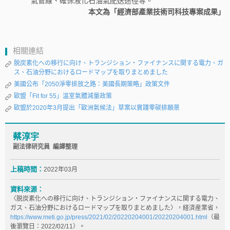
氣管線、確保液化石油氣配送途徑等。
本文為「經濟部產業技術司科技專案成果」
相關連結
脱炭素化への移行に向け、トランジション・ファイナンスに関する電力、ガ
ス、石油分野におけるロードマップを取りまとめました
美國公布「2050淨零排放之路：美國長期策略」政策文件
歐盟「Fit for 55」溫室氣體減量政策
歐盟於2020年3月提出「歐洲氣候法」草案以實踐零碳排願景
蔡淳宇
副法律研究員 編譯整理
上稿時間：
2022年03月
資料來源：
〈脱炭素化への移行に向け、トランジション・ファイナンスに関する電力、
ガス、石油分野におけるロードマップを取りまとめました〉，経済産業省，
https://www.meti.go.jp/press/2021/02/20220204001/20220204001.html
（最
後瀏覽日：2022/02/11）。