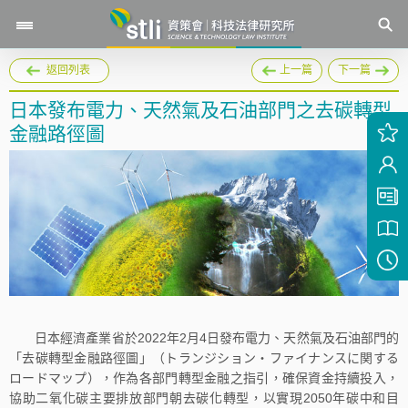
返回列表
上一篇
下一篇
日本發布電力、天然氣及石油部門之去碳轉型
金融路徑圖
日本經濟產業省於2022年2月4日發布電力、天然氣及石油部門的
「去碳轉型金融路徑圖」（トランジション・ファイナンスに関する
ロードマップ），作為各部門轉型金融之指引，確保資金持續投入，
協助二氧化碳主要排放部門朝去碳化轉型，以實現2050年碳中和目