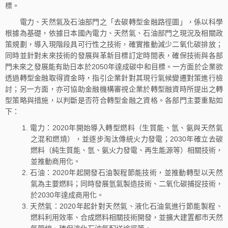
標。
電力、天然氣及石油部門之「去碳轉型金融路徑圖」，係以科學
根據為基礎，依據日本國內電力、天然氣、石油部門之現況及相關政
策規劃，導入現階段具可行性之技術，確實推動減少二氧化碳排放；
同時並針對未來技術的發展與革新目標訂定時間表，確保技術與各部
門未來之發展能有助日本於2050年達成碳中和目標。一方面於企業欲
透過轉型金融取得資金時，指引企業針對其現行氣候變遷對策進行檢
討；另一方面，亦可協助金融機構審視企業於轉型融資時所提出之轉
型策略與措施，以判斷是否符合轉型金融之資格。各部門主要重點如
下：
電力：2020年開始導入轉型燃料（生質能、氫、氨與天然氣
之混和燃燒），並逐步淘汰傳統火力發電；2030年確立去碳
燃料（純生質能、氫、氨火力發電、再生能源等）相關技術，
並推動商用化。
石油：2020年起開發石油製程節能技術，並推動轉型以天然
氣為主要燃料；同時發展氫氣製造技術、二氧化碳捕捉技術，
於2030年達成商用化。
天然氣：2020年起針對天然氣、液化石油氣進行節能製程、
燃料利用效率、合成燃料相關技術開發，並擴大建置都市天然