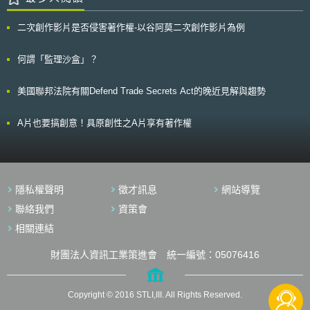
議，要求對個人資訊的披露，在歐盟之中僅能基於國際公約中機關互助和法
並由 Costco 販賣之行為。Omega乃對Costco提出侵權告訴，而此案所牽連
律協助之規定，原則上予以承認與執行。
的著作物即為手錶底面都刻有受美國著作權法所保護之「歐米茄全球設計
二次創作影片是否侵害著作權-以谷阿莫二次創作影片為例
(Omega Globe Design)」字樣。 Costco則以著作權法第109(a)條作為
抗辯，主張「第一次銷售原則」之規定，亦即Omega首次於外國販售該手
錶之行為，已排除其對於後續散布、進口及未經授權之銷售等行為之侵權主
何謂「監理沙盒」？
張。第一審法院聽取Costco 之意見，Omega 乃上訴於第九巡迴法院。上訴
法院對於「第一次銷售原則」之適用較為限縮，認為先前Quality King案的
美國聯邦法院有關Defend Trade Secrets Act的晚近見解與趨勢
判決，並未使上訴法院對於「第109(a)條，只有當該主張涉及在美國國內製
造受美國著作權法保護之著作的重製物時，可以對抗第 106(3)條(公開散布
權)及第602(a)條(輸入權)」之一般規定無效。換言之「第一次銷售原則」並
A片也要搞創意！具原創性之A片享有著作權
不適用於銷售外國製造但未經授權於美國再販售的著作物或其合法重製物。
而最高法院亦同意上訴法院的看法。此案的判決結果意味著作權人或合法代
理商將可間接防止或控制於外國製造的真品(即水貨)未經授權輸入於美國市
場。
隱私權聲明
徵才訊息
網站導覽
聯絡我們
資策會
相關連結
財團法人資訊工業策進會 統一編號：05076416
Copyright © 2016 STLI,III. All Rights Reserved.