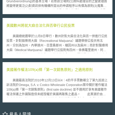
Grundverordnung)的基本立場，若依該立場則(1)資料處理目的之變更理由
慧財產；(7)資料權利與管理；(8)出版權；(9)政府權利。以資料權利與管理
將變得更寬泛(2)對資訊保有機構所提出的申請程序以有償為原則(3)蒐集個
為例，該類之下的第一項原則要求機構應研擬符合出口管制法規之資料計
人資料應遵循之規範過於簡略等，該委員會提出批評與建議。 該委員
畫，並在計畫中界定與區分機構內部資料之類型，以及為維持機密性與網路
會會議認為有必要改進歐盟「資料保護基本規則」，令其更周延，更呼籲對
安全所需之資料近用與管控。 我國於2015年9月公布「行政院生產力
資料保護基本規則的修正，應循以下重點及原則進行： 1.資訊節約原則應該
4.0發展方案」，發展方案於「掌握關鍵技術自主能力」之主策略下，由經
堅持 多年來在德國法已確立的資訊節約原則(Datensparsamkeit)和資訊
美國數州將就大麻合法化與否舉行公民投票
濟部技術處主政推動成立「台灣生產力4.0研發夥伴聯盟(Taiwan
避免原則(Datenvermeidung)，應予維持。因此資料保護基本規則中，須清
Productivity 4.0 Partnership)」，透過政府民間之合作提升關鍵技術自主能
楚詳盡地規定節約原則和資訊避免原則。 2.目的明確性原則的要求不能退縮
力的同時，智慧財產權利相關配套措施自屬重要。
美國總統選舉於11月8日舉行，數州針對大麻合法化與否一併進行公民
目的明確性原則(der Grundsatz der Zweckbindung)之功能，係為資料
投票，針對娛樂用大麻（Recreational Maijuana）議題舉辦公投共有五
處理之透明性和可預見性，該原則亦強化了當事人的資訊自主權，使其得以
州，分別為加州、內華達州、亞里桑那州、緬因州以及麻州；而針對醫療用
信賴個人資料之處理，僅限於所申請之目的內進行。 故若依理事會建
大麻（Medical Marijuana）議題舉行公投則有四州，係佛羅里達州、阿肯
議之規範，使資料處理目的之變更，得以更寬泛的理由進行，將背棄歐盟基
色州、北達科他州以及蒙大拿州，其中蒙大拿州原已開放醫療用大麻，本次
本權利憲章中之目的明確性原則。 3.即令個人同意書亦不得拋棄資訊主權
公投案係放寬現行法規之限制。公投結果顯示，除亞里桑那州公投案未通過
資訊自決權，意謂原則上個人可以用同意的方式，決定個人資訊的使用
外，其餘各州公投案皆已通過。 民調公司蓋洛普（Gallup）於十月公
和拋棄。但即使有清楚明確的意思表示，該同意亦僅係保障資訊主權的重要
布之民調顯示，美國民眾支持大麻合法化比例，已從1969年的12%爬升至
美國著作權法109(a)條「第一次銷售原則」之適用原則
因素之一。另就同意書而言，若如歐盟部長理事會所建議者，只需清楚明確
目前的60%。本次各州公投案通過後，將對美國聯邦政府近80年的大麻禁
即可，則這種方式於保護上是不夠充分的。 4.個人資料建檔必須有效地限制
令產生極大壓力。就經濟層面觀察，美國研究機構ArcView Market
該會議重申，嚴格規範對個人資料的蒐集有其必要性。為個人檔案之整
美國最高法院於2010年12月13日以4：4的平手票數確立了第九巡迴上
Research研究報告統計，全美目前合法管道銷售大麻金額從2014年的46億
合與充分使用設置嚴格的界限，現有規定太過簡略而遭到批評。 5.有效的資
訴法院於Omega, S.A. v. Costco Wholesale Corporation案中關於著作權法
美元成長至54億美元，而作為全美最大經濟體的加州，依投資分析公司
訊保護需要歐盟層級的企業與官署的資料保護專員 對於資訊保護監督
109(a)條「第一次銷售原則」(first sale doctrine) 並不適用於享有美國著作
Cowen and Company分析，該州本次公投案通過將使全美大麻產業成長三
的有效性，在德國已確立之官方與私人企業的資訊保護專員制度係重要之一
權法保護之外國製造但未經授權於美國再販售之產品。 此案源於由知
倍，甚至於2026年市場規模將成長至500億美元。大麻合法化後，依「加州
環。應致力於歐盟層級公/私機構資訊保護專員制度在整個歐洲的推動。 6.
名瑞士鐘錶品牌Omega 於瑞士製造的手錶透過所謂「水貨」或「灰色市
大麻業者協會」（California Cannabis Industry Association）估計，將為
資訊傳輸第三國官署和法院需要更嚴格的監督 近期的隱私醜聞之後，
場」的途徑輾轉由一家名為ENE Limited的紐約公司所購得，而Costco自該
加州州稅增加十億美元的收入。根據統計，此一趨勢中，推動大麻合法化一
目前亟需對歐洲公民個人資料給予更妥善的保護，以對抗來自第三國的機
公司購得手錶後於加州賣場以低於合法代理商的價格販售。然而，Omega
方投入約兩千兩百萬美元支持加州公投案，而反對方則投入約兩百萬美元。
構。此意見書贊同歐盟議會的建議，即以第三國法院的判決和行政機關的決
雖對於該手錶於外國的初次販售給予授權，但並未授權該商品爾後輸入美國
最多人閱讀