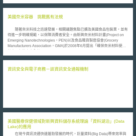
美國奈米容器 挑戰舊有法規
隨著奈米科技之迅速發展，相關議題焦點已擴及美國食品包裝業，並有
待進一步明確規範，以保障消費者安全。由新興奈米材料計畫(Project on
Emerging Nanotechnologies，PEN)以及食品雜貨製造協會(Grocery
Manufacturers Association，GMA)於2008年6月提出「確保奈米材料使用
於食品包裝之安全性(Assuring the Safety of Nanomaterials in Food
Packaging: The Regulatory Process and Key Issues )」研究報告，結合
產、官、學與公益團體之意見，分別就食品生產過程中，研究「應於何時評
估奈米材料之毒性」以及「奈米包裝材質對於食物的潛在危機」。 該
資訊安全與電子商務－談資訊安全通報機制
報告內容指出，以往係由美國食品暨藥物管理局(FDA)與環保署(EPA)負責
管制一般食品包裝材質；FDA以「聯邦食品、藥物及化妝品法」(Federal
Food, Drug and Cosmetic Act，FEDCA)中的食品添加物(food additive)條
款為規範主軸，而EPA則以「聯邦除蟲劑、殺菌劑及滅鼠法」(Federal
Insecticide, Fungicide, and Rodenticide Act，FIFRA)作為管理食品包裝材
料之依據；近年來業界認為奈米材料有助於保存食品，漸而應用於食品包裝
技術上，惟現行關於奈米微粒之資訊仍未完全，且舊有法規已不敷使用，因
此必須蒐集大量數據資料並訂立明確規範，盡可能減低包裝容器所產生的潛
在危機，以確保消費者與食品成分皆安全無虞。 該項研究採公開對話
美國醫療保健領域對新興資料儲存系統理論「資料湖泊」(Data
方式，區分為法制、科技與產業等三個小組，各有其研究目標： (1)法制
Lake)的應用
面：確立奈米尺寸之定義、檢驗奈米尺寸物質是否能列入食品添加物之範
疇。 (2)科技面：分析奈米微粒之物理與化學性質、評估使用奈米材料對於
在現今資訊流通快速蓬勃發展的時代，巨量資料(Big Data)帶來效率與