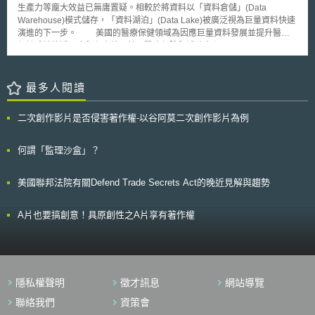
環境的衝擊。 (3)產業面：嘗試建立奈米包裝材質之生命週期。 即便該
生產力等龐大效益已無庸置疑。相較於將資料以「資料倉儲」(Data
報告尚未能指引出明確的解決之道，其仍出於增進對話之目的，以表格整理
Warehouse)模式儲存，「資料湖泊」(Data Lake)被廣泛視為巨量資料快速
現有資料並提問，藉以促使產業與政府機關進一步思考問題之方向，並尋求
演進的下一步。 美國的醫療保健領域為因應巨量資料發展並提升醫療
科學性的解決方式。
保健系統的透明度與有責性，美國醫療保險與補助中心(Centers for
Medicare & Medicaid Services, CMS)於2013年底建立CMS虛擬研究資料
中心(Virtual Research Data Center, VRDC)，讓研究員能夠以安全有效率
的方式取得並分析CMS的龐大醫療保健資料。此種資料倉儲模式會對進入
最多人閱讀
的資料預先分類，並整合為特定形式以指導後續分析的方式。缺點在於為讓
資料更易於分享，會進行「資料清理」(data cleaning)以檢測及刪除不正確
二次創作影片是否侵害著作權-以谷阿莫二次創作影片為例
資訊並將其轉換成機器可讀取格式，各資料版本會被強制整合為特別形式，
但資料清理和轉換的過程會導致明顯的數據流失，對研究產生不利的限制。
有鑑於此，為更有效益的應用巨量資料，Pentaho首席技術官James Dixon
何謂「監理沙盒」？
提出新的資料儲存理論­­—資料湖泊(Data Lake)，此概念於2011年7月21日
首先被討論於美國《富士比》雜誌中，目前在英美國家公部門和民間企業間
美國聯邦法院有關Defend Trade Secrets Act的晚近見解與趨勢
已被熱烈討論。 與Data Warehouse最大不同在於Data Lake可包含
「未被清理的資料」(unclean data)，保持其最原始的形式。故使用者可取
得最原始模式的資料，減少資源上處理數據的必要，讓來自全國各政府機關
A片也要搞創意！具原創性之A片享有著作權
的資料來源更易於結合。Data Lake主要有四點特性：1.以低成本保存巨量
資料(Size and low cost)2.維持資料高度真實性(Fidelity)3.資料易取得(Ease
of accessibility)4.資料分析富彈性(Flexible)。儲存超過百萬筆病患資料的加
州大學歐文分校醫療中心(UC Irvine Medical Center)即以Hadoop架構為技
術建立了一個Data Lake，該中心能以最原始的形式儲存各種不同的紀錄數
隱私權聲明
徵才訊息
網站導覽
據直到日後需要被分析之時，可協助維持資料的來源與真實性，並得以不同
形式的醫療數據進行分析項目，例如患者再住院可能性的預測分析。
聯絡我們
資策會
但相對的Data Lake在安全性和檢視權限上也有一定的風險，尤其是醫療保