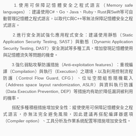
1.使用可保障記憶體安全之程式語言（Memory safe
languages）：建議使用C#、Go、Java、Ruby、Rust與Swift等可自
動管理記憶體之程式語言，以取代C與C++等無法保障記憶體安全之程
式語言。
2.進行安全測試強化應用程式安全：建議使用靜態（Static
Application Security Testing, SAST）與動態（Dynamic Application
Security Testing, DAST）安全測試等多種工具，增加發現記憶體使用
與記憶體流失等問題的機會。
3.強化弱點攻擊防護措施（Anti-exploitation features）：重視編
譯（Compilation）與執行（Execution）之環境，以及利用控制流程
防護（Control Flow Guard, CFG）、位址空間組態隨機載入
（Address space layout randomization, ASLR）與資料執行防護
（Data Execution Prevention, DEP）等措施均有助於降低漏洞被利用
的機率。
搭配多種積極措施增加安全性：縱使使用可保障記憶體安全之程
式語言，亦無法完全避免風險，因此建議再搭配編譯器選項
（Compiler option）、工具分析及作業系統配置等措施增加安全性。