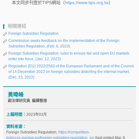
本文同步刊登於TIPS網站（
https://www.tips.org.tw
）
相關連結
Foreign Subsidies Regulation
Commission seeks feedback on the implementation of the Foreign
Subsidies Regulation, (Feb. 6, 2023)
Foreign Subsidies Regulation: rules to ensure fair and open EU markets
enter into force, (Jan. 12, 2023)
Regulation (EU) 2022/2560 of the European Parliament and of the Council
of 14 December 2022 on foreign subsidies distorting the internal market,
(Dec. 23, 2022)
黃暐峰
副法律研究員 編譯整理
上稿時間：
2023年03月
資料來源：
Foreign Subsidies Regulation,
https://competition-
policy.ec.europa.eu/foreign-subsidies-regulation_en
(last visited Mar. 6,