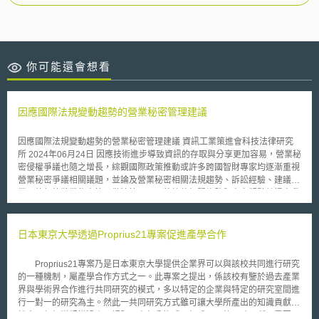
你可能還會想看
因應國際法規變動趨勢的營業秘密管理建議
因應國際法規變動趨勢的營業秘密管理建議 資訊工業策進會科技法律研究
所 2024年06月24日 因應技術進步導致資訊的存取與分享更加容易，營業秘
密侵權爭議也隨之增長，綜觀國際政策推動或許多跨國智財專家均逐漸重視
營業秘密爭議相關議題，並論及營業秘密相關法規趨勢、訴訟經驗、建議企
業可執行的營業秘密管理做法等，以下將綜整相關趨勢與專家觀點並提出我
國企業建議。 壹、法規變動趨勢 從國際趨勢以觀，各國針對「競業禁止」
規定，有逐漸對其嚴格審查與進行法規監管的趨勢，而這也使得透過限制性
條款避免機密資訊外洩的難度提高，企業多轉而透過營業秘密管理來加強防
日本東京大學透過Proprius21專案促進產學合作
護。 一、競業禁止 本文列舉了近期美國與英國對於競業禁止法規監管的趨
勢。 （一）美國將從聯邦層級禁止「競業禁止」條款 美國聯邦貿易委員會
Proprius21專案乃是日本東京大學提供企業界可以與該校共同進行研究
（Federal Trade Commission，下稱FTC）於今年，2024年4月23日推出
的一種機制，屬產學合作方式之一。此專案之提出，係該校有鑒於過去產業
一項最終規定「Non-Compete Clause Rule[1]」，該規則將針對除了高級
界與學術界合作進行共同研究的模式，多以特定的企業與特定的研究室間進
管理人員以外之員工，使僱主與員工之間已簽訂競業禁止協議無效，並禁止
行一對一的研究為主。然此一共同研究方式雖可讓大學所產出的知識貢獻給
未來僱主與員工簽訂競業禁止合約。 （二）英國擬立法限制「競業禁止」
社會。但仍嫌規模過小，課題及責任分擔或目標成果不夠明確，所以需要一