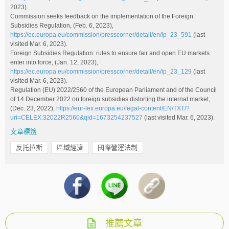
2023).
Commission seeks feedback on the implementation of the Foreign
Subsidies Regulation, (Feb. 6, 2023),
https://ec.europa.eu/commission/presscorner/detail/en/ip_23_591
(last
visited Mar. 6, 2023).
Foreign Subsidies Regulation: rules to ensure fair and open EU markets
enter into force, (Jan. 12, 2023),
https://ec.europa.eu/commission/presscorner/detail/en/ip_23_129
(last
visited Mar. 6, 2023).
Regulation (EU) 2022/2560 of the European Parliament and of the Council
of 14 December 2022 on foreign subsidies distorting the internal market,
(Dec. 23, 2022),
https://eur-lex.europa.eu/legal-content/EN/TXT/?
uri=CELEX:32022R2560&qid=1673254237527
(last visited Mar. 6, 2023).
文章標籤
反托拉斯
區域經濟
國際營運法制
推薦文章