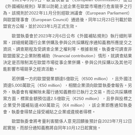
《外國補貼規則》草案以防範上述企業在歐盟市場進行危害競爭之行
為。該規則於2022年11月分別經歐洲議會（European Parliament）
與歐盟理事會（European Council）通過後，同年12月23日刊載於歐
盟官方公報，並於2023年1月正式生效。
歐盟執委會於2023年2月6日公布《外國補貼規則》執行細則草
案，詳細規範踐行企業併購及參與公共採購程序通知義務所應提交之
資訊、調查期程及受調查企業之權利等。根據新規，執委會可調查非
歐盟國家之企業財務補助（financial contribution）情形，就調查結果
決定是否限制其在歐盟市場從事企業併購、參與公共採購以及其他可
能影響市場競爭之經濟活動。
若併購一方的歐盟營業額達5億歐元（€500 million），且外國注
資達5,000萬歐元（€50 million），相關企業須向歐盟執委會報告。另
外，執委會有權解除未履行通知義務但已執行之交易。而公共採購標
案方面，標案金額預估達2.5億歐元（€250 million），且參與投標之
企業受外國補貼達400萬歐元（€4 million），該企業即應通知執委
會，執委會得禁止接受補貼之企業或違規者得標。
歐盟執委會將考量利害關係人意見回饋後預計自2023年7月12日
起實施，而部分通知義務將自同年10月12日起實施。