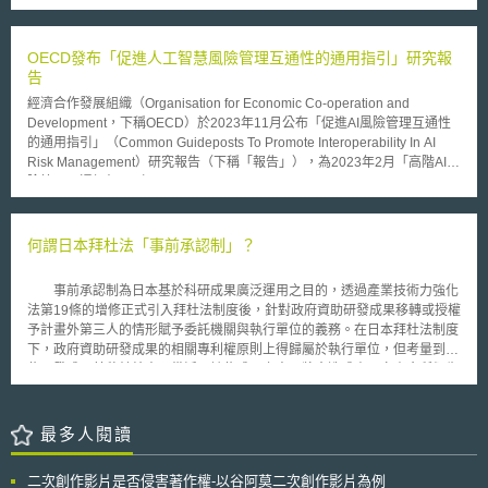
之最高法定期限 英國目前的競業禁止相關限制係基於英美法，以法院的個
個可以創造更大規模的創新的機制。基此，東京大學希望透過Proprius21專
案判決及既判例來執行。英國政府於2020年12月4日至2021年2月26日期間
案創造一個可由該校內部數個單位或研究室，共同參與大型研究主題的專
向公眾進行諮詢，並就諮詢意見之政府回覆於2023年發布報告[2]，英國政
案，以實現從多樣化的觀點來因應數個或一個企業需求之共同研究（多對多
OECD發布「促進人工智慧風險管理互通性的通用指引」研究報
府在該報告中提出，就目前國際實務上競業禁止條款之執行期間除了美國部
或多對一），並結合校內能量完成提案的機制。 東京大學規劃在校內
告
分州已直接被禁止外，多半未進行太多限制，如德國最高為24個月、義大利
以三階段活動進行Proprius21專案：(1)公開交換意見，即讓「產業界與學
最長可達三至五年，而英國政府提出其擬將在議會時間允許的情況下提出立
經濟合作發展組織（Organisation for Economic Co-operation and
術界相遇的場合」的廣場活動。(2)濃縮出最佳的主題，以及尋找最佳成員
法領先引入「最多三個月[3]」之上限，對於競業禁止條款進行限制。 二、
Development，下稱OECD）於2023年11月公布「促進AI風險管理互通性
之個別活動。(3)由成員縝密地製作計畫，由成員以外的人審視計畫內容，
合理保密措施 承上所述，基於「競業禁止」條款的效力可能因為政策、法
的通用指引」（Common Guideposts To Promote Interoperability In AI
打造一個更為優質計劃的篩選活動。 為了推動Proprius21專案，東京
規變動或在不同國家的規定不同而導致已簽署之競業禁止條款失去效力、尚
Risk Management）研究報告（下稱「報告」），為2023年2月「高階AI風
大學係由產學合作研究推進部協助日本企業與校內研究人員進行個別的會議
未簽署之契約禁止再簽署競業禁止條款或只允許在受有限制之情況下簽署
險管理互通框架」（High-Level AI Risk Management Interoperability
及研討會或研習營等活動，同時也針對企業在決定研究主題後，至計畫成案
等，企業透過此類限制性條款來避免機密資訊外洩的難度提高，使的企業多
Framework，下稱「互通框架」）之延伸研究。 報告中主要說明「互通框
為止間之各階段提供各種支援。此外，該部人員也會接受來自產業界的諮
轉而透過其他日常營業秘密管理措施來加強防護，及證明企業有落實營業秘
架」的四個主要步驟，並與國際主要AI風險管理框架和標準的風險管理流程
詢，並在製作計畫之際，適當地介紹校內的職員，提供技術建議或審視計畫
密的「合理保密措施」之法律要件。 以美國加州為例，該州多年前就禁止
進行比較分析。首先，「互通框架」的四個步驟分別為： 1. 「定義」AI風
何謂日本拜杜法「事前承認制」？
的內容等各種支援。
「競業禁止」約定，故當地企業早已轉往透過建置營業秘密政策和保護措施
險管理範圍、環境脈絡與標準； 2. 「評估」風險的可能性與危害程度； 3.
來加強防護。 貳、具體營業秘密管理措施之建議 一、合理保密措施之目的
「處理」風險，以停止、減輕或預防傷害； 4.「治理」風險管理流程，包括
事前承認制為日本基於科研成果廣泛運用之目的，透過產業技術力強化
合理保密措施除了作為補足無法使用限制性條款（競業禁止條款）之替代管
透過持續的監督、審查、記錄、溝通與諮詢、各參與者的角色和責任分配、
法第19條的增修正式引入拜杜法制度後，針對政府資助研發成果移轉或授權
制措施具有「預防營業秘密洩漏之效果」以外；更具有在營業秘密侵權發生
建立問責制等作法，打造組織內部的風險管理文化。 其次，本報告指出，
予計畫外第三人的情形賦予委託機關與執行單位的義務。在日本拜杜法制度
後，訴訟上舉證之用。許多智財實務專家表示，無論是在哪一國法規的管轄
目前國際主要AI風險管理框架大致上與OECD「互通框架」的四個主要步驟
下，政府資助研發成果的相關專利權原則上得歸屬於執行單位，但考量到這
下，權利人共通性的困難多在於訴訟的舉證上，因此專家建議企業應留存營
一致，然因涵蓋範圍有別，框架間難免存在差異，最大差異在於「治理」功
些研發成果若移轉給未預備活用該些成果之人，將會造成由國家資金所衍生
業秘密管制措施之執行紀錄以作為將來涉訟時舉證之用。 二、營業秘密管
能融入框架結構的設計、其細項功能、以及術語等方面，惟此些差異並不影
的科研成果難以被運用，從而無法達成促進成果運用的法目的，因此在該法
理之具體作法 參照實務上專家的建議，本文彙整將實務上被推薦之具體營
響各框架與OECD「互通框架」的一致性。 未來OECD也將基於上述研究，
第19條第4項增訂事前承認制。 依該制度，執行單位若欲讓與歸屬於執
業秘密管理做法[4]羅列如下： （一）確立並可以識別營業秘密範圍 對於企
建立AI風險管理的線上互動工具，用以協助各界比較各種AI風險管理框架，
行單位之政府資助研發成果所涉及專利權給第三人，或將使用該些專利權的
最多人閱讀
業而言，首先應識別並記錄出營業秘密（機密）範圍，才能明確管制措施的
並瀏覽多種風險管理的落實方法、工具和實踐方式。OECD的努力或許能促
權利設定或移轉予第三人時，除了符合政令所定不妨礙專利權運用之情形
範圍，並透過機密的標示（例如浮水印）來使員工能夠認知到接觸的資訊為
進全球AI治理的一致性，進而減輕企業的合規負擔，其後續發展值得持續追
外，委託機關須和執行單位約定為上開移轉等行為前，須先取得委託機關的
公司重要的營業秘密。 （二）監控 針對下載、複印、數據傳輸行為或者其
蹤觀察。
二次創作影片是否侵害著作權-以谷阿莫二次創作影片為例
同意。