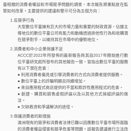
臺相關的消費者權益和市場競爭問題的調查，本次報告將重點放在監
管如何改革。主要提供的建議和警示可分為五個方向：
1.反競爭行為
大型數位平臺擁有巨大的市場力量和重要的財政資源，佔據主
導地位的數位平臺公司有能力和動機透過排他性行為和收購潛
在競爭對手，以維持其在市場中的優勢地位。
2.消費者和中小企業保護不足
ACCC於2022年所發佈的最新報告與其自2017年開始進行數
位平臺研究起所發布的其他報告一致，皆指出數位平臺的服務
有以下潛在危害：
● 利用消費者偏見或引導消費者的方式向消費者提供服務。
● 數位平臺上的詐騙明顯且持續增加。
● 來自應用程式商店提供的不當和欺詐性應用程式的危害。
● 創建、購買和銷售虛假評論以及以其他方式操縱評論的做
法。
● 欠缺救濟和爭議解決的途徑。
3.保護消費者的新措施
澳洲現有的競爭和消費者法律已難以因應數位平臺市場所面臨
的消費者權益侵害和競爭危害等問題。該報告建議進行立法改