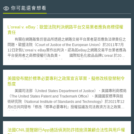
你可能還會想看
L'oreal v. eBay：歐盟法院判決網路平台交易業者應負商標侵權
責任
有關在網路販售仿冒品所透過之網路交易平台業者是否應負法律責任之
問題，歐盟法院（Court of Justice of the European Union）於2011年7月
12日針對L’oreal v. eBay案作出判決，認為如eBay之網路交易平台業者應為
平台使用者之商標侵權行為負責。 國際知名化妝品品牌L’oreal 於2007
年對eBay提出多項商標侵權之控訴，L’oreal認為eBay沒有適當的管控阻止
其交易平台使用者之商標侵權行為，其包括在交易平台上販售仿冒品及非賣
品，進行平行輸入販售非給歐盟市場流通之商品給位在歐盟會員國之人，以
及購買網路關鍵字廣告協助交易平台使用者找到仿冒L’oreal品牌之商品，但
美國發布關於標準必要專利之政策宣言草案，擬修改核發禁制令
eBay認為其適用歐盟電子商務指令（EU E-Commerce Directive）下之有
態度
關網路服務業者之免責條款。 歐盟法院之判決認為，網路交易平台業
美國司法部（United States Department of Justice）、美國專利商標局
者若有扮演主動的角色，對仿冒商品之販售資料有掌控或知曉，則歐盟電子
（The United States Patent and Trademark Office）、美國國家標準與技
商務指令之免責條款應不適用，另外，若網路平台交易業者雖然沒有扮演主
術研究院（National Institute of Standards and Technology）於2021年12
動的角色，但知道在其交易平台有商標侵權之販售行為但並沒有採取任何阻
月6日共同發布「修改『標準必要專利』授權協議及司法救濟方法之政策宣
止行動，則網路平台業者也無法享有上述之免責權。同時，歐盟法院也認為
言草案」（Draft Policy Statement On Licensing Negotiations And
各國法院應可以要求網路交易平台業者採取動作停止及防止交易平台使用者
Remedies For Standards-Essential Patents Subject To Voluntary FRAND
之侵權行為。
Commitments，下稱2021政策宣言草案），並徵集公眾意見，截止時間為
2022年2月4日。2021政策宣言草案係在回應2021年7月9日「促進美國經
法國CNIL提醒銀行App通話偵測防詐措施須兼顧合法性與用戶權