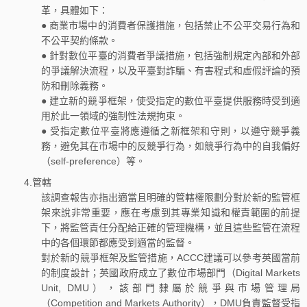
革，具體如下：
● 商業市場中的消費者保護措施，包括禁止不公平交易行為和
不公平契約條款。
● 針對數位平臺的消費者爭議措施，包括強制規定內部和外部
的爭議解決流程，以及平臺對詐騙、有害程式和虛假評論的預
防和刪除義務。
● 建立新的競爭框架，使受指定的數位平臺提供服務時受到適
用於此一領域的強制性法規拘束。
● 受指定數位平臺將應遵循之新框架和守則，以遵守競爭義
務，避免其在市場中的反競爭行為，如競爭行為中的自我偏好
（self-preference）等。
4.管轄
該調查報告亦指出適當且明確的管轄權限劃分對於新的監管框
架來說非常重要，應在考慮到其專業知識和權責範圍的前提
下，將監管責任分配給正確的管理機構，並且這些監管在流程
中的各個環節都應受到適當的監督。
對於新的競爭框架及監管措施，ACCC建議可以參考英國當前
的制度設計；英國政府成立了數位市場部門（Digital Markets
Unit, DMU），該部門隸屬於競爭與市場管理局
（Competition and Markets Authority），DMU負責監督受指