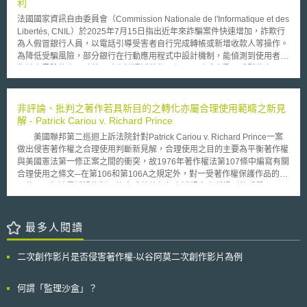
濟體競爭性行政命令」（Executive Order on Promoting Competition in the
利
American Economy）關於檢討2019年「有關『標準必要專利』司法救濟方
法國國家資訊自由委員會（Commission Nationale de l'Informatique et des
法之政策宣言」（Policy Statement On Remedies For Standards-
Libertés, CNIL）於2025年7月15日指出近年來詐騙案件快速增加，詐欺行
Essential Patents Subject To Voluntary FRAND Commitments，下稱2019
為人假冒銀行人員，以電話引導受害者自行完成轉帳或新增收款人等操作。
政策宣言）之要求。 2021政策宣言草案揭示了兩大重點： （一）改變
為降低受騙風險，部分銀行在行動應用程式中設計機制，能偵測到使用者操
SEP被侵害時，對禁制令（injunction）之核發態度 2021政策宣言草案
作較高風險的交易時若同時處於通話狀態，便可即時跳出警示或暫停交易。
對於「SEP被侵害時，是否核發禁制令」一事，擬回歸適用聯邦最高法院自
此等做法雖有助於阻詐，惟因涉及個人資料存取，故須符合《歐盟一般資料
eBay Inc. v. MercExchange, L.L.C., 547 U.S. 388 (2006)案以來，就禁制令
保護規則》（General Data Protection Regulation, GDPR）之規範。 CNIL
之核發所設立之原則—（1）原告（專利權人）會因專利侵權而遭受無法填
提醒銀行蒐集通話資訊須取得使用者明確同意，不能僅依賴行動裝置的「電
非評論、批判之著作若具新目的之轉化亦屬合理使用範疇之新見
補（irreparable）的損害；（2）目前法律上之其他救濟方法，是不足以賠
話」權限，亦不得因使用者拒絕同意而限制應用程式之基本使用，僅在如新
解 - Patrick Cariou v. Richard Prince
償專利權人所受的損害；（3）衡量專利權人及被授權人可能遭遇之困難，
增收款人、大額轉帳、或轉帳至高風險國家等異常活動操作中才能要求同
足認有必要進行衡平法上的救濟；（4）核發禁制令不會傷害到任何公共利
美國聯邦第二巡迴上訴法院針對Patrick Cariou v. Richard Prince一案
意，並須提供網站、電話或分行等替代辦理方式。又相關權限請求應在交易
益。 （二）揭示何謂符合「誠信原則」（good-faith）授權協議的指導原則
做出侵害著作權之合理使用判斷新見解，合理使用之目的主要為平衡著作權
操作過程中提出，而非在應用程式安裝時統一要求，安裝前亦應向使用者充
（1）雙方應以合宜態度推進授權協議： 以SEP專利權人而言，其應向
與美國憲法第一修正案之間的衝突，故1976年著作權法第107條中編寫有關
分說明。若使用者不同意，仍必須使其能正常查詢帳戶資訊。 此外，在資
潛在被授權人告知可能侵害該SEP的行為態樣；其並以「公平、合理及無歧
合理使用之條文─在第106和第106A之規定外，對一受著作權保護作品的合
料處理上須遵循資料最小化原則，僅得蒐集是否進行通話及通話時長之資
視」（fair, reasonable, and non-discriminatory, FRAND）原則進行授權。
理使用，無論是透過複製、錄音或其他任何上述規定中所提到的手段，以用
訊，不得恣意擴大資料蒐集範圍。與此同時，銀行應讓使用者在同意與撤回
以SEP被授權人而言，其應於知悉以上資訊後，於商業上得被認為合理
作批評、評論、新聞報導、教學、學術交流或研究之目的，不屬於侵權。上
同意操作上一樣簡便，不得僅引導至手機裝置設定，而應使消費者能在應用
的時間內，以合宜態度推進該協議，或逕自接受該授權協議，或拒絕原要約
訴法院認為被告Prince使用雖不符合批評、評論、新聞報導、教學、學術及
程式中直接操作，並清楚告知撤回同意後功能受限範圍及可替代方案。 除
而反向提出一合於FRAND原則之新要約（counteroffer）。其他合宜態度例
研究等，卻是另有目的，可構成合理使用，更進一步指出被告的創意方法、
最多人閱讀
利用應用程式進行通話偵測，CNIL建議銀行尚應搭配其他措施，例如在應
如：就SEP專利權人提出進一步探詢（例如：詢問該SEP目前之專利有效性
表現形式等都與原告作品本質上不同，甚至還比原作新穎，因此，在轉化測
用程式內定期推送防詐提醒、舉辦宣導活動，或在確認付款時詢問客戶是否
及有無侵權情形）或請求提供更具體的資訊，或建議目前雙方所遇到的授權
試法則上建立了若以不同美學表達且加入挪用藝術手法的話，即使不具批判
正與自稱是「銀行顧問」之人通話。若銀行欲透過應用程式偵測通話狀態來
二次創作影片是否侵害著作權-以谷阿莫二次創作影片為例
上爭議可透過公正第三方解決。 茲有附言者，SEP專利權人在收到以
卻另有目的並加入新元素於創作，使原作改變之轉化，則構成合理使用。至
防詐，則須在合法性、必要性、資料最小化以及使用者同意之間取得平衡。
上回應後，亦應「於合理的時間以合宜態度」推進授權協議，例如接受被授
於轉化測試法則確立於1994年的Campbell案，最高法院指出戲謔仿作可藉
權人反向提出之新要約，或為使原授權協議較可被接受，再行提出一合於
由諷刺原著作而轉化成與原著作不同的另一著作。 此案可謂針對合理
何謂「監理沙盒」？
FRAND原則之授權條款，或回應被授權人想得知更多資訊之請求，或亦提
使用於判定著作權侵害案件時，合理使用原則第一項因素成立轉化測試法則