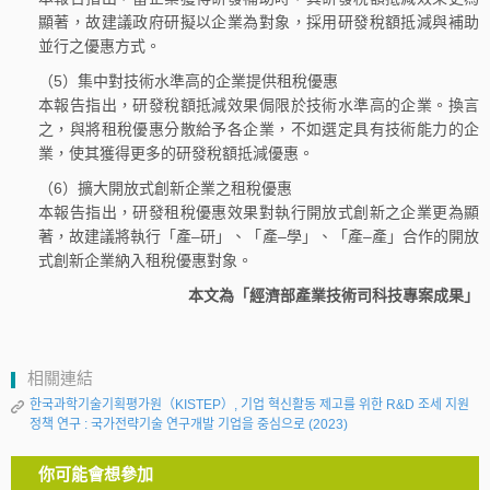
顯著，故建議政府研擬以企業為對象，採用研發稅額抵減與補助
並行之優惠方式。
（5）集中對技術水準高的企業提供租稅優惠
本報告指出，研發稅額抵減效果侷限於技術水準高的企業。換言
之，與將租稅優惠分散給予各企業，不如選定具有技術能力的企
業，使其獲得更多的研發稅額抵減優惠。
（6）擴大開放式創新企業之租稅優惠
本報告指出，研發租稅優惠效果對執行開放式創新之企業更為顯
著，故建議將執行「產–研」、「產–學」、「產–產」合作的開放
式創新企業納入租稅優惠對象。
本文為「經濟部產業技術司科技專案成果」
相關連結
한국과학기술기획평가원（KISTEP）, 기업 혁신활동 제고를 위한 R&D 조세 지원
정책 연구 : 국가전략기술 연구개발 기업을 중심으로 (2023)
你可能會想參加