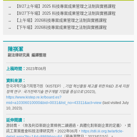
【8/27上午場】2025 科技專案成果管理之法制與實務課程
【8/27下午場】2025 科技專案成果管理之法制與實務課程
【上午場】2026科技專案成果管理之法制與實務課程
【下午場】2026科技專案成果管理之法制與實務課程
陳祺潔
副法律研究員 編譯整理
上稿時間：
2023年08月
資料來源：
한국과학기술기획평가원（KISTEP）,
기업 혁신활동 제고를 위한 R&D 조세 지원
정책 연구 : 국가전략기술 연구개발 기업을 중심으로
(2023),
https://www.kistep.re.kr/board.es?
mid=a10306010000&bid=0031&list_no=43311&act=view
(last visited July
10, 2023).
延伸閱讀：
游詩喬，〈奈及利亞新創企業條例二讀通過，具體化對新創企業的定義〉，資
訊工業策進會科技法律研究所，2022年06月，
https://stli.iii.org.tw/article-
detail.aspx?tp=1&d=8869&no=64
（最後瀏覽日：2023/07/10）。