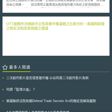
此法案之通過表示強烈抗議，主張該法案違反美國憲法修正條文第一條言論
其它資訊，諸如同性戀、性教育、生育控制等等之提供作出更多的限制。而
的問題是，SIEM工具必須要有能力分析數據並找出關聯性，如此才能偵測
自由之保護。 該法案禁止販賣或出租具強烈暴力色彩之影音遊戲與未
此種滑坡效應，顯然亦是第9巡迴上訴法院所關切的重點之一：如Alex
到駭客入侵的前兆證據和真實的入侵行為，這和彙整數據是不同的兩件事。
滿 18 歲之未成年人，同時要求此類遊戲必須於包裝正面依據規定標誌標示
Kozinski及Sidney Thomas兩位法官，均在聽審程序中特別表達對於此一效
許多企業所面臨的問題不是缺乏數據資料，而是要如何為資訊安全的目的建
明顯之「 18 」字樣，違者將處以 1000 美元以下之罰金。州長史瓦辛格先
應的關注。 無論如何，上訴法院亦將於未來幾個月內對於此案做出判
立關聯規則和應用方式，以有效率的方式找出有用的巨量數據並進行分析，
生指出，這些遊戲多半是為成人所設計，是否讓青少年接觸此類遊戲，應由
決。然而，顯而易見的是，無論上訴法院會如何裁判，本案最終仍須經聯邦
和留下可供進行訴訟使用的證據。
其家長決定之，故此法案並未限制該未成年人之家長購買或租用該類遊戲提
OTT服務所涉網路中立性與著作權議題之比較分析－美國與歐盟
最高法院裁決後方能有最終決定。
供未成年人使用。 美國「影音軟體業者協會」 (Video Software Dealer
之新近法制及對我國之建議
Association) 以及「娛樂軟體協會」 (Entertainment Software Association)
等業者代表計畫以訴訟方式爭議此法之合憲性並予以推翻，而美國聯邦法院
曾對於華盛頓州之類似法案作出不利之判決，使得此法案之未來仍為一個未
知數。值得一提的是，美國其他州亦有類似法案通過，其中包括伊利諾州以
及密西根州，目前「娛樂軟體協會」針對此兩州之法案已於聯邦法院提起訴
訟。
最多人閱讀
二次創作影片是否侵害著作權-以谷阿莫二次創作影片為例
何謂「監理沙盒」？
美國聯邦法院有關Defend Trade Secrets Act的晚近見解與趨勢