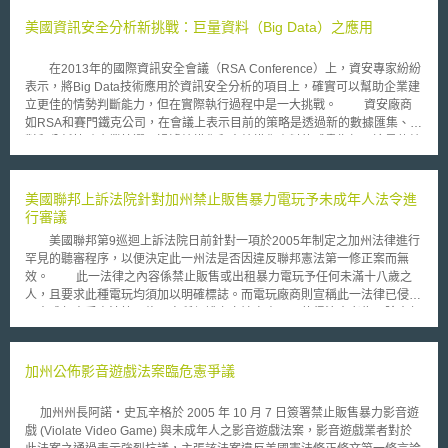
美國資訊安全分析新挑戰：巨量資料（Big Data）之應用
在2013年的國際資訊安全會議（RSA Conference）上，資安專家紛紛
表示，將Big Data技術應用於資訊安全分析的項目上，確實可以幫助企業建
立更佳的情勢判斷能力，但在實際執行過程中是一大挑戰。 資安廠商
如RSA和賽門鐵克公司，在會議上表示目前的策略是透過新的數據匯集、比
對和分析協助企業篩選、過濾結構化和未結構化資料的威脅指標，這是傳統
的特徵偵測（signature-based）安全工具無法做到的。 不像傳統的安
全手段著重於阻斷攻擊，新的技術強調偵測並立即回應違犯行為，也就是提
前遏止任何違犯行為，協助企業作全面性的偵測而不擔心有所遺漏。
美國聯邦上訴法院針對加州禁止販售暴力電玩予未成年人法令進
由於越來越多的美國政府機關和民間企業遭受到針對性和持續性的攻擊，巨
行審議
量資料技術的應用需求激增。企業內部都累積著大量的數據和多元的數據種
美國聯邦第9巡迴上訴法院日前針對一項於2005年制定之加州法律進行
類，而需要動新技術來保護這些數據資料免於惡意人士或對手的竊取或其他
罕見的聽審程序，以便決定此一州法是否因違反聯邦憲法第一修正案而無
侵害行為。企業應該要因應實際面臨的威脅和所獲悉的威脅情報來建立安全
效。 此一法律之內容係禁止販售或出租暴力電玩予任何未滿十八歲之
模型，取代部署特定產品和外圍系統的防禦。 美國無論是政府機關或
人，且要求此種電玩均須加以明確標誌。而電玩廠商則宣稱此一法律已侵犯
民間企業都被捲入了不對稱戰爭-對手是武器精良、準備充分並有嚴密組織
了未成年人受憲法第一修正案所保護之言論自由。而值得注意者為，除去年
的網路敵人。 「駭客只需要攻擊成功一次，但我們必須每次都是成功
下級法院已對此一案件做出電玩廠商勝訴之判決外，其他的州法院也紛紛做
的」賽門鐵克的總裁deSouza表示。「因此與其專注的在阻擋所有威脅，更
出具有類似限制內容之法律為違憲無效之判決。 然而，儘管如此，加
好的辦法是使用巨量資料技術偵測侵入行為並消解之」。而在會議中資安專
州檢察總長Zackery Morazzini依然表示：州政府本即有權協助家長使未成
加州公佈影音遊戲法案臨危憲爭議
家都肯認至少從理論上來說，以巨量資料技術強化資訊安全是很好的想法。
年人遠離暴力電玩的不良影響。且美國聯邦最高法院亦已肯認禁止未成年人
不過另有其他的說法，金融服務企業LSQ的首席安全及法務主管皮爾遜
接觸明顯「性資訊」之法律為合憲。與此相同，暴力電玩可說亦同樣具有
認為，許多人的電腦紀錄檔和所有的電子裝置都早就被侵入滲透了，這才是
加州州長阿諾‧史瓦辛格於 2005 年 10 月 7 日簽署禁止販售暴力影音遊
「猥褻」之特性。 而電玩廠商於訴訟中則表示：倘若此一法律得以合
問題所在。他表示，目前現存的SIEM（安全性資訊及事件管理）工具可以
戲 (Violate Video Game) 與未成年人之影音遊戲法案，影音遊戲業者對於
憲，則勢必會產生滑坡效應，即州政府勢必將會以保護兒童為藉口，而對於
讓企業聚集來自許多個安全設備的巨量登錄數據整合在同一系統內，但真正