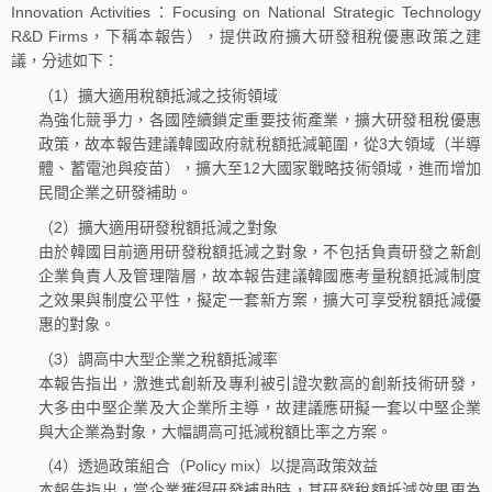
Innovation Activities：Focusing on National Strategic Technology
R&D Firms，下稱本報告），提供政府擴大研發租稅優惠政策之建
議，分述如下：
（1）擴大適用稅額抵減之技術領域
為強化競爭力，各國陸續鎖定重要技術產業，擴大研發租稅優惠
政策，故本報告建議韓國政府就稅額抵減範圍，從3大領域（半導
體、蓄電池與疫苗），擴大至12大國家戰略技術領域，進而增加
民間企業之研發補助。
（2）擴大適用研發稅額抵減之對象
由於韓國目前適用研發稅額抵減之對象，不包括負責研發之新創
企業負責人及管理階層，故本報告建議韓國應考量稅額抵減制度
之效果與制度公平性，擬定一套新方案，擴大可享受稅額抵減優
惠的對象。
（3）調高中大型企業之稅額抵減率
本報告指出，激進式創新及專利被引證次數高的創新技術研發，
大多由中堅企業及大企業所主導，故建議應研擬一套以中堅企業
與大企業為對象，大幅調高可抵減稅額比率之方案。
（4）透過政策組合（Policy mix）以提高政策效益
本報告指出，當企業獲得研發補助時，其研發稅額抵減效果更為