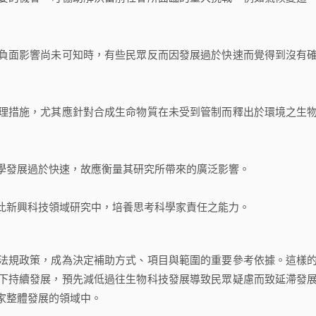
負面影響尚未可知時，有些民眾反而因發展過於快速而覺得到沒有
理措施，尤其應針對合成生命物質在未受到管制而釋出於環境之生
學發展過於快速，故應衡量其研究所帶來的廣泛影響。
此新興科技領域研究中，培養思考科學家責任之能力。
法規政策，成為決定補助方式、項目與範圍的重要參考依據。這樣
下持續發展，預先減低過往生物科技發展導致民眾疑慮而致延滯發
家整體發展的領域中。