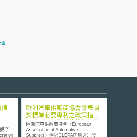
文章
價值
歐洲汽車供應商協會發表關
於標準必要專利之政策指
南，以期有關單位能給予汽
歐洲汽車供應商協會（European
車產業更明確的指示
a收購了
Association of Automotive
ration
Suppliers，俗以CLEPA簡稱之）於