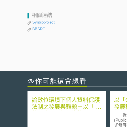
相關連結
Synbioproject
BBSRC
你可能還會想看
論數位環境下個人資料保護
以「
法制之發展與難題－以「 數
發展
位足跡」之評價為核心
近來
(Publi
式發展