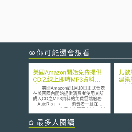
你可能還會想看
美國Amazon開始免費提供
北歐
CD之線上即時MP3資料服
建築
務
所採
美國Amazon於1月10日正式發表
在美國國內開始提供消費者使用其所
購入CD之MP3資料的免費雲端服務
「AutoRip」。 消費者一旦在
Amazon.com的網站上購買音樂CD以
後，音樂CD的MP3資料就會自動加入
雲端音樂服務Amazon Cloud Player上
最多人閱讀
的使用者個人儲存空間。購買手續完
成以後，資料立刻自動加入，無需等