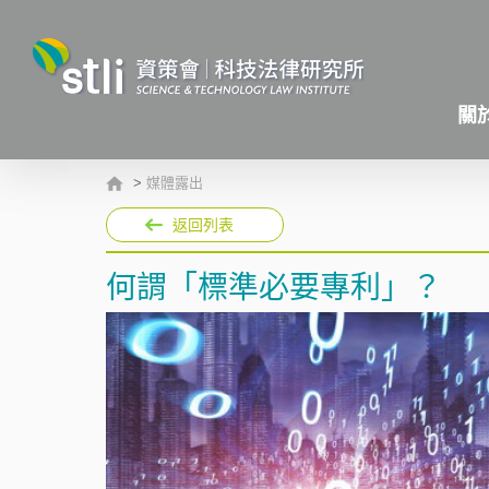
關
>
媒體露出
返回列表
何謂「標準必要專利」？