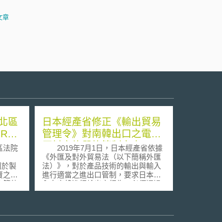
文章
北區
日本經產省修正《輸出貿易
RKS
管理令》對南韓出口之電子
原料實施嚴格管制審查
區法院
2019年7月1日，日本經產省依據
《外匯及對外貿易法（以下簡稱外匯
利於製
法）》，對於產品技術的輸出與輸入
賣之要
進行適當之進出口管制，要求日本國
佈等他
內向南韓進行輸出之行為，必須通過
保護之
嚴格的出口管制審查。日本經產省表
品如已
示，進出口管制制度係建構在國際信
et或其
賴關係的基石之上，近年來有相關產
的軟體
品技術輸出南韓管制不當之案例，已