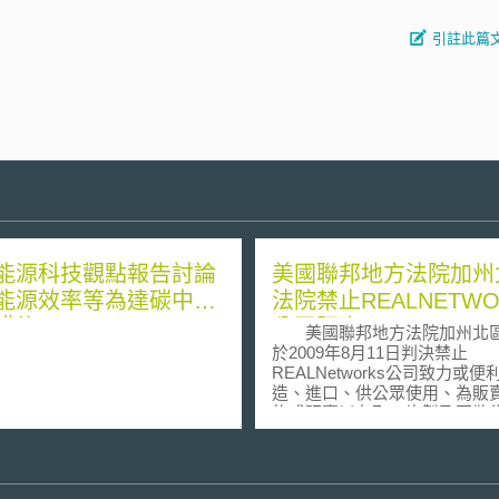
引註此篇
能源科技觀點報告討論
美國聯邦地方法院加州
能源效率等為達碳中和
法院禁止REALNETWO
措施
公司販賣Real DVD
美國聯邦地方法院加州北
於2009年8月11日判決禁止
REALNetworks公司致力或便
造、進口、供公眾使用、為販
約或販賣以存取、複製及再散
法規避CSS之保護或受著作權
DVD內容之軟體產品，這些產
知的RealDVD，或Vegas、Fac
他名稱之產品，或有近似功能