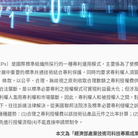
tents，SEPs）是國際標準組織所採行的一種專利運用模式，主要係為了使
發展中重要的標準共通技術結合專利保護，同時均要求專利權人須
scriminatory）條款，以公平、合理、無歧視之原則收取合理數額之專利授權費
合法壟斷，是以標準必要專利之授權模式可實現利益最大化；但涉
利權人濫用專利權和市場壟斷。因此，專利權人和被授權人之間，
下，往往訴諸法律解決。從美國聯邦法院涉及標準必要專利侵權之
種趨勢：(1)合理之專利授權費以該技術佔產品元件之比率計算；(2
先進行授權流程(4)不能直接申請禁制令。
本文為「經濟部產業技術司科技專案成