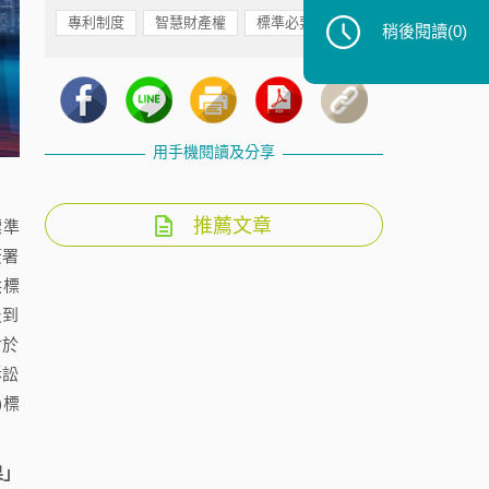
專利制度
智慧財產權
標準必要專利
稍後閱讀
(0)
用手機閱讀及分享
推薦文章
標準
簽署
供標
及到
對於
訴訟
)標
果」