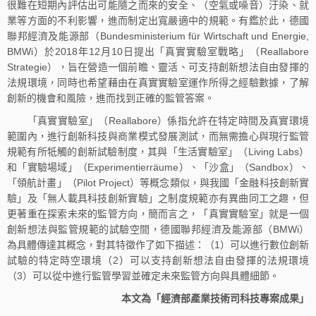
很難在短期內評估出可能隨之而來的安全、（空氣或噪音）汙染、就
業等方面的不利影響，進而制定出寬嚴適中的規範。有鑑於此，德國
聯邦經濟及能源部（Bundesministerium für Wirtschaft und Energie,
BMWi）於2018年12月10日提出「真實實驗室戰略」（Reallabore
Strategie），旨在營造一個前瞻、靈活、可支持創新想法自由發揮的
法規環境，同時也希望藉由在真實實驗室運作所得之經驗數據，了解
創新的機會和風險，進而找到正確的監管答案。
「真實實驗室」（Reallabore）係指允許在特定時間及真實環境
範圍內，進行創新科技與商業模式發展測試，而無需擔心與現行監管
規範有所牴觸的創新試驗制度，其與「生活實驗室」（Living Labs）
和「實驗場域」（Experimentierräume）、「沙盒」（Sandbox）、
「領航計畫」（Pilot Project）等概念類似，與我國「金融科技創新實
驗」及「無人載具科技創新實驗」之制度規範亦有異曲同工之趣，但
更著重在探索未來的監管方向，簡而言之，「真實實驗室」就是一個
創新想法與監管規範的試驗空間，德國聯邦經濟及能源部（BMWi）
為具體傳達其概念，對其特徵作了如下描述：（1）可以進行數位創新
試驗的特定時空環境（2）可以支持創新想法自由發揮的法規環境
（3）可以從中進行監管學習並確定未來監管方向與具體細節。
本文為「經濟部產業技術司科技專案成果」