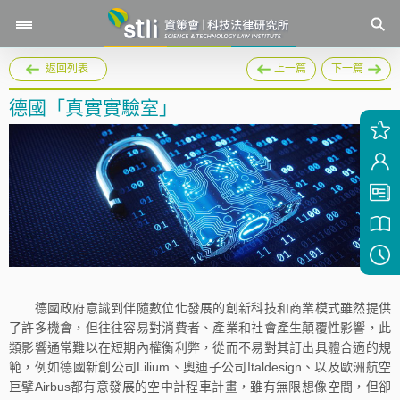
返回列表
上一篇
下一篇
德國「真實實驗室」
德國政府意識到伴隨數位化發展的創新科技和商業模式雖然提供
了許多機會，但往往容易對消費者、產業和社會產生顛覆性影響，此
類影響通常難以在短期內權衡利弊，從而不易對其訂出具體合適的規
範，例如德國新創公司Lilium、奧迪子公司Italdesign、以及歐洲航空
巨擘Airbus都有意發展的空中計程車計畫，雖有無限想像空間，但卻