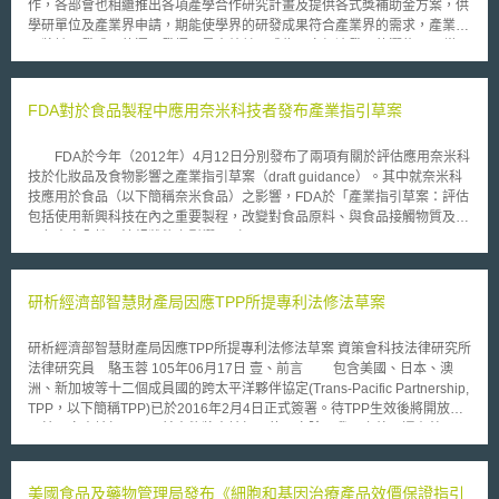
作，各部會也相繼推出各項產學合作研究計畫及提供各式獎補助金方案，供
學研單位及產業界申請，期能使學界的研發成果符合產業界的需求，產業界
再將該研發成果的運用發揮至最大效益，成為國家經濟發展的潛能[1]。當
中，大學的育成、技轉中心扮演著重要角色，其業務包含協助新創事業的成
立以及管理研發成果的授權與移轉。而鄰近於我國的日本，以東京大學為
例，其不僅有校內的產學協創推進本部（The Division of University
FDA對於食品製程中應用奈米科技者發布產業指引草案
Corporate Relations，DUCR）（以下簡稱DUCR）[2]，支持著東京大學
與企業之間的共同研究，也有因應文部科學省（相當於我國教育部）推動國
FDA於今年（2012年）4月12日分別發布了兩項有關於評估應用奈米科
立大學法人化相關政策[3]而設立的株式會社東京大學TLO（Technology
技於化妝品及食物影響之產業指引草案（draft guidance）。其中就奈米科
Licensing Organization）（以下簡稱東大TLO），促進東京大學研發成果
技應用於食品（以下簡稱奈米食品）之影響，FDA於「產業指引草案：評估
的商品化[4]，在這樣校內、外組織長期合作下，東大TLO及DUCR皆對大學
包括使用新興科技在內之重要製程，改變對食品原料、與食品接觸物質及食
的研發成果有著深入的認識，針對每種研發成果安排合適的運用方式，使東
品色素安全性及法規狀態之影響」（Draft Guidance for Industry:
京大學在研發成果商業化上有著亮眼的成績。本文將介紹東大TLO的組織及
Assessing the Effects of Significant Manufacturing Process Changes,
業務範圍，以供我國相關單位參考。 貳、株式會社東京大學 TLO的發展與
Including Emerging Technologies, on the Safety and Regulatory Status of
運作 日本大學所設立的技術移轉中心TLO是根據1998年10月所制定的
Food Ingredients and Food Contact Substances, Including Food
研析經濟部智慧財產局因應TPP所提專利法修法草案
「大學技術移轉促進法」（「大学等における技術に関する研究成果の民間
Ingredients that are Color Additives，以下簡稱新興科技衍生食品產業指引
事業者への移転の促進に関する法律」）所設立的[5]。該法明定TLO為法人
草案）中，對於食品製造商應採取哪些步驟以證明使用奈米科技之食品及食
組織[6]，可為股份有限公司型態，對外公開發行股票，TLO主要工作為：研
研析經濟部智慧財產局因應TPP所提專利法修法草案 資策會科技法律研究所
品包裝之安全性，有較為具體之說明。 於新興科技衍生食品產業指引
發成果之技術評鑑、接受國有研發成果之專屬授權、向經濟產業省的特許廳
法律研究員 駱玉蓉 105年06月17日 壹、前言 包含美國、日本、澳
草案中，明確表示奈米科技為此文件之涵蓋範圍，惟其聲明將奈米科技納入
（相當於我國智慧財產局）提出專利等智慧財產權申請、提供技術資訊予私
洲、新加坡等十二個成員國的跨太平洋夥伴協定(Trans-Pacific Partnership,
文件並不代表FDA認定所有內含奈米物質之產品皆屬有害，僅說明FDA認為
人企業、回饋一定比例之技術移轉效益予原研發單位。此外，推動大學、研
TPP，以下簡稱TPP)已於2016年2月4日正式簽署。待TPP生效後將開放第
依據奈米食品之特性，應進行特別的安全性評估以確保安全。文件中也強
究單位之創新公司（Start-up Company）或衍生公司（Spin-off
二輪國家申請加入，目前表態將申請加入的國家除了我國之外，還有韓國及
調，FDA對於食品製程中應用奈米科技所作之考量，與應用其他科技於食品
Company），促使大學、研究機構設立創業育成中心（Incubator），提供
印尼。 因應我國推動加入TPP，現行的專利法(以下簡稱本法) 、商標法
製程者無異，並認為應用奈米科技所產出之最終產品，在原定用途之使用
新設公司必要資金，擴展研究機構與私人企業間之合作計畫等，皆屬TLO的
及著作權法、藥事法等12項法規因與「TPP智慧財產章」規定仍有落差而須
下，其特性及安全性與傳統製程產出者相同。 針對奈米食品之安全性
重要任務[7]。 一、東京大學百分之百持股的技術控股股份有限公司
修法調整。經濟部智慧財產局(以下簡稱智慧局)於2015年12月29日舉辦
美國食品及藥物管理局發布《細胞和基因治療產品效價保證指引
評估，新興科技產業指引草案中指出，應就該食品所使用物質於奈米尺寸下