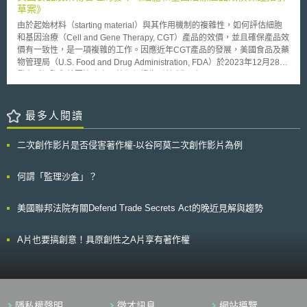
1998年8月3日，東京大學根據「大學技術移轉促進法」的宗旨自發性合
「跨太平洋夥伴協定智慧財產(TPP/IP)章說明會」，並於今(2016)年5月12
草案》
之特性為其判斷基礎，而有可能必須進一步檢驗此等特性之影響，例如該物
資，以2000萬日圓的資本額成立「先端科学技術インキュベーションセン
日公告專利法、商標法及著作權法因應TPP修正草案(送行政院核定版)。
質對於生物可利用率及其於器官間運輸之影響等。此外，文件中亦提及FDA
由於起始材料（starting material）與其作用機制的複雜性，如何評估細胞
ター」（Center for Advanced Science and Technology Incubation，
本文將針對本法修法內容重點說明，並提出修法所涉及的影響，期做為
於過去針對食品添加物、色素及與食物接觸物質之化學及技術數據所作成之
和基因治療（Cell and Gene Therapy, CGT）產品的效價，並且確保產品效
CASTI）[8]，而CASTI就是東京大學的TLO，係屬法人組織，負責東京大學
我國企業後續在專利申請策略的制定與布局方面的參考[1]。 貳、修正要點
產業指引，於此應同樣被遵守，而將奈米食品所涉及與安全性相關之文件提
價有一致性，是一項複雜的工作。因應近年CGT產品的發展，美國食品及藥
技術授權的對外窗口。2004年以前，因為日本國立大學不具法人身份，故
說明及研析 本法修正重點主要有：擴大專利優惠期之適用並配套調整
供給主管機關。而FDA也將持續地向產業提供諮詢服務，以確保產品之安全
物管理局（U.S. Food and Drug Administration, FDA）於2023年12月28日
校內研發人員的研發成果，歸私人而非校方所有，如何運用該研發成果校方
先使用權的期間、導入因專利專責機關審查遲延而申請延長專利權期間的制
性。 由FDA所發布之相關產業指引觀察，縱使FDA仍秉持美國對於奈
發布《細胞和基因治療產品效價保證指引草案》（Potency Assurance for
難以干涉。2004年4月，因應「國立大學法人法」[9]的制定，CASTI保留股
度、以及配合專利連結制度明確起訴依據。以下，重點整理與說明為符合
米科技不具危害性之基本立場，其仍透過強化安全評估之科學工具及方法，
Cellular and Gene Therapy Products Draft Guidance for Industry），旨在
份有限公司的身份，正式編納入東京大學組織中，更名為株式會社東京大學
「TPP智慧財產章」的規定，我國專利法中所修正的部分。 一、擴大專利優
以審慎之態度來取得大眾對於此類產品安全之信任。
提供廠商基於科學與風險評估的效價確保策略。 指引草案重點如下： 1.確
TLO（TODAI TLO. Ltd.）[10]，是東京大學唯一百分之百持股的技術控股股
惠期之適用並配套調整先使用權的期間 依據「TPP智慧財產章」第
立效價測試基準：納入2011年《細胞和基因治療產品的效價測試指引》
最多人閱讀
份有限公司[11]。東大TLO藉由技術移轉扮演著學術界以及產業界間仲介橋
18.38條的規定，修正本法第22條、第122條，將發明專利的優惠期期間由
（Potency Tests for Cellular and Gene Therapy Products Guidance for
樑任務，將大學及研究人員之研發成果進行智慧財產權信託[12]與專利申請
現行的六個月修正為十二個月，同時鬆綁發明專利與設計專利的公開事由。
Industry）中關於效價測試設計的具體建議，包括專一性、準確性和精確性
等事務，將東大本身擁有的技術移轉至民間企業。透過技術移轉開創新產業
現行本法第22條第3項(發明專利)、第122條第3項(設計專利)中所規定
二次創作影片是否侵害著作權-以谷阿莫二次創作影片為例
等要求。 2.建立涵蓋產品生命週期的效價保證策略：強調在整個產品生命週
目標，並將所得之收入再投入研發資金並回饋予大學，使大學之研發成果成
的優惠期為申請日前六個月，並採列舉限制公開方式，包括：因實驗而公開
期中，進行效價測試的重要性，涵蓋製程設計、製程控制、物料控制與批次
為知識循環以及創新原動力[13]。 二、東大TLO的業務範圍 國立大學法
者、因於刊物發表者、因陳列於政府主辦或認可之展覽會者、非出於其本意
檢測等多個環節。 3.導入風險管理評估概念：包括根據CGT產品的作用機
何謂「監理沙盒」？
人化後，教授的研發專利權歸屬校方而非教授本人，東大TLO會先與校方簽
而洩漏者，方可在專利申請時主張優惠期的規定。 此次修法除了將本
制、臨床指示和給藥途徑來訂定目標產品品質（Quality Target Product
約，再代表東京大學與產業界洽談專利授權事宜。東大TLO一方面協助東大
法中發明專利的優惠期延長為十二個月之外，就發明和設計專利亦不再限制
Profile, QTPP），確定與效價相關的關鍵品質因素（Critical Quality
申請校內研發成果的專利權，依校方立場，判斷其是否具申請價值，並引導
申請人公開方式和事由，同時刪除現行本法中，申請人若欲主張優惠期必須
美國聯邦法院有關Defend Trade Secrets Act的晚近見解與趨勢
Attributes, CQA）、以及影響CQA的關鍵性製程因素（Critical Process
研發人員修整其專利申請方向，另一方面主動向企業界推銷校方公佈的專
同時在申請時即提出主張的規定。 另外，當申請人所申請專利技術內
Parameter, CPP）等，並應用到效價保證策略中。 依照這份指引草案，未
利，並將企業提出的需求意見整理供校內人員參考。 詳言之，東京大
容見於向我國或外國提出的他件專利申請案，因他件專利申請案登載於專利
來廠商在產品開發早期階段就需要進行產品性質與作用機制的風險評估，在
學研發產出之專利申請、取得及授權係由校外組織的東大TLO與校內組織
A片也要搞創意！具原創性之A片享有著作權
公開公報或專利公報而導致之公開，由於是因為申請人申請專利依法所導
製造過程中持續進行品質監控，並詳細記錄其效價測試方法。這樣能確保產
DUCR協同運作完成，其處理流程為：（一）東京大學研究人員提出發明揭
致，其性質上屬於申請後之公開，有別於得使用優惠期之公開事由，因此不
品在每個生產階段都符合FDA的安全性和效價標準，從而減少市場准入的障
露給DUCR 作初步審查；（二）初步審查通過後發明揭露由DUCR轉給東
適用此優惠期規定。 不過，若公報公開出於疏失、或他人直接或間接
礙，也增強了公眾對CGT產品安全性和療效的信心，加快創新治療方法的推
大TLO；（三）東大TLO 與研究人員面談研議發明內容之專利性
得知申請人的創作內容後未經同意所提出專利申請案而公開時，依據「TPP
廣，而後續亦值得關注2024年3月27日所徵集的意見。
（Patentability）與市場性（Marketability）；（四）與研究人員面談後，
智慧財產章」第18.38條註31[2]的規定，該公開仍不應作為先前技術，仍有
東大TLO針對發明內容之專利性與市場性自為調查；（五）東大TLO 根據面
優惠期的適用。 此外，配合發明專利優惠期期間的調整，修正本法條
隱私權聲明
徵才訊息
網站導覽