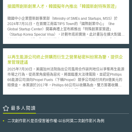
理：數位身分標準將與政府政策與法令連結，未來之相關規範將更加明確、
搶國際創新創業人才，韓國擬年內推出「韓國新創特殊簽證」
一致並可配合政府對於數位管制之整體策略。
韓國中小企業暨新創事業部（Ministry of SMEs and Startups, MSS）於
2024年7月31日，在首爾江南區TIPS Town的「國際創業中心」（the
Global Startup Center）開幕典禮上宣布將推出「特殊創業家簽證」
（Startup Korea Special Visa），計劃年底前實施。此計畫旨在擴大對國際
新創的支持，延攬國際創新創業人才，以加速韓國新創生態系統國際化。
中小企業暨新創事業部部長指出，將與法務部（Ministry of Justice）跨部會
合作推出此一新簽證，讓具有創新和商業潛力的國際新創更容易在韓國落地
發展創立新事業。部長更進一步向國際新創喊話，韓國過去幾年成功孕育出
以再生能源公司終止併購而衍生之營業秘密糾紛案為鑒，提供企
多家重量級獨角獸企業，極具協助新創發展為獨角獸企業之優勢。 推出此
業管理建議
一「特殊創業家簽證」措施，係為因應去年公布之「韓國新創政策」
2025年7月30日，美國加州法院指出公司濫用合作談判地位以爭奪再生能源
（Startup Korea）中提出對於現行創業家簽證（startup visa）進行改進之
市場之行為，從商業角度極為惡劣，將面臨重大法律風險，並認定Phillips
策略。 蓋韓國現行的創業家簽證相較於其他先進國家有較嚴格的條件，通
66能源公司須向Propel Fuels（下稱Propel）競爭公司給付共約8億美元的
常有學歷限制以及各式佐證資料的要求，對不少外國創業家構成申請之阻
賠償金。 本案源於2017年，Phillips 66公司以收購為由，雙方簽署收購意
礙。 而新的「特殊創業家簽證」著眼於外國新創的創新與商業潛力。若外
向書，對Propel公司進行盡職調查。於此期間，Propel公司依保密契約向
國新創被認定具創新性與獲利能力，則不考慮其學歷或是否取得相關智慧財
Phillips 66公司揭露其再生柴油專屬策略與資訊，Phillips 66公司並從
產權等制式標準，將直接發給「特殊創業家簽證」。至於認定外國新創是否
Propel 下載近 3千份包含營業秘密的紀錄。於2018年8月24日，Phillips 66
具備創新性和商業可行性的評估，將由民間甄審委員會而非公共機構負責。
公司突然終止收購並於下一工作日向加州監管機構宣布其將加入加州再生能
最多人閱讀
韓國中小企業暨新創事業部與法務部預計年底前完成細節實施計畫，以順利
源市場，2019年正式銷售高混合可再生柴油。 2022年2月16日，Propel公
啟動「特殊創業家簽證」制度。此一新簽證制度預計將顯著促進韓國新創生
司向加州法院控訴Philips 66公司不當使用Propel公司花費13年研發得出之
態系統發展，使來自世界各地具有創新和商業頭腦的創業家更容易在韓國落
二次創作影片是否侵害著作權-以谷阿莫二次創作影片為例
財務與銷售資料、營運模式及其再生能源業務的預測資料等營業秘密，致
地生根。 後疫情時代，因應產業快速調整，各國政府無不努力擘劃一系列
Propel公司損失2億美元。於2024年10月16日，本案認定Phillips 66公司違
攬才留才策略，以促進國家經濟創新轉型發展。我國政府亦應從國際動向觀