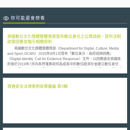
你可能還會想看
英國數位文化媒體暨體育部發布數位身分之公眾諮詢，發布法制
政策回應並揭示相關原則
英國數位文化媒體暨體育部（Department for Digital, Culture, Media
and Sport, DCMS）2020年9月1日發布「數位身分：政府諮詢回應」
（Digital Identity: Call for Evidence Response）文件，以回應過去英國政
府曾於2019年7月向各界蒐集如何為成長中的數位經濟社會建立數位身分系
統之意見。依據諮詢意見之成果，英國政府計畫調修現行法規，使相關身分
識別流程以最大化容許數位身分之使用，並發展有關數位身分之消費者保護
立法；立法中將特別規範個人之權利、如何賠償可能產生的侵害，以及設定
監督者等相關內容。數位身分策略委員會（Digital Identity Strategy
資通安全法律案例宣導彙編 第3輯
Board）並提出六項原則，以加強英國之數位身分布建與政策： 隱私：當個
人資料被使用時，應確保具備相關措施以保障其保密性與隱私； 透明性：
當個人身分資訊於使用數位身分產品而被利用時，必須確保使用者可了解其
個資被誰、因何原因，以及在何時被利用； 包容性：當人們希望或需要數
位身分時即可取得。例如不備有護照或駕照等紙本文件時，對於其取得數位
身分不應產生障礙； 互通性（interoperability）：應設定英國之技術與運作
標準，使國際與國內之使用上可互通； 比例性：使用者需求與其他因素
（如隱私與安全）之考量應可平衡，使數位身分之使用可被信賴； 良好監