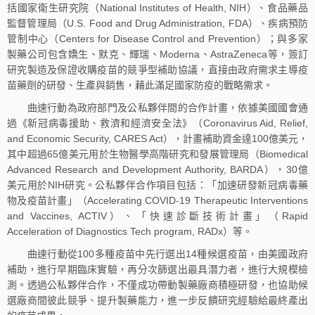
括國家衛生研究院（National Institutes of Health, NIH）、食品藥品
監督管理局（U.S. Food and Drug Administration, FDA）、疾病預防
管制中心（Centers for Disease Control and Prevention）；與多家
製藥公司包含嬌生、默克、輝瑞、Moderna、AstraZeneca等，簽訂
研究製造及保證收購疫苗的競爭型補助協議，直接由政府需求主導疫
苗藥劑的研發、生產與銷售，藉此滿足國家防疫的戰略需求。
曲速行動為政府部門及公私夥伴間的合作計畫，依據美國國會通
過《新冠病毒援助、救濟和經濟安全法》（Coronavirus Aid, Relief,
and Economic Security, CARES Act），計畫補助資金達100億美元，
其中超過65億美元用於生物醫學高階研究和發展管理局（Biomedical
Advanced Research and Development Authority, BARDA），30億
美元用於NIH研究。公私夥伴合作項目包括：「加速研發新冠病毒藥
物及疫苗計畫」（Accelerating COVID-19 Therapeutic Interventions
and Vaccines, ACTIV）、「快速診斷技術計畫」（Rapid
Acceleration of Diagnostics Tech program, RADx）等。
曲速行動從100多種疫苗中先行選出14種候選疫苗，由美國政府
補助，進行早期臨床實驗，再分次篩選出最具潛力者，進行大規模檢
測。透過公私夥伴合作，不僅成功帶動製藥廠商積極研發，也協助候
選廠商間彼此競爭、提升製藥能力，進一步反饋研究經驗給最終產出