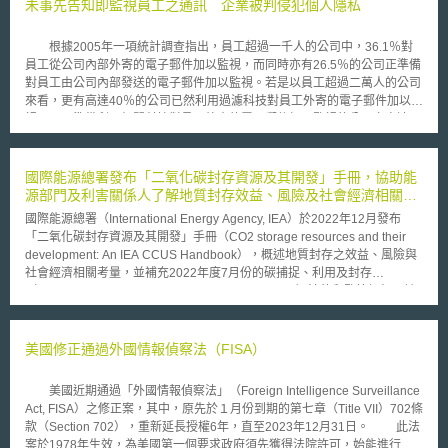
部分與美國憲法、美國著作權法及美國最高法院判例見解相同。 接著，本
未事先告知即監視員工之通訊 企業被判侵犯個人隱私
指引並描述到欲申請之著作，除前開之著作人須為人類外，人類須於該著作
中傳達其原始精神理念（own original mental conception），不得為單純之
根據2005年一項統計調查指出，員工超過一千人的公司中，36.1％對
透過機械運作所產生。惟此並非代表人類完全不得運用AI輔助創作，係取決
員工從公司內部外寄的電子郵件加以監視，而同時亦有26.5％的公司正準備
於人類對該創作之創造性控制程度及該創作實際形成（Actually Formed）
對員工由公司內部發送的電子郵件加以監視。若是以員工超過二萬人的公司
作者之傳統元素含量。 最後，本指引提出申請人於提出具AI產出著作時應提
來看，更有高達40％的公司已然利用過濾科技對員工外寄的電子郵件加以監
交之表格為標準表格（Standard Application），在創作者欄位中具體闡述
視，而正準備利用相關科技對員工外寄的電子郵件加以監視的公司亦高達
人類作為作者之具體貢獻身份，且不能將AI列為作者或共同作者。至於在本
32％。 然而根據歐洲人權法院近日所做出的判決，不論公司是否訂有
指引發布前已提出之申請案，該指引提到申請人可以透過補充說明之方式，
清楚的員工使用政策，一旦公司並未告知員工其在公司內的通訊或電子郵件
通知著作權局其著作中涉及AI產出部分，並就該部分聲明不專用，以符合新
往來可能會受到公司的監視，則該公司將可能違反歐洲人權公約(European
國際能源總署發布「二氧化碳封存資源及其開發」手冊，協助能
指引所要求之「揭露」。 綜觀以言，可以認定本指引之提出可作為著作人
Convention on Human Rights)。 該案例乃是由於一位任職於英國南威
源部門及利害關係人了解地質封存效益、風險及社會經濟相關考
申請註冊時之遵循依據，初步解決過去未有AI著作申請註冊參考依據之弊
爾斯之卡馬森學院(Carmarthenshire College)的員工—Lynette Copland發
量
病，然尚有許多細節待補充，且甚仰賴個案之判斷，惟本文認為未來隨AI科
國際能源總署（International Energy Agency, IEA）於2022年12月發布
現自己的網路使用情形及電話均遭到工作單位之監視，憤而向歐洲法院提出
技之發展及廣泛利用，關「人類智慧」於著作貢獻程度更明確、更為具體之
「二氧化碳封存資源及其開發」手冊（CO2 storage resources and their
告訴。由於卡馬森學院並未提醒員工在工作場合之電子郵件、電話或其他通
判斷標準勢必將應運而生，值得持續關注。
development: An IEA CCUS Handbook），概述地質封存之效益、風險與
訊可能遭到監視，因此Lynette Copland之律師主張當事人在工作場合之電
社會經濟相關考量，並補充2022年度7月份的碳捕捉、利用及封存
話、電子郵件、網路使用等其他通訊都應具有合理的隱私權期待，而受到歐
（Carbon Capture, Utilization and Storage, CCUS）法律和監管框架。該
洲人權公約第8條的保障。歐洲法院判決Lynette Copland可獲得約5910美
手冊架構可分為九個章節，重要章節包含：碳封存資源概述、碳封存開發生
元之損害賠償以及1,1820美元之訴訟費用。
命週期、評估階段開發、風險管理、商業化、以及提供具體建議予決策者或
私營部門。 由於CCUS涉及複雜管理及營運模式，IEA為決策者確立五個總
美國修正通過外國情報偵察法（FISA）
體行動，簡述如下：（1）識別封存資源並提供必要資料：現有的地質資料
是寶貴的起點，政府可以將現有資料數位化並建置資料庫，便於私部門獲取
美國近期通過「外國情報偵察法」（Foreign Intelligence Surveillance
資訊。（2）確保法律與管制框架符合CCUS需求：政府應全面盤點既有法
Act, FISA）之修正案，其中，原先於１月份到期的第七章（Title VII）702條
制體系是否到位，並應解決下列幾個關鍵問題：碳封存特定責任與風險、建
款（Section 702），重新延長授權6年，直至2023年12月31日。 此法
立明確與適當的許可流程、地下孔隙空間的所有權、案場管理要求（如監
案於1978年生效，為美國第一個要求政府須先獲得法院許可，始能進行電