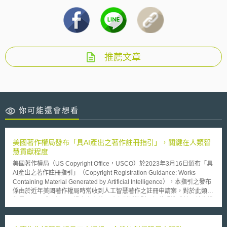
推薦文章
你可能還會想看
美國著作權局發布「具AI產出之著作註冊指引」，關鍵在人類智
慧貢獻程度
美國著作權局（US Copyright Office，USCO）於2023年3月16日頒布「具
AI產出之著作註冊指引」（Copyright Registration Guidance: Works
Containing Material Generated by Artificial Intelligence），本指引之發布
係由於近年美國著作權局時常收到人工智慧著作之註冊申請案，對於此類著
作是否可以成功註冊，過去未有較明確之判斷準則，如此恐造成美國著作權
體制之紊亂，著作權局遂發布本指引，以作為民眾申請註冊之著作包含利用
AI創作內容時之指導依據。 本指引首先認定「著作人」之概念須為人類，此