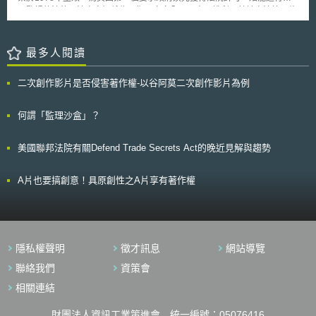
控、關閉等）。（3）制定支持碳封存的政策：如將CCUS納入國家能源及
子監視的法律。法案宗旨係為平衡國家安全以及人民權利，基於憲法第四修
氣候計畫、制定CCUS路線圖以協調發展策略、進行全面資源評估、制定獎
正案對人民的保障，使身處美國領土內的人民免於被恣意監視，國家在通常
勵措施（如獎勵資金、稅收抵免、可交易的憑證、鼓勵降低成本的創新計
情況下，須獲得外國情報偵察法院（Foreign Intelligence Surveillance
畫、風險緩解措施、碳定價等）。（4）支持先驅者並促進投資：產業先驅
Court, FISC）搜索票（warrant）才可對人民進行搜查。 本次法案修正
最多人閱讀
者時常面臨發展尚未成熟的開發環境或法制體系，因此建議政府得給予先驅
通過後，使聯邦調查局能夠持續使用情報數據資料庫，以獲取有關美國人的
者特定的獎勵措施。（5）支持發展CCUS的技術、專業能力：鼓勵石化與
信息，但法案新增要求聯邦調查局在預測性刑事調查中（predicated
天然氣產業朝向CCUS轉型，如提供相關知識並培養相關技術，支持持續就
二次創作影片是否侵害著作權-以谷阿莫二次創作影片為例
criminal investigation）如要索取與國家安全無關的內容，必須事先經FISC
業並避免人才流失等。
法院審查許可（court order）。 因911恐攻事件後出現的反恐需要，
2008年增訂第七章702條款為FISA的正式條款，原本在今年1月到期，法案
何謂「監理沙盒」？
修正通過後，此條款延長授權6年。目的為美國公民提供隱私保護，禁止政
府針對美國公民和位於美國境內的外國人為監視對象；僅處於國外的外國
美國聯邦法院有關Defend Trade Secrets Act的晚近見解與趨勢
人，涉及外國情報資訊才可被列為本條進行監視的目標。允許情報部門，在
三個政府部門（外國情報偵察法院，行政部門和國會）的監督下，收集關於
國際恐怖分子，武器散布者以及其他位於美國境外的重要外國情報。
A片也要搞創意！具原創性之A片享有著作權
此項修正案保留702條款的操作靈活性，並加入了一些增強隱私措施及要
求。惟，受質疑且具爭議的是，702條款條文內容規範，允許美國政府的情
報機構--國家安全局（National Security Agency, NSA）基於該條款，例外
不需法院搜索票，可向Google、Apple、微軟、Facebook或電信業者等美
國企業蒐集、調閱國外非美國人用戶的海外通訊內容（包含電子郵件、電
隱私權聲明
徵才訊息
網站導覽
話、其他私人信息等），當這些被監聽的國外用戶之通訊對象係涉及美國人
時亦同；意即，若美國人曾接觸被鎖定的國外對象，也會被納入調查並取得
聯絡我們
資策會
通訊紀錄等個資，且禁止業者通知受影響的用戶。曾有國會參議員試圖修改
相關連結
此法案，加入隱私保護條款，但最終並未獲多數同意。
財團法人資訊工業策進會 統一編號：05076416