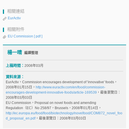
相關連結
EurActiv
相關附件
EU Commission
[ pdf ]
楊一晴
編譯整理
上稿時間：
2008年03月
資料來源：
EurActiv，Commission encourages development of 'innovative' foods，
2008年01月15日，
http://www.euractiv.com/en/food/commission-
encourages-development-innovative-foods/article-169539
，最後瀏覽日：
2008年03月03日
EU Commission，Proposal on novel foods and amending
Regulation（EC）No 258/97，Brussels，2008年01月14日，
http://ec.europa.eu/food/food/biotechnology/novelfood/COM872_novel_foo
d_proposal_en.pdf
，最後瀏覽日：2008年03月03日