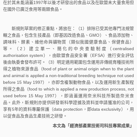
在於其未能涵蓋1997年以後才研發出的食品以及在歐盟未大量食用但
在國外已廣泛食用等兩類食品。
新規則草案的修正重點，將放在：（1）排除已受其他專門法規管
轄之食品，包含生技產品（即基因改造食品、GMO）、食品添加物、
調味料、酵素、維他命與礦物質（類似我國健康食品、保健食品）
等。（2）建立單一、簡化的中央查驗制度（centralised
authorisation system），由歐盟食品安全署（EFSA）進行安全評估
後由執委會發布許可。（3）明定適用範圍包含運用非傳統育種技術所
得之植物來源食品（food of plant or animal origin when to the plant
and animal is applied a non-traditional breeding technique not used
before 15 May 1997），亦即含複製動物食品，以及運用新生產製程
所得之食品（food to which is applied a new production process, not
used before 15 May 1997），即涵蓋運用奈米科技所製造奈米食
品。此外，新規則亦提供研發新科學證據及資料並申請獲准的公司，
享有5年的資料專屬保護（data protection，即data exclusivity），用
以促食品及食品生產技術之研發。
本文為「經濟部產業技術司科技專案成果」