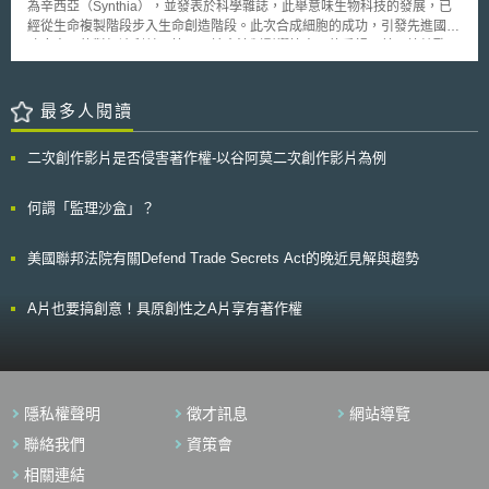
無線電信終端設備、有線電話無線主副機、天線直徑三公尺以下之固定衛星
為辛西亞（Synthia），並發表於科學雜誌，此舉意味生物科技的發展，已
地球電臺、行動衛星地球電臺等八項。依據不同層級，進行進口核准證申請
經從生命複製階段步入生命創造階段。此次合成細胞的成功，引發先進國家
時，應備妥不同文件。惟無論為第一級、第二級電信管制射頻器材，進口我
政府方面的對經濟利益、管理及社會法制影響等方面的重視。美國總統歐巴
國後皆須進行測試、審驗(認證)。具體流程如圖一。[2] 圖一 電信管制射頻
馬便敦促生物倫理委員會對此發展進行密切觀察，評估此研究將之影響、利
器材測試審驗流程 資料來源:詹中耀，〈淺談電信管制射頻器材審驗及後市
益和風險。 英國對於合成生物學發展的規範議題也十分關心，該國2009年
場管理〉，《NCC NEWS》，第19卷第1期，頁2-3（2025）。 通常情況
開啟有關合成生物學的公眾對話（public dialogue），並於今年6月完成並
最多人閱讀
下，預估於我國銷售之電信射頻設備，測試、審驗(認證)程序多於我國進
公布報告。獲得的結論如下： 一、肯定合成生物學所帶來的機會： 英國民
行。此慣例亦常見於各國廠商進出口業務，以確保設備符合進口國或銷售國
眾普遍認為合成生物學的應用將會帶來許多重要的機會，可協助解決當前社
二次創作影片是否侵害著作權-以谷阿莫二次創作影片為例
法規要求。惟於廠商而言，於他國推進繁複測試、審驗(認證)程序，所需耗
會所面臨的重大挑戰，例如氣候變遷、能源安全與重大疾病等。 二、關心
費之倉儲、物流、人力、行政成本高昂。此情況雖有助於電信射頻設備安全
合成生物學發展的不確定性： 由於合成生物學的發展充滿著不確定性，故
與市場管理，惟不利於貿易效率。為調適前揭有礙貿易之困境，眾多國家開
當長期的負面影響尚未可知時，有些民眾反而因發展過於快速而覺得到沒有
何謂「監理沙盒」？
始積極促進電信設備互認協議（Mutual Recognition Agreement）關係之建
確定感。 三、期待國際規範形成： 英國民眾認為希望能有國際性的合成生
構。 二、電信設備互認協議（Mutual Recognition Agreement）運作機制
物學規範與管理措施，尤其應針對合成生命物質在未受到管制而釋出於環境
美國聯邦法院有關Defend Trade Secrets Act的晚近見解與趨勢
1998年亞太經濟合作會議（Asia-Pacific Economic Cooperation, APEC）
之生物安全議題，猶應有國際性的管理規範。 四、衡量科研人員動機： 英
旗下電信及資訊工作小組通過電信設備合格互認協議（The APEC-TEL
國民眾擔心，研究者好奇心的驅使，會使合成生物學發展過於快速，故應衡
Mutual Recognition Arrangement, APEC TEL MRA），並於1999年正式實
量其研究所帶來的廣泛影響。 五、強調科研人員之責任 負責資助的研究委
A片也要搞創意！具原創性之A片享有著作權
施。該協議主要目標在於簡化APEC成員國進行電信設備貿易時的測試和核
員會應有清楚角色，促使科學家在此新興科技領域研究中，培養思考科學家
准流程，降低貿易壁壘及市場進入障礙，範圍囊括所有受電信法規規範的設
責任之能力。 此次對話結果將會納入英國對合成生物學研究補助的法規政
備，包含應用於電信功能的有線與無線設備、地面與衛星設備等。[3] 電信
策，成為決定補助方式、項目與範圍的重要參考依據。這樣的作法是考量
設備互認協議的實施方式，是由各協議簽署國自願約定。由約定國業務主管
到，希望使合成生物學在健全的管理與法規下持續發展，預先減低過往生物
機關，提出電信設備合格測試實驗室或認證機構名單，並經他方約定國認
科技發展導致民眾疑慮而致延滯發展的可能性，也更能將政府科研資助有效
隱私權聲明
徵才訊息
網站導覽
可。經認可後，若電信設備出口至他方約定國前，已在本國受認可實驗室測
地投入有利於國家整體發展的領域中。
試或認證機構認證，出口時，即無需在他方約定國複行測試或認證程序。[4]
聯絡我們
資策會
考量各國測試、認證機構技術與標準之差異，並因應各國貿易政策限制，目
相關連結
前電信設備互認協議下之相互承認模式區分為二類型。其一是測試結果之相