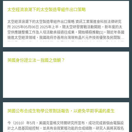
何自臉部辨識科技取得的資訊。 易言之，在公共場所安裝具備臉部辨
識科技的監視器，或暗自使用臉部辨識科技尋找嫌疑犯都構成違法行為。然
太空經濟浪潮下的太空製造零組件出口策略
而，法規的修訂不代表舊金山內所有臉部辨識系統將全面停止。由於舊金山
機場及港口屬美國聯邦政府管轄，不受地方政府法律所規範，仍可使用臉部
太空經濟浪潮下的太空製造零組件出口策略 資訊工業策進會科技法律研究
辨識科技；而民眾及私人企業並非修訂條文的規範對象，亦可繼續採用。
所 2025年05月06日 2025年上半，隨太空研發實戰活動開跑，新年度的太
此次法規的修訂引發高度關注，各界也熱烈討論。反對者表示，法規的
空供應鏈整備工作及人培活動承接過往成果，開始積極推動[1]。隨近年各國
修訂使執法機關打擊犯罪的努力付之一炬，危害民眾安全；贊成者則認為，
搶進太空經濟領域，我國政府亦善用台灣現有晶片元件技術優勢及民間製造
臉部辨識科技過分侵害人民的隱私權和自由權，應對其有所限制。畢竟，臉
業能量，協助我國太空製造業及衛星射頻零組件製造廠商參進國際太空產業
部辨識科技並非萬無一失，尤其當受辨識者為女性或深膚色人種時，準確率
供應鏈，期許創造出口順差並提升台灣的國際經濟地位。惟與其他傳統產業
往往下降許多，而有歧視的疑慮。舊金山首開先例立法，成為全美第一個限
相較，太空產業高速發展之時間尚短，尚未形成完善的國際貿易網絡及相關
制政府使用臉部辨識科技的城市，其他城市或國家未來是否會仿效而相繼立
協定，且所屬市場受各國技術及進出口法制整備情況所限，推動相關產品進
英國身份證立法－我國之借鏡？
法，值得繼續關注。
出口時，仍有眾多議題待處理和釐清。 壹、推動太空射頻零組件出口策略
我國太空製造業者、衛星射頻零組件製造廠商於晶片元件領域具有明顯技術
優勢。近年來，我國業者為搶占國際市場，積極發展與重要衛星營運商、各
國業者間之貿易關係。然目前各國對於射頻器材進口，多設有審驗管控及品
項限制規定，使我國衛星射頻零組件製造廠商於出口、貿易過程中，負擔繁
重程序成本。 前揭情況下，政府若期許協助我國廠商將產品輸出他國，或
協助我國廠商切入各大衛星營運商供應鏈，透過國際協定、約定及類似貿易
機制，降低我國廠商將產品輸出他國之驗測、程序成本，應為第一要務。而
電信設備互認協議（Mutual Recognition Agreement）即為目前國際間，降
英國公布合成生物學公眾對話報告，以避免早期爭議的產生
低射頻器材進出口驗測、程序成本之重要協議之一。 一、一般射頻器材進
口及審驗機制 我國電信管制射頻器材依據對電波秩序之影響程度，區分為
第一級、第二級。第一級包含公眾電信網路設置使用之無線發射或收發設
今（2010）年5月，美國克雷格文特爾研究所宣布，成功完成首個由電腦設
備、供專用電信網路設置使用之無線發射或收發設備等四項，第二級則包含
計之人造基因組控制，並具有自我繁殖功能的合成細胞，研究人員將其取名