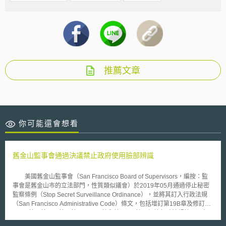
推薦文章
你可能還會想看
舊金山監事會通過決議禁止政府使用臉部辨識
美國舊金山監事會（San Francisco Board of Supervisors，編按：監
事會是舊金山市的立法部門，性質類似議會）於2019年05月通過停止秘密
監察條例（Stop Secret Surveillance Ordinance），並將其訂入行政法規
（San Francisco Administrative Code）條文，包括增訂第19B章及修訂第
2A.20節、第3.27節、第10.170-1節和第21.07節。根據行政法規第19B章，
舊金山政府及執法機構未來將不能使用臉部辨識科技，也不能處理或利用任