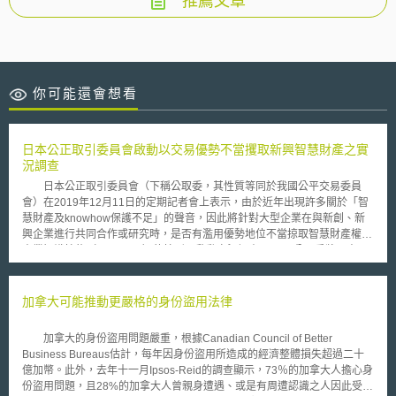
推薦文章
你可能還會想看
日本公正取引委員會啟動以交易優勢不當攫取新興智慧財產之實
況調查
日本公正取引委員會（下稱公取委，其性質等同於我國公平交易委員
會）在2019年12月11日的定期記者會上表示，由於近年出現許多關於「智
慧財產及knowhow保護不足」的聲音，因此將針對大型企業在與新創、新
興企業進行共同合作或研究時，是否有濫用優勢地位不當掠取智慧財產權及
專業知識技能（knowhow）的情形，啟動實況調查。 公取委將以書面
方式，針對日本國內約1萬家創業10年以內的IT製造新創產業與大企業間交
易之實況進行調查。相關報導整理了以下幾種常見的問題交易型態： 獨占
智慧財產：（1）契約約定大型企業無須經新興企業許可，即可逕自申請專
加拿大可能推動更嚴格的身份盜用法律
利；（2）共同研究成果全歸大型企業所有；（3）要求無限制的無償授權。
限制與他人合作：（1）長時間禁止新興企業與其他業界合作；（2）相關專
加拿大的身份盜用問題嚴重，根據Canadian Council of Better
利遭到大企業所限制，導致事業無法拓展。 強勢締約：（1）大型企業對於
Business Bureaus估計，每年因身份盜用所造成的經濟整體損失超過二十
契約的意思決定過於緩慢；（2）直接交付簽訂好的紙本契約，並告知不得
億加幣。此外，去年十一月Ipsos-Reid的調查顯示，73％的加拿大人擔心身
變更契約內容。 公取委表示，因為新興企業具有開放式創新的價值，
份盜用問題，且28%的加拿大人曾親身遭遇、或是有周遭認識之人因此受
在與大型企業進行合作時，對於國家產業發展及競爭力的提升，能發揮很大