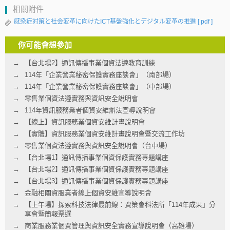
相關附件
感染症対策と社会変革に向けたICT基盤強化とデジタル変革の推進
[ pdf ]
你可能會想參加
【台北場2】通訊傳播事業個資法遵教育訓練
114年「企業營業秘密保護實務座談會」（南部場）
114年「企業營業秘密保護實務座談會」（中部場）
零售業個資法遵實務與資訊安全說明會
114年資訊服務業者個資安維辦法宣導說明會
【線上】資訊服務業個資安維計畫說明會
【實體】資訊服務業個資安維計畫說明會暨交流工作坊
零售業個資法遵實務與資訊安全說明會（台中場）
【台北場1】通訊傳播事業個資保護實務專題講座
【台北場2】通訊傳播事業個資保護實務專題講座
【台北場3】通訊傳播事業個資保護實務專題講座
金融相關資服業者線上個資安維宣導說明會
【上午場】探索科技法律最前線：資策會科法所「114年成果」分
享會暨簡報票選
商業服務業個資管理與資訊安全實務宣導說明會（高雄場）