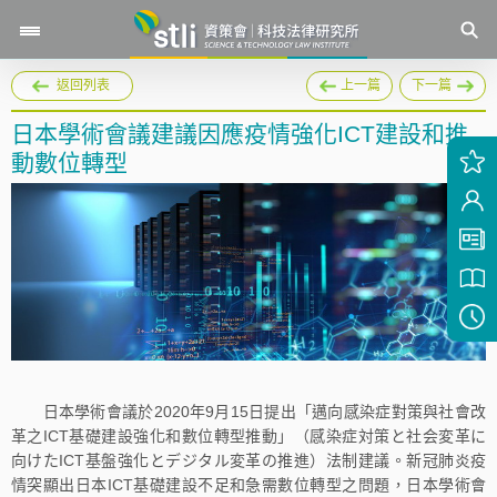
返回列表
上一篇
下一篇
日本學術會議建議因應疫情強化ICT建設和推
動數位轉型
日本學術會議於2020年9月15日提出「邁向感染症對策與社會改
革之ICT基礎建設強化和數位轉型推動」（感染症対策と社会変革に
向けたICT基盤強化とデジタル変革の推進）法制建議。新冠肺炎疫
情突顯出日本ICT基礎建設不足和急需數位轉型之問題，日本學術會