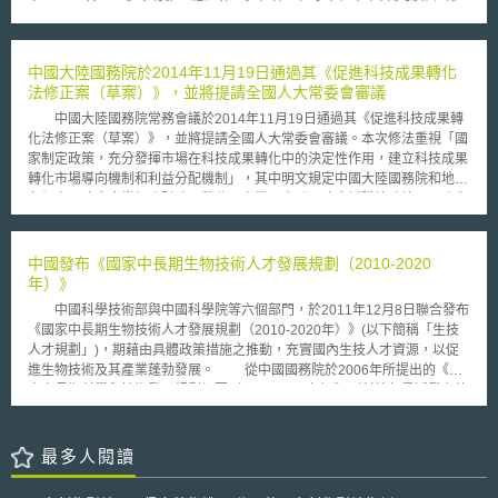
害。 然而，與身份盜用猖獗的現況相較，加拿大個人資料和隱私保護
的貢獻。因此藉由實態調查，確保建構出一個自由、公平的良性競爭環境，
法制一直飽受批評，被認為無法遏止此一問題擴散。加拿大資料安全之基礎
並預計在2020年依據調查結果，擬定相關指引或方針。
規範為「個人資訊保護與電子文件法」（Personal Information Protection
and Electronic Documents Act），但以具有重要嚇阻效果的刑法而言，卻
中國大陸國務院於2014年11月19日通過其《促進科技成果轉化
只處罰濫用他人身份資訊，如身份詐欺、冒用、偽造等行為，但對於初步蒐
法修正案（草案）》，並將提請全國人大常委會審議
集、處理和盜賣身份資訊之行為，卻難以透過現行刑法規範。 身份盜
中國大陸國務院常務會議於2014年11月19日通過其《促進科技成果轉
用可能造成的影響層面相當廣泛，例如個人的財務和信用損失、商業或財金
化法修正案（草案）》，並將提請全國人大常委會審議。本次修法重視「國
產業的損失，甚至是整體納稅人的傷害。 職是之故，加拿大勞工部、
家制定政策，充分發揮市場在科技成果轉化中的決定性作用，建立科技成果
魁北克經濟發展部等政府首長乃宣布，聯邦政府有意推動刑法之修改，使檢
轉化市場導向機制和利益分配機制」，其中明文規定中國大陸國務院和地方
警對於先期身份盜用（或違法資料蒐集）之行為，有更大的調查和追訴空
各級人民政府應當加強財政、稅收、產業、金融、政府採購等政策，以強化
間，並希望此一政策方向能獲得國會的後續支持。
科技成果轉化相關活動，推動科技與經濟結合，加速科學技術進步，實現創
新驅動發展。 按中國大陸《促進科技成果轉化法》係於1996年10月1
日施行，歷經2007年之修訂，共計6章37條。本次通過的修正草案，增加至
中國發布《國家中長期生物技術人才發展規劃（2010-2020
9章58條，其中保留和擴充現行法13條，修改合併20條，刪除4條，新增29
年）》
條。本次修法加大其政府對於科技成果轉化的財政性資金投入，並可引導其
中國科學技術部與中國科學院等六個部門，於2011年12月8日聯合發布
他民間資金投入。此外，本次修法也放寬中國大陸高等院校和重點研究院所
《國家中長期生物技術人才發展規劃（2010-2020年）》(以下簡稱「生技
之科技成果的歸屬，讓其能夠順利地轉化至民間企業。例如：草案第8條規
人才規劃」)，期藉由具體政策措施之推動，充實國內生技人才資源，以促
定利用財政性資金設立的科研機構、高等學校可以採取合作實施、轉讓、許
進生物技術及其產業蓬勃發展。 從中國國務院於2006年所提出的《國
可和投資等方式，向企業和其他組織轉移科技成果，並且國家鼓勵這類機構
家中長期科學和技術發展規劃綱要（2006-2020年）》到科技部最近發布的
優先向中小企業轉移科技成果。 另，草案第10條亦規定科研機構、高
《國家十二五科學和技術發展規劃》，均揭示「生物技術」為中國科技發展
等學校對其依法取得的科技成果，可以自主決定轉讓、許可和投資，通過協
的重點領域。然而，現階段中國生技發展卻面臨了人才瓶頸，包括缺乏高層
定定價、在技術市場掛牌交易等方式確定價格。相關修正大幅放寬成果運用
次創新人才、缺乏優秀創業型人才、人才資源開發投入不足，以及人才發展
最多人閱讀
的彈性，惟科研機構、高等學校仍應依草案第14條規定，向主管部門提交科
體制障礙待破除等問題，本規劃便在這樣的背景下誕生。 針對前述生
技成果轉化情況年度報告；主管部門應當將科技成果轉化情況納入對科研機
技人才缺乏問題，生技人才規劃以「2020年時將中國打造成生物產業大