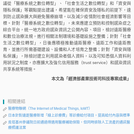
議從「醫療系統之數位轉型」、「社會生活之數位轉型」和「資安與
隱私保護」等觀點提出建議，希望能在確保資安及隱私的前提下，達
到防止感染擴大與避免醫療崩壞，以及減少疫情對社會經濟影響等目
標。針對「醫療系統之數位轉型」，未來應建立預防和控制感染症之
綜合平台，統一地方政府感染資訊之公開內容、項目，檢討遠距醫療
和數位治療法規，進行相關法制環境和基礎設施之整備；針對「社會
生活之數位轉型」，日後應積極推動遠距醫療、遠距工作和遠距教
育，並進行所需基礎建設、設備和人才培育之整備；針對「資安與隱
私保護」，除檢討建立利用感染者個人資料，以及可知悉個人資料利
用狀況之制度，亦應擴大及強化信用服務（trust service）和感染資訊
共享系統等措施。
本文為「經濟部產業技術司科技專案成果」
相關連結
醫療物聯網（The Internet of Medical Things, IoMT）
日本針對遠距醫療新增「線上診療費」等診療給付項目，提高給付內容與標準
肯塔基州參議院日前通過得適用醫療補助保險，但同時排除人工流產的通訊醫
療照護法案