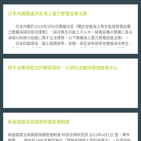
日本內閣閣議決定海上風力發電促進法案
日本內閣於2018年3月9日閣議決定《關於促進海上再生能源發電設備
之整備海域利用法律案》（海洋再生可能エネルギー発電設備の整備に係る
海域の利用の促進に関する法律案，以下簡稱海上風力發電促進法案）。
日本四面環海、國土面積狹窄，長期、安定且有效率地實施海洋再生能
源發電事業十分重要。此外，海上再生能源發電之碳排放量較火力發電為
少，有助於地球暖化對策，推動海上再生能源發電事業亦可幫助發電設備之
設置、維護等相關產業發展，加上現行規範缺乏允許業者長期占用指定區域
等相關規範，不利於推動海洋再生能源發電事業，故日本政府擬透過制定
跨平台應用程式的開發探討－以資料流動因應措施為中心
《海上風力發電促進法案》，促進相關事業發展，以擴大再生能源導入量。
根據法案規定，為推動再生能源發電設備之整備海域（促進區域）之利
用，未來政府將制定基本方針，經產大臣及國土交通大臣、農林水產大臣、
環境大臣等在聽取協議會意見後指定「促進區域」，並訂定公開募集占用指
引。欲從事海上風力發電之業者，應向經產大臣及國土交通大臣提出公募占
用計畫，經產大臣及國土交通大臣根據內容及供應價格等選定最佳計畫。計
畫經認可之業者，可根據占用計畫向國土交通大臣申請最長可達30年之占用
許可。
新版個資法與個資保護管理制度
新版個資法與個資保護管理制度 科技法律研究所 2013年4月1日 壹、事件
摘要 國內於1995年制定施行「電腦處理個人資料保護法」，在資訊科