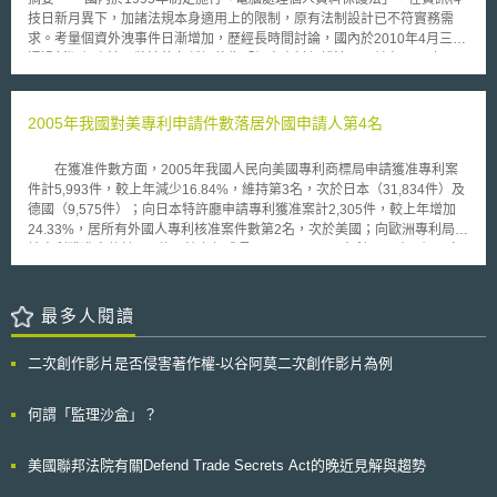
技日新月異下，加諸法規本身適用上的限制，原有法制設計已不符實務需
求。考量個資外洩事件日漸增加，歷經長時間討論，國內於2010年4月三讀
通過新版個資法，將法律名稱調整為「個人資料保護法」，並在2012年10
月1日正式實施新制。新法不僅全面調整法規內容，並大幅加重企業所負義
務與責任，就民事責任而言，單一事件 賠償金額最高達到10億。對國內產
業而言，如何有效因應個資法要求，採取妥適的對應策略降低風險，已成為
2005年我國對美專利申請件數落居外國申請人第4名
企業運營上的關鍵課題。 貳、重點說明 一、新版個資法暨施行細則正式施
行 個人資料保護可說是近期國內最受重視的議題，事實上國內早於
在獲准件數方面，2005年我國人民向美國專利商標局申請獲准專利案
1995年8月即制定施行「電腦處理個人資料保護法」，惟經過十餘年的發
件計5,993件，較上年減少16.84%，維持第3名，次於日本（31,834件）及
展，在電腦與資訊科技日新月異下，包括電子商務等新興商務模式，均廣泛
德國（9,575件）；向日本特許廳申請專利獲准案計2,305件，較上年增加
蒐集個人資料，個人隱私的妥善保護，日益重要。然而，原有的「電腦處理
24.33%，居所有外國人專利核准案件數第2名，次於美國；向歐洲專利局申
個人資料保護法」，於適用主體方面，存在著行業別的限制，僅有「徵信
請專利獲准案件計133件，較上年成長17.70%。 專利可反映一個國家
業、醫院、學校、電信業、金融業、證券業、保險業及大眾傳播業」等八種
或區域的創新活動，同時可展現該國或區域發揮知識力量，並將其轉換為有
特定事業，以及經由法務部會同中央目的事業主管機關共同指定的行業，方
潛力的經濟產出的能力。專利獲准的條件是必須具新穎性、進步性及產業利
受到規範；此外，該法所保護的客體，亦限於經由「電腦或自動化設備」處
用性，因此，專利的數量及其相關指標可說是衡量研究及發展（R&D）投入
最多人閱讀
理的個人資料，才受到保護，不包括非經電腦處理的個人資料，對於保護個
所獲產值的最佳工具。 根據智慧財產局最近發布之「2005年我國與美
人資料隱私權益規範，明顯不足。 個資外洩事件層出不窮下，2007年
日歐專利申請暨核准概況分析」， 2005年我國向美國專利商標局、日本特
行政院消費者保護委員會提出的十大消費新聞中，「電子商務、電視購物個
二次創作影片是否侵害著作權-以谷阿莫二次創作影片為例
許廳及歐洲專利局之申請與核准專利件數較往年雖有成長，但我國向美國申
資外洩事件」即高居首位，促使法務部與經濟部透過「共同指定」方式，使
請專利件數已由2004年的居所有外國申請人之第3名下降為第4名，被南韓
無店面零售業（包括網路購物、型錄購物、電視購物等三種交易態樣）自
所超越，南韓的大幅成長值得關注。 美國依然是我國人民提出專利申
何謂「監理沙盒」？
2010年7月1日起適用「電腦處理個人資料保護法」。 為使個人資料保
請的主要國家，2005年我國人民向美國專利商標局申請專利案計16,617
護法制規範內容，得以因應急速變遷的社會環境，行政院甚早即已提出「電
件，較上年增加10.36﹪，居所有外國人新申請案第4名。而南韓向美國專利
腦處理個人資料保護法修正草案」，並將名稱修正為「個人資料保護法」，
美國聯邦法院有關Defend Trade Secrets Act的晚近見解與趨勢
商標局提出專利申請案自2003年之10,411件，成長至2004年之13,646件，
歷經立法院會多次討論，終於在2010年4月三讀通過，法律名稱調整為「個
2005年更以17,217件超越我國，攀至第3名。在日本方面，我國人民向日本