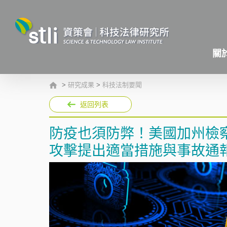
關
>
研究成果
>
科技法制要聞
返回列表
防疫也須防弊！美國加州檢
攻擊提出適當措施與事故通