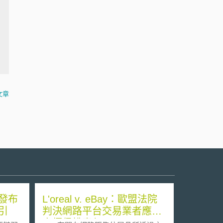
文章
發布
L'oreal v. eBay：歐盟法院
引
判決網路平台交易業者應負