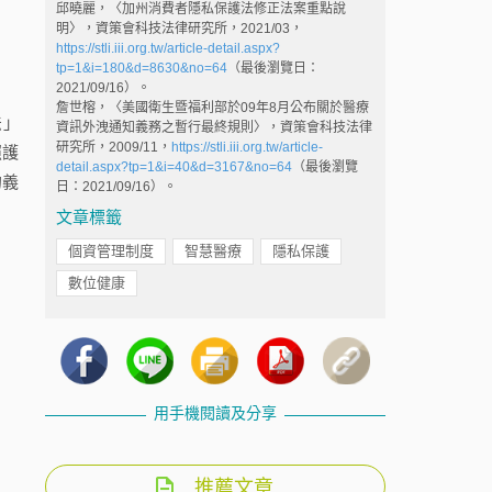
邱曉麗，〈加州消費者隱私保護法修正法案重點說
明〉，資策會科技法律研究所，2021/03，
https://stli.iii.org.tw/article-detail.aspx?
tp=1&i=180&d=8630&no=64
（最後瀏覽日：
2021/09/16）。
詹世榕，〈美國衛生暨福利部於09年8月公布關於醫療
法」
資訊外洩通知義務之暫行最終規則〉，資策會科技法律
研究所，2009/11，
https://stli.iii.org.tw/article-
照護
detail.aspx?tp=1&i=40&d=3167&no=64
（最後瀏覽
的義
日：2021/09/16）。
文章標籤
個資管理制度
智慧醫療
隱私保護
數位健康
用手機閱讀及分享
推薦文章