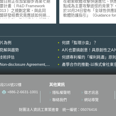
日前正在加緊腳步為第七期
在勒索軟體攻擊快速進化、供
計畫（ R&D Framework
點成為主要攻擊途徑的背景下
-2013 ）之規劃定案，與此同
於10月24日發布「全球性供應
盟研發經費究竟應該如何挹注
軟體防護指引」（Guidance for
討論焦點。歐洲議會產業研究
Organisations to Build Supply 
會（ Industry, Research
Resilience Against Ransomw
nergy (ITRE) Committee ）最近
該指引係由英國與新加坡共同
七期研發綱要計畫的預算，預
「反勒索軟體倡議」（Counter
雖然從原本規劃的 72 億歐元
Ransomware Initiative, CR
影片為例
何謂「監理沙盒」？
 54.5 億歐元左右，但相較於第
推動，旨在協助各國企業降低
發綱要計畫，該經費仍成長許
體事件的發生率與衝擊。該指
的晚近見解與趨勢
A片也要搞創意！具原創性之A
CRI 67個成員國與國際組織的
進行技術評估
，以下的科技研究領域將無法
何謂專利權的「權利耗盡」原則
標誌國際社群在供應鏈資安治
盟補助：複製人、人類基因體
最新進展。 英國內政部（UK Home
losure Agreement,
產學合作的推動-以株式會社東京
改變（ heritable
Office）指出，勒索軟體已成
cations of the human genome
鍵基礎設施與企業最主要的威
取得幹細胞進行研究而複製人
一。根據IBM發布之2025年資
。與此同時， ITRE 也重申，
報告（Cost of a Data Breach R
其他資訊
段216號22樓
費可以用於補助人類幹細胞的
2025）估計，單一勒索攻擊的
只要幹細胞的來源不是經由複
均成本高達444萬美元。隨著
+886-2-6631-1001
隱私權聲明
徵才訊息
胚胎兒取得，但研究者必須切
法演進，勒索攻擊已由單點入
會員國之相關科技政策及法令
為透過供應鏈滲透，攻擊者常
聯絡我們
網站導覽
研究之進行並應依法予以嚴格
方服務供應商為跳板，一旦供
提
入侵，即可能向上或向下影響
財團法人資訊工業策進會 統一編號：05076416
議會討論，預計在六月底前歐
業鏈。英國2024年醫療檢驗服