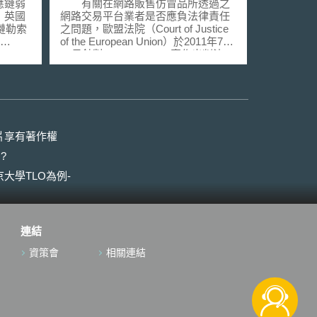
商標侵權責任
應鏈弱
有關在網路販售仿冒品所透過之
，英國
網路交易平台業者是否應負法律責任
鏈勒索
之問題，歐盟法院（Court of Justice
of the European Union）於2011年7月
Chain
12日針對L’oreal v. eBay案作出判決，
are），
認為如eBay之網路交易平台業者應為
領導的
平台使用者之商標侵權行為負責。
國際知名化妝品品牌L’oreal 於
I）框架下
2007年對eBay提出多項商標侵權之控
勒索軟
訴，L’oreal認為eBay沒有適當的管控
引獲得
阻止其交易平台使用者之商標侵權行
片享有著作權
支持，
為，其包括在交易平台上販售仿冒品
?
理上的
及非賣品，進行平行輸入販售非給歐
盟市場流通之商品給位在歐盟會員國
大學TLO為例-
全球關
之人，以及購買網路關鍵字廣告協助
脅之
交易平台使用者找到仿冒L’oreal品牌
料外洩
之商品，但eBay認為其適用歐盟電子
eport
商務指令（EU E-Commerce
連結
全球平
Directive）下之有關網路服務業者之
攻擊手
免責條款。 歐盟法院之判決認
資策會
相關連結
侵擴大
為，網路交易平台業者若有扮演主動
以第三
的角色，對仿冒商品之販售資料有掌
應商遭
控或知曉，則歐盟電子商務指令之免
整體產
責條款應不適用，另外，若網路平台
務供應
交易業者雖然沒有扮演主動的角色，