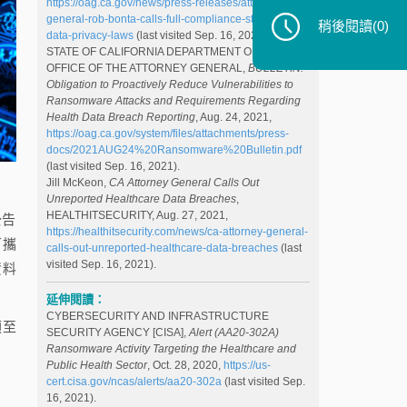
https://oag.ca.gov/news/press-releases/attorney-
general-rob-bonta-calls-full-compliance-state-health-
稍後閱讀
(0)
data-privacy-laws
(last visited Sep. 16, 2021).
STATE OF CALIFORNIA DEPARTMENT OF JUSTICE
OFFICE OF THE ATTORNEY GENERAL,
BULLETIN:
Obligation to Proactively Reduce Vulnerabilities to
Ransomware Attacks and Requirements Regarding
Health Data Breach Reporting
, Aug. 24, 2021,
https://oag.ca.gov/system/files/attachments/press-
docs/2021AUG24%20Ransomware%20Bulletin.pdf
(last visited Sep. 16, 2021).
Jill McKeon,
CA Attorney General Calls Out
Unreported Healthcare Data Breaches
,
HEALTHITSECURITY, Aug. 27, 2021,
公告
https://healthitsecurity.com/news/ca-attorney-general-
可攜
calls-out-unreported-healthcare-data-breaches
(last
visited Sep. 16, 2021).
資料
延伸閱讀：
CYBERSECURITY AND INFRASTRUCTURE
須至
SECURITY AGENCY [CISA],
Alert (AA20-302A)
Ransomware Activity Targeting the Healthcare and
Public Health Sector
, Oct. 28, 2020,
https://us-
cert.cisa.gov/ncas/alerts/aa20-302a
(last visited Sep.
16, 2021).