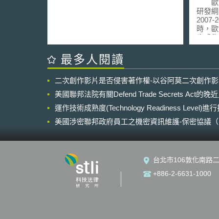
應建議
歐盟
研發綱要
2007
時，歐
也成為
暨能源委員
and E
最多人閱讀
通過第
算額度
二次創作影片是否侵害著作權-以谷阿莫二次創作
減至約
七期研
美國聯邦法院有關Defend Trade Secrets Act
多。 此外 ITRE 也決定，基於倫
運作技術成熟度(Technology Readiness Level)
理考量
獲得歐
美國涉密聯邦政府員工之機密資訊維護-保密協議（Non-disc
的遺傳性
NDA）之使用
modifi
）、為
類胚胎
台北市106敦化南路二
歐盟經
研究，
+886-2-6631-1000
製人類
實遵守
規定，
審核。 ITRE 前述決定目前已
交歐洲