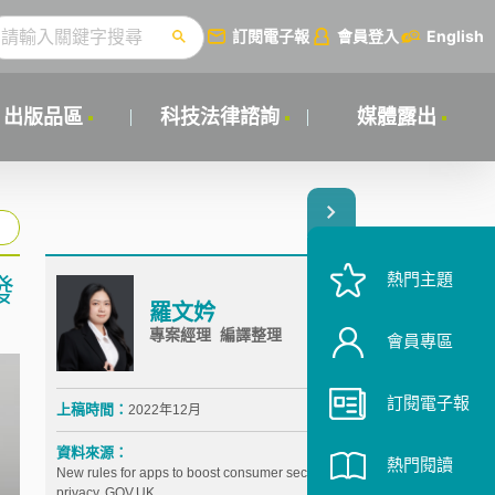
訂閱電子報
會員登入
English
出版品區
科技法律諮詢
媒體露出
熱門主題
發
羅文妗
專案經理 編譯整理
會員專區
訂閱電子報
上稿時間：
2022年12月
資料來源：
熱門閱讀
New rules for apps to boost consumer security and
privacy, GOV.UK,