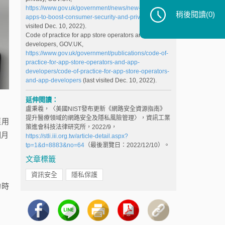
https://www.gov.uk/government/news/new-rules-for-
稍後閱讀
(0)
apps-to-boost-consumer-security-and-privacy
(last
visited Dec. 10, 2022).
Code of practice for app store operators and app
developers, GOV.UK,
https://www.gov.uk/government/publications/code-of-
practice-for-app-store-operators-and-app-
developers/code-of-practice-for-app-store-operators-
and-app-developers
(last visited Dec. 10, 2022).
延伸閱讀：
盧秉羲，〈美國NIST發布更新《網路安全資源指南》
提升醫療領域的網路安全及隱私風險管理〉，資訊工業
應用
策進會科技法律研究所，2022/9，
個月
https://stli.iii.org.tw/article-detail.aspx?
tp=1&d=8883&no=64
（最後瀏覽日：2022/12/10）。
文章標籤
資訊安全
隱私保護
的時
。