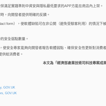
確保滿足實踐準則中資安與隱私最低要求的APP方能在商店內上架。
架時，向開發者提供明確的反饋。
act form），使軟體缺陷可在非公開（避免受駭客利用）的情況下
中的安全弱點數量。
，使安全專家能夠向開發者報告軟體弱點、確保安全性更新對消費
提供給消費者。
本文為「經濟部產業技術司科技專案成
acy, GOV.UK
pers, GOV.UK