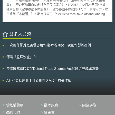
日本經濟產業省與國土交通省共同組成的「空中移動革命之官民協議
於個人明示同意。 英國2018年新通過之資料保護法（Data Protection
Modernization Act of 2003，MMA），要求專利藥廠若與學名藥廠做成任何
會」（空の移動革命に向けた官民協議会），於2018年12月20日第4次會
Act 2018）亦配合GDPR第22條規定，制定相應國內規範，改變1998年資
專利訴訟和解協議或相關協議時，應於協議生效10日內向FTC通報，以供
議中公布《空中移動革命藍圖》（空の移動革命に向けたロードマップ，以
料保護法原則上容許資料自動化決策而僅於重大影響時通知當事人之規定。
FTC決定是否展開反競爭調查。FTC對於此類協議之審查上，終於今年3月
下簡稱「本藍圖」），期待飛天車（electric vertical take-off and landing,
根據指導文件，企業、組織為因應GDPR而需特別留意或做出改變的事
有所進展，宣布必治妥（Bristol-Myers Squibb，BMS）應就其與Apotex公
eVTOL）的實現可在都市交通阻塞時或欲前往離島、山間地區等情形下，提
項有： 記錄資料處理活動，以幫助確認資料處理是否符合GDPR第22（1）
司間所達成專利訴訟和解協議繳交210萬美元。
供新移動方式，也可運用於災害時的急救搬運及迅速運送物資等。 本
條單純自動化決策之定義。 倘資料處理涉及資料剖析或重大自動化決策，
藍圖之「飛天車」係電動垂直起降型的自動駕駛航空機，外型近似直升機，
應進行資料保護影響評估（Data Protection Impact Assessment, DPIA），
並規劃三條發展路線：實際應用目標、制度及標準之整備、機體及技術之研
最多人閱讀
判斷是否有GDPR第22條之適用，並及早了解相關風險以便因應處理。 提
發。從實際應用目標出發，本藍圖規劃自2019年開始進行飛行測試和實證
供給資料當事人的隱私權資訊（privacy information），必須包含自動化決
實驗，以2023年投入運用為目標。首先從運送「物品」開始進展到「部分
策之資訊。 應確保組織有相關程序能接受資料當事人的申訴或異議，並有
二次創作影片是否侵害著作權-以谷阿莫二次創作影片為例
地區的乘客」，2030年代將再進一步擴大實用到「都市中的乘客」。也可
獨立審查機制。 指導文件並解釋所謂「單純自動化決策」、「資料剖
應用於災害應變、急救、娛樂等方面。 為了實現上述目標，即需整備
析」、「有法律效果或相類重大影響」之意義，另就可進行單純自動化決策
機體安全性、技能證明等及未來投入商業應用時所需之各項標準及制度。當
何謂「監理沙盒」？
的三種例外情況簡單舉例。此外，縱使符合例外情況得進行單純自動化決
然機體及技術之研發也相當重要，透過試作機研發確保並證明機體安全性及
策，資料控制者（data controller）仍必須提供重要資訊（meaningful
可靠性、自動飛行之機上及地面管理系統、確保達到商業化程度的飛航距離
information）給資料當事人，包括使用個人資料與自動化決策邏輯上的關聯
美國聯邦法院有關Defend Trade Secrets Act的晚近見解與趨勢
及靜肅性之技術。並設定於投入應用後的2025年開始，重新檢討制度及提
性、對資料當事人可能產生的結果。指導文件亦針對如何向資料當事人解釋
升技術。
自動化決策處理及提供資訊較佳的方式舉例說明。
A片也要搞創意！具原創性之A片享有著作權
隱私權聲明
徵才訊息
網站導覽
聯絡我們
資策會