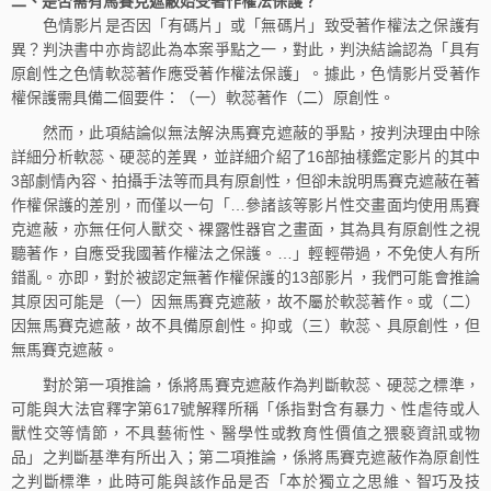
二、是否需有馬賽克遮蔽始受著作權法保護？
色情影片是否因「有碼片」或「無碼片」致受著作權法之保護有
異？判決書中亦肯認此為本案爭點之一，對此，判決結論認為「具有
原創性之色情軟蕊著作應受著作權法保護」。據此，色情影片受著作
權保護需具備二個要件：（一）軟蕊著作（二）原創性。
然而，此項結論似無法解決馬賽克遮蔽的爭點，按判決理由中除
詳細分析軟蕊、硬蕊的差異，並詳細介紹了16部抽樣鑑定影片的其中
3部劇情內容、拍攝手法等而具有原創性，但卻未說明馬賽克遮蔽在著
作權保護的差別，而僅以一句「…參諸該等影片性交畫面均使用馬賽
克遮蔽，亦無任何人獸交、裸露性器官之畫面，其為具有原創性之視
聽著作，自應受我國著作權法之保護。…」輕輕帶過，不免使人有所
錯亂。亦即，對於被認定無著作權保護的13部影片，我們可能會推論
其原因可能是（一）因無馬賽克遮蔽，故不屬於軟蕊著作。或（二）
因無馬賽克遮蔽，故不具備原創性。抑或（三）軟蕊、具原創性，但
無馬賽克遮蔽。
對於第一項推論，係將馬賽克遮蔽作為判斷軟蕊、硬蕊之標準，
可能與大法官釋字第617號解釋所稱「係指對含有暴力、性虐待或人
獸性交等情節，不具藝術性、醫學性或教育性價值之猥褻資訊或物
品」之判斷基準有所出入；第二項推論，係將馬賽克遮蔽作為原創性
之判斷標準，此時可能與該作品是否「本於獨立之思維、智巧及技