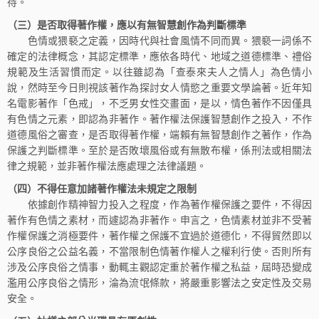
待。
（三）是否取得著作權，應以有無智慧創作為判斷標準
色情或猥褻之定義，因時代與社會風情不同而異。猥褻一詞係不
確定的法律概念，其認定標準，應依各時代、地域之道德標準、禮俗
規範及生活習慣而定。以往雖認為「查泰來夫人之情人」為色情小
說，然時至今日則視該著作為探討女人情慾之重要文學論著。近年知
名電影著作「色戒」，不乏男女性交畫面，是以，情色著作不因僅具
有色情之元素，即認為非著作。著作權法保護智慧創作之投入，不作
道德風俗之審查，是否取得著作權，端賴有無智慧創作之著作，作為
保護之判斷標準。至於是否敗壞風俗或有無散布權，係刑法或相關法
律之規範，並非著作權法應處理之法律議題。
（四）不得任意加諸著作權法未規定之限制
依據創作精神智力投入之程度，作為著作權保護之要件，不得因
著作有色情之素材，而遽認為非著作。申言之，色情素材並非不受著
作權保護之消極要件，著作權之保護不宜過於道德化，不得貿然即以
公序良俗之公益名義，不當限制色情著作權人之權利行使。否則所有
涉及公序良俗之情事，動輒主觀認定重於著作權之私益，屆時恐變成
濫用公序良俗之情形，淪為流氓條款，將嚴重影響法之安定性及交易
安全。