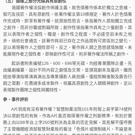
（五）抽樣之部分光碟具有原創性
我國著作權法採創作保護主義，故色情著作係本於獨立之思維、
智巧及技匠，具有原創性，依著作權法第10條規定，著作人於色情著
作完成時，即享有著作權。就原始性而言，係指著作人原始獨立完成
之創作，而非抄襲或剽竊所致；創作性係指著作具有之少量創意，其
足以表現作者之個性。職是，創作性之程度，不必達空前未有之地
步，倘依社會通念，該著作與前已存在之作品間有可資區別之變化，
足以表現著作人之個性即可。反之，著作與人類之思想感情無關，未
能展現作者之個性者，即無創作性可言，則非著作權法所稱之創作。
起訴書附表編號126、600、696等光碟，均經專業團隊企畫，先
由編劇編纂、設計不同內容之劇情及文案，並撰寫劇本及臺詞，繼而
經由導演指導演員演出及專業攝影人員拍攝，復經剪輯後製及廣告行
銷之策劃，花費諸多成本製作，核屬具原創性之人類精神創作，足以
表現製作團隊之個性與獨特性。
參、事件
評析
A片到底有沒有著作權？智慧財產法院101年刑智上易字第74號判
決以原創性的有無，作為A片能否取得著作權之判斷標準，有別於實
務上向以88年台上字250號判決為圭臬的否定見解，其見解不僅呼應
了主管機關經濟部智慧財產局的看法「色情片或限制級片，不論是本