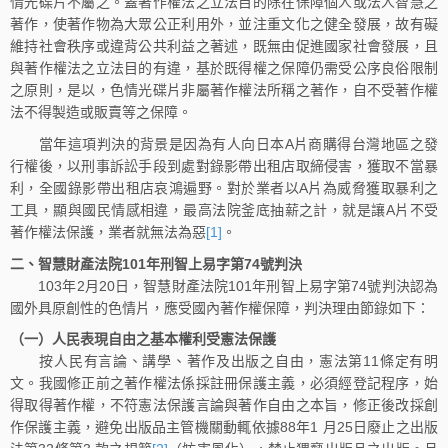
情光碟片不屬之。蓋著作權法之立法目的除在保障個人或法人智慧之
著作，使著作物為大眾公正利用外，並注重文化之健全發展，故有礙
維持社會秩序或違背公共利益之著述，既無由促進國家社會發展，且
與著作權法之立法目的有違，基於既得權之保障仍需受公序良俗限制
之原則，是以，色情光碟片非屬著作權法所稱之著作，自不受著作權
法不得製造或販賣等之保障。
當年這項判決的背景是因為有人向日本A片商購得台灣地區之發
行權後，以刑事訴訟手段到處對錄影帶出租店取締侵害，獲取不當暴
利，全國錄影帶出租店哀鴻遍野。對於業者以A片為威脅獲取暴利之
工具，顯與國民情感相違，最高法院釜底抽薪之計，就是讓A片不受
著作權法保護，業者就無法為惡
[1]
。
二、
智慧財產法院
101
年刑智上易字第
74
號判決
103年2月20日，智慧財產法院101年刑智上易字第74號判決認為
國外具原創性的色情片，應受國內著作權保障，判決理由節錄如下：
（一）人民表現自由之基本權利受憲法保護
按人民有言論、講學、著作及出版之自由，憲法第11條定有明
文。我國修正前之著作權法係採註冊保護主義，必須經登記程序，始
得取得著作權，不符憲法保護言論與著作自由之本旨，修正後改採創
作保護主義，避免出版品主管機關動輒依據88年1 月25日廢止之出版