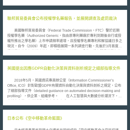
聯邦貿易委員會公布授權學名藥報告，並展開調查及處罰裁決
美國聯邦貿易委員會（Federal Trade Commission，FTC）鑒於近期
授權學名藥（Authorized Generic，指由原專利藥廠於專利到期後自行或授
權所推出之學名藥）上市申請頻率遽增，且授權學名藥專利和解協議日多之
現況，自今（2009）年起，即積極展開一系列調查行動，先後於3月首度對
授權學名藥和解協議案件祭出處罰裁決，並於6月公佈一份有關授權學名藥
報告（Authorized Generic: An Interim Report）。 在美國授權學名藥
法規（即Hatch-Waxman Act）架構下，首次提出簡易新藥審查申請取得學
名藥上市許可之第一申請者（first-filer），得享有180日之市場專屬保護期
英國提出因應GDPR自動化決策與資料剖析規定之細部指導文件
間，除授權學名藥外，保護期間內其他藥廠一概不得推出相仿學名藥。
美國學名藥市場專屬保護期間之設計，原是希望藉此加速學名藥研發與
2018年5月，英國資訊專員辦公室（Information Commissioner’s
上市，達到降低藥品取得價格之效，但根據FTC調查顯示，由於授權學名藥
Office, ICO）針對歐盟GDPR有關資料自動化決策與資料剖析之規定，公布
在市場專屬保護期間內依法得進入市場，於受到授權學名藥介入競爭之壓力
了細部指導文件（detailed guidance on automated decision-making and
下，第一申請者學名藥零售價格會比原先下降4.2%，經銷價格會下降
profiling），供企業、組織參考。 在人工智慧與大數據分析潮流下，越
6.5%，並減少該第一申請者藥廠47-51%的收入。在此背景下，越來越多第
來越多企業、組織透過完全自動化方式，廣泛蒐集個人資料並進行剖析，預
一申請者藥廠傾向採擬與原專利品牌藥廠達成延遲學名藥上市協議之策略，
測個人偏好或做出決策，使個人難以察覺或期待。為確保個人權利和自由，
藉此互為其利。根據FTC統計，2004-2008年間約有25%的專利和解案件涉
GDPR第22條規定資料當事人應有權免受會產生法律或相類重大效果的單純
及授權學名藥條款，76%的對造為第一申請者學名藥藥廠，其中有25%的和
自動化處理決策（a decision based solely on automated processing）之
日本公布《空中移動革命藍圖》
解，是由授權學名藥藥廠與第一申請者藥廠就於一定期間（平均約為34.7
影響，包括對個人的資料剖析（profiling），僅得於三種例外情況下進行單
月）不進入市場互為承諾。 FTC目前唯一的監管機制，係依據醫療照護
純自動化決策： 為簽訂或履行契約所必要； 歐盟或會員國法律所授權； 基
現代化法（The Medicare Prescription Drug, Improvement, and