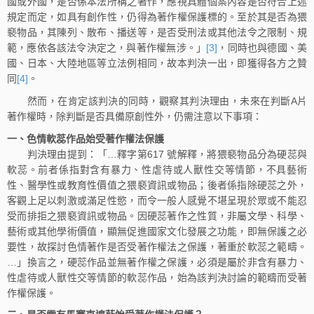
國或外國，是否係本法所稱之著作，應視具體個案內容是否符合上述
規定而定，如具有創作性，仍得為著作權保護標的。至於其是否為猥
褻物品，其陳列、散布、播送等，是否受刑法或其他法令之限制、規
範，應依各該法令決定之，與著作權無涉。」
[3]
，同時也與德國、美
國、日本、大陸地區等立法例相同，故本判決一出，即獲得各方之贊
同
[4]
。
然而，在肯定該判決的同時，觀察其判決理由，未來在判斷A片
著作權時，除判斷是否具備原創性外，仍需注意以下事項：
一、色情軟蕊作品始受著作權法保護
判決理由提到：「…釋字第617 號解釋，將猥褻物品分為硬蕊與
軟蕊。前者係指對含有暴力、性虐待或人獸性交等情節，不具藝術
性、醫學性或教育性價值之猥褻資訊或物品；後者係指除硬蕊之外，
客觀上足以刺激或滿足性慾，而令一般人感覺不堪呈現於眾或不能忍
受而排拒之猥褻資訊或物品。因硬蕊著作之性質，非屬文學、科學、
藝術或其他學術價值，顯無促進國家文化發展之功能，即無保護之必
要性，故探討色情著作是否受著作權法之保護，著重於軟蕊之範疇。
…」換言之，硬蕊作品並無著作權之保護，必須是屬於非含有暴力、
性虐待或人獸性交等情節的軟蕊作品，始為該判決討論的範疇而受著
作權保護。