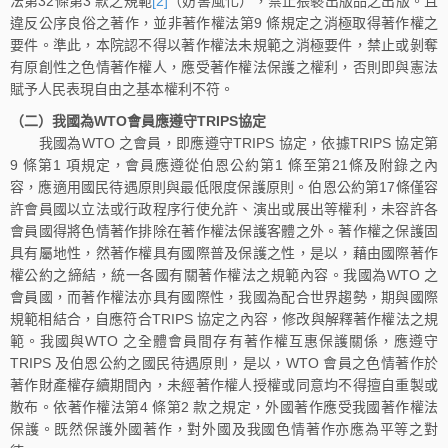
法第32條第3 款之規範
[2]
（妨害風化），禁止猥褻出版品之出版。且
違反公序良俗之著作，並非著作權法第9 條規定之消極取得著作權之
要件。準此，本院認不得以著作權法未規範之消極要件，禁止或剝奪
有原創性之色情著作權人，應受著作權法保護之權利，否則即與憲法
賦予人民表現自由之基本權利不符。
（二）我國為
WTO
會員應遵守
TRIPS
協定
我國為WTO 之會員，即應遵守TRIPS 協定，依據TRIPS 協定第
9 條第1 項規定，會員應遵從伯恩公約第1 條至第21條及附錄之內
容，應適用國民待遇原則與最低限度保護原則。伯恩公約第17條僅容
許會員國以立法或行政程序行使允許、演出或展出等權利，未容許各
會員國得將色情著作排除在著作權法保護客體之外。著作權之保護固
具有屬地性，然著作權具有國際普及保護之性，是以，藉由國際著作
權公約之締結，統一各國有關著作權法之規範內容。我國為WTO 之
會員國，而著作權法亦具有國際性，我國為配合世界趨勢，期與國際
規範相結合，自應符合TRIPS 協定之內容，修改與解釋著作權法之規
範。我國與WTO 之全體會員間存有著作權互惠保護關係，應遵守
TRIPS 及伯恩公約之國民待遇原則，是以，WTO 會員之色情著作於
著作財產權存續期間內，未經著作權人授權或同意均不得擅自重製或
散布。依著作權法第4 條第2 款之規定，外國著作應受我國著作權法
保護。既然保護外國著作，對外國及我國色情著作亦應為平等之對