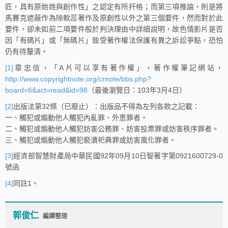
匠，具有原始姓與創作性」之認定有所扞格；而第三項推論，則是將
馬賽克遮蔽作為除軟蕊著作及原創性以外之第三個要件，然而對於此
要件，卻未如前二項要件般於判決理由中詳細說明，故色情影片是否
因「有碼片」或「無碼片」致受著作權法保護有異之訴訟爭點，恐怕
仍有待釐清。
[1]
章忠信，「A片可以享有著作權」，著作權筆記網站，
http://www.copyrightnote.org/crnote/bbs.php?
board=6&act=read&id=98
（最後瀏覽日：103年3月4日）
[2]
出版法第32條（已廢止）：出版品不得為左列各款之記載：
一、觸犯或煽動他人觸犯內亂罪、外患罪者。
二、觸犯或煽動他人觸犯妨害公務罪、妨害投票罪或妨害秩序罪者。
三、觸犯或煽動他人觸犯褻瀆祀典罪或妨害風化罪者。
[3]
經濟部智慧財產局中華民國92年09月10日智著字第0921600729-0
號函
[4]
同註1。
郭俊仁
編譯整理