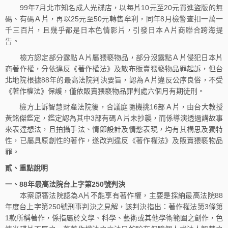
99年7月北市知名成人光碟店，以每片10元至20元買進盜版的無
碼、有碼Ａ片，再以25元至50元轉售牟利，同年8月檢警查扣一萬一
千三百片，且幾乎都是日本色情影片，引發日本Ａ片商聯合跨海提
告。
檢方認定部分露點Ａ片屬猥褻物品，部分沒露點Ａ片侵犯日本片
商著作權，分依違反《著作權法》及散布販賣猥褻物品罪起訴，但台
北地院根據88年的最高法院判決要旨，認為Ａ片違反公序良俗，不受
《著作權法》保護，僅依販賣猥褻物品罪判處六個月有期徒刑。
檢方上訴智慧財產法院後，合議庭隨機挑16部Ａ片，由台大教授
黃銘傑鑑定，鑑定認為其中3部有碼Ａ片未抄襲，而係導演透過講故事
來表達想法，且拍攝手法、情節設計及情慾表現，均有其構思及獨特
性，已屬具原創性的著作，遂改判違反《著作權法》及販賣猥褻物品
罪。
貳、重點說明
一、
88
年最高法院台上字第
250
號判決
本案原審法院認為A片不能享有著作權，主要是採納最高法院88
年度台上字第250號刑事判決之見解，該判決指出：著作權法第3條第
1款所稱著作，係指屬於文學、科學、藝術或其他學術範圍之創作，色