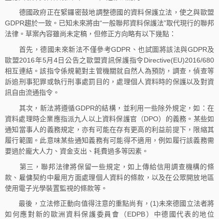
德國政府正在緊鑼密鼓地調整德國的資料保護立法，使之與歐盟
GDPR趨於一致。已知未來將由“一般聯邦資料保護法”取代現行的聯邦
法律。草案內容雖尚未定稿，但修正方向略有以下幾點：
首先，德國未來新法不僅參考GDPR、也試圖將該法與GDPR及
歐盟2016年5月4日公告之歐盟資訊保護指令Directive(EU)2016/680
相互連結。該指令係規範對主管機關就自然人為預防，調查，偵查等
訴追刑事犯罪或執行刑事處罰目的，處理個人資料時的保護以及對資
訊自由流通指令。
其次，新法將遵循GDPR的結構，並利用一些除外規定，如：在
資料處理時企業應指派九人以上資料保護官（DPO）的義務。某些如
通知當事人的義務規定，亦有可能在存有更高的利益前提下，限縮其
履行範圍。此意味某些通知義務有可能得不適用，例如履行該義務需
要過於龐大人力、資金支出、耗費過多等因素。
第三，聯邦法律將保留一些規定，如上傳給信用調查機構的條
款、雇傭契約中雇用方面處理個人資料的條款，以及在公眾開放地區
使用電子光學裝置監視的條款等。
最後，立法修正動向值得注意的重點尚有，(1)未來德國立法者將
如何應對新的歐洲資料保護委員會（EDPB）中德國代表的地位