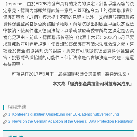
（represe。由於EDPB將發布具有約束力的決定，針對爭議內容的決
定意見，德國內部顯然應該統一意見。蓋因迄今為止的德國聯邦資料
保護監察官（17個）經常提出不同的見解。此外，(2)還應該觀察聯邦
資料保護監察官是否應該賦予權限，向法院提出對歐盟爭議決定或法
律救濟，使案件進入德國法院，以爭執歐盟執委會所為之決定是否具
備充足理由。前此，德國聯邦參議院（代表十六邦）2016年5月已要
求聯邦政府引進新規定，使資訊監察保護官有請求法院救濟之權。這
項源於安全港協議判決的討論，將來有可能提供德國資料保護監察
官，挑戰隱私盾協議的可能性。但新法案是否會解決這一問題，這還
有待觀察。
可預見在2017年9月下一屆德國聯邦議會選舉前，將通過法案。
本文為「經濟部產業技術司科技專案成果」
相關連結
1. Konferenz diskutiert Umsetzung der EU-Datenschutzverordnung
2. News on the German Adaption of the General Data Protection Regulation