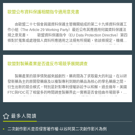
嚴。第四，可靠性：人工智慧系統必須能夠可靠的運行。第五，安全和隱
條，除非個案內容有損國家安全因而為特例之外，現行製造、輸入與使用奈
私：人工智慧系統必須安全運行並尊重用戶的隱私。 目前尚不清楚其
米粒子材料於產品之業者，必須就該奈米材料之性質、數量與使用方式加以
歐盟公布資料保護相關指令適用意見書
他技術公司是否會簽署該文件，以及簽署人將如何實施，但教宗與兩大科技
揭露，使公眾周知；此外，於主管機關的要求下，業者應評估並呈報該奈米
巨頭史無前例的合作，為人工智慧未來發展方向提供遠見卓識，能更加深入
材料之暴露程度與所潛藏之風險。 之所以將奈米粒子納入規範當中，
的去思考AI的道德意涵以及它將如何與人類更好的合作、互動，互利共生，
由歐盟二十七個會員國資料保護主管機關組成的第二十九條資料保護工
係參考「化學物質登記、評估、授權和管制法」(Registration, Evaluation,
相輔相成。
作小組（The Article 29 Working Party）最近公布其應適用何國資料保護法
Authorisation and Restriction of Chemical substances，REACH)，基於永
規之意見書。 歐盟資料保護指令（EU Data Protection Directive）第四
續發展之目標，因而於產品製造及銷售的過程中，賦予製造商與進口商特定
條對於蒐集或處理個人資料所應適用之法規有所規範，依該條規定，機構必
之責任與義務；亦即業者必須以負責任之態度製造、進口或使用化學物質，
須依其成立之國別適用該國資料保護法規；機構若於其他國家裝置設備處理
進而取得該化學物質之相關資訊，使之透明化，以確保人體健康和環境免於
資料，則須遵守設備所在地之法令。 隨著全球化的趨勢與新興科技的
受到負面影響，促成風險管理措施之順利運行。 該等觀念彰顯了本次
發展，目前處理資料機構之運作方式已與當初制定指令時有所不同，許多機
法國環境法規修改之特色，其六大主題之規範更需要諸多政府部門的通力合
構在世界各國設置營運點，向全球各地提供各類型服務，尤其是網際網路的
歐盟對製藥產業是否違反市場競爭展開調查
作；再者，法國於積極發展奈米科技的同時，以客觀之態度審視其優缺點，
發展，使得遠端服務及在虛擬環境下分享個人資訊更為容易，但同時也增加
試圖掌握奈米粒子材料之特性，作為管理潛在風險之判斷基準。該法案於
辨識資料處理所在地之困難度，因此工作小組提出該意見書，希望藉此釐清
2009年2月10日送至議會待表決，後續發展仍值得注意。
製藥產業的競爭情勢越來越劇烈，藥商間為了求取最大的利益，在以研
資料保護指令第四條之適用。 工作小組於該意見書中指出，資料保護
發新藥為主的原開發藥廠及以複製專利到期的藥品為核心的學名藥廠之間，
指令所指的應適用法規，並非資料控制者（data controller）所在地之法
衍生出新的競合模式，特別是針對專利侵權訴訟予以和解。過去幾年，美國
規，而是附屬於該資料控制者並實質進行資料處理之機構的所在地法規。蓋
FTC與FDC花了相當多的時間調查製藥界此一實務是否會扭曲市場競爭，因
因同一資料控制者可能在數國成立附屬機構，在此種狀況下判別適用法規的
而違反競爭法的精神，美國國會更在2003年底通過法律，對此類競爭予以
標準，應視實際上相關資料處理活動的發生地，亦即處理資料機構所在地。
規範。繼美國之後，歐盟也在2008年1月中，就有關原開發藥廠與學名藥間
而針對處理個人資料所使用之設備，工作小組表示，即使處理資料之機
的競合作關係，向境內的製藥產業發出產業調查，這是歐盟首次就製藥產業
構並未擁有設備，而使用該設備處理個人資料時，亦可適用指令第四條之規
內的專利訴訟和解協議展開調查。 歐盟此次調查最主要的目的是為了
最多人閱讀
定，需遵守設備所在地之相關法規；但工作小組同時特別釐清，以電信電纜
深入瞭解製藥產業的商業實務，調查內容包括：（1）在專利的策略方面，
或郵政服務等方式傳輸資料並不會落入資料保護法規之範疇。
藥廠對於專利的取得與執行法律保護，是為了要保護創新發明，還是為了阻
二次創作影片是否侵害著作權-以谷阿莫二次創作影片為例
擋或限制創新藥以及（或）學名藥競爭的目的；（2）藥商之間訴訟纏訟的