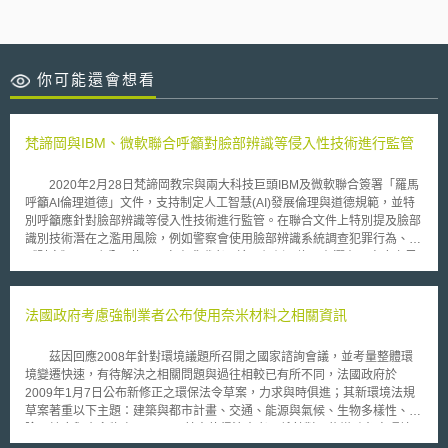
你可能還會想看
梵諦岡與IBM、微軟聯合呼籲對臉部辨識等侵入性技術進行監管
2020年2月28日梵諦岡教宗與兩大科技巨頭IBM及微軟聯合簽署「羅馬
呼籲AI倫理道德」文件，支持制定人工智慧(AI)發展倫理與道德規範，並特
別呼籲應針對臉部辨識等侵入性技術進行監管。在聯合文件上特別提及臉部
識別技術潛在之濫用風險，例如警察會使用臉部辨識系統調查犯罪行為、
《財富》500強公司使用AI審查求職者，這兩個例子均具有潛在且高度之風
險，使用不正確或是具有偏見之AI判斷均可能會造成傷害。誠如方濟各在致
辭中說：「人工智慧記錄個人資料，並使用於商業或政治目的，而且通常是
在個人不知情之情況下，這種不對稱，將使少數人了解我們的一切，但我們
法國政府考慮強制業者公布使用奈米材料之相關資訊
卻對他們一無所知，這將使批判性思維和對自由的自覺變得遲鈍，不平等現
象急遽擴大，知識和財富在少數人手中累積，將對民主社會構成重大風
茲因回應2008年針對環境議題所召開之國家諮詢會議，並考量整體環
險。」 此次會議希望在國家與國際層面上共同努力促進AI道德規範，並
境變遷快速，有待解決之相關問題與過往相較已有所不同，法國政府於
根據以下原則來發展和使用人工智慧。第一，良好的創新：人工智慧系統必
2009年1月7日公布新修正之環保法令草案，力求與時俱進；其新環境法規
須是可理解得，並且在包容性方面必須考慮到所有人的需求，以便每個人都
草案著重以下主題：建築與都市計畫、交通、能源與氣候、生物多樣性、風
能受益。第二，責任：設計和實施人工智慧者必須承擔責任和保持透明度。
險、健康與廢棄物處理。 其中值得注意者，係針對可能導致危害環境
第三，公正性：避免根據偏見進行創造或採取行動，從而維護人類平等和尊
或人體健康的奈米粒子材料，於新法中加以規範。依該新環保法草案第73