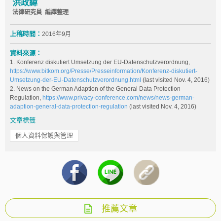
洪政緯
法律研究員 編譯整理
上稿時間：
2016年9月
資料來源：
1. Konferenz diskutiert Umsetzung der EU-Datenschutzverordnung,
https://www.bitkom.org/Presse/Presseinformation/Konferenz-diskutiert-
Umsetzung-der-EU-Datenschutzverordnung.html
(last visited Nov. 4, 2016)
2. News on the German Adaption of the General Data Protection
Regulation,
https://www.privacy-conference.com/news/news-german-
adaption-general-data-protection-regulation
(last visited Nov. 4, 2016)
文章標籤
個人資料保護與管理
推薦文章