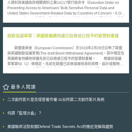
人資料與美國政府相關資料之第14117號行政命令（Executive Order on
科技（AmTRAN）所製造。 船井電機與VIZIO之間的專利訴訟纏鬥始於
Preventing Access to Americans’ Bulk Sensitive Personal Data and
2007年3月，船井電機在美國加州中部聯邦地方法院 (Central California
United States Government-Related Data by Countries of Concern，E.O.
District Court)控告Vizio等14家公司侵權，並於同年10月於美國國際貿易委
No. 14117），目的是為了防止敏感個人資料與政府資料大規模轉移至「受
員會以侵害其數位電視相關專利權提起侵權訴訟。然而美國專利局卻於
關注國家」或其所涉人員，主要以「受關注國家」、「受規範對象」、「資
2008年9月19日初步判定訴訟中的專利6,115,074號無效，而專利
料類型」、「禁止行為」與相關豁免規定等項目，進一步授權司法部訂定規
5,329,369號則於2009年2月9日被美國專利局第二次駁回。VIZIO公司在這
範，而美國司法部已於2024年3月5日在〈聯邦公報〉公布行政命令之擬制
脫歐協議草案：英國將繼續保護已註冊或已授予的智慧財產權
場智財攻防戰中除了以專利無效來解除侵權訴訟之外並乘勝追擊，在專利無
法規制定預告（Advance Notice of Proposed Rulemaking，下稱
效判決最終確定後，於加州中部聯邦地方法院提出船井電機反托拉斯和不公
ANPRM），並於公布後45日內蒐集意見，內容簡述如下： 1.受關注國家：
平競爭訴訟。至於美國總統的覆審將僅只於考量以公眾的利益(public
歐盟委員會（European Commission）於2018年2月28日公佈了歐盟
中國（包括香港及澳門）、俄羅斯、伊朗、北韓、古巴、委內瑞拉等可能造
interest)來看是否要推翻該禁令。
與英國脫歐協議草案(The draft Brexit Withdrawal Agreement)，其中規定在
成美國國家安全重大風險之國家。 2.受規範對象：由受關注國家所掌控之實
英國將會持續地保護先前已註冊或已授予的智慧財產權。 根據該協議
體及具有契約關係之人或實體，或以該等國家為主要居住地之外國人等皆屬
草案第50（1）條規定，先前在歐盟已註冊或被核准的商標、設計或植物品
之。 3.資料類型：本次ANPRM定義了大量敏感個人資料與政府相關資料，
種權的持有人，在過渡期結束之前，不須再經任何復審，視同已在英國註冊
並公布「大量」（bulk）之參考值，將受規範個人識別指標、地理位置和相
且具可實施性的智慧財產權。而關於地理標誌、原產地名稱和地方傳統特
關感測器數據、生物特徵識別指標、基因組資料、個人健康資料、個人金融
色，在第50（2）條亦有類似規定。 該協議草案有：智慧財產權註冊程
資料等6大類資料，用以詮釋敏感個人資料；而資料涉及美國聯邦政府（含
序之規定（第51條）；英國繼續就歐盟特定會員國已註冊之商標或外觀設計
最多人閱讀
軍方）所控制之敏感位置皆屬政府相關資料。 4.禁止行為：涉及受關注國
提供保護（第52條）；英國繼續就未註冊的共同體設計提供一定程度的保護
家、受規範對象以及符合上述資料類型之資料交易行為，皆被列為禁止行
（第53條）；繼續保護數據庫（第54條）；申請歐盟商標和共同體之植物
為，例如：透過簽訂服務或投資協議、供應或僱傭契約而進行之資料交易行
二次創作影片是否侵害著作權-以谷阿莫二次創作影片為例
品種權享有優先審查權（第55條）；在英國申請植物補充保護證書享有優先
為等情形，但也由於適用範圍較廣，因此訂有豁免規定，例如：美國政府為
權（第56條）及權利耗盡（第57條）等規定。 惟歐洲專利體系以歐洲
履行公務而由僱員、承包商因公務所為之資料交易行為則可受豁免。 我國
專利公約(European Patent Convention)為基礎。 因此，有關專利的相關規
何謂「監理沙盒」？
作為全球重要的高科技產業供應鏈之一員，因地緣關係與部分受關注國家進
定未在英國脫歐協議草案出現，亦未在將來的一元專利系統(Unitary Patent
行產品製造供應或貿易往來，故可能受此行政命令之影響，ANPRM未來修
system)中被提及，而此系統係源自於兩項歐盟的規章。 目前該協議草
訂方向值得我國持續關注其後續發展。
美國聯邦法院有關Defend Trade Secrets Act的晚近見解與趨勢
案已由歐盟委員會提出，首先將讓歐盟各成員國和歐洲議會先進行磋商，最