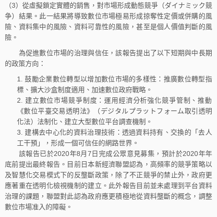
（3）從虛擬鎖定實體的銷售，對市場形成動態競爭（ダイナミック競
争）結果。此一結果將導致數位市場極易形成掠奪性定價或併購的風
險、資料集中的風險、資料可靠性的風險，甚至是個人價值判斷的風
險。
為促進數位市場的治理與信任，該報告提出了以下短期與中長期
的政策方向：
鼓勵企業數位轉型以增加數位市場的多樣性：推廣數位轉型指
標、擴大沙盒制度適用、加速數位政府戰略。
建立數位市場競爭制度：運用經濟分析強化競爭管制、推動
《數位平臺交易透明法》（デジタルプラットフォーム取引透明
化法）法制化、建立大型數位平台調查機制。
建構去中心化的資料治理技術：透過資料持有、交換的「去人
工干預」，形成一個可信任的網路世界。
該報告已於2020年8月7日完成公眾意見募集，預計於2020年年
底前提出最終報告。目前日本新經濟聯盟認為，高頻率的競爭策略以
及智慧化交易模式下的反壟斷政策，除了不正競爭的禁止外，政府更
應著重在透明化檢視機制的建立。此外報告目前並未處理到平台資料
治理的課題，聯盟對此認為政府應更積極地從資料壟斷的概念，調整
數位市場准入的障礙。