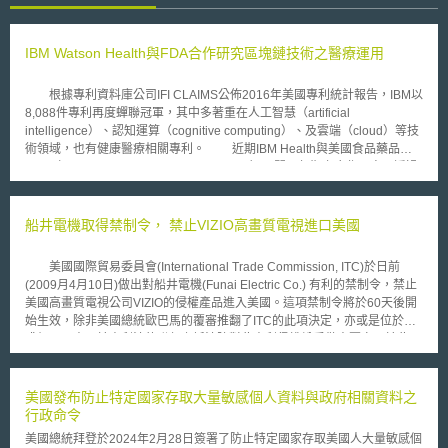
IBM Watson Health與FDA合作研究區塊鏈技術之醫療運用
根據專利資料庫公司IFI CLAIMS公佈2016年美國專利統計報告，IBM以
8,088件專利再度蟬聯冠軍，其中多著重在人工智慧（artificial
intelligence）、認知運算（cognitive computing）、及雲端（cloud）等技
術領域，也有健康醫療相關專利。 近期IBM Health與美國食品藥品管
理局（U.S. Food and Drug Administration）展開兩年期之合作研究，透過
區塊鏈技術（blockchain）以安全且去中心化的方式進行數據共享，如：交
換電子病歷、臨床試驗、基因數據、甚至過去難以取得的病患行動與穿戴裝
置數據及物聯網（Internet of Things）數據等。 傳統上病患的病歷資訊
船井電機取得禁制令， 禁止VIZIO高畫質電視進口美國
存放於各診療單位或醫療機構，造成資訊管理效率及互通性較低，在區塊鏈
技術的架構下，有效率的將大量且多樣的醫療數據進行彙整，並藉審查追蹤
美國國際貿易委員會(International Trade Commission, ITC)於日前
紀錄以防止竄改，提升病歷數據傳輸管理的可靠性及安全性。在如此多元化
(2009月4月10日)做出對船井電機(Funai Electric Co.) 有利的禁制令，禁止
的醫療數據共享環境下，有助於醫療診斷、更將能促進產業發展。 此
美國高畫質電視公司VIZIO的侵權產品進入美國。這項禁制令將於60天後開
外，過去病患穿戴裝置所測得的日常生理數據，不管在數據取得、或將該些
始生效，除非美國總統歐巴馬的覆審推翻了ITC的此項決定，亦或是位於華
數據應用至臨床診斷上皆存有許多問題，如今區塊鏈技術將能提高物聯網數
盛頓州一專門於專利法的聯邦上訴法院對此專利侵權紛爭做出覆審。於此同
據資訊之整合性。依調查顯示，預計有80%新創組織採用區塊鏈技術於物聯
時VIZIO 公司若仍執意要繼續將係爭電視產品進口美國，則必須為每台電視
網數據管理與應用上。 其他應用商機更包括居家監控、慢性疾病管
付出$2.5美元的抵押金(bond) 。VIZIO 公司的業務與行政部門副總裁 Rob
理、藥物整合（medication reconciliation）及供應鏈管理等。IBM預估，至
Brinkman表示他們將會利用各種管道對該禁制令抗爭到底。 北美電視
美國發布防止特定國家存取大量敏感個人資料與政府相關資料之
2017年底將會有16%的健康醫療機構採用以區塊鏈技術為架構的管理工
大廠 VIZIO位於美國加州爾灣（Irvin, California），於去年第四季在北美地
行政命令
具，並預測十年內採用比例將達72%。 本文同步刊登於TIPS網站
區銷售1.2百萬台高畫質電視，銷售量僅次於當地銷售第一大廠三星
（https://www.tips.org.tw）」
美國總統拜登於2024年2月28日簽署了防止特定國家存取美國人大量敏感個
(Samsung Electronics) 。VIZIO 公司的高畫質電視皆由台灣的母公司瑞軒