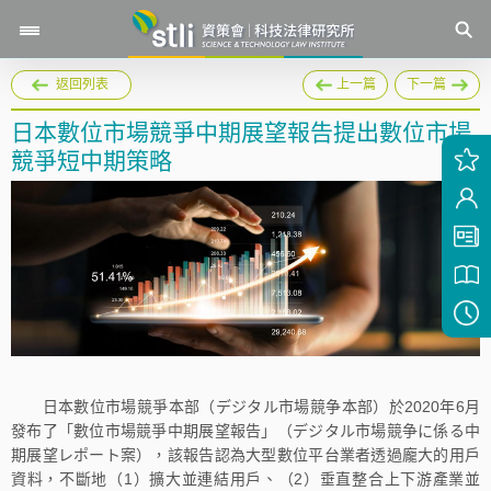
返回列表
上一篇
下一篇
日本數位市場競爭中期展望報告提出數位市場
競爭短中期策略
日本數位市場競爭本部（デジタル市場競争本部）於2020年6月
發布了「數位市場競爭中期展望報告」（デジタル市場競争に係る中
期展望レポート案），該報告認為大型數位平台業者透過龐大的用戶
資料，不斷地（1）擴大並連結用戶、（2）垂直整合上下游產業並