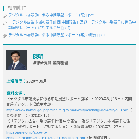
相關附件
デジタル市場競争に係る中期展望レポート(案)
[ pdf ]
「デジタル広告市場の競争評価 中間報告」及び「デジタル市場競争に係る中
期展望レポート」に対する意見
[ pdf ]
デジタル市場競争に係る中期展望レポート(案)の概要
[ pdf ]
陳明
法律研究員 編譯整理
上稿時間：
2020年09月
資料來源：
〈デジタル市場競争に係る中期展望レポート(案)〉，2020年6月16日，内閣
官房デジタル市場競争本部，
https://www.kantei.go.jp/jp/singi/digitalmarket/kyosokaigi/dai4/siryou3.pdf
（
最後瀏覽日：2020/08/17）。
〈「デジタル広告市場の競争評価 中間報告」及び「デジタル市場競争に係
る中期展望レポート」に対する意見〉，新経済連盟，2020年7月27日，
https://jane.or.jp/app/wp-
content/uploads/2020/07/202007document.pdf
（最後瀏覽日：