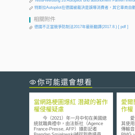
Tesla-Werbung zu Autopilot und autonomem Fahren irrefü
特斯拉Autopilot在德國被裁決是誤導消費者，其它車商
相關附件
德國不正當競爭防制法2017年最新翻譯(2017.8.)
[ pdf ]
你可能還會想看
當網路梗圖爆紅 潛藏的著作
愛爾
權侵權疑慮
作權
今（2021）年一月中旬在美國總
愛爾蘭
統就職典禮中，由法新社（Agence
其使用
France-Presse, AFP）攝影記者
傳輸音
Brendan Smialowski捕捉到參議員桑
BMG、