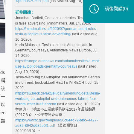
1/presse/2020/7.php
(last visited Aug. 10, 2020).
稍後閱讀
(0)
延伸閱讀：
Jonathan Bartlett, German court rules: Tesla autopilot
is false advertising, Mindmatters, Jul. 14, 2020,
https://mindmatters.ai/2020/07/german-court-rules-
tesla-autopilot-is-false-advertising/
(last visited Aug.
10, 2020).
Karin Matussek, Tesla can’t use Autopilot ads in
Germany, court says, Automotive News Europe, Jul.
14, 2020,
https://europe.autonews.com/automakers/tesla-cant-
use-autopilot-ads-germany-court-says
(last visited
ds
Aug. 10, 2020).
Tesla-Werbung zu Autopilot und autonomem Fahren
宣稱
irreführend, beck-aktuell HEUTE IM RECHT, Jul. 15,
啟該
2020,
https://rsw.beck.de/aktuell/daily/meldung/detail/tesla-
第一
werbung-zu-autopilot-und-autonomes-fahren-fuer-
，以
verbraucher-irrefuehrend
(last visited Aug. 10, 2020).
林易典，〈德國不正當競爭防制法2017年最新翻譯
en
(2017.8.)〉，公平交易委員會，
錯誤
https://www.ftc.gov.tw/upload/6c044d79-bfb5-4427-
ad82-8942d682e0f1.pdf
（最後瀏覽日：
2020/08/10）。