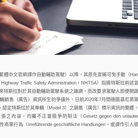
斯拉之繁體中文官網譯作自動輔助駕駛）以降，其原先宣稱可免手動（Han
ay Traffic Safety Administration，NHTSA）指摘特斯拉前述
來特斯拉對於其自動輔助駕駛系統之論調，而改要求駕駛人即便開
銷售（廣告）資訊所生的爭議外，日前2020年7月間德國慕尼黑
議庭的判決，認定特斯拉於其車輛（Model 3）之銷售（廣告）標示資訊的整體
張之內容，均屬不正當競爭防制法（Gesetz gegen den unlauter
為（Irreführende geschäftliche Handlungen，或譯作引人