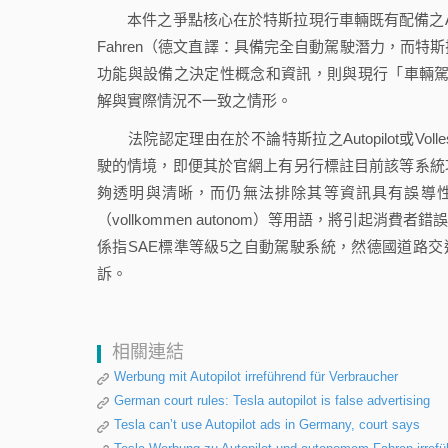
本件之爭點核心在於特斯拉現行車輛既有配備之Autopilot系
Fahren（德文直譯：具備完全自動駕駛潛力，而
功能與設備之決定性概念和資訊，則與現行「車輛駕駛輔助系
解與實際情況不一致之情形。
法院認定理由在於不論特斯拉之Autopilot或Volles Po
駛的情境，即便其於官網上有另行標註目前該等系統
夠透明與清晰，而仍無法排除其等資訊具有誤導性，故
（vollkommen autonom）等用語，將引起
係指SAE標準等級5之自動駕駛系統，然德國道路
訴。
相關連結
Werbung mit Autopilot irreführend für Verbraucher
German court rules: Tesla autopilot is false advertising
Tesla can’t use Autopilot ads in Germany, court says