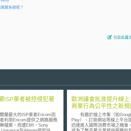
hrend
自動駕駛系統呢？
引註此篇
蘭ISP業者被控侵犯著
歐洲議會批准提升線上
商業行為公平性之新規
最大的ISP業者Ericom因
有鑑於線上市集（如Googl
者利用Ericom提供之網路服務
Play）、訂房網站等線上平台
樂檔案，而遭EMI、Sony
迅速進入國際消費市場之機會，
Universal及Warner提起訴
成為了數百萬企業提供服務的