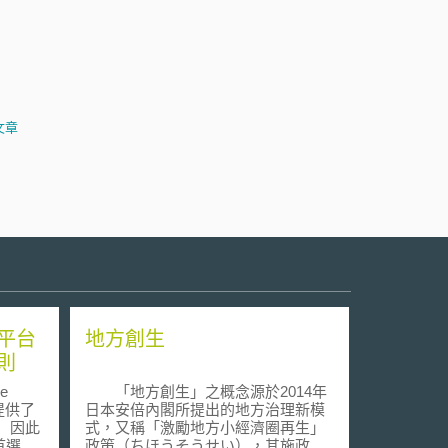
文章
平台
地方創生
則
e
「地方創生」之概念源於2014年
提供了
日本安倍內閣所提出的地方治理新模
 因此
式，又稱「激勵地方小經濟圈再生」
首選之
政策（ちほうそうせい），其施政重