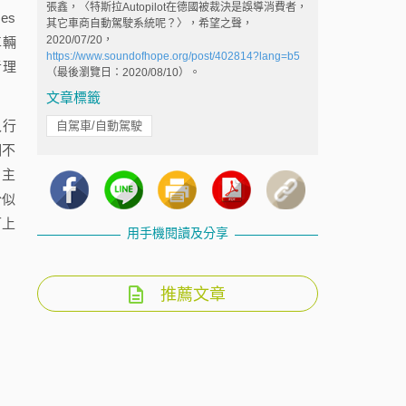
張鑫，〈特斯拉Autopilot在德國被裁決是誤導消費者，
es
其它車商自動駕駛系統呢？〉，希望之聲，
2020/07/20，
車輛
https://www.soundofhope.org/post/402814?lang=b5
者理
（最後瀏覽日：2020/08/10）。
文章標籤
入行
自駕車/自動駕駛
明不
自主
分似
可上
用手機閱讀及分享
推薦文章