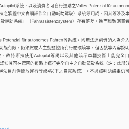
統，以及消費者可自行選購之Volles Potenzial für autonom
特斯拉之繁體中文官網譯作全自動輔助駕駛）系統等用詞，因其等涉及
統」（Fahrassistenzsystem）存有落差，進而導致消費
tenzial für autonomes Fahren等系統，均無法達到毋須人為介
功能有限，仍須駕駛人主動監控所有行駛環境等，但因該等內容說
特斯拉使用Autopilot等詞以及其他暗示車輛技術上能完全
消費者錯誤認知其可在德國的道路上運行完全自主之自動駕駛系統（註：此部
交通法目前僅開放運行等級4以下之自駕系統）。不過該判決結果仍