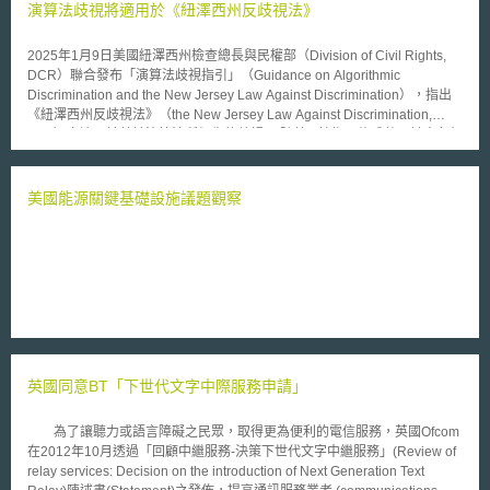
演算法歧視將適用於《紐澤西州反歧視法》
2025年1月9日美國紐澤西州檢查總長與民權部（Division of Civil Rights,
DCR）聯合發布「演算法歧視指引」（Guidance on Algorithmic
Discrimination and the New Jersey Law Against Discrimination），指出
《紐澤西州反歧視法》（the New Jersey Law Against Discrimination,
LAD）亦適用於基於演算法所衍生的歧視。 隨著AI技術日趨成熟，社會各領
域已大量導入自動化決策工具，雖然它們能提高決策效率但也增加了歧視發
生之風險。指引的目的在於闡述自動化決策工具在AI設計、訓練或部署階段
可能潛藏的歧視風險，亦列舉出在各類商業實務情境中常見的自動化決策工
美國能源關鍵基礎設施議題觀察
具，並說明它們可能會如何產生演算法歧視。以下分別說明《紐澤西州反歧
視法》適用範圍，以及與演算法歧視有關的行為樣態。 一、《紐澤西州反
歧視法》之適用主體及適用客體 《紐澤西州反歧視法》禁止在就業、住房
及公共場所等領域所發生的一切歧視行為，其適用主體相當廣泛，包含但不
限於下列對象：雇主、勞工組織、就業仲介機構、房東、房地產經紀人、公
共場所之經營或管理者、以及任何教唆或協助歧視行為之個人；而該法之適
用客體亦有明確定義，為具有受保護特徵（如性別、族裔、身心障礙等）之
自然人或法人。 此外指引特別說明，即便適用主體無意歧視、或其所使用
之自動化決策工具係由第三方所開發，只要發生歧視行為依然違反《紐澤西
英國同意BT「下世代文字中際服務申請」
州反歧視法》。這是因為《紐澤西州反歧視法》係針對歧視所帶來的影響進
行規範，儘管無意歧視，其所帶來的影響並不一定比故意歧視還要輕微。
二、 歧視行為的三種樣態 1.差別待遇歧視 差別待遇歧視係指適用主體基於
為了讓聽力或語言障礙之民眾，取得更為便利的電信服務，英國Ofcom
受保護特徵而對適用客體施予不同對待。舉例而言，若房東使用自動化決策
在2012年10月透過「回顧中繼服務-決策下世代文字中繼服務」(Review of
工具來評估黑人潛在租戶，但不評估其他族裔的潛在租戶，則會因為其選擇
relay services: Decision on the introduction of Next Generation Text
性使用自動化決策工具而構成歧視。 2.差別影響歧視 差別影響歧視係指適