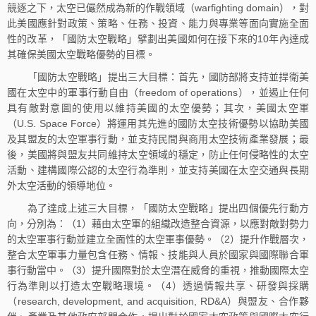
競逐之下，太空已儼然成為新的作戰領域（warfighting domain），對
此美國應針對政策、策略、任務、投資、能力與專業等面向實施全面
性的改革，「國防太空戰略」擘劃出美國如何在接下來的10年內達成
其確保美國太空戰略優勢的目標。
「國防太空戰略」提出三大目標：首先，國防部將支持並捍衛美
國在太空中的軍事行動自由（freedom of operations），並遏止任何
具有敵對意圖的使用以維持美國的太空優勢；其次，美國太空軍
（U.S. Space Force）將運用其先進的國防太空技術優勢以協助美國
及其盟友的太空軍事行動，並支持民間與商用太空技術產業發展；最
後，美國將與盟友共同維持太空領域的穩定，防止任何侵略性的太空
活動、建構國際公認的太空行為準則，並支持美國在太空交通與長期
外太空活動的領導地位。
為了達成上述三大目標，「國防太空戰略」提出四個優先行動方
向，分別為：（1）藉由太空軍的組織改造整合資源，以應對敵對勢力
的太空軍事行動並建立全面性的太空軍事優勢。（2）提升作戰層次，
整合太空軍事力量包含任務、情報、技能與人員於國家與國際聯合軍
事行動當中。（3）提升國際對於太空潛在威脅的重視，推動國際太空
行為準則以打造太空戰略環境。（4）透過情報共享、研發與採購
（research, development, and acquisition, RD&A）與盟友、合作夥