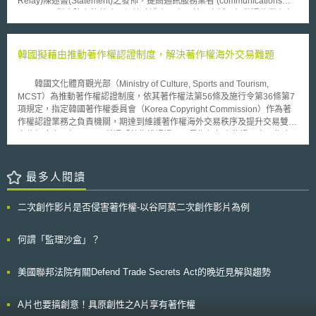
Relay)陳述書(Statement)之發佈，提高通訊服務業者 (communications
用主體的政策或行為對適用客體造成不成比例的負面影響，且該政策或行為
providers)對身障者的義務。根據陳述書內容，英國市話、行動通信業者必
未能證明具有正當性、非歧視性、或不存在較少歧視性的替代方案，則該政
須在2014年4月18日，達成「下世代文字中繼服務」(Next Generation Text
策或行為構成歧視。例如，某商店利用臉部辨識技術來偵測過去曾有偷竊紀
Relay，NGTR)之要求。因此，英國電信BT於去(2013)年11月提出審查申
錄的顧客，但該系統對配戴宗教頭巾的顧客較容易產生誤判，此亦可能構成
請，並在今年3月獲得Ofcom許可。 Ofcom要求下世代中繼服務最主要
韓國擬藉由推動著作權認證制度，解決著作權海外交易難題
歧視。 3.未提供合理調整 合理調整係指身心障礙者、宗教信仰者、懷孕者
重點，主要可分為(1)透過網際網路的連接，提供雙向語音服務，讓雙方談
以及哺乳者，在不會對適用主體造成過度負擔的前提下，得向其提出合理請
話更為流暢；(2)促使更多載具皆可使用文字中繼服務。BT為了落實上述核
韓國文化體育觀光部（Ministry of Culture, Sports and Tourism,
求，以符合自身的特殊需求。以身心障礙員工為例，若雇主使用了自動化決
心要求，除了透過提升服務性能、技術應變能力、員工培訓與申訴機制，增
MCST）為推動著作權認證制度，依其著作權法第56條及施行令第36條第7
策工具來評估員工的工作表現（例如監測員工的休息時間是否過長），在未
加中繼服務的品質，以通過Ofcom核可外，BT亦允諾2014年4月18日後，
項規定，指定韓國著作權委員會（Korea Copyright Commission）作為著
考量合理調整的情況下，該工具可能會過度針對身心障礙員工進而構成歧
該公司文字中繼服務將可進一步延伸至： 1.既有文字電話(textphones)與視
作權認證業務之負責機關，期達到維護著作權海外交易秩序及提升交易雙方
視。 為減少演算法歧視發生頻率，「演算法歧視指引」特別闡述自動化決
障閱讀器(Braille readers)。 2.支援Windows XP系統以上個人、筆記型電
之信賴度之目標。 所謂「著作權認證」，是指任何人欲證明自己為合
策工具可能會出現的歧視行為及歧視樣態。此份指引的另一個意義在於，縱
腦。 3.適用Linux的Intel個人、筆記型電腦。 4.Intel型Mac OS X版本。 5.行
法享有權利者，可透過具有公信力之第三方機關確認權利關係，並取得認證
使目前紐澤西州並沒有一部監管AI的專法，但仍可以利用現行的法律去處理
動電話具有Android 4的作業系統。 6.2014年6月30日將可提供服務至蘋果
書後，藉以證明自己是權利人或被授權人。今年係以輸出海外市場(中國等)
AI帶來的種種問題，以利在既有的法律架構內擴充法律的解釋來回應新科技
公司相關產品，包括iPhone與iPad。 BT不僅提供文字中繼服務於自身
之音樂、電影、電視劇等內容為第一階段著作權認證對象，並提供免手續費
最多人閱讀
的挑戰，並達到實質管制AI的效果。
客戶，亦提供批發接取(Wholesale access)於其他通訊服務業者，使其具備
之優惠服務。欲進行著作權認證之申請人（如著作權人、受讓著作權或取得
文字中繼服務，讓非BT的消費者亦可獲得無障礙服務。相信隨著更多通訊
授權之個人或企業等），應提出認證申請書和客觀上可確認其本身擁有權利
服務業者提升文字中繼服務功能後，將可讓聽障、語言障礙民眾使用電信服
二次創作影片是否侵害著作權-以谷阿莫二次創作影片為例
事實之證明資料（如權利變動或授權相關契約等），向韓國著作權委員會申
務更加便利，使英國充分落實聯合國「身心障礙者權利公約」之精神。
請，該委員會須於15天內進行審查，確認權利後即發予申請人認證書。
韓國著作權委員會相關人士表示，韓國著作權委員會此次被指定為著作
何謂「監理沙盒」？
權認證機關之目的，係因韓流文化擴散，帶動韓國內容產業進入國際市場，
然針對海外著作權交易，權利歸屬狀態不清楚常成為雙方甚至包括第三方的
美國聯邦法院有關Defend Trade Secrets Act的晚近見解與趨勢
爭執點，故擬透過推動著作權認證制度，克服外國人利用韓國著作過程中，
難以分辨權利人真偽或找不到權利人之困境。透過韓國政府機關確認著作之
權利關係所給予具公信力之認證書，確保著作權交易秩序之穩定與信賴。
A片也要搞創意！具原創性之A片享有著作權
韓國著作權認證制度目的在於：協助韓國企業得以在海外順利進行著作