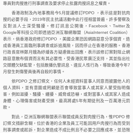
專員對肉搜進行刑事調查及要求停止批露肉搜訊息之權責。
香港政制及內地事務局今5月提議修訂PDPO ，表示這是對抗肉
搜的必要手段，2019年民主抗議活動中此行徑相當普遍，許多警察及
反對派人士深受騷擾。修訂訊息公開後，Facebook、Twitter及
Google等科技公司即透過亞洲互聯網聯盟（AsiaInternet Coalition）
表示，倘香港政府修訂PDPO ，美國企業恐因網路惡意分享個資，造
成香港員工面臨刑事調查或訴追風險，因而停止在香港的服務。香港
行政長官林鄭月娥為紓緩各方疑慮做出回應，表示該修訂案對阻止網
路惡意散布個資而言有其必要性，受香港民眾廣泛支持，其並指出社
交媒體欠缺監管，包括散播仇警訊息、違反人性行為，導致香港今年7
月發生刺傷警員後再自殺的事情。
依PDPO 之修訂條文，任何人未經資料當事人同意而披露他人的
個人資料，並有意圖或罔顧是否會導致當事人或其家人蒙受指明傷
害，例如滋擾、騷擾、纏擾、威脅或恐嚇，或對當事人或其家人造成
身體、心理傷害或財產受損，最高將處5年有期徒刑及一百萬港元罰
款。
對此，亞洲互聯網聯盟表示聯盟成員反對肉搜行為，惟PDPO 修
訂條文措辭含糊，位於香港的企業及員工可能因用戶肉搜行為而受到
刑事調查或起訴，對企業造成不成比例且不必要之回應成本，並恐限