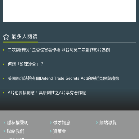
止並予以處罰。同時參與成員亦必須於專案期間遵守聯盟專利交叉授權協議
之規範。 整體來說，由於Google提供給新創公司的免費專利清單項目
有限，新創公司未必能得到真正有需求的專利，但考量加入專案後，得受到
LOT成員間專利交叉授權協議的保護，對於新創公司而言，仍可一定程度避
免受到專利流氓危害，而具有正面意義。
最多人閱讀
二次創作影片是否侵害著作權-以谷阿莫二次創作影片為例
何謂「監理沙盒」？
美國聯邦法院有關Defend Trade Secrets Act的晚近見解與趨勢
A片也要搞創意！具原創性之A片享有著作權
隱私權聲明
徵才訊息
網站導覽
聯絡我們
資策會