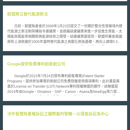
選擇較佳服務業者的機會。 Ofcom的研究指出，在轉換業者的過程中，
最大的阻礙在於，消費者有時覺得不好意思向目前提供服務的業者提出轉換
的申請，在這樣的過程中，現在的業者有很多的主導權，例如對於轉換過程
歐盟將立替代能源新法
的遲延或服務的中斷，均導致消費者承受不必要的拖累。 為了解決這
些問題，Ofcom決定，未來當消費者計畫轉換服務業者時，只需要遵循一個
日前，歐盟執委會於2008年1月23日提交了一份關於整合性發展境內替
單一的轉換程序，由新的服務業者代表消費者進行此一過程。 這個
代能源之新法制架構指令建議案，並欲藉該建議案來進一步促進生質能、太
「由遷入供應商主導（gaining provider led，GPL）」的過程中，已廣泛的
陽能與風能等相關新興能源技術之開發。該建議案還提到，歐盟所屬會員國
是用於電話和寬頻服務之轉換程序，消費者將不再需要聯繫他們現有的服務
原則上須依據於2005年當時替代能源之貢獻比例為基礎，再向上調增5.5%
業者、收到一個編號，以轉換業者。 Ofcom還設置了額外的措施，以幫
後來作為該會員國之替代能源預定貢獻目標。不過，考量各會員國之國情並
助防止消費者在轉換的過程中遭遇服務的中斷、或是有未經消費者同意的轉
不相同，故該建議案要求歐盟對於各會員國替代能源預定貢獻目標之制定，
換。 一個明確的和改進的切換過程中，以幫助消費者。 Ofcom在
應採「差別化」之方式，使其可先自由調整與決定究欲採取何種比重與模式
既有GPL程序的基礎上進行改善，制訂單一的流程，強化流程的監督，為消
來發展各類替代能源，最後，再將所決定之能源發展策略大綱置於國家行動
Google提供免費專利給新創公司
費者提供增值收益。 根據Ofcom初步制訂的單一轉換流程，服務業者必
方案書內（National action plans, 簡稱NAP），並於2010年3月31日前提
須遵守以下指示： ‧留存每一位消費者轉換服務的相關同意記錄，以保護
交執委會進行審核。此外，執委會也設定了一系列短期性目標，以確保能漸
消費者在不知情之下，被轉換到不同的業者； ‧防止消費者轉換時出現服
Google於2015年7月24日發布專利創客專案(Patent Starter
次穩定地朝2020年之目標前進。而有關開發生質能及永續性方面，鑑於生
務的空窗期，特別是電話和寬頻服務的轉換； ‧給消費者提供關於業者服
Program)，提供參加專案的新創公司免費授權使用兩項專利。此計畫是奠
質燃料之發展仍具相當之爭議，故於飽受各界沉重之壓力下（如：非政府民
務品質的資訊，如提前終止服務時，可能需負擔的額外費用變化，使消費者
基於License on Transfer (LOT) Network專利授權聯盟的運作，該聯盟是
間組織以及科學聯盟團體），未來布魯塞爾方面勢要提出一更加周嚴之永續
可以做出明智的決定。 Ofcom計畫於2014年初將細部程序制訂並執
2014年由Google、Dropbox、SAP、Canon、Asana及NewEgg等六家公
性基準，以確保在該建議案所制定之生質燃油目標下，不會進一步導致生態
行，並可能提出下一階段的工作，涵蓋兩個關鍵領域： ‧持續與業者溝
司共同成立，目的透過聯盟成員間專利交叉授權協議，以對抗專利流氓
系統失衡、森林濫伐、人口遷徙、糧食價格上漲以及釋放更大量CO2等問題
通，確保消費者得到更好的保護； ‧進一步改進電話、不同類型的寬頻服
(patent troll)的濫訴行為。 專利創客專案計畫開放50家於2014年收入介
產生。
務、不同類型的網路之間的轉換（例如Cable網路）
於50萬至20億美元間的新創公司得免繳會費參與LOT聯盟兩年，並依據新
創公司業務範圍，提供3至5項專利清單，新創公司可從中選出兩項予以免費
涉外智慧財產權訴訟之國際裁判管轄－以侵害訴訟為中心
使用。另外，這些新創公司有機會瀏覽GOOGLE非專屬授權資料庫，找尋
所需專利並詢問GOOGLE出售意願。需要注意的是，在專案期間內，參與
成員對於透過專案獲授權之專利，僅得為防禦使用，違反時Google有權終