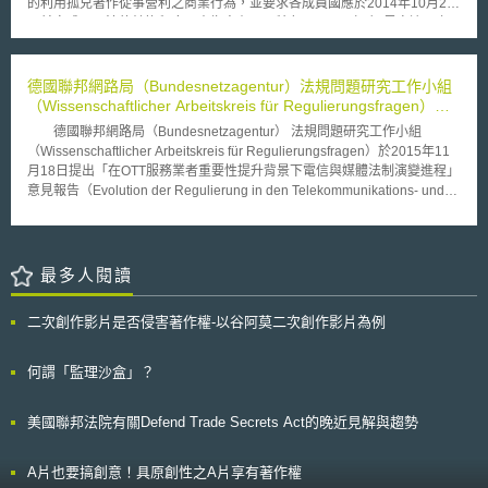
的利用孤兒著作從事營利之商業行為，並要求各成員國應於2014年10月29
19,660件（-26.36﹪）；依類別計55,986件，均較前一年減少。不論是在
日前完成國內法的轉換程序，本指令有以下特色： （一）界定適用之
申請或公告註冊數都是以本國人佔絕大多數。商標申請於92年底開始實施一
機構與標的：適用之機構包括各成員國境內為公共利益所建立的公有典藏機
申請案多類別制度，不同類別毋需另提出一獨立申請案，因此依類別統計數
構，包括公共圖書館、教育機構、博物館、資料館、電影與錄音典藏單位、
會比申請案件數多。
公共電視台等。適用標的亦限制在前述機構數位典藏之作品，包括傳統出版
德國聯邦網路局（Bundesnetzagentur）法規問題研究工作小組
品之書籍與報刊雜誌，以及電影、影音與錄音作品等。此外，指令同樣適用
（Wissenschaftlicher Arbeitskreis für Regulierungsfragen）提
於附著在其他作品或構成他作品一部分（如書中的一張照片）的著作物，以
出OTT服務法制規範意見報告
德國聯邦網路局（Bundesnetzagentur） 法規問題研究工作小組
及未出版之作品，例如書信、手稿等。 （二）明確定義「勤勉尋找」
（Wissenschaftlicher Arbeitskreis für Regulierungsfragen）於2015年11
(diligent search)之最低標準：根據指令第3條第2項規定，所謂「勤勉尋
月18日提出「在OTT服務業者重要性提升背景下電信與媒體法制演變進程」
找」之標準可由各會員國自行界定，但至少要包括本指令附件所載之各類資
意見報告（Evolution der Regulierung in den Telekommunikations- und
料庫、法定送存處（legal deposit）、以及相關著作權集體管理組織等。
Mediensektoren angesichts der Relevanzzunahme von OTT-
（三）確立孤兒著作狀態相互承認機制：當一項著作在特定會員國被視
Anbietern）。此報告針對OTT服務提出以下建議： 1. 是否電信服務
為孤兒著作時，該效力便及於整個歐盟。另外，本指令第3條第6項亦規定歐
（Telekommunikationsdienst）定義僅侷限於「電子信號的傳送」。倘若如
盟各成員國應當將孤兒著作之狀態回報給歐盟內部市場調何局（Office for
此，是否亦須將OTT-I類型服務，亦即網路語音通話或電子郵件服務（例
最多人閱讀
Harmonization in the Internal Market）。 （四）得基於公益性質
如：Skype, Gmail等），如同歸類並視電信服務而所規範。基於OTT-I服務
（public-interest missions）將孤兒著作為商業授權之利用：典藏機構得基
的性質跟傳統通訊服務相似度很高（例如電話通訊服務），因此是否傳統電
於公益性質將孤兒著作為商業授權之利用，特別是為保存或復原典藏物、或
二次創作影片是否侵害著作權-以谷阿莫二次創作影片為例
信服務定義須要涵蓋OTT-I服務，仍待明確的法制規範。 2. 倘若OTT-I種類的
提供文化或教育上之近用等，可與其他公、私部門共同利用孤兒著作從事商
服務被歸類為「電信服務」，依此邏輯是否須要遵守德國電信法
業授權行為，並將收益彌補因前述典藏數位化所耗費的成本。 從歐盟
（Telekommunikationsgesetz）相關的傳統電信服務義務，像是緊急電話
何謂「監理沙盒」？
孤兒著作指令的立法緣由與內容來看，其主要目的係在於釋放公有數位典藏
撥打義務、消費者保護、通訊隱私保障、資料保護等，仍待明確的法制規
的能量，以便可以達到歐盟在2010年所設定之活絡數位單一市場之目標。
範。 3. 透過OTT服務所蒐集到的資料，均需透過明確的授權規範才得以讓
另本指令為加速典藏機構針對孤兒著作釋出的配套措施，例如明確定義勤勉
美國聯邦法院有關Defend Trade Secrets Act的晚近見解與趨勢
OTT服務提供者有足夠的權限商業性的應用該資料。 4. 在OTT-II服務，亦即
搜尋的範圍，以及典藏機構得基於公益性質而將孤兒著作為商業授權之利用
內容提供服務（Inhaltdienste）業者快速成長的背景下（例如
等，亦值得我國借鏡。
Youtube,Netflix等），建議鬆綁歷來針對傳統影音媒體服務業者要求之嚴格
A片也要搞創意！具原創性之A片享有著作權
廣告規範。 5. OTT-II內容平台需在公開網路上履行公平原則及反歧視原則。