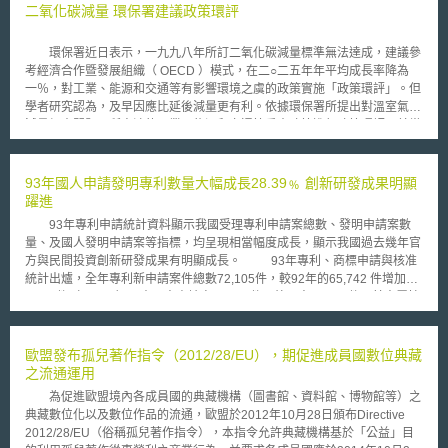
二氧化碳減量 環保署建議政策環評
環保署近日表示，一九九八年所訂二氧化碳減量標準無法達成，建議參
考經濟合作暨發展組織（ OECD ）模式，在二○二五年年平均成長率降為
一％，對工業、能源和交通等有影響環境之虞的政策實施「政策環評」。但
學者研究認為，及早因應比延後減量更有利。依據環保署所提出對溫室氣體
減量根本問題，所牽涉的工業、能源和交通等重大政策進行政策環評，首當
其衝包括蘇花高、中油八輕和台塑大煉鋼廠恐都將接受「檢驗」。 除
鋼鐵排放持續逐年增加，國內前一百大公司的溫室氣體排放量佔工業部門排
放量九成，住商和運輸部門執行情況也差。尤其推動汽燃費改隨油徵收一直
93年國人申請發明專利數量大幅成長28.39﹪ 創新研發成果明顯
未落實，交通政策以大量資金投注在新道路建設，吸引更大車流，應檢討整
躍進
體運輸政策。 在策略上，應根據現有環境影響評估法第廿六條，訂定
93年專利申請統計資料顯示我國受理專利申請案總數、發明申請案數
「政府政策環境影響評估作業辦法」，對國家溫室氣體減量最根本所在的工
量、及國人發明申請案等指標，均呈現相當幅度成長，顯示我國過去幾年官
業、能源、交通政策，以及其他有影響環境之虞政策，都應實施「政策環
方與民間投資創新研發成果有明顯成長。 93年專利、商標申請與核准
評」，並應建立現有能源價格和徵收碳稅討論機制。
統計出爐，全年專利新申請案件總數72,105件，較92年的65,742 件增加
6,363件（9.68﹪），本國人申請案43,038件，外國人29,067件。其中屬技
術強度較高的發明申請案件總數計41,930件，較前一年增加6,107件
（17.05﹪）；本國人發明申請案16,754件，較前一年大幅增加3,705件
（28.39﹪），顯示我國產業研發技術成果有向上提昇的趨勢。93年專利發
歐盟發布孤兒著作指令（2012/28/EU），期促進成員國數位典藏
證數66,415件，比92年大幅增加24,333件（57.82﹪），此係因93年7月專
之流通運用
利法修正實施，新型專利改採形式審查，縮短專利審查時程，及專利廢除異
為促進歐盟境內各成員國的典藏機構（圖書館、資料館、博物館等）之
議制度改採繳費後公告同時發證的制度轉換短期影響。 93年商標申請
典藏數位化以及數位作品的流通，歐盟於2012年10月28日頒布Directive
案依類別統計為72,650件，比92年申請案件數65,907件，增加6,743件
2012/28/EU（俗稱孤兒著作指令），本指令允許典藏機構基於「公益」目
（10.23﹪），；93年商標公告註冊案計54,912件，較前一年74,572件減少