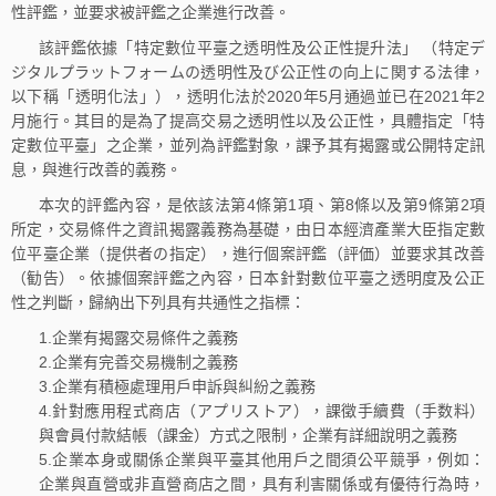
性評鑑，並要求被評鑑之企業進行改善。
該評鑑依據「特定數位平臺之透明性及公正性提升法」 （特定デ
ジタルプラットフォームの透明性及び公正性の向上に関する法律，
以下稱「透明化法」），透明化法於2020年5月通過並已在2021年2
月施行。其目的是為了提高交易之透明性以及公正性，具體指定「特
定數位平臺」之企業，並列為評鑑對象，課予其有揭露或公開特定訊
息，與進行改善的義務。
本次的評鑑內容，是依該法第4條第1項、第8條以及第9條第2項
所定，交易條件之資訊揭露義務為基礎，由日本經濟產業大臣指定數
位平臺企業（提供者の指定），進行個案評鑑（評価）並要求其改善
（勧告）。依據個案評鑑之內容，日本針對數位平臺之透明度及公正
性之判斷，歸納出下列具有共通性之指標：
1.企業有揭露交易條件之義務
2.企業有完善交易機制之義務
3.企業有積極處理用戶申訴與糾紛之義務
4.針對應用程式商店（アプリストア），課徵手續費（手数料）
與會員付款結帳（課金）方式之限制，企業有詳細說明之義務
5.企業本身或關係企業與平臺其他用戶之間須公平競爭，例如：
企業與直營或非直營商店之間，具有利害關係或有優待行為時，