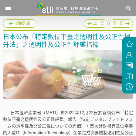
返回列表
上一篇
下一篇
日本公布「特定數位平臺之透明性及公正性提
升法」之透明性及公正性評鑑指標
日本經濟產業省（METI）於2022年12月22日於官網公布「特定
數位平臺之透明性及公正性評鑑」報告（特定デジタルプラットフォ
ームの透明性及び公正性についての評価），首次針對擁有數位平臺
的大型IT（Information Technology）企業完成交易機制透明性及公正