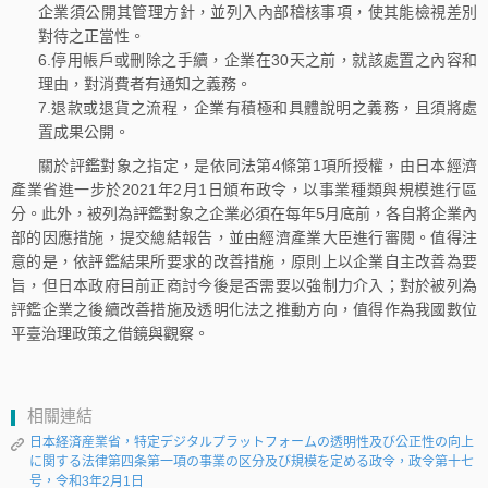
企業須公開其管理方針，並列入內部稽核事項，使其能檢視差別
對待之正當性。
6.停用帳戶或刪除之手續，企業在30天之前，就該處置之內容和
理由，對消費者有通知之義務。
7.退款或退貨之流程，企業有積極和具體說明之義務，且須將處
置成果公開。
關於評鑑對象之指定，是依同法第4條第1項所授權，由日本經濟
產業省進一步於2021年2月1日頒布政令，以事業種類與規模進行區
分。此外，被列為評鑑對象之企業必須在每年5月底前，各自將企業內
部的因應措施，提交總結報告，並由經濟產業大臣進行審閱。值得注
意的是，依評鑑結果所要求的改善措施，原則上以企業自主改善為要
旨，但日本政府目前正商討今後是否需要以強制力介入；對於被列為
評鑑企業之後續改善措施及透明化法之推動方向，值得作為我國數位
平臺治理政策之借鏡與觀察。
相關連結
日本経済産業省，特定デジタルプラットフォームの透明性及び公正性の向上
に関する法律第四条第一項の事業の区分及び規模を定める政令，政令第十七
号，令和3年2月1日