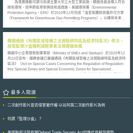
為落實推動可謂污染源主要大宗之大型工業設施，積極改善並導入符合
綠色環保、效率節能等新興技術或措施，美國環保署（Environmental
Protection Agency，EPA）於2010年12月完成「溫室氣體排放量許可方案
（Framework for Greenhouse Gas Permitting Programs）」以確保未來國
內新設置大型工業設施，其溫室氣體排放量能取得認定，並符合聯邦「清潔
空氣法案（Clean Air Act）」許可規範。環保署並將推動各項行動，協助州
地方政府調整法令及措施，屆時符合聯邦法規相關要求標準。 依據此
方案，自2011年1月起美國境內大型工業設施若有興建或進行重大修改計
韓國通過《有關區域發展之法規鬆綁特區及經濟特區法》修法，
畫，必須使用能源效率措施、符合效率成本科技來興建，確保能減少溫室氣
放寬監理沙盒機制減輕業者法規遵循負擔
體排放，並取得符合許可證明，以此模式控制達成美國溫室氣體減量目標。
韓國中小企業暨新創事業部（Ministry of SMEs and Startups）於2025年12
並且，環保署並同時公佈制訂「特定產業新污染源排放標準（New
月23日宣布，國務會議已審議通過《有關區域發展之法規鬆綁特區及經濟特
Source Performance Standards，NSPS）」，而特定產業將包括石化燃料
區法》（Act on Special Cases Concerning the Regulation of Regulation-
發電廠與煉油廠，兩項目前可謂最大工業污染源；並且所管制的空氣污染
free Special Zones and Special Economic Zones for Specialized
源，擴及包括溫室氣體、毒性化學物質，以及六種於「清潔空氣法案
Regional Development）修正案，修法目標在於降低參與業者的法規遵循
（Clean Air Act）」明定指標污染物(Criteria Pollutant)的重大常見空氣污染
負擔，活絡「特區」內之創新活動。 所謂「特區」，係指透過監理沙盒、
物。這些NSPS將設立特定產業新工業設施污染物之排放標準限制，並規範
暫時許可（Temporary Approval）等特別措施，使業者在特定區域內享有部
控制既有工業設施之空氣污染。美國環保署表示，未來將定期更新這些標準
分或全部之法規適用豁免，因而得以進行產品、服務及商業模式測試的「指
最多人閱讀
限制，以因應相關科學技術革新。 環保署官員認為，這些推動措施將
定區域」。該制度在推動以創新為導向之區域成長方面發揮了重要功能，惟
引領美國企業永續升級，開發更多綠色能源技術，吸引更多投資，並增加整
實務運作上，業者有時仍因主管機關基於安全考量所附加之額外條件，而面
體產業競爭力。然而，環保署這些措施，卻引起美國石油協會(American
二次創作影片是否侵害著作權-以谷阿莫二次創作影片為例
臨一定程度的法規遵循負擔。 根據修正法案規定，當主管機關擬對監理沙
Petroleum Institute)代表的反彈，並認為環保署這項強制措施是史無前例，
盒或暫時許可案附加額外條件時，必須明確證明該額外條件的必要性及比例
亦不符合「清潔空氣法案（Clean Air Act）」立法意旨及規範用意。環保署
原則。此一改變預期將大幅降低參與業者之法規遵循負擔，並提供更可預測
何謂「監理沙盒」？
近來積極推動「溫室氣體排放量許可方案」，以及制訂「特定產業新污染源
的監理實驗環境。 此外，修正法案還包含多項制度性改善措施，以提升
排放標準」，未來成效如何，及是否得以落實實施，有待後續觀察。
「特區」制度的有效性與問責性： 一、即使核准辦理實驗之期間屆滿或被
美國聯邦法院有關Defend Trade Secrets Act的晚近見解與趨勢