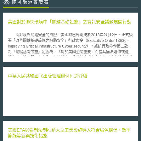
你可能還會想看
美國對於聯網環境中「關鍵基礎設施」之資訊安全議題展開行動
面對境外網路安全的風險，美國歐巴馬總統於2013年2月12日，正式簽
署「改善關鍵基礎設施之網路安全」行政命令（Executive Order 13636–
Improving Critical Infrastructure Cyber security），據該行政命令第二款，
將「關鍵基礎設施」定義為，「對於美國至關重要，而當其無法運作或遭受
損害時，將削弱國家安全、經濟穩定、公共健康或安全之有形或虛擬系統或
資產」，遂採取相對廣義之解釋。該行政命令第七款，亦指示美國商務部
「國家標準技術研究所」（National Institute of Standard and Technology,
NIST），將研議ㄧ個提升關鍵基礎設施資通訊安全之架構（Framework to
中華人民共和國《出版管理條例》之介紹
Improve Critical Infrastructure Cybersecurity），將美國聯邦憲法所保障的
企業商業機密、個人隱私權和公民自由等法益納入考量。 針對關鍵基
礎設施引發重要之法制議題，美國副司法部長Mr. James M. Cole表示，由
於關鍵基礎設施影響所及者，乃人民在法律下的權益，公部門政府將在該項
議題上與私部門共同合作（partnership），且未來將研議通過立法途徑
（legislation），將隱私權和公民權保護（the incorporation of privacy and
civil liberties safeguards）納入關鍵基礎設施資通訊安全法制之全盤考量，
相關趨勢殊值注意。
美國EPA以強制法制推動大型工業設施導入符合綠色環保、效率
節能等新興技術措施