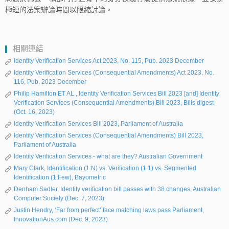
極短的法案辦論時間以限縮討論。
相關連結
Identity Verification Services Act 2023, No. 115, Pub. 2023 December
Identity Verification Services (Consequential Amendments) Act 2023, No.
116, Pub. 2023 December
Philip Hamilton ET AL., Identity Verification Services Bill 2023 [and] Identity
Verification Services (Consequential Amendments) Bill 2023, Bills digest
(Oct. 16, 2023)
Identity Verification Services Bill 2023, Parliament of Australia
Identity Verification Services (Consequential Amendments) Bill 2023,
Parliament of Australia
Identity Verification Services - what are they? Australian Government
Mary Clark, Identification (1:N) vs. Verification (1:1) vs. Segmented
Identification (1:Few), Bayometric
Denham Sadler, Identity verification bill passes with 38 changes, Australian
Computer Society (Dec. 7, 2023)
Justin Hendry, ‘Far from perfect’ face matching laws pass Parliament,
InnovationAus.com (Dec. 9, 2023)