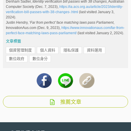
Denham Sadler,
Identity verification bill passes with 38 changes
, Australian
Computer Society (Dec. 7, 2023),
https://ia.acs.org.au/article/2023/identity-
verification-bill-passes-with-38-changes-.html
(last visited January 3,
2024).
Justin Hendry,
‘Far from perfect’ face matching laws pass Parliament
,
InnovationAus.com (Dec. 9, 2023),
https://www.innovationaus.com/far-from-
perfect-face-matching-laws-pass-parliament/
(last visited January 2, 2024).
文章標籤
個資管理制度
個人資料
隱私保護
資料運用
數位政府
數位身分
推薦文章