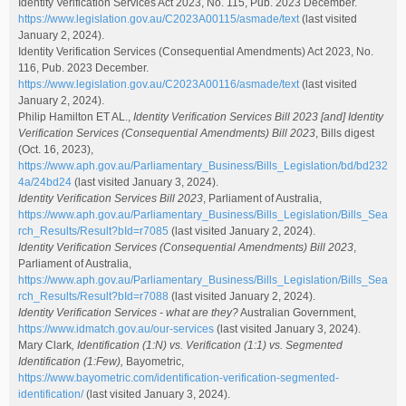
Identity Verification Services Act 2023, No. 115, Pub. 2023 December.
https://www.legislation.gov.au/C2023A00115/asmade/text
(last visited
January 2, 2024).
Identity Verification Services (Consequential Amendments) Act 2023, No.
116, Pub. 2023 December.
https://www.legislation.gov.au/C2023A00116/asmade/text
(last visited
January 2, 2024).
Philip Hamilton ET AL.,
Identity Verification Services Bill 2023 [and] Identity
Verification Services (Consequential Amendments) Bill 2023
, Bills digest
(Oct. 16, 2023),
https://www.aph.gov.au/Parliamentary_Business/Bills_Legislation/bd/bd232
4a/24bd24
(last visited January 3, 2024).
Identity Verification Services Bill 2023
, Parliament of Australia,
https://www.aph.gov.au/Parliamentary_Business/Bills_Legislation/Bills_Sea
rch_Results/Result?bId=r7085
(last visited January 2, 2024).
Identity Verification Services (Consequential Amendments) Bill 2023
,
Parliament of Australia,
https://www.aph.gov.au/Parliamentary_Business/Bills_Legislation/Bills_Sea
rch_Results/Result?bId=r7088
(last visited January 2, 2024).
Identity Verification Services - what are they?
Australian Government,
https://www.idmatch.gov.au/our-services
(last visited January 3, 2024).
Mary Clark
, Identification (1:N) vs. Verification (1:1) vs. Segmented
Identification (1:Few),
Bayometric,
https://www.bayometric.com/identification-verification-segmented-
identification/
(last visited January 3, 2024).