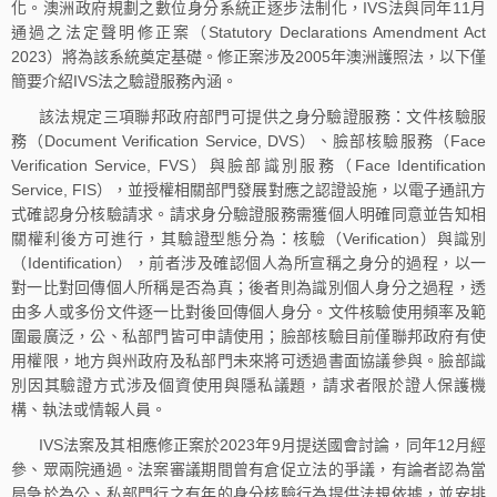
化。澳洲政府規劃之數位身分系統正逐步法制化，IVS法與同年11月
通過之法定聲明修正案（Statutory Declarations Amendment Act
2023）將為該系統奠定基礎。修正案涉及2005年澳洲護照法，以下僅
簡要介紹IVS法之驗證服務內涵。
該法規定三項聯邦政府部門可提供之身分驗證服務：文件核驗服
務（Document Verification Service, DVS）、臉部核驗服務（Face
Verification Service, FVS）與臉部識別服務（Face Identification
Service, FIS），並授權相關部門發展對應之認證設施，以電子通訊方
式確認身分核驗請求。請求身分驗證服務需獲個人明確同意並告知相
關權利後方可進行，其驗證型態分為：核驗（Verification）與識別
（Identification），前者涉及確認個人為所宣稱之身分的過程，以一
對一比對回傳個人所稱是否為真；後者則為識別個人身分之過程，透
由多人或多份文件逐一比對後回傳個人身分。文件核驗使用頻率及範
圍最廣泛，公、私部門皆可申請使用；臉部核驗目前僅聯邦政府有使
用權限，地方與州政府及私部門未來將可透過書面協議參與。臉部識
別因其驗證方式涉及個資使用與隱私議題，請求者限於證人保護機
構、執法或情報人員。
IVS法案及其相應修正案於2023年9月提送國會討論，同年12月經
參、眾兩院通過。法案審議期間曾有倉促立法的爭議，有論者認為當
局急於為公、私部門行之有年的身分核驗行為提供法規依據，並安排