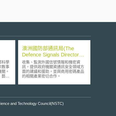
澳洲國防部通訊局(The
Defence Signals Directorate
/DSD)
部科學
收集、監測外國信號情報和機密資
宗教事
訊，提供政府機關資通訊安全領域方
機關。
面的建議和援助，並與商用密碼產品
、藝術
的相關產業密切合作。
。
e and Technology Council(NSTC)