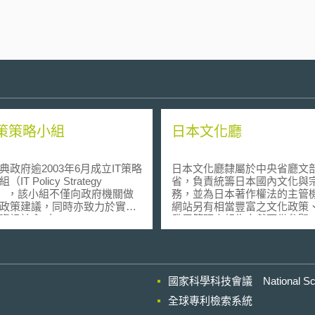
政策策略小組
日本文化廳
府逾2003年6月成立IT策略
日本文化廳隸屬於中央省廳文
IT Policy Strategy
省，負責統籌日本國內文化與
up），該小組不僅向政府機關做
務，並為日本著作權法的主管
政策建議，同時亦致力於實現
網站另有相當豐富之文化政策
社會（Information Society
發展等研究報告文獻可供參閱
 All）此一目標。網站上除了介紹該
組，同時亦提供IT政策策略小
出之報告以供下載。
國家科學科技會議 National Scienc
全球專利檢索系統