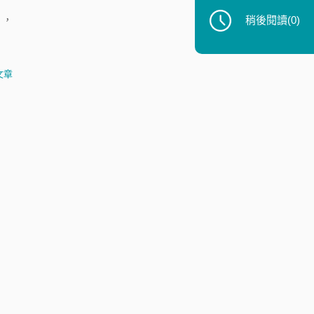
稍後閱讀
(0)
」，
文章