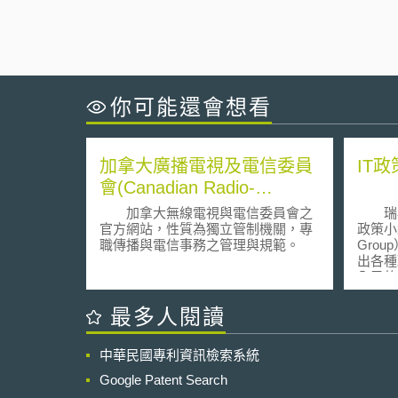
你可能還會想看
加拿大廣播電視及電信委員
IT
會(Canadian Radio-
television and
加拿大無線電視與電信委員會之
瑞典政
Telecommunications
官方網站，性質為獨立管制機關，專
政策小組（
職傳播與電信事務之管理與規範。
Gro
Commission)
出各種
全民的資訊
for
策略小
最多人閱讀
組所提
中華民國專利資訊檢索系統
Google Patent Search