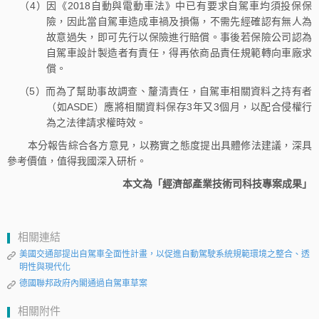
（4）因《2018自動與電動車法》中已有要求自駕車均須投保保
險，因此當自駕車造成車禍及損傷，不需先經確認有無人為
故意過失，即可先行以保險進行賠償。事後若保險公司認為
自駕車設計製造者有責任，得再依商品責任規範轉向車廠求
償。
（5）而為了幫助事故調查、釐清責任，自駕車相關資料之持有者
（如ASDE）應將相關資料保存3年又3個月，以配合侵權行
為之法律請求權時效。
本分報告綜合各方意見，以務實之態度提出具體修法建議，深具
參考價值，值得我國深入研析。
本文為「經濟部產業技術司科技專案成果」
相關連結
美國交通部提出自駕車全面性計畫，以促進自動駕駛系統規範環境之整合、透
明性與現代化
德國聯邦政府內閣通過自駕車草案
相關附件