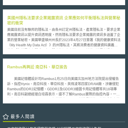
與軟體供應商及使用者均簽訂保密協議，始符合保護營業秘密法（Defend
Trade Secrets Act，DTSA）所定之營業秘密。 2021年2月Turret指控
CargoSprint及其CEO，以詐欺的方式，進入其授權Lufthansa Cargo
Americas（下稱Lufthansa）使用的Dock EnRoll軟體，並對於軟體的技術
美國州隱私法要求企業揭露資訊 企業應如何平衡隱私法與營業秘
資訊及演算法，進行逆向工程，盜用其營業秘密。CargoSprint則抗辯Turret
密的衝突
所主張者，不成立營業秘密。 對於軟體功能的合理保密措施認定標
美國目前沒有聯邦的隱私法，由各州訂定州隱私法、產業隱私法，要求企業
準，不論是原審法院及上訴法院均指出，應在於「誰被允許接觸」及「保密
應揭露資訊以提升資訊透明度，然而隱私法要求企業揭露的資訊多涵蓋了企
協議」。首先，對於「誰被允許接觸」之認定，原審法院指出Turret完全把
業的營業秘密。美國華盛頓州州長於2023年4月27日簽署《我的健康資料法
軟體控制權委由Lufthansa，而Lufthansa使其顧客了解Dock EnRoll軟體功
（My Health My Data Act）》的州隱私法，其將消費者的健康資料廣義定
能。上訴法院則指出雖然Lufthansa已限制僅得貨運代理相關的使用者，能
義為「與消費者有關或具合理關聯的個人資料，可用於識別消費者過去、現
夠接觸軟體，但Turret並不能證明其與Lufthansa達成協議，由Lufthansa作
在或未來的物理或心理健康狀況」，例如醫療相關資料、患者接受醫療服務
出前述的軟體使用者限制。其次，對於「保密協議」之認定，不論原審法院
的精確地理位置、透過非健康資料可推斷得出的資料。「非健康資料可推斷
及上訴法院均指出Turret未能證明其與Lufthansa及其他軟體使用者已簽訂保
得出的資料」，如零售業者蒐集消費者近期採購的訂單內容（非健康資
Rambus再興訟 南亞科、華亞挨告
密協議。綜上所述，兩審級法院均認為Turret未採取合理保密措施。 本文同
訊），並透過AI機器學習分析得出消費者可能懷孕的比例及預產期，藉此對
步刊登於TIPS網站（https://www.tips.org.tw）
該消費者投放零售業者的嬰幼產品的個人化廣告。 於《我的健康資料法》
美國記憶體設計司Rambus1月25日向美國北加州地方法院提出侵權告
廣義定義「健康資料」下，導致消費者可要求企業提供的資料可能涵蓋了
訴，指控Hynix、南亞科技、華亞科技、英飛凌等四家DRAM廠，涉嫌侵犯
「企業長期累積之消費者使用資料、經演算法分析運用之消費者使用資料、
Rambus的DDR2記憶體、GDDR2及GDDR3繪圖卡用記憶體等共18項專
共享消費者資料的第三方企業名單」等企業認為屬於其營業秘密的資料。
利。南亞科副總經理白培霖表示，還不了解Rambus實際的指控內容，一切
為平衡隱私法的資訊透明度及企業想保護其營業秘密，建議企業可先採
仍在了解中。 Rambus三年前推出RDRAM並獲得英特爾支持成為次世
取： 1.使公司的智財部門與資料保護部門合作，確保公司人員對公司營業
代主流產品，但因當時DRAM廠基於成本考量，決定支持DDR規格，所以
秘密標的及範圍的認知一致，並盤點企業所有的營業秘密以製作、持續更新
Rambus後來不得不被迫退出標準型DRAM市場。然因Rambus擁有多項記
營業秘密清單。 2.企業在揭露受營業秘密保護的資料給消費者前，先與消費
憶體專利，目前主要產品獲得新力PS遊戲機採用，所以大部份營收來源均
最多人閱讀
者簽訂保密契約，並參考前述營業秘密清單約定契約之保密範圍。 如企業
來自於權利金收入，去年Rambus營收約1億4500萬美元，其中的1億2000
欲採取更完備的營業秘密管理措施，建議參考資策會科法所創意智財中心發
萬美元就是權利金收入。 由於Rambus前年就宣佈研發出DDR2產品，
布的《營業秘密保護管理規範》。 本文同步刊登於TIPS網站