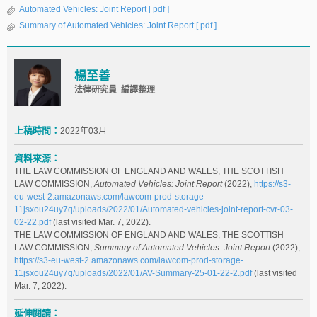
Automated Vehicles: Joint Report
[ pdf ]
Summary of Automated Vehicles: Joint Report
[ pdf ]
楊至善
法律研究員 編譯整理
上稿時間：
2022年03月
資料來源：
THE LAW COMMISSION OF ENGLAND AND WALES, THE SCOTTISH
LAW COMMISSION,
Automated Vehicles: Joint Report
(2022),
https://s3-
eu-west-2.amazonaws.com/lawcom-prod-storage-
11jsxou24uy7q/uploads/2022/01/Automated-vehicles-joint-report-cvr-03-
02-22.pdf
(last visited Mar. 7, 2022).
THE LAW COMMISSION OF ENGLAND AND WALES, THE SCOTTISH
LAW COMMISSION,
Summary of Automated Vehicles: Joint Report
(2022),
https://s3-eu-west-2.amazonaws.com/lawcom-prod-storage-
11jsxou24uy7q/uploads/2022/01/AV-Summary-25-01-22-2.pdf
(last visited
Mar. 7, 2022).
延伸閱讀：