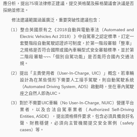
應分析，提出75項法律修正建議，提交英格蘭及蘇格蘭議會決議是否
採納並修法。
修法建議範圍涵蓋廣泛，重要突破性建議包含：
（1）整合英國原有之《2018自動與電動車法（Automated and
Electric Vehicles Act 2018）》中自駕車之認定標準，訂定一
套雙階段自動駕駛認證許可制度，於第一階段審驗「整車」
之規格是否符合國際或國內車輛型式安全審驗標準，並於第
二階段審驗¬¬¬「個別自駕功能」是否能符合國內交通法
規。
（2）提出「主責使用者（User-In-Charge, UIC）」概念，若車輛
設計為在某些情形下需要人工接手駕駛，則自動駕駛系統
（Automated Driving System, ADS）啟動時，坐在車內駕駛
座之自然人即為UIC。
（3）對於不需要UIC車輛（No User-In-Charge, NUIC）營運平台
業者，以及合法自駕車業者（Authorized Self-Driving
Entities, ASDE），提出資格條件要求，包含必須具備良好名
聲、財務穩健，必須向主管機關提交安全案例（safety
cases）等。