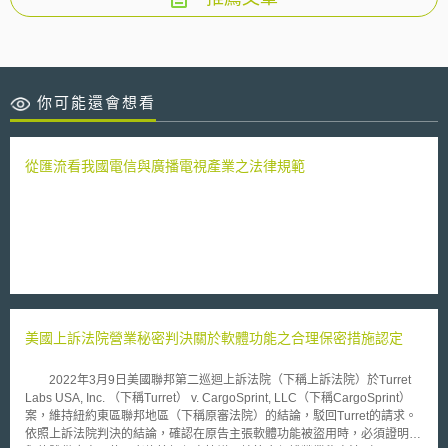
你可能還會想看
從匯流看我國電信與廣播電視產業之法律規範
美國上訴法院營業秘密判決關於軟體功能之合理保密措施認定
2022年3月9日美國聯邦第二巡迴上訴法院（下稱上訴法院）於Turret
Labs USA, Inc. （下稱Turret） v. CargoSprint, LLC（下稱CargoSprint）
案，維持紐約東區聯邦地區（下稱原審法院）的結論，駁回Turret的請求。
依照上訴法院判決的結論，確認在原告主張軟體功能被盜用時，必須證明其