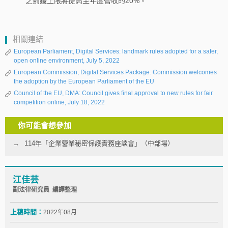
之罰鍰上限將提高至年度營收的20%。
相關連結
European Parliament, Digital Services: landmark rules adopted for a safer,
open online environment, July 5, 2022
European Commission, Digital Services Package: Commission welcomes
the adoption by the European Parliament of the EU
Council of the EU, DMA: Council gives final approval to new rules for fair
competition online, July 18, 2022
你可能會想參加
114年「企業營業秘密保護實務座談會」（中部場）
江佳芸
副法律研究員 編譯整理
上稿時間：
2022年08月