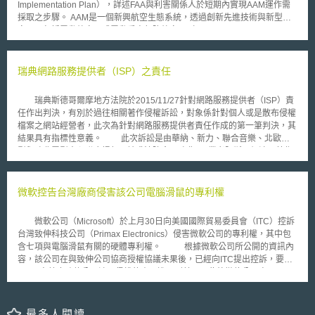
Implementation Plan），詳述FAA與利害關係人於短期內實現AAM運作需
的法律功能後，始能認定其為認真使用。（歐盟法院亦肯認之，認為認真使
採取之步驟。 AAM是一個新興航空生態系統，透過創新先進技術與新型航
用指的是符合商標作為其註冊「產品或服務的來源識別」這一個主要功
空器，包括電動航空器或電動垂直起降航空器（electric vertical takeoff and
能）。 (2)未認真使用：本案判決特別指出，如果僅僅是基於阻擋他人使用
landing, eVTOL），提供交通運輸更具效率、永續與公平的選擇機會。不
該商標的「投機性目的」而註冊商標，卻未對公眾使用或僅為象徵性的使用
過，本執行計畫所稱之AAM僅適用於有人駕駛之客貨運輸類型。為促進日常
（如非向公眾銷售的內部使用 又本文亦觀察到本案失效商標的權利人
相關服務，該計畫以現行飛航程序與基礎設施為利用基礎，並就航空器與飛
瑞典網路服務提供者（ISP）之責任
非中國知名涼茶「王老吉」所屬的廣州醫藥集團有限公司，若終審法院最後
行員認證、空域進出管理、飛行員培訓、基礎設施開發、安全維護、公眾參
未做出商標失效的判決，將可能影響廣州醫藥集團有限公司在澳門市場拓展
與等事項進行處理，以引領產業安全擴展。此外，本計畫還包含可應用於任
「王老吉」品牌。因此企業若要避免此類商標搶註風險，應事前在品牌拓展
瑞典斯德哥爾摩地方法院於2015/11/27針對網路服務提供者（ISP）責
何場域之計畫指南（planning guide），並臚列關鍵整合目標與順序。本次
規劃時期同步做好「商標布局」規劃。否則，只能透過事後向商標專責機關
任作出判決，有別於過往相關著作侵權訴訟，對象係針對個人或是散布侵權
計畫著重之處簡述如下： （1）運作：飛行員將能按預定飛行計畫駕駛新先
「即時主張救濟」，如：以「商標未使用」主張申請廢止該商標。 本文同
檔案之網站經營者，此次為針對網路服務提供者責任作成的第一筆判決，其
進移動航空器往返多地；AAM航空器將盡可能使用機場周圍等級B與C空域
步刊登於TIPS網站（https://www.tips.org.tw）
結果具有指標性意義。 此次訴訟是由華納、新力、聯合音樂、北歐電
範圍內之既有或修正的低空目視飛行規則（Visual Flight Rules, VFR）路
影與瑞典電影中心聯合提起，請求法院命一瑞典ISP業者阻斷二個涉及著作
線，飛行於城市與大都市地區上空4000英尺（約1219.2公尺）。 （2）基
權侵害之網站連結。原告等聲稱被告提供網路連接到侵權網站之行為，已構
礎設施：營運商、製造商、州與地方政府，以及其他利害關係人將負責計
成侵害行為的參與（medverkar），據此請求法院禁止被告繼續此參與侵害
劃、發展與利用直升機場（heliport）或垂直機場（vertiport）基礎設施；起
行為。然法院未予採納，認為：（一）依歐盟指令（Infosoc-directivet）之
微軟控告台灣廠商侵害該公司電腦滑鼠的專利權
初AAM將運作於既有的直升機場、商業服務機場與通用航空（general
要求，若網路中介者之服務受到第三人利用，作為侵害著作權及其鄰接權之
aviation, GA）機場，故需針對充電站、停機坪與滑行空間等進行改造與安
用途，各會員國須提供著作權人司法救濟途徑，以對抗中介人。由於瑞典著
裝。 （3）電網（Power Grid）：電網可能需要升級以供AAM操作；FAA與
微軟公司（Microsoft）於上月30日向美國國際貿易委員會（ITC）控訴
作權法已提供禁制令（föreläggande）之申請予著作權人，藉此對抗參與侵
美國國家再生能源實驗室（National Renewable Energy Laboratory,
台灣致伸科技公司（Primax Electronics）侵害微軟公司的專利權，其中包
害行為的幫助犯。可見瑞典著作權法已符合指令之要求。（二）其次，法院
NREL）簽署機構間的協議，以確定航空器電氣化（electrification）對垂直
含七項與電腦滑鼠有關的硬體專利權。 根據微軟公司所公開的資訊內
認定本案被告係單純提供其顧客網路聯結到侵權網站，不構成瑞典著作權法
機場、直升機場或機場電網的影響。 （4）安全：美國國土安全部
容，該公司在與致伸公司協商授權協議未果後，已經向ITC提出控訴，要求
上之參與侵權行為。因所謂參與必須是客觀上對侵權行為人有幫助行為（如
（Department of Homeland Security, DHS）將確定必要的AAM安全類型；
ITC下令禁止致伸公司涉及侵權的產品進口到美國。此外微軟公司高層
給與建議及諮詢），但本案被告並未與侵權網站有任何契約或特定關係，不
美國運輸安全管理局（Transportation Security Administration, TSA）與
Horacio Gutierrez表示，在該公司提告之前曾多次與致伸公司協商相關授權
能因為少部分之非法使用者利用其網站連結便認定其構成參與侵權行為。故
FAA亦評估基於先進技術的使用與操作協定（operational protocols）而提
條件，但致伸公司卻無授權的意願，因此才向ITC提出控訴。 微軟公
法院認定本案不具備核發禁制令條件，駁回原告等請求。對此，原告擬提出
高資安要求之需求。 （5）環境：FAA將斟酌AAM運作的環境影響，包括噪
司向ITC控告致伸公司侵犯該公司七項的專利權，這些專利權的內容主要是
最多人閱讀