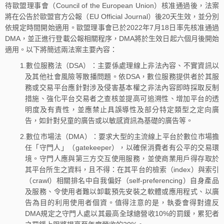
待歐盟理事會（Council of the European Union）核准通過後，法案
將在公告於歐盟官方公報（EU Official Journal）後20天生效，並分別
依規定時間開始適用。歐盟理事會已於2022年7月18日率先核准通過
DMA，並正進行登載公報相關程序，DMA將於生效日起六個月後開始
適用。以下將簡述兩法案主要內容：
1.數位服務法（DSA）：主要係處理線上非法內容、不實資訊以
及其他社會風險等散播問題。依DSA，數位服務提供者於其服
務或交易平台應針對涉及侵害基本權之非法內容即時採取反制
措施、強化平台交易者之查核並提高可追溯性、增加平台的透
明度及有責性，並應禁止具誤導性及部分特定類型之定向廣
告，如針對兒童的廣告或以敏感資訊為基礎的廣告等。
2.數位市場法（DMA）：要求大型的主流線上平台於數位市場擔
任「守門人」（gatekeeper），以確保消費者有公平的交易環
境。守門人應與第三方交互使用服務，並使商業用戶得存取於
其平台所生之資料，且不得：在其平台的檢索（index）與索引
（crawl）相關排名中自我偏好（self-preferencing）自身產品
及服務、令使用者難以卸載預先安裝之軟體或應用程式、以廣
告為目的利用使用者個資。值得注意的是，執委會得對違反
DMA規定之守門人處以其最高全球總營收10%的罰鍰，累犯者