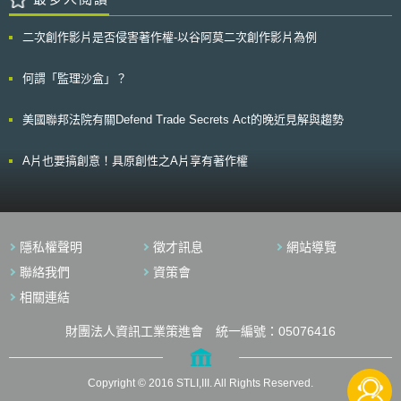
上訴，後續發展有待觀察。
音、空氣品質、視覺干擾及對野生生物的破壞等因素。 （6）公眾參與：為
與電腦滑鼠的技術有關。其中一項為U2技術，該技術可以讓電腦滑鼠連結
更了解公眾對AAM運作的擔憂（包括噪音與緩解措施），FAA將與機場、地
USB與PS/2二種不同規格的連接埠，並自動偵測目前在使用中的是哪一種
二次創作影片是否侵害著作權-以谷阿莫二次創作影片為例
方、州及社區進行合作；許多利害關係人（如AAM營運商、機場與垂直機場
連接埠。另外還有一項技術為TiltWheel，該技術使滾輪可以左右方向的滾
營運商）將於公眾參與中扮演重要角色。
動，並藉由傾斜方式讓滑鼠增添更多移動的功能。 一般來說，ITC收
到專利相關案件的控訴後，會視案件的複雜程度，在12-18個月內完成審理
何謂「監理沙盒」？
及判決，因此本案後續判決結果尚有待觀察。
美國聯邦法院有關Defend Trade Secrets Act的晚近見解與趨勢
A片也要搞創意！具原創性之A片享有著作權
隱私權聲明
徵才訊息
網站導覽
聯絡我們
資策會
相關連結
財團法人資訊工業策進會 統一編號：05076416
Copyright © 2016 STLI,III. All Rights Reserved.