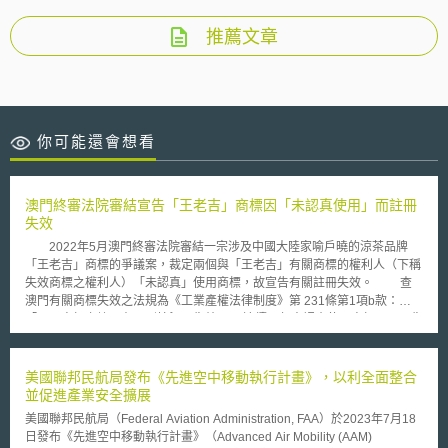
推薦文章
你可能還會想看
澳門終審法院審結宣告「王老吉」商標因「未認真使用」而註冊
失效
2022年5月澳門終審法院審結一宗涉及中國大陸家喻戶曉的涼茶品牌
「王老吉」商標的爭議案，裁定兩個與「王老吉」有關商標的權利人（下稱
失效商標之權利人）「未認真」使用商標，故宣告有關註冊失效。 查
澳門有關商標失效之法規為《工業產權法律制度》第 231條第1項b款：
「一、商標之註冊在下列情況下失效：b) 連續三年未認真使用商標」。而失
效商標之權利人主張延展商標專用期限，應認為有認真使用商標，但最後終
審法院認為延展商標專用期限不算是認真使用商標，而宣布其註冊商標失
效。終審法院也引述歐盟法院判決輔助其判斷，指出關於商標認真使用的主
美國聯邦民航局發布《先進空中移動執行計畫》，以利全面整合
要宗旨為以下： (1)認真使用：本案判決指出「如果說某個已註冊商標的權
並促進產業安全擴展
利人有“權利”對商標進行（排他性的）使用，那麼他同時也負有使用該商標
美國聯邦民航局（Federal Aviation Administration, FAA）於2023年7月18
的義務」，因此，商標認真使用指的是權利人必須確實將註冊商標使用在註
日發布《先進空中移動執行計畫》（Advanced Air Mobility (AAM)
冊的商品或服務上，達到商標向消費者（或稱公眾）指明某商品與服務來源