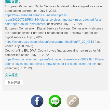
資料來源：
European Parliament, Digital Services: landmark rules adopted for a safer,
open online environment, July 5, 2022,
https://www.europarl.europa.eu/news/en/press-
room/20220701IPR34364/digital-services-landmark-rules-adopted-for-a-
safer-open-online-environment
(last visited July 18, 2022).
European Commission, Digital Services Package: Commission welcomes
the adoption by the European Parliament of the EU's new rulebook for
digital services, July 5, 2022,
https://ec.europa.eu/commission/presscorner/detail/en/IP_22_4313
(last
visited July 18, 2022).
Council of the EU, DMA: Council gives final approval to new rules for fair
competition online, July 18, 2022,
https://www.consilium.europa.eu/en/press/press-releases/2022/07/18/dma-
council-gives-final-approval-to-new-rules-for-fair-competition-online/
(last
visited Aug. 1, 2022)
文章標籤
數位經濟