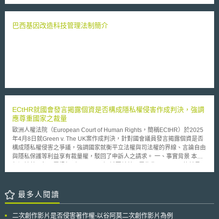
意見，包括但不限於： 1. 無人機系統及其零組件的定義： 針對BIS初步認定
的交通，更少污染的車輛和更先進的技術解決方案，並同時加強歐盟產業業
之下列UAS平台必要組成部分，評估其定義和標準功能：（1）機載電腦；
的競爭力。為此，本次議程聚焦包括未來車輛和基礎設施安全措施綜合政
（2）通訊系統；（3）飛行控制系統；（4）地面控制站或系統；（5）運
策;重型車輛的二氧化碳標準; 歐洲發展和製造電池的戰略行動計畫以及關於
巴西基因改造科技管理法制簡介
作軟體；（6）任務規劃軟體；（7）智慧型電池電源系統；（8）本地和外
車聯網和自駕車的前瞻性戰略。 而歐洲能源聯盟表示：交通正到跨越
部資料儲存設備和服務；及（9）人工智慧軟體或應用程式； 2. 評估是否有
一個新的技術前沿，透過能源聯盟的最終提案，將可幫助我們相關產業保持
資料外洩和遠端存取控制以外的其他風險； 3. 評估不同外國敵對勢力帶來
領先地位，並透過大規模研發關鍵技術解決方案，包括潔淨能源之電池技術
的風險，例如：是否應考慮與外國敵對勢力有關聯的特定個人或實體等； 4.
和建置相關充電基礎設施，以解決碳排放，行車擁堵和降低事故發生。
評估例外可允許交易的情形；及 5. 評估相關經濟性影響，例如：對美國企
歐盟氣候行動與能源專員亦表示：所有部門都必須為實現巴黎協議之氣
業或公眾資料隱私和保護、反競爭效應（Anticompetitive Effects）等，及其
候承諾做出貢獻，這就是為什麼歐盟在有史以來第一次訂定提提高燃油效率
應有的相應措施。 BIS開放公眾得針對該ANPRM於2025年3月4日前提出意
標轉和減少碳排放的標準，也為歐洲工業鞏固當前在創新技術領域的領導地
見，俾利後續發布法規。
位。 歐盟交通運輸專員亦表示：過去一年，執委會在通領域提出許多
重大舉措，以提升未來交通安全、乾淨及聯網性。所有措施皆以乾淨且智慧
ECtHR就國會發言揭露個資是否構成隱私權侵害作成判決，強調
的交通工具目標前進，並尋求各成員國和歐洲議會能支持該雄心壯志。
應尊重國家之裁量
歐盟內部市場，產業，創業和中小企業專員表示：90％的道路交通事故
係出於人為錯誤，目前提出新的強制性安全功能將減少事故的數量，並有利
歐洲人權法院（European Court of Human Rights，簡稱ECtHR）於2025
車聯網及自駕車技術發展。 本次議程內容簡介如下 交通安全 從2001年
年4月8日就Green v. The UK案作成判決，針對國會議員發言揭露個資是否
至今道路死亡人數減少已了一半以上，然2017年歐盟境內仍有25,300人交
構成隱私權侵害之爭議，強調國家就衡平立法權與司法權的界線、言論自由
通事故身亡，及13.5 萬人受重傷。因此，歐盟執委會建議新型車輛應配備
與隱私保護等利益享有裁量權，駁回了申訴人之請求。 一、事實背景 本案
先進的安全功能，例如用於汽車的先進緊急煞車和車距保持輔助系統或卡車
起源於英國每日電訊報（Telegraph）試圖就英國零售集團Arcadia的前員工
對於周遭行人和用路人之檢測系統。此外，委員會將幫助成員國能在危險路
針對其董事長Philip Green的職場性騷擾與霸凌指控進行報導。先前，
段進行系統性改善建設投資。預計將可挽救多達10,500人的生命，並在
Arcadia及Green已與涉及相關糾紛的員工達成了和解協議，依據協議所附
2020-2030年期間避免接近6萬人的嚴重受傷，從而為歐盟實現2050年接近
保密協定，員工除正當揭露（如向警察揭露犯罪）外不得洩露相關資訊。
最多人閱讀
零死亡和重傷的長期目標做出貢獻。 交通能源清潔性 歐盟執委會將提出有
Green於Telegraph於報導前徵求當事人評論時發現資訊遭洩露，隨即向法
史以來第一個重型車輛的二氧化碳排放標準來完成低排放交通系統的計畫。
院申請禁制令與暫時禁制令，英國上訴法院嗣後批准了暫時禁制令，認定
二次創作影片是否侵害著作權-以谷阿莫二次創作影片為例
此外，2025年，新卡車的二氧化碳平均排放量必須比2019年低15％。2030
Telegraph獲得的資訊很可能來自違反保密協定的揭露，也不認為欲報導的