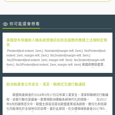
你可能還會想看
美國發布保護無人機系統資通訊技術及服務供應鏈之法規制定預
告
.Pindent{text-indent: 2em;} .Noindent{margin-left: 2em;} .NoPindent{text-
indent: 2em; margin-left: 2em;} .No2indent{margin-left: 3em;}
.No2Pindent{text-indent: 2em; margin-left: 3em} .No3indent{margin-left:
4em;} .No3Pindent{text-indent: 2em; margin-left: 4em} 美國商務部產業安
全局（Bureau of Industry and Security, BIS）於2025年1月2日發布保護無
人機系統資通訊技術及服務供應鏈（Securing the Information and
Communications Technology and Services Supply Chain: Unmanned
Aircraft Systems）之法規制定預告（advance notice of proposed
歐洲執委會公布安全，清潔，聯網式交通行動議程
rulemaking, ANPRM），其目的在於透過維護供應鏈安全，避免中俄等外
國敵對勢力，藉由參與無人機系統（Unmanned Aircraft Systems, UAS）資
歐盟執委員會於2018年5月17日公布第三套安全，清潔和聯網式行動議
通訊技術與服務（Information and Communications Technology and
程，該套行動也是最後一套實現歐洲運輸系統現代化的措施。 在2017
Services, ICTS）遠端存取和操縱UAS，提高美國敏感資訊暴露風險。本次
年9月的國情咨文中，歐盟主席容克提出歐盟產業成為創新，數位化和低碳
ANPRM是BIS依據2019年5月15日川普總統簽署之確保ICTS供應鏈安全的
化均能領先於全球地位的目標。基於此原因，在交通領域執委會2017年5月
第13873號行政命令所發布。 為確保UAS安全，BIS針對下列事項尋求公眾
和11月的提出兩套歐洲行動措施，其目標係讓所有歐洲人都能從享受更安全