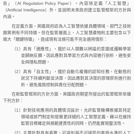
告」（AI Regulation Policy Paper）。內容除定義「人工智慧」
（Artificial Intelligence）外，並說明未來政府建立監管框架的方針與
內涵。
在定義方面，英國政府認為人工智慧依據具體領域、部門之技術
跟案例有不同特徵。但在監管層面上，人工智慧產物則主要包含以下
兩大「關鍵特徵」，造成現有法規可能不完全適用情形：
（1）具有「適應性」，擅於以人類難以辨識的意圖或邏輯學習
並歸納反饋，因此應對其學習方式與內容進行剖析，避免安
全與隱私問題。
（2）具有「自主性」，擅於自動化複雜的認知任務，在動態的
狀況下持續判斷並決策，因此應對其決策的原理原則進行剖
析，避免風險控制與責任分配問題。
在新監管框架的方針方面，英國政府期望所提出的監管框架依循
下列方針：
（1）針對技術應用的具體情況設計，允許監管機構根據其特定
領域或部門制定和發展更詳細的人工智慧定義，藉以在維持
監管目標確定與規範連貫性的同時，仍然能實現靈活性。
（2）主要針對具有真實、可識別與不可接受的風險水準的人工