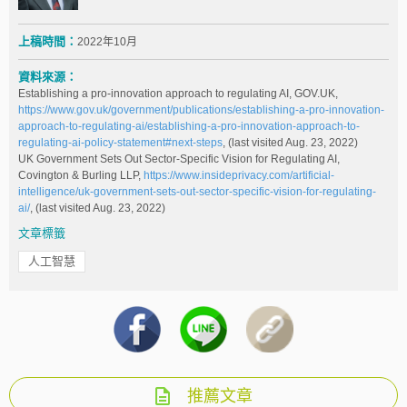
上稿時間：
2022年10月
資料來源：
Establishing a pro-innovation approach to regulating AI, GOV.UK,
https://www.gov.uk/government/publications/establishing-a-pro-innovation-
approach-to-regulating-ai/establishing-a-pro-innovation-approach-to-
regulating-ai-policy-statement#next-steps
, (last visited Aug. 23, 2022)
UK Government Sets Out Sector-Specific Vision for Regulating AI,
Covington & Burling LLP,
https://www.insideprivacy.com/artificial-
intelligence/uk-government-sets-out-sector-specific-vision-for-regulating-
ai/
, (last visited Aug. 23, 2022)
文章標籤
人工智慧
推薦文章