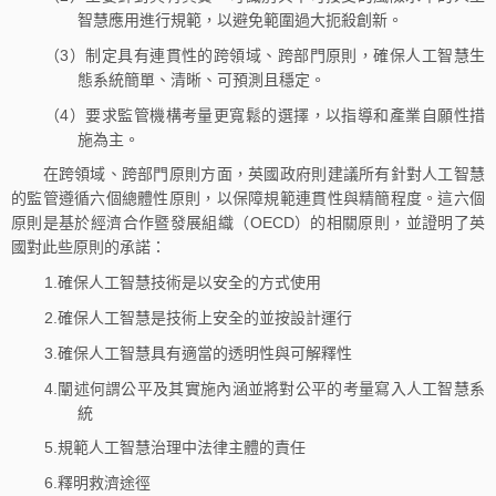
智慧應用進行規範，以避免範圍過大扼殺創新。
（3）制定具有連貫性的跨領域、跨部門原則，確保人工智慧生
態系統簡單、清晰、可預測且穩定。
（4）要求監管機構考量更寬鬆的選擇，以指導和產業自願性措
施為主。
在跨領域、跨部門原則方面，英國政府則建議所有針對人工智慧
的監管遵循六個總體性原則，以保障規範連貫性與精簡程度。這六個
原則是基於經濟合作暨發展組織（OECD）的相關原則，並證明了英
國對此些原則的承諾：
1.確保人工智慧技術是以安全的方式使用
2.確保人工智慧是技術上安全的並按設計運行
3.確保人工智慧具有適當的透明性與可解釋性
4.闡述何謂公平及其實施內涵並將對公平的考量寫入人工智慧系
統
5.規範人工智慧治理中法律主體的責任
6.釋明救濟途徑