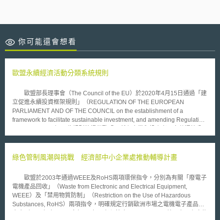
你可能還會想看
歐盟永續經濟活動分類系統規則
歐盟部長理事會（The Council of the EU）於2020年4月15日通過「建
立促進永續投資框架規則」（REGULATION OF THE EUROPEAN
PARLIAMENT AND OF THE COUNCIL on the establishment of a
framework to facilitate sustainable investment, and amending Regulation
(EU) 2019/2088）。此規則將提供歐盟內所有企業和投資者一套共通性分
類系統（taxonomy，以下簡稱分類法），以識別哪些是被認為具有環境永
續性的經濟活動。 該分類法將促使投資者把投資重心轉移至永續發展
的技術和業務上，此為歐盟2050年實現氣候中和並達成《巴黎協定》2030
綠色管制風潮與挑戰 經濟部中小企業處推動輔導計畫
年目標的重要基礎，並預計可減少40％的溫室氣體排放。為此，歐盟執委會
估計每年必須投資約1800億歐元，方可能達此目的。而未來框架將奠基於
歐盟於2003年通過WEEE及RoHS兩項環保指令，分別為有關「廢電子
六項歐盟環境目標，包括緩解氣候變化、適應氣候變化、水資源和海洋資源
電機產品回收」（Waste from Electronic and Electrical Equipment,
的永續利用和保護、朝向循環經濟轉型、污染防治、保護和恢復生物多樣性
WEEE）及「禁用物質防制」（Restriction on the Use of Hazardous
和生態系統。另外，依照歐盟部長理事會與歐洲議會於2019年12月18日達
Substances, RoHS）兩項指令，明確規定行銷歐洲市場之電機電子產品，
成的政治協議中指出，永續性經濟活動必須符合的四個要求，包括必須至少
自去（2005）年8月及今年7月起，必須符合WEEE及RoHS禁用六項有害物
為上述六個環境目標其中之一做出實質性貢獻、對其他任何環境目標均無重