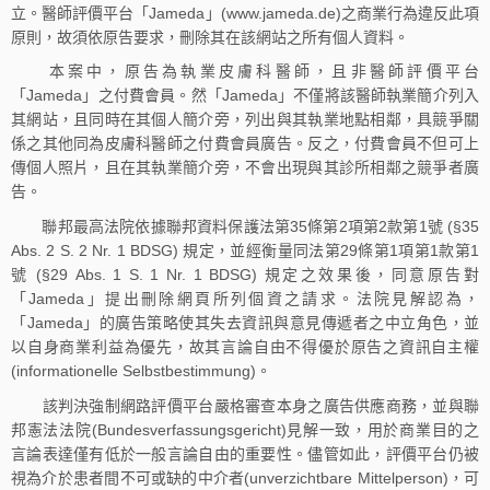
立。醫師評價平台「Jameda」(www.jameda.de)之商業行為違反此項
原則，故須依原告要求，刪除其在該網站之所有個人資料。
本案中，原告為執業皮膚科醫師，且非醫師評價平台
「Jameda」之付費會員。然「Jameda」不僅將該醫師執業簡介列入
其網站，且同時在其個人簡介旁，列出與其執業地點相鄰，具競爭關
係之其他同為皮膚科醫師之付費會員廣告。反之，付費會員不但可上
傳個人照片，且在其執業簡介旁，不會出現與其診所相鄰之競爭者廣
告。
聯邦最高法院依據聯邦資料保護法第35條第2項第2款第1號 (§35
Abs. 2 S. 2 Nr. 1 BDSG) 規定，並經衡量同法第29條第1項第1款第1
號 (§29 Abs. 1 S. 1 Nr. 1 BDSG) 規定之效果後，同意原告對
「Jameda」提出刪除網頁所列個資之請求。法院見解認為，
「Jameda」的廣告策略使其失去資訊與意見傳遞者之中立角色，並
以自身商業利益為優先，故其言論自由不得優於原告之資訊自主權
(informationelle Selbstbestimmung)。
該判決強制網路評價平台嚴格審查本身之廣告供應商務，並與聯
邦憲法法院(Bundesverfassungsgericht)見解一致，用於商業目的之
言論表達僅有低於一般言論自由的重要性。儘管如此，評價平台仍被
視為介於患者間不可或缺的中介者(unverzichtbare Mittelperson)，可