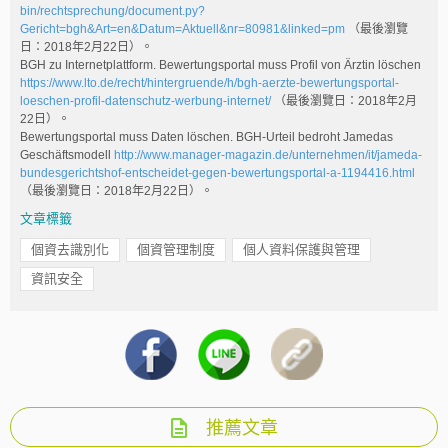
bin/rechtsprechung/document.py?
Gericht=bgh&Art=en&Datum=Aktuell&nr=80981&linked=pm
（最後瀏覽
日：2018年2月22日）。
BGH zu Internetplattform. Bewertungsportal muss Profil von Ärztin löschen
https://www.lto.de/recht/hintergruende/h/bgh-aerzte-bewertungsportal-
loeschen-profil-datenschutz-werbung-internet/
（最後瀏覽日：2018年2月
22日）。
Bewertungsportal muss Daten löschen. BGH-Urteil bedroht Jamedas
Geschäftsmodell
http://www.manager-magazin.de/unternehmen/it/jameda-
bundesgerichtshof-entscheidet-gegen-bewertungsportal-a-1194416.html
（最後瀏覽日：2018年2月22日）。
文章標籤
個資去識別化
個資管理制度
個人資料保護與管理
資訊安全
推薦文章