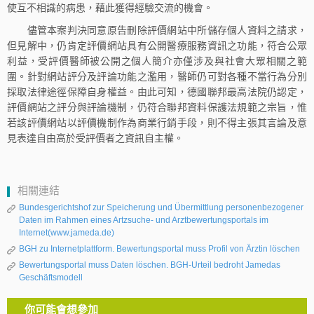
使互不相識的病患，藉此獲得經驗交流的機會。
儘管本案判決同意原告刪除評價網站中所儲存個人資料之請求，
但見解中，仍肯定評價網站具有公開醫療服務資訊之功能，符合公眾
利益，受評價醫師被公開之個人簡介亦僅涉及與社會大眾相關之範
圍。針對網站評分及評論功能之濫用，醫師仍可對各種不當行為分別
採取法律途徑保障自身權益。由此可知，德國聯邦最高法院仍認定，
評價網站之評分與評論機制，仍符合聯邦資料保護法規範之宗旨，惟
若該評價網站以評價機制作為商業行銷手段，則不得主張其言論及意
見表達自由高於受評價者之資訊自主權。
相關連結
Bundesgerichtshof zur Speicherung und Übermittlung personenbezogener
Daten im Rahmen eines Artzsuche- und Arztbewertungsportals im
Internet(www.jameda.de)
BGH zu Internetplattform. Bewertungsportal muss Profil von Ärztin löschen
Bewertungsportal muss Daten löschen. BGH-Urteil bedroht Jamedas
Geschäftsmodell
你可能會想參加