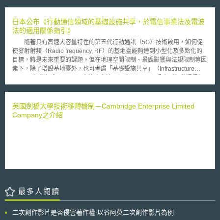
質(鉛、鎘、汞、六價鉻、PBB及PBDE) 兩指令之規定，才能進入歐洲市
大損害、遵守穩健且基於科學的技術篩選標準（technical screening
場。簡單來說，WEEE係為確保在產品到達壽命終結時，其廢棄的零組件不
criteria）、遵守最低限度的社會和治理保障。 本規則目前雖經歐盟部
致污染環境，同時部分材料還要能回收再利用；RoHS旨在規範產品的上游
日本公布《行動通信領域的基礎設施共享，於電信事業法及電波
長理事會通過，後續仍須經歐洲議會（The European Parliament）通過，
設計及中游製造段必須符合嚴格的環保規範，此兩項環保指令勢必對台灣每
法的適用關係指引》
預計2020年前通過緩解和適應氣候變化的分類法，以確保2021年起能全面
年輸往歐洲的電機電子產品，產生相當程度的衝擊，若是產品不符合相關規
適用。
隨著具有高速大容量特性的第五代行動通訊（5G）技術啟用，如何促
定，最嚴重將遭受到產品下架的處分。 對此，經濟部擬訂了「我國產
使發射射頻（Radio frequency, RF）的基地臺能夠達到小型化及多點化的
業因應歐盟環保指令行動方案」，以今年6月底前輔導輸歐產值80%廠商符
目標，將是未來重要的課題。但在地理空間限制、景觀影響與法規限制等因
合RoHS指令要求為目標，而為了協助台灣中小企業因應新規定，中小企業
素下，除了增設基地臺外，也可考慮「基礎設施共享」（Infrastructure
處將輔導320家中小企業進入綠色材料與供應鏈體系，並與國際綠色供應鏈
Sharing）的概念。 日本總務省於2018年12月28日公布《行動通訊領
接軌，提高中小企業綠色競爭力。
域的基礎設施共享－電信事業法及電波法的適用關係指引》（移動通信分野
におけるインフラシェアリングに係る電気通信事業法及び電波法の適用関
係に関するガイドライン）。 本指引主要從「利用基礎設施共享，推
英國劍橋大學技術移轉機制－Cambridge Enterprise Limited
動行動通訊網絡整備」的觀點出發，首先定義「基礎設施共享事業」之範圍
Company之介紹
與型態，其將基礎設施分為兩類，一類為土地和建物、鐵塔等工作物、另一
類為電信設備（如天線、增幅器、調變器）。接著說明基礎設施分享業者在
使用上述兩類基礎設施時，於電信事業法及電波法之適用。具體內容包含欲
經營該事業之必要程序、業者向行動通訊業者提供基礎設施時簽訂的契約類
型、提供基礎設施的條件，最後說明若行動通訊業者、電信業者等各業者
間，無法就欲共享的基礎設施使用權達成共識時，相關的爭議處理流程。本
指引最後亦說明各業者在使用土地和建物、鐵塔等工作物，以及電信設備時
的共通措施。
最多人閱讀
二次創作影片是否侵害著作權-以谷阿莫二次創作影片為例