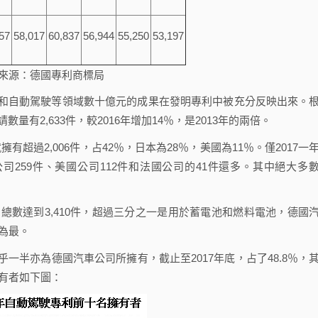
57
58,017
60,837
56,944
55,250
53,197
來源：德國專利商標局
自動駕駛等領域數十億元的成果在發明專利中被充分反映出來。
量有2,633件，較2016年增加14％，是2013年的兩倍。
超過2,006件，占42％，日本為28％，美國為11％。僅2017一
司259件、美國公司112件和法國公司的41件還多。其中絕大多
數達到3,410件，超過三分之一是用於蓄電池和燃料電池，德國
r為最。
亦為德國汽車公司所擁有，截止至2017年底，占了48.8％，
擁有者如下圖：