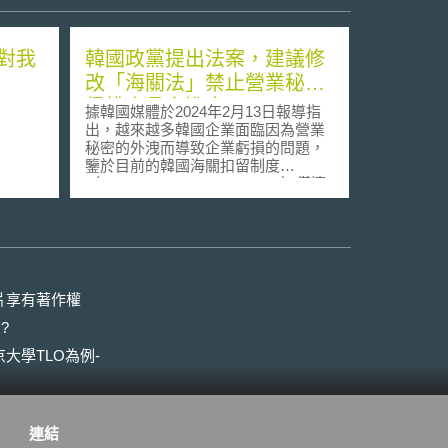
對我
韓國政黨提出法案，建議修
改「海關法」禁止營業秘密
侵權商品之進出口
據韓國媒體於2024年2月13日報導指
出，越來越多韓國企業面臨因為營業
秘密的外洩而導致企業虧損的問題，
鑒於目前的韓國海關扣留制度
（Customs Retention System）僅適
用於對外公開的智慧財產權（如商標
與專利），多方呼籲應將侵害企業內
部營業秘密之侵權商品納入海關法的
管制中，甚至有政黨提出法案，建議
擴大海關法的適用範圍，禁止侵害韓
國企業營業秘密的商品進出口。 該篇
片享有著作權
報導藉一起正在調查中的營業秘密侵
?
害案件為例，涉案之韓國槍械零件製
造商，以「前員工在職時，透過個人
大學TLO為例-
電子郵件與客戶進行業務往來，取得
企業營業秘密資訊(包括設計圖)，並
於離職後，創設一間Ａ企業並涉嫌出
口利用獲得之營業秘密生產的侵權商
連結
品」為由，於2023年向該名離職員工