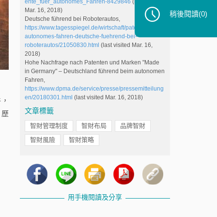
ente_fuer_autonomes_Fahren-8429846
(last visited
Mar. 16, 2018)
稍後閱讀
(0)
Deutsche führend bei Roboterautos,
https://www.tagesspiegel.de/wirtschaft/patente-fuer-
autonomes-fahren-deutsche-fuehrend-bei-
roboterautos/21050830.html
(last visited Mar. 16,
2018)
Hohe Nachfrage nach Patenten und Marken "Made
in Germany" – Deutschland führend beim autonomen
Fahren,
https://www.dpma.de/service/presse/pressemitteilung
en/20180301.html
(last visited Mar. 16, 2018)
件，
文章標籤
。歷
智財管理制度
智財布局
品牌智財
智財風險
智財策略
用手機閱讀及分享