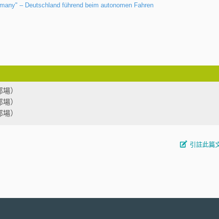
many" – Deutschland führend beim autonomen Fahren
部場）
部場）
部場）
引註此篇