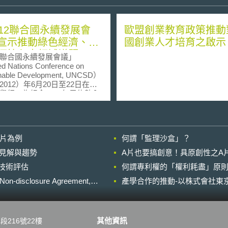
012聯合國永續發展會
歐盟創業教育政策推動
宣示推動綠色經濟、永
國創業人才培育之啟示
源等七大領域議題
合國永續發展會議」
d Nations Conference on
inable Development, UNCSD）
2012）年6月20日至22日在巴
舉行，為紀念1992年里約熱內
合國環境發展會議」（United
s Conference on Environment
evelopment, UNCED）20週年
02年約翰尼斯堡「世界永續發展
影片為例
何謂「監理沙盒」？
（World Summit on
inable Development, WSSD）
的晚近見解與趨勢
A片也要搞創意！具原創性之A
年，而稱為「里約+20」
進行技術評估
。 會議中探討主題包
何謂專利權的「權利耗盡」原則
發展與消除貧困的綠色經濟，
losure Agreement,
產學合作的推動-以株式會社東京
續發展的制度框架兩大議題；
先關注包括就業、能源、城
食安全及農業、水、海洋及災
大領域。其中在能源方面指
其他資訊
段216號22樓
源議題幾乎是現今世界遭遇的