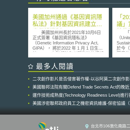
美國加州通過《基因資訊隱
「2
私法》針對基因資訊建立個
議」
資保護機制
續能
美國加州州長於2021年10月6日
「聯
正式簽署《基因資訊隱私法》
（Unite
（Genetic Information Privacy Act,
Susta
GIPA）， 將於2022 年 1 月 1 日生
於今（
效。GIPA在聯邦法和州隱私法的框架
西里約
下，補充建立基因資訊保護機制，規
盧「聯
範無醫護人員參與的「直接面對消費
Nation
最多人閱讀
者基因檢測公司」（Direct-to-
and D
consumer genetic testing company，
及20
二次創作影片是否侵害著作權-以谷阿莫二次創作
下稱DTC公司）之個資保護義務，並
高峰會」
要求DTC公司執行下列消費者基因資
Susta
美國聯邦法院有關Defend Trade Secrets Act
料（去識別化資料除外）之蒐集、利
10週
用、揭露，須獲消費者明示同意： 利
運作技術成熟度(Technology Readiness Level)
（Rio+20）
用DTC公司產品或服務所蒐集之基因
括永續
美國涉密聯邦政府員工之機密資訊維護-保密協議（Non-disc
資料，應取得同意。其同意書須載明
以及永
NDA）之使用
近用對象、共享方式，以及具體利用
並且優
目的。 初步測試完成後儲存生物樣
市、糧
本，應取得同意。 目的外利用該基因
害等七
台北市106敦化南路二
資料或樣本，應取得同意。 向服務提
出，能