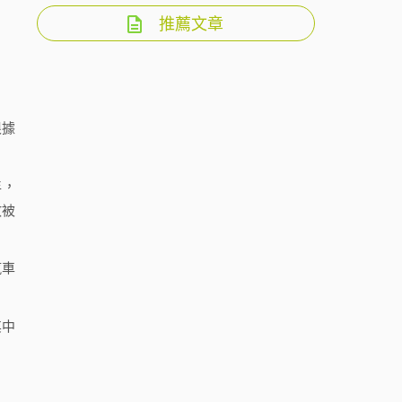
推薦文章
根據
年，
數被
汽車
其中