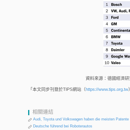
資料來源：德國經濟研究所（Inst
「本文同步刊登於TIPS網站（
https://www.tips.org.tw
相關連結
Audi, Toyota und Volkswagen haben die meisten Patente
Deutsche führend bei Roboterautos