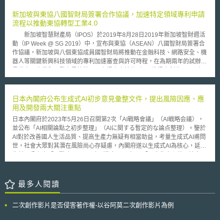
(包括演奏家或唱片公司)的機構，如加拿大個人重製組織(Canadian Private
新加坡與東協八國智財局簽署合作協議，加速特定領域專利申請
Copying Collective)，已在評估是否將上訴至最高法院。不過至少，他們有
流程以推動東協轉型工業4.0
可能將遊說加拿大政府以修正著作權法之方式，將MP3播放器的情形納入，
以及若有可能，將未來類似性質之商品一併納入考量。
新加坡智慧財產局（IPOS）於2019年8月28日2019年新加坡智財週活
動（IP Week @ SG 2019）中，宣布與東協（ASEAN）八國智財局簽署合
作協議，新加坡與八個東協成員國智財局將推動在金融科技、網路安全、機
器人等關鍵新興科技領域的專利加速審查與許可時程，在為期兩年的試辦計
畫當中，企業與研發者最快將可以在提出申請後6個月獲得專利許可，以加
速東協國家在推動轉型工業4.0相關基礎建設與製造的進程（Acceleration
for Industry 4.0 Infrastructure and Manufacturing，簡稱AIM），並有助於
東協國家掌握工業4.0為全球所帶來預計高達1.2兆至3.7兆美元的龐大商
日本內閣府公布生成式AI初步意見彙整文件，提出風險因應、應
機。 根據國際知名管理顧問公司麥肯錫公司（McKinsey &
用及開發兩大關注重點
Company）的統計，工業4.0將能為東協國家帶來至少2160億至6270 億的
日本內閣府於2023年5月26日召開第2次「AI戰略會議」（AI戦略会議），
巨大製造業商機，除了前述加速關鍵新興科技領域專利審查的AIM試辦計畫
並公布「AI相關論點之初步整理」（AIに関する暫定的な論点整理）。鑒於
外，包含新加坡在內的九個合作國智財局將擴大合作範圍至專利合作條約
AI對於改善國人生活品質、提高生產力無疑有相當助益，考量生成式AI甫問
（Patent Cooperation Treaty，簡稱PCT），在為期三年的試辦期間內，專
世，社會大眾對其潛在風險尚心存疑慮，內閣府遂以生成式AI為核心，延續
利申請人將可選擇透過取得東協國際檢索局（ISA）與國際初步審查局
先前已公布之「AI戰略2022」（AI 戦略 2022）、「以人為中心的AI社會原
（IPEA）的PCT報告，以加速專利申請人在其他東協國家的專利申請。新
則」（人間中心の AI 社会原則），以「G7廣島峰會」（G7広島サミット）
加坡透過與東協國家、世界各國的智財合作，積極推動新加坡與全球創新社
所提出之願景—「符合共同民主價值的值得信賴AI」為目標，提出「風險因
群（global innovation community）的連結，不僅為全球創新趨勢提供更多
應」及「應用與開發」兩大關注重點，供政府有關部門參考之同時，並期待
最多人閱讀
價值，亦同時鞏固新加坡作為創新中心的國際地位與經濟成長動能。
可激起各界對於生成式AI相關議題之關注與討論： 一、風險因應：AI開發
者、服務提供者與使用者應自行評估風險並確實遵守法規及相關指引；政府
二次創作影片是否侵害著作權-以谷阿莫二次創作影片為例
則應針對風險應對框架進行檢討，對於已知的風險，應先以現有的法律制
度、指引與機制進行處理，假如現有法制等無法完全因應這些風險，則應參