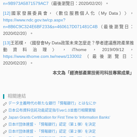
n=9B973A5871579AC7
（最後瀏覽日：2020/02/20）。
[12]
國家發展委員會，〈數位服務個人化（My Data）〉，
https://www.ndc.gov.tw/cp.aspx?
n=8B6C9C324E6BF233&s=460617D071481C4B
（最後瀏覽日：
2020/02/20）。
[13]
王若樸，〈國發會My Data政策未來怎麼走？學者建議應跨產業推
動資料治理〉，iThome，2019/09/12，
https://www.ithome.com.tw/news/133002
（最後瀏覽日：
2020/02/20）。
本文為「經濟部產業技術司科技專案成果」
相關連結
データ主義時代の新たな銀行「情報銀行」とはなにか
日本公布資料信託功能認定指引ver1.0並進行相關實驗
Japan Grants Certification for First Time to ‘Information Banks’
日本IT団体連盟、「情報銀行」認定（第１弾）を決定
日本IT団体連盟、「情報銀行」認定（第２弾）を決定