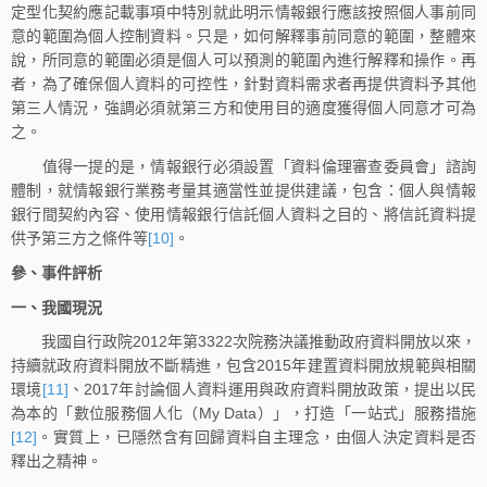
定型化契約應記載事項中特別就此明示情報銀行應該按照個人事前同
意的範圍為個人控制資料。只是，如何解釋事前同意的範圍，整體來
說，所同意的範圍必須是個人可以預測的範圍內進行解釋和操作。再
者，為了確保個人資料的可控性，針對資料需求者再提供資料予其他
第三人情況，強調必須就第三方和使用目的適度獲得個人同意才可為
之。
值得一提的是，情報銀行必須設置「資料倫理審查委員會」諮詢
體制，就情報銀行業務考量其適當性並提供建議，包含：個人與情報
銀行間契約內容、使用情報銀行信託個人資料之目的、將信託資料提
供予第三方之條件等
[10]
。
參、事件評析
一、我國現況
我國自行政院2012年第3322次院務決議推動政府資料開放以來，
持續就政府資料開放不斷精進，包含2015年建置資料開放規範與相關
環境
[11]
、2017年討論個人資料運用與政府資料開放政策，提出以民
為本的「數位服務個人化（My Data）」，打造「一站式」服務措施
[12]
。實質上，已隱然含有回歸資料自主理念，由個人決定資料是否
釋出之精神。