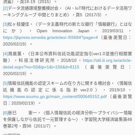
濟篇〉，頁18-19（2015）。
[2]
データ流通環境整備検討会，〈AI、IoT時代におけるデータ活用ワ
ーキンググループ 中間とりまとめ〉，頁5（2017/3）。
[3]
松ヶ枝優佳，〈データ主義時代の新たな銀行「情報銀行」とはな
にか〉，Open Innovation Japan，2019/03/11，
https://jbpress.ismedia.jp/articles/-/55684?page=4
（最後瀏覽日：
2020/02/19）。
[4]
周晨蕙，〈日本公布資料信託功能認定指引ver1.0並進行相關實
驗〉，科技法律研究所，2018/10，
https://stli.iii.org.tw/article-
detail.aspx?no=55&tp=1&i=156&d=8115
（最後瀏覽日：
2020/02/19）。
[5]
情報信託機能の認定スキームの在り方に関する検討会，〈情報信
託機能の認定に係る指針ver2.0〉，2019/10，
https://www.soumu.go.jp/main_content/000649152.pdf
（最後瀏覽
日：2020/02/19）。
[6]
辰巳 憲一，〈個人情報信託の経済分析～プライバシー情報
を保護しながら信託で一元管理する～〉，学習院大学経済論集第48
巻第2号，頁98（2011/7）。