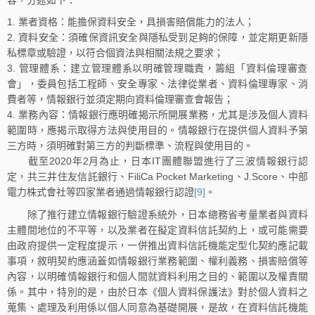
業者資格：能擔保資料安全，具損害賠償能力的法人；
資料安全：須確保資訊安全與隱私受到足夠的保障，並定期更新隱
私標章或驗證，以符合個資法與相關法規之要求；
管理體系：建立管理體系以明確管理職責，籌組「資料倫理審查
會」，委員包括工程師、安全專家、法律從業者、資料倫理專家、消
費者等，情報銀行並須定期向資料倫理審查會報告；
業務內容：情報銀行應明確揭示所開展業務，尤其是涉及個人資料
範圍時，應揭示取得方法與使用目的。情報銀行在提供個人資料予第
三方時，須明確對第三方的判斷標準、流程與使用目的。
截至2020年2月為止，日本IT團體聯盟進行了三波情報銀行認
定，共三井住友信託銀行、FiliCa Pocket Marketing、J.Score、中部
電力株式會社等四家業者通過情報銀行認證
[9]
。
除了推行建立情報銀行驗證系統外，日本總務省考量業者與資料
主體間地位的不平等，以及業者在擬定資料信託契約上，或可能需要
由政府提供一定程度提示，一併推出資料信託機能定型化契約應記載
事項，敘明契約應涵蓋如情報銀行業務範圍、權利義務、損害賠償等
內容，以明確情報銀行和個人間就資料利用之目的、範圍以及權責關
係。其中，特別的是，由於日本《個人資料保護法》對於個人資料之
蒐集、處理及利用係以個人同意為基礎開展，是故，在資料信託機能