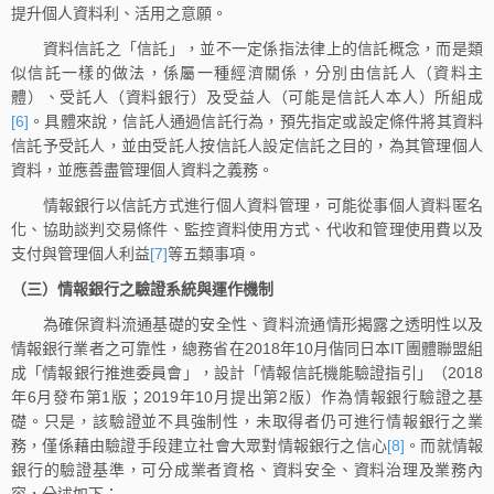
提升個人資料利、活用之意願。
資料信託之「信託」，並不一定係指法律上的信託概念，而是類
似信託一樣的做法，係屬一種經濟關係，分別由信託人（資料主
體）、受託人（資料銀行）及受益人（可能是信託人本人）所組成
[6]
。具體來說，信託人通過信託行為，預先指定或設定條件將其資料
信託予受託人，並由受託人按信託人設定信託之目的，為其管理個人
資料，並應善盡管理個人資料之義務。
情報銀行以信託方式進行個人資料管理，可能從事個人資料匿名
化、協助談判交易條件、監控資料使用方式、代收和管理使用費以及
支付與管理個人利益
[7]
等五類事項。
（三）情報銀行之驗證系統與運作機制
為確保資料流通基礎的安全性、資料流通情形揭露之透明性以及
情報銀行業者之可靠性，總務省在2018年10月偕同日本IT團體聯盟組
成「情報銀行推進委員會」，設計「情報信託機能驗證指引」（2018
年6月發布第1版；2019年10月提出第2版）作為情報銀行驗證之基
礎。只是，該驗證並不具強制性，未取得者仍可進行情報銀行之業
務，僅係藉由驗證手段建立社會大眾對情報銀行之信心
[8]
。而就情報
銀行的驗證基準，可分成業者資格、資料安全、資料治理及業務內
容，分述如下：