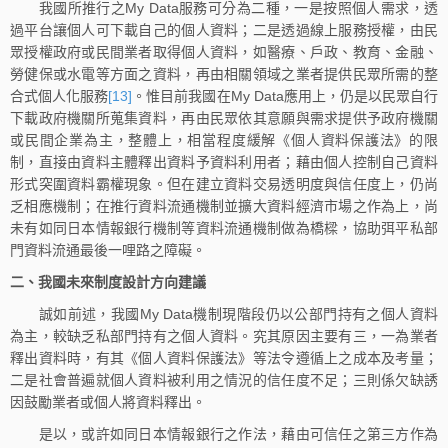
我國所推行之My Data服務可分為二種，一是按照個人需求，透
過平台讓個人可下載自己的個人資料；二是透過線上服務授權，由民
眾授權政府或民間業者取得個人資料，如醫療、戶政、教育、金融、
勞健保或水電等方面之資料，再由相關領域之業者提供民眾所需的整
合式個人化服務
[13]
。惟目前我國在My Data應用上，仍是以民眾自行
下載政府機關所蒐集資料，再由民眾依其意願與需求提供予政府機關
或民間企業為主，整體上，相當程度緩解《個人資料保護法》的限
制，直接由資料主體釋出資料予資料利用者；藉由個人控制自己資料
形式突圍資料霸權現象。但在建立資料交易透明度與信任度上，仍尚
乏相應機制；在推行資料流通機制並擴大資料經濟市場之作為上，尚
未有如同日本情報銀行機制等資料流通機制做為橋樑，協助弭平私部
門資料流通最後一哩路之障礙。
二、我國未來制度設計方向建議
誠如前述，我國My Data機制現階段仍以公部門持有之個人資料
為主，較缺乏私部門持有之個人資料。究其原因主要有三，一為業者
釋出資料時，有其《個人資料保護法》等法令遵循上之成本及考量；
二是社會普遍就個人資料被利用之情況的信任度不足；三則係欠缺誘
因鼓勵業者或個人將資料釋出。
是以，或許如同日本情報銀行之作法，藉由可信任之第三方作為