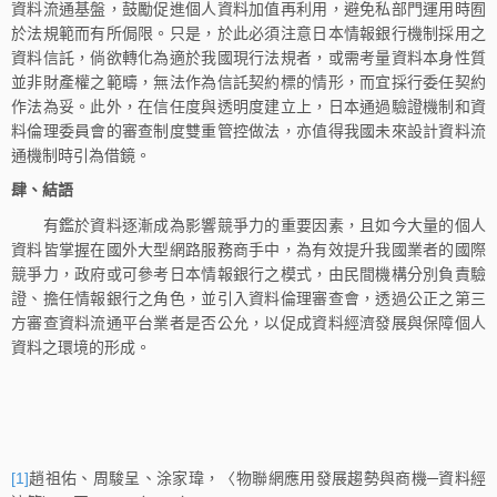
資料流通基盤，鼓勵促進個人資料加值再利用，避免私部門運用時囿
於法規範而有所侷限。只是，於此必須注意日本情報銀行機制採用之
資料信託，倘欲轉化為適於我國現行法規者，或需考量資料本身性質
並非財產權之範疇，無法作為信託契約標的情形，而宜採行委任契約
作法為妥。此外，在信任度與透明度建立上，日本通過驗證機制和資
料倫理委員會的審查制度雙重管控做法，亦值得我國未來設計資料流
通機制時引為借鏡。
肆、結語
有鑑於資料逐漸成為影響競爭力的重要因素，且如今大量的個人
資料皆掌握在國外大型網路服務商手中，為有效提升我國業者的國際
競爭力，政府或可參考日本情報銀行之模式，由民間機構分別負責驗
證、擔任情報銀行之角色，並引入資料倫理審查會，透過公正之第三
方審查資料流通平台業者是否公允，以促成資料經濟發展與保障個人
資料之環境的形成。
[1]
趙祖佑、周駿呈、涂家瑋，〈物聯網應用發展趨勢與商機─資料經