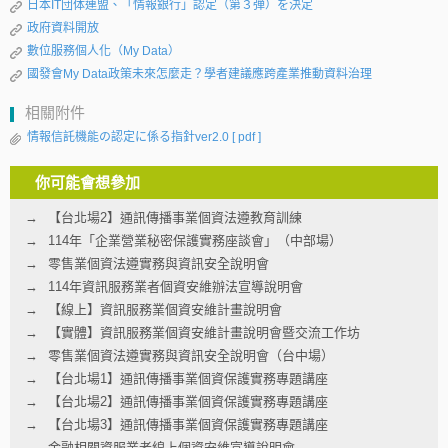
日本IT団体連盟、「情報銀行」認定（第３弾）を決定
政府資料開放
數位服務個人化（My Data）
國發會My Data政策未來怎麼走？學者建議應跨產業推動資料治理
相關附件
情報信託機能の認定に係る指針ver2.0
[ pdf ]
你可能會想參加
【台北場2】通訊傳播事業個資法遵教育訓練
114年「企業營業秘密保護實務座談會」（中部場）
零售業個資法遵實務與資訊安全說明會
114年資訊服務業者個資安維辦法宣導說明會
【線上】資訊服務業個資安維計畫說明會
【實體】資訊服務業個資安維計畫說明會暨交流工作坊
零售業個資法遵實務與資訊安全說明會（台中場）
【台北場1】通訊傳播事業個資保護實務專題講座
【台北場2】通訊傳播事業個資保護實務專題講座
【台北場3】通訊傳播事業個資保護實務專題講座
金融相關資服業者線上個資安維宣導說明會