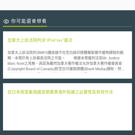
你可能還會想看
加拿大上訴法院判決”iPod tax”違法
加拿大上訴法院判決MP3播放器不在空白錄印媒體複製著作權物課稅的範
疇，本案仍有上訴最高法院之可能。 根據本案審判法官Mr. Justice
Marc Noel之見解，其認為雖然加拿大著作權法允許加拿大著作權委員會
(Copyright Board of Canada)對空白可複製媒體(Blank Media)課稅，然法
條中並未允許其可課徵MP3播放器製造商類似的費用。 Noel法官坦承
其亦認知到，著作權委員會是本著希望補償著作權人因為點對點網路下載而
致生損害的立場，惟重點在於「主管機關仍應依法行政。」就此而論，對
MP3播放器交易加以課稅仍非合法。 2003年12月加拿大開始針對可複
從日本政策看我國音樂產業海外拓展之必要性及有效作法
製媒體課稅，而著作權委員會進而主張，MP3播放器製造業者每賣一部少於
1GB容量的播放器應被課以2美元、1至10GB容量者課以15美元，以及超過
10GB容量之播放器課以25美元，以補償著作權人因為點對點網路複製音樂
所生的損失。 根據加拿大著作權法，著作權委員會可針對空白重製媒
體進行課稅以補償著作權人因為個人目的重製(Private Copying)所生之損
失，2000年開始針對可複製CD媒體課稅，包括空白影音帶。 播放器業
者想當然並不接受這項義務的課予，因此起訴，而 本案判決的結果可預見
將造成MP3播放器業者的降價行為。同時，一些將課稅所得分配與著作權人