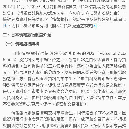
為此，日本提出情報銀行概念，並且由總務省與經濟產業省於
2017年11月至2018年4月間相繼召開6次「資料信託功能認定機制檢
討會」（情報信託機能の認定スキームの在り方に関する検討会），
檢討具備資料信託功能之「情報銀行」認定基準及契約建議記載事項
[4]
，期藉此機制形塑有利（個人）資料流通之模式
[5]
。
二、日本情報銀行制度介紹
（一）情報銀行架構
日本情報銀行架構係建立於其既有的PDS（Personal Data
Stores）及資料交易市場平台之上。所謂PDS是由個人管理、儲存資
料的機制，並可提供予第三方使用資料，還可分為由個人擁有終端載
具，自行管理個人資料的分散型，以及由個人委託營運商（即提供服
務之第三方）儲存與管理資料的集中型。至於資料交易市場，則係一
種對供需雙方進行仲介，促使雙方通過買賣等方式進行交易之機制。
是以，資料交易市場本身具有媒合之功能，但以匿名化資料及非屬個
人資料為大宗。由於資料交易市場的仲介性質，須保持中立性，本身
不會參與資料之蒐集、保存、處理和交易活動。
情報銀行則是自資料交易市場衍生，同時結合了PDS之特性，因
此資料銀行本身會進行資料的蒐集、保存、處理和交易行為，並根據
與個人簽訂之契約，利用PDS系統管理個人資料，按個人指示或其預