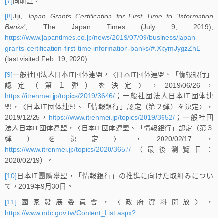
[7]
同前註。
[8]
Jiji,
Japan Grants Certification for First Time to ‘Information
Banks’
, The Japan Times (July 9, 2019),
https://www.japantimes.co.jp/news/2019/07/09/business/japan-
grants-certification-first-time-information-banks/#.XkymJygzZhE
(last visited Feb. 19, 2020).
[9]
一般社団法人日本IT団体連盟，〈日本IT団体連盟、「情報銀行」
認定（第１弾）を決定〉，2019/06/26，
https://itrenmei.jp/topics/2019/3646/
；一般社団法人日本IT団体連
盟，〈日本IT団体連盟、「情報銀行」認定（第２弾）を決定〉，
2019/12/25，
https://www.itrenmei.jp/topics/2019/3652/
；一般社団
法人日本IT団体連盟，〈日本IT団体連盟、「情報銀行」認定（第３
弾）を決定〉，2020/02/17，
https://www.itrenmei.jp/topics/2020/3657/
（最後瀏覽日：
2020/02/19）。
[10]
日本IT團體聯盟，「情報銀行」の推進に向けた取組みについ
て，2019年9月30日。
[11]
國家發展委員會，〈政府資料開放〉，
https://www.ndc.gov.tw/Content_List.aspx?