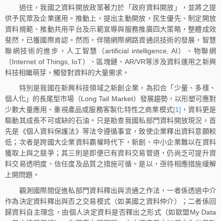
過往，我國之資料開放政策著力於「政府資料開放」，並將之提
供予民眾及企業運用。推動上，提出主動開放，民生優先、制定開放
資料規範、推動共用平台及示範宣導與服務推廣四大策略，整體成效
斐然，已獲國際肯認。然而，伴隨網際網路資通訊技術的發展，智慧
聯網技術的進步，人工智慧（artificial intelligence, AI）、物聯網
（Internet of Things, IoT）、區塊鏈、AR/VR等涉及資料運用之新興
科技相繼萌芽，觸發對資料的大量需求。
特別是我國在新興科技領域之新創企業，為扣合「少量、多樣、
個人化」的長尾型市場（Long Tail Market）發展趨勢，以形塑可應對
少數大量應用、重視產品或服務客製化特性之商業模式
[1]
，資料更是
驅動其成長不可或缺的石油。只是勘查我國私部門資料開放現況，首
先是《個人資料保護法》等法令遵循事宜，致使企業釋出資料意願較
低；次者是跨國大企業資料霸權時代下，新創、中小企業難以在資料
獲取上與之競爭；其三則是即便已有資料交易管道，仍尚乏可提升資
料交易透明度、信任度及品質之措施可循。是以，亟待相應措施緩解
上開問題。
觀測國際間促進私部門資料釋出與流通之作法，一者係透過中介
作為決定資料釋出與否之交易模式（如美國之資料仲介）；二者係回
歸資料自主理念，由個人決定資料是否釋出之形式（如歐盟My Data