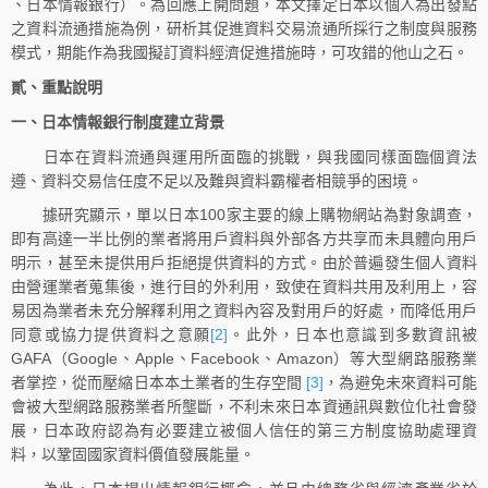
、日本情報銀行）。為回應上開問題，本文擇定日本以個人為出發點
之資料流通措施為例，研析其促進資料交易流通所採行之制度與服務
模式，期能作為我國擬訂資料經濟促進措施時，可攻錯的他山之石。
貳、重點說明
一、日本情報銀行制度建立背景
日本在資料流通與運用所面臨的挑戰，與我國同樣面臨個資法
遵、資料交易信任度不足以及難與資料霸權者相競爭的困境。
據研究顯示，單以日本100家主要的線上購物網站為對象調查，
即有高達一半比例的業者將用戶資料與外部各方共享而未具體向用戶
明示，甚至未提供用戶拒絕提供資料的方式。由於普遍發生個人資料
由營運業者蒐集後，進行目的外利用，致使在資料共用及利用上，容
易因為業者未充分解釋利用之資料內容及對用戶的好處，而降低用戶
同意或協力提供資料之意願
[2]
。此外，日本也意識到多數資訊被
GAFA（Google、Apple、Facebook、Amazon）等大型網路服務業
者掌控，從而壓縮日本本土業者的生存空間
[3]
，為避免未來資料可能
會被大型網路服務業者所壟斷，不利未來日本資通訊與數位化社會發
展，日本政府認為有必要建立被個人信任的第三方制度協助處理資
料，以鞏固國家資料價值發展能量。