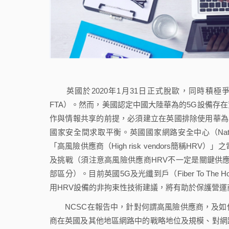
英國於2020年1月31日正式脫歐，同時積極爭取與重要
FTA）。然而，美國認定中國大陸華為的5G設備存
作與情報共享的前提，必須建立在英國排除使用華為
國家安全間求取平衡。英國國家網路安全中心（National Cy
「高風險供應商（High risk vendors簡稱
及挑戰（須注意高風險供應商HRV不一定是關鍵供應商Cr
部區分）。目前英國5G及光纖到戶（Fiber To Th
用HRV設備的非拘束性技術建議，將有助於保護營
NCSC在報告中，針對何謂高風險供應商，及如
商在英國及其他地區網路中的戰略地位及規模、對網