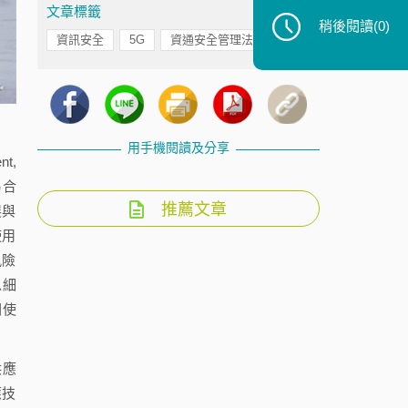
文章標籤
稍後閱讀
(0)
資訊安全
5G
資通安全管理法制
用手機閱讀及分享
t,
易合
推薦文章
展與
使用
風險
以細
關使
供應
應技