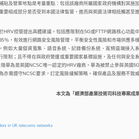
補貼及營業地點是考量重點：包括該廠商所屬國家政府機構對其施
重要組成部分是否受到本國法律監管，進而與英國法律相抵觸甚至
HRV控管提出具體建議。包括應限制在5G或FTTP網路核心功能
35％，有效進行網路安全風險管理，平衡安全性風險和市場供應多
，例如大量個資蒐集、語音系統、記錄備份系統、寬頻遠端接入
RV進行限制；且不得在與政府營運或重要國家基礎設施，及任何與安全
陸華為是英國NCSC唯一認定的HRV廠商，華為被禁止參與英國5
為亦需遵守NCSC要求，訂定風險緩解策略，確保產品及服務不致
本文為「經濟部產業技術司科技專案成
dors in UK telecoms networks