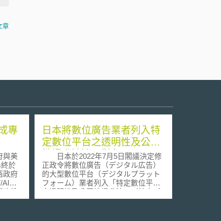
文章
成專
日本將數位廣告業者列入特
定數位平台之透明性及公正
性提升法適用對象
府與美
日本於2022年7月5日閣議決定修
es終於
正政令將數位廣告（デジタル広告）
西政府
的大型數位平台（デジタルプラット
AIDS
フォーム）業者列入「特定數位平台
此舉也造
之透明性及公正性提升法」（特定デ
今後六
ジタルプラットフォームの透明性及
持該藥物
び公正性の向上に関する法律）適用
到
對象，修正政令於2022年7月8日正式