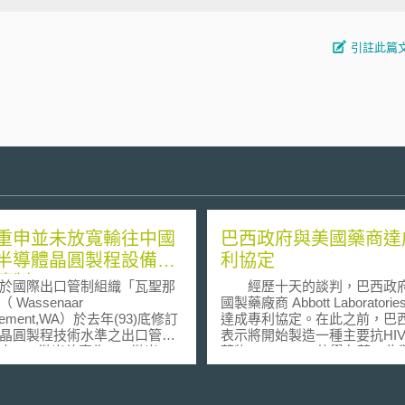
引註此篇
重申並未放寬輸往中國
巴西政府與美國藥商達
半導體晶圓製程設備之
利協定
管制
國際出口管制組織「瓦聖那
經歷十天的談判，巴西政
 Wassenaar
國製藥廠商 Abbott Laboratori
ngement,WA）於去年(93)底修訂
達成專利協定。在此之前，巴
晶圓製程技術水準之出口管制
表示將開始製造一種主要抗HIV/
由0.35微米放寬為0.18微米；
藥物，Kaletra，的學名藥。
為配合「瓦聖那協議」之修
成製藥商的壓力，使其同意在
於今年9月公告半導體晶圓製程
年降低Kaletra的價格，以維
出口管制修正為0.18微米。
在巴西的專利權，巴西也將得