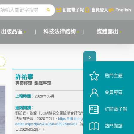
訂閱電子報
會員登入
English
出版品區
科技法律諮詢
媒體露出
熱門主題
許祐寧
專案經理 編譯整理
會員專區
上稿時間：
2020年05月
進階閱讀：
訂閱電子報
劉芷宜，歐盟《5G網絡安全風險聯合評估報告》，科
法新知快遞，2020年2月，
https://stli.iii.org.tw/article-
detail.aspx?tp=5&i=0&d=8392&no=67
（最後瀏覽
熱門閱讀
日:2020/03/29）。