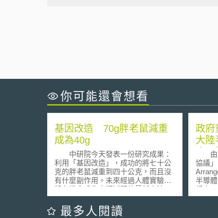
你可能還會想看
基因改造 70g胖老鼠減重
政府
成為40g
大陸
出口
中研院今天發表一份研究成果：
由於
利用「基因改造」，成功的將七十公
協議」（
克的胖老鼠減重到四十公克，而且沒
Arra
有什麼副作用。未來經過人體實驗，
半導體
將有機會成為人類減肥的最新方法。
規定，
研究團隊發現，脂肪細胞活性與
國貿局
細胞內的粒腺體含量有關，而「粒腺
訂，亦
最多人閱讀
體」就相當於細胞的「火力發電
技術之