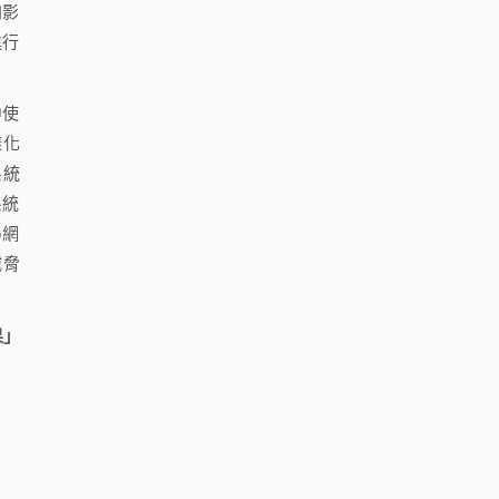
加影
進行
中使
樣化
系統
系統
G網
威脅
果」