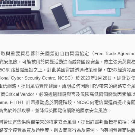
貿易夥伴美國簽訂自由貿易協定（Free Trade Agreemen
在資安風險，可能被用於間諜活動進而威脅國家安全，故主張美英貿
5G網路基礎建設之上，對此英國嘗試透過政策研擬，在5G經濟發
ber Security Centre, NCSC）於2020年1月28日，即針對
HRV）」之電信網路，提出風險管理建議，說明如何因應HRV帶來的網路安全
itical Vendor，必須透過關鍵與否及風險高低兩個變動因素加
e Home, FTTH）計畫推動處於關鍵階段，NCSC向電信營運商提出有
運商免於外部攻擊，並降低英國電信網路的國家安全風險。
何管理這些供應商帶來的特定安全風險，提出詳盡判斷標準包括：
路安全控管品質及透明度、過去商業行為及慣例、向英國營運商供