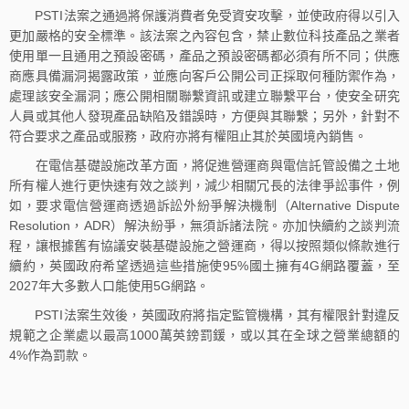
PSTI法案之通過將保護消費者免受資安攻擊，並使政府得以引入
更加嚴格的安全標準。該法案之內容包含，禁止數位科技產品之業者
使用單一且通用之預設密碼，產品之預設密碼都必須有所不同；供應
商應具備漏洞揭露政策，並應向客戶公開公司正採取何種防禦作為，
處理該安全漏洞；應公開相關聯繫資訊或建立聯繫平台，使安全研究
人員或其他人發現產品缺陷及錯誤時，方便與其聯繫；另外，針對不
符合要求之產品或服務，政府亦將有權阻止其於英國境內銷售。
在電信基礎設施改革方面，將促進營運商與電信託管設備之土地
所有權人進行更快速有效之談判，減少相關冗長的法律爭訟事件，例
如，要求電信營運商透過訴訟外紛爭解決機制（Alternative Dispute
Resolution，ADR）解決紛爭，無須訴諸法院。亦加快續約之談判流
程，讓根據舊有協議安裝基礎設施之營運商，得以按照類似條款進行
續約，英國政府希望透過這些措施使95%國土擁有4G網路覆蓋，至
2027年大多數人口能使用5G網路。
PSTI法案生效後，英國政府將指定監管機構，其有權限針對違反
規範之企業處以最高1000萬英鎊罰鍰，或以其在全球之營業總額的
4%作為罰款。