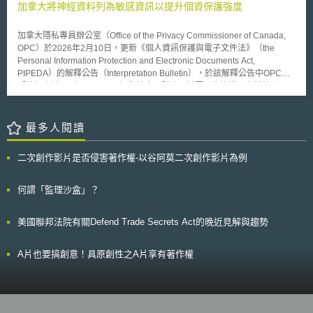
practices)。 考量到人工智慧系統可用於不同目的之情況，臨時協議針對通
徹查本部門下所有員工處理個人資料的作業程序、更新網路防護機制以禁止
加拿大將神經資料列為敏感資訊以提升個資保護強度
商業與人權指導原則（Guiding Principles on Business and Human
用AI系統整合至高風險系統，並就基礎模型部分商定具體規則，其於投放市
入侵，機關人員需接受強制性的教育訓練，學習如何處理敏感性和個人資
Rights），並打擊（combat）人工智慧系統開發、銷售或運營相關的歧
場之前須遵守特定之透明度義務，另強調對於情緒識別系統有義務在自然人
訊。我們政府一直持續推動保護個人資訊的安全維護措施、強化隱私保護、
視，進行系統評估與監測，以及設計有效的申訴機制。
加拿大隱私專員辦公室（Office of the Privacy Commissioner of Canada,
接觸到使用這種系統時通知他們。 臨時協議針對違反禁止之AI應用，罰款金
當有任何事故發生時，會執行嚴格的通報機制及規劃完善的應變措施」。
OPC）於2026年2月10日，更新《個人資訊保護與電子文件法》（the
額自3,500萬歐元 或全球年營業額7%(以較高者為準)。針對違反其他義務罰
自2006年以來，政府所採取加強隱私保護，並實行嚴格通報機制的新
Personal Information Protection and Electronic Documents Act,
款1,500萬歐元或全球年營業額3%，提供不正確資訊罰 款750萬歐元或全球
興措施包括： 1.向隱私權委員會通報隱私侵害事故，並採取迅速措施進
PIPEDA）的解釋公告（Interpretation Bulletin），於該解釋公告中OPC將
年營業額1.5%。針對中小及新創企業違反人工智慧法之行政罰款將設定適
行解決 2.完成隱私衝擊評估，以建置新的或實質性修正相關措施與行動
「神經資料」（neural data）與健康、財務、基因及生物識別資料並列，正
當之上限。 參、評估分析 在人工智慧系統之快速發展衝擊各國社會、經
3.徹底落實隱私權保護措施命令，要求所有聯邦政府機構必須建置解決
式納入PIPEDA意義下的敏感資訊（sensitive information）清單中，賦予更
濟、國力等關鍵因素，如何平衡技術創新帶來之便利及保護人類基本權利係
侵犯隱私事件的應變計畫 4.制訂隱私權保護政策，要求所有聯邦政府機
高程度的保護。 其中，神經資料被列為敏感資訊的可能原因為以下： 1.深
各國立法重點。此次歐盟委員會、理事會和議會共同對其2021年4月提出之
構，若發現有任何可能侵害加拿大公民隱私的行為時，必須立即通知隱私權
度私密性：神經資料有深度私密性，其可能揭露當事人不自知或不預期揭露
最多人閱讀
AIA法案進行審議並通過臨時協議，係歐洲各國對於現下人工智慧運作之監
委員會辦公室 5.為因應各類新型侵害隱私權之事件，應持續建立新的應
的健康狀況、認知狀態或情緒反應。 2.不可變更性：不同於密碼可以重置或
管進行全面的討論及認可結果，對其他國家未來立法及規範有一定之指引效
變指引，協助各機構有統一的辨識標準和阻止措施。 「在最新年度報
信用卡號可以更換，大腦的神經模式一旦外洩無法重置或輕易更換。 神經
果。 此次臨時協議主要針對人工智慧定義及適用範圍進行確定定義，確認
告中，隱私權委員會指出，退伍軍人事務局已經明確的公告隱私權保護是現
二次創作影片是否侵害著作權-以谷阿莫二次創作影片為例
資料被列為敏感資訊後會有更高程度的保護要求包括： 1.強化同意要求：在
人工智慧系統產業鏈之提供者及部署者有其相應之權利義務，間接擴大歐盟
階段非常重要的業務項目，該局正積極建立相關維護措施和計畫。」布萊尼
加拿大PIPEDA的架構下，資料的敏感性直接決定了蒐集方式。對於神經資
在人工智慧領域之管轄範圍，並對於人工智慧系統的定義縮小，確保傳統計
部長表示。 「我們將繼續努力，與隱私權委員會辦公室密切合作，確
料，組織必須獲得更充分且具實質意義的明示同意，不能僅依賴默示同意，
何謂「監理沙盒」？
算過程及單純軟體使用不會被無意中禁止。對於通用人工智慧基礎模型之部
保加拿大公民的隱私權保護」，部長克萊門回應道
為獲得有意義的同意，組織必須嚴格定義使用目的。 2.提升安全防護的等
分僅初步達成應訂定相關監管，並對基礎模型之提供者應施加更重之執行義
級：法律要求安全防護措施必須與資料的敏感度成正比。由於神經資料被列
務。然由於涉及層面過廣，仍需業界、科學社群、民間及其他利害關係人討
美國聯邦法院有關Defend Trade Secrets Act的晚近見解與趨勢
為高度敏感，組織必須採取較高等級的安全保護措施。 3.風險評估標準：在
論準則之制定。 面對AI人工智慧之快速發展，各國在人工智慧之風險分級、
發生資料外洩時，資料的「敏感性」是評估是否構成「重大損害風險」的關
資安監管、法律規範、資訊安全等議題持續被廣泛討論，財團法人資訊工業
鍵因素。將神經資料列為敏感資訊，意味著涉及此類資料的外洩事件將面臨
策進會科技法律研究所長期致力於促進國家科技法制環境，將持續觀測各國
A片也要搞創意！具原創性之A片享有著作權
更嚴格的通報與法律責任。 總結而言，加拿大將神經資料列為敏感資訊，
法令動態，提出我國人工智慧規範之訂定方向及建議。 本文同步刊登於
標誌著法律監管從傳統個資延伸到了人類的意識領域，要求相關科技企業在
TIPS網站（https://www.tips.org.tw） [1]Artificial Intelligence Act: deal on
開發監測專注力、疲勞或情緒的消費性產品時，必須承擔與醫療紀錄同等的
comprehensive rules for trustworthy
法律責任與保護義務。
AI,https://www.europarl.europa.eu/news/en/press-