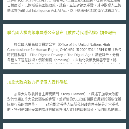
法律研究所 2023年12月25日 隨著AI(人工智慧)快速發展，在各領域之應用
日益廣泛，已逐漸成為國際政策、規範、立法討論之重點。其中歐盟人工智
慧法案(Artificial Intelligence Act, AI Act，以下簡稱AIA法案)係全球首部全面
規範人工智慧之法律架構，並於2023年12月9日由歐洲議會及歐盟部長歷史
會達成重要政治協議[1]，尚待正式批准。 壹、發佈背景 歐洲議會及歐盟部
長理事會針對AIA法案已於本年12月9日達成暫時政治協議，尚待正式批
准。在法案普遍實施前之過渡期，歐盟執委會將公布人工智慧協定(AI
聯合國人權高級專員辦公室發布《數位時代隱私權》調查報告
Pact)，其將號召來自歐洲及世界各地AI開發者自願承諾履行人工智慧法之
關鍵義務。 歐盟人工智慧法係歐盟執委會於2021年4月提出，係全球首項關
聯合國人權高級專員辦公室（Office of the United Nations High
於人工智慧的全面法律架構，該項新法係歐盟打造可信賴AI之方式，將基於
Commissioner for Human Rights, OHCHR）於2021年9月15日發布《數位
AI未來可證定義(future proof definition)，以等同作法直接適用於所有會員國
時代隱私權》（The Right to Privacy in The Digital Age）調查報告，分析
[2]。 貳、內容摘要 AIA法案旨在確保進入並於歐盟使用之AI人工智慧系統是
各種人工智慧技術，例如側寫（profiling）、自動化決策及機器學習，將如
安全及可信賴的，並尊重人類基本權利及歐盟價值觀，在創新及權利義務中
何影響人民之隱私或其他權利，包括健康權、教育權、行動自由、言論自由
取得平衡。對於人工智慧可能對社會造成之危害，遵循以風險為基礎模式
或集會結社自由等，並提出對國家與企業應如何因應之具體建議。 一、針
(risk-based approach)，即風險越高，規則越嚴格，現階段將風險分為：最
對國家與企業使用人工智慧之共同建議：在整個人工智慧系統生命週期中，
小風險(Minimal risk)、高風險(High-risk)、無法接受的風險(Unacceptable
包括設計、開發、部署、銷售、取得（obtain）或運營，應定期進行全面的
加拿大政府致力捍衛個人資料隱私
risk)、特定透明度風險(Specific transparency risk)[3]。與委員會最初建議
人權影響評估（comprehensive human rights impact assessments），提
版本相比，此次臨時協定主要新增內容歸納如下： 臨時協議確立廣泛域外
高系統使用透明度與可解釋性，並應充分通知公眾與受影響之個人其正在使
適用之範圍，包含但不限於在歐盟內提供或部署人工智慧系統的企業[4]。但
加拿大財政委員會主席克萊門（Tony Clement），概述了加拿大政府
用人工智慧進行決策。 二、針對國家使用人工智慧之建議：應確保所有人
澄清該法案不適用於專門用於軍事或國防目的之系統。同樣，該協定規定不
對於保護加拿大公民隱私的步驟，並詳細的列出政府機關官員對於隱私保護
工智慧的使用符合人權，明確禁止並停止販售不符合國際人權法運作之人工
適用於研究和創新目的之人工智慧系統，也不適用於非專業原因之個人AI使
違犯行為的案件量。 政府對於看待人民隱私保護這件事情是非常重視
智慧應用程序。在證明使用該人工智慧系統能遵守隱私及資料保護標準，且
用。 臨時協議針對通用AI(General purpose AI)[5]模型，訂定相關規定以確
的，特別是如何妥當的處理具敏感性個人資料的這個部分，我們認為是關鍵
不存在重大準確性問題及產生歧視影響之前，應暫停在公共場所使用遠端生
保價值鏈之透明度；針對可能造成系統性風險之強大模型，訂定風險管理與
性的重點」部長克萊門表示。 人力資源及技能發展部部長芬蕾（Diane
物識別技術。並盡速立法及建立監管框架，以充分預防和減輕使用人工智慧
重要事件監管、執行模型評估與對抗性測試等相關義務。這些義務將由執委
Finley）說：「我們對於所有違犯事件都會非常認真的面對，任何錯誤都是
可能造成不利人權的影響，以及確保在侵犯人權時能夠有相關之補救措施。
會與業界、科學社群、民間及其他利害關係人共同制定行為準則(Codes of
不能被接受的，為了預防和對抗將來可能發生的事故，我已經下達指示要求
三、針對企業使用人工智慧之建議：應盡力履行維護人權之責任，建議實施