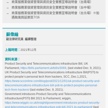
商業服務業個資管理與資訊安全實務宣導說明會（台南場）
商業服務業個資管理與資訊安全實務宣導說明會（台中場）
商業服務業個資管理與資訊安全實務宣導說明會（台北場）※如
遇颱風假延期至7/16
蘇偉綸
副法律研究員 編譯整理
上稿時間：
2021年12月
資料來源：
Product Security and Telecommunications infrastructure Bill, UK
Parliament,
https://bills.parliament.uk/bills/3069
, (last visited Dec. 9, 2021).
UK Product Security and Telecommunications infrastructure Bill(PSTI) to
protect people’s personal tech from hackers, SCC, Dec.1,2021,
https://www.scconline.com/blog/post/2021/12/01/uk-product-security-and-
telecommunications-infrastructure-bill-psti-to-protect-peoples-personal-
tech-from-hackers/
(last visited Dec. 9, 2021).
Government introduces Product Security and Telecommunications
infrastructure(PSTI) Bill 2021 to Parliament, wiggin,
https://www.wiggin.co.uk/insight/government-introduces-product-security-
and-telecommunications-infrastructure-psti-bill-2021-to-parliament/
(last