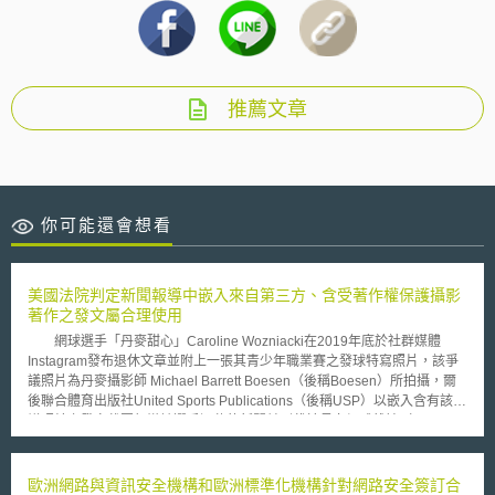
推薦文章
你可能還會想看
美國法院判定新聞報導中嵌入來自第三方、含受著作權保護攝影
著作之發文屬合理使用
網球選手「丹麥甜心」Caroline Wozniacki在2019年底於社群媒體
Instagram發布退休文章並附上一張其青少年職業賽之發球特寫照片，該爭
議照片為丹麥攝影師 Michael Barrett Boesen（後稱Boesen）所拍攝，爾
後聯合體育出版社United Sports Publications（後稱USP）以嵌入含有該爭
議照片之發文截圖報導該選手退休的新聞並刊載於長島網球雜誌（Long
Island Tennis Magazine）之網站上，然而USP並未獲得Boesen之允許或
授權使用，因此Boesen於2020年3月對USP提出著作權侵權訴訟。 美
國紐約東區聯邦地區法院法官根據美國著作權法第107條（17 U.S.C. §
歐洲網路與資訊安全機構和歐洲標準化機構針對網路安全簽訂合