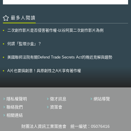
統），相關應用情境刷新了未來智慧交通的想像。因應技術潮流，各國法規
加拿大衛生部（Health Canada, HC） 之醫療器材許可證；（3）澳洲醫療
亦陸續針對自駕車應用所涉事物與環境進行系統性的規範與制度整備，以利
用品管理局（Therapeutic Goods Administration, TGA）之澳洲治療用品登
其情境測試與未來實際應用。 除了前揭世界自駕車應用與法制趨勢潮
記冊 ；（4）日本厚生勞動省（Ministry of Health, Labour and Welfare,
流，為使我國自駕車相關應用得以順利發展，交通部早在2017年已先行修
最多人閱讀
MHLW）之上市前批准。另外，欲適用簡化程序的註冊產品，則需與AREE
正道路交通安全規則（下稱道交規則）第20條，並同時新增附件21「自動
頒發授權證明之產品具有「本質上相同性」（Dispositivo Médico
駕駛車輛申請道路測試作業規定」，以利自駕車應用得進行道路測試；此
Essencialmente Idêntico），具體包含產品之技術規格、適應症、預期用
二次創作影片是否侵害著作權-以谷阿莫二次創作影片為例
外，為使自駕技術應用可進一步測試營運情境，故我國後於2018年12月19
途、製造商、製造流程，以及安全與性能上的一致性。 此政策透過值得信
日公布無人載具科技創新實驗條例（下稱無人載具條例），而行政院於隔年
賴的監管單位把關，不僅可促進國際間醫療器材之貿易流通，更可能有效減
（即2019年）6月1日核定施行該條例及其4項授權辦法，以利相關產業技術
何謂「監理沙盒」？
少巴西當局於審查過程的行政成本，進而提升國內的產品審查效率。然值得
與創新服務發展[1]，正式開啟了無人載具科技創新實驗沙盒（下稱無人載具
注意的是，在各國醫療器材監管法規與行政裁量基準不完全一致的現況下，
沙盒），雖然前開條例之適用範圍不限於自駕車，尚包含航空器、船舶等載
各國政府對於醫療器材之分類、臨床數據及健康風險的解釋與判斷結果也不
美國聯邦法院有關Defend Trade Secrets Act的晚近見解與趨勢
具[2]，但其中自駕車之相關應用應屬焦點，其中又以自駕巴士應用為我國無
見得相同，Avisa未來在醫療器材上市審核的過程中，將如何看待及利用來
人載具沙盒之多數[3]，故本文即聚焦就自駕巴士應用上路營運所涉之相關法
自AREE之證明文件，有待未來持續觀察其實施成效。
制進行討論並探究調適方向。 壹、事件摘要 我國無人載具沙盒較多為
A片也要搞創意！具原創性之A片享有著作權
自駕巴士應用實例，為促使該等應用在沙盒試煉後得順利上路營運載客，以
避免銜接實際提供服務落空，宜及早檢視我國法制有無調適必要。 緣
自駕巴士似可理解為裝設自駕系統之大客車，則若欲使自駕巴士得於我國道
路上進行正式載客服務（非沙盒之實驗），通盤地檢視我國公路法、運輸業
管理規則（下稱運管規則）、道路交通管理處罰條例（下稱道交條例）、道
隱私權聲明
徵才訊息
網站導覽
交規則等相關規範則有其必要性；自駕巴士之應用亦可能因為自駕技術特
徵，藉由系統設置之虛擬軌道，或於環境相對單純之情境下進行載運，而有
聯絡我們
資策會
類同大眾捷運法（下稱大捷法）所稱大眾捷運系統之特性，因此自駕巴士因
相關連結
應實際情境所需之法制，宜分別加以研析。 貳、重點說明 一、自駕巴士之
特性與未來可能調適之相關法制 （一）各類自駕巴士應用之特性 我國
財團法人資訊工業策進會 統一編號：05076416
迄今無人載具沙盒之實例，或得透過使用專用道路與否，歸納、分類自駕巴