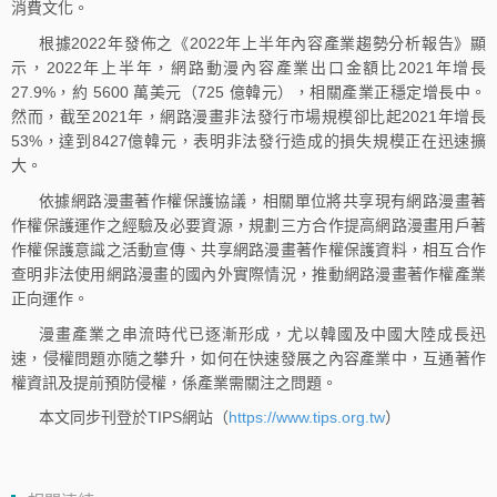
消費文化。
根據2022年發佈之《2022年上半年內容產業趨勢分析報告》顯
示，2022年上半年，網路動漫內容產業出口金額比2021年增長
27.9%，約 5600 萬美元（725 億韓元），相關產業正穩定增長中。
然而，截至2021年，網路漫畫非法發行市場規模卻比起2021年增長
53%，達到8427億韓元，表明非法發行造成的損失規模正在迅速擴
大。
依據網路漫畫著作權保護協議，相關單位將共享現有網路漫畫著
作權保護運作之經驗及必要資源，規劃三方合作提高網路漫畫用戶著
作權保護意識之活動宣傳、共享網路漫畫著作權保護資料，相互合作
查明非法使用網路漫畫的國內外實際情況，推動網路漫畫著作權產業
正向運作。
漫畫產業之串流時代已逐漸形成，尤以韓國及中國大陸成長迅
速，侵權問題亦隨之攀升，如何在快速發展之內容產業中，互通著作
權資訊及提前預防侵權，係產業需關注之問題。
本文同步刊登於TIPS網站（
https://www.tips.org.tw
）