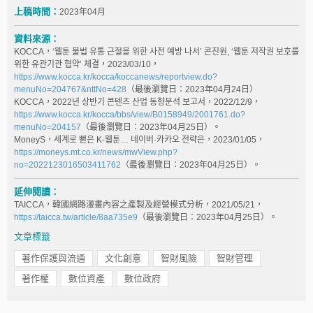
上稿時間：
2023年04月
資料來源：
KOCCA，‘웹툰 불법 유통 근절을 위한 사전 예방 나서’ 콘진원, ‘웹툰 저작권 보호를
위한 유관기관 협약’ 체결，2023/03/10，
https://www.kocca.kr/kocca/koccanews/reportview.do?
menuNo=204767&nttNo=428
（最後瀏覽日：2023年04月24日）
KOCCA，2022년 상반기 콘텐츠 산업 동향분석 보고서，2022/12/9，
https://www.kocca.kr/kocca/bbs/view/B0158949/2001761.do?
menuNo=204157
（最後瀏覽日：2023年04月25日）。
MoneyS，세계로 뻗은 K-웹툰… 네이버·카카오 전략은，2023/01/05，
https://moneys.mt.co.kr/news/mwView.php?
no=2022123016503411762
（最後瀏覽日：2023年04月25日）。
延伸閱讀：
TAICCA，韓國網路漫畫內容之產製及經營模式分析，2021/05/21，
https://taicca.tw/article/8aa735e9
（最後瀏覽日：2023年04月25日）。
文章標籤
著作保護與流通
文化創意
智財風險
智財管理
著作權
數位資產
數位政府