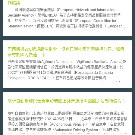
107）之合理使用原則：(1)使用的目的和性質、(2)受著作權保護作品的性
作協議
質、(3)實質使用原始作品的比例、以及(4)該著作權物的使用對市場的影響
歐洲網路與資訊安全機構（European Network and Information
等四項判斷要素，逐一檢視本爭議。 針對要素一，法官參酌相似前
Security Agency，簡稱ENISA）為了支持網路安全商品和服務進行標準
案，認為USP之新聞並非單純使用Boesen的照片，而是嵌入該爭議照片之
化，於今年七月九日和歐洲標準化委員會（European Committee for
發文截圖，且未針對該爭議照片內容描述該選手之青少年網球生涯，已賦予
Standardization，簡稱CEN）與歐洲電工技術標準化委員會（European
既有著作新的或不同元素或有其他使用目的，而非替代既有著作之原始用
Committee for Electrotechnical Standardization，簡稱CENELEC）共同簽
途，而認定USP充分地轉化該攝影著作、屬合理使用；而要素二，法官認為
署合作協議，來強化網路安全標準化的各項措施。 本合作協議的目
該爭議照片同時具資訊性與創造性元素，而該爭議照片除了在網球選手發文
的，在於能夠更有效地了解與解決網路和資訊安全標準化的議題，特別是處
中公開之外，Boesen亦已公開於其社群媒體與網站中，使該爭議照片之資
理和ENISA有所關連的不同訊息和通信技術（ICT）部門。本次簽署的合作
巴西通過290號規範性指令，促進已獲外國監管機構註冊之醫療
訊性成份相對較高、其合理使用範圍較大；至於要素三，USP之新聞係嵌入
協議，可視為是近來ENISA制定新法規的額外延伸，其將給予ENISA針對支
器材於國內快速上市
網球選手之退休發文，且保留選手頭像簡介、發文內容等社群媒體之所有標
持網路資訊安全（NIS）標準的發展，有更多積極的角色。本合作協議涉及
記，並未直接對該爭議照片進行編輯，因此使用該攝影著作之比例相對低；
巴西國家衛生監督局(Agência Nacional de Vigilância Sanitária, Anvisa)為
的範圍包含下列情況： ‧ENISA於識別技術委員會（identified
最後要素四，USP之報導非單獨呈現該爭議照片而係連同網球選手退休發文
強化國際監管機構間信任，並促進具有臨床效益的健康產品快速流通，於
technical committees）作為觀察人，CEN與CENELEC的工作小組與講習
一同展現，此外該爭議照片係經過裁切且解析度低，實質上難以取代原始攝
2022年8月通過第741號合議理事會決議（Resolução da Diretoria
作為支持歐洲標準的準備 ‧CEN與CENELEC評估ENISA相關的研究
影著作之市場價值。綜上所述，法官最終於同年11月初作出判決，認定
Colegiada - RDC N° 741），宣布若已透過等效外國監管機構
成果，並且將其轉化成標準化活動 ‧ENISA參與或適當地擔當依據
USP嵌入具Boesen攝影著作發文之報導屬合理使用。
（Autoridade Reguladora Estrangeira Equivalente, AREE）–即具有與
CEN-CENELEC內部規章所組成的相關技術委員會、工作小組與講習之主
Anvisa一致之監管方式的外國監管機構–認定符合公認之品質、安全性和有
席 ‧散布和促進出版物、研究結果、會議或研討會之消息流通 ‧
效性標準之醫療產品，可利用AREE的註冊或授權證明相關文件，於巴西當
對於促進活動與因NIS標準相關工作之商業聯繫建立和研究網絡提供相互支
地申請上市註冊的過程中，獲得簡化審查的優惠措施。在此框架下，Anvisa
簡析自動駕駛巴士應用於我國上路營運所需面臨之法制預備方向
持 ‧針對處理攸關NIS標準活動的科技和研究議題，舉辦各項局部工作
於2024年4月4日通過第290號規範性指令 （Instrução Normativa - N°
小組、會議和研討會 ‧針對共同利益確定之議題作相關資訊交換
290），內文指出醫療器材及體外診斷醫材產品可於2024年6月3日起，於
有鑑於ENISA逐漸強調NIS標準化的相關工作，標準化不僅能改善網路安全
簡析自動駕駛巴士應用於我國上路營運所需面臨之法制預備方向 資訊工業
註冊上市的過程中提交AREE之證明文件以進入簡審程序。 第290號規範性
外，更能提高所有網路安全產品與服務當面對不同網路威脅時的防禦能力。
策進會科技法律研究所 2021年05月25日 近年來，世界各國眾多業者積
指令明確指出，目前獲巴西政府認可之醫療器材AREE及對應之註冊或授權
是以，我國資安主管機關是否亦需協調所有資安部門，針對網路安全技術架
極投入開發自動駕駛車輛（Autonomous Vehicle，下稱自駕車，自動駕駛
證明，包含以下機構：（1）美國食品及藥物管理局（U.S. Food and Drug
構研擬或規劃出相關標準化的網路威脅防範模組，則是亟需思考的問題。
簡稱自駕）或自動駕駛系統（Automated Driving System，下稱自駕系
Administration, FDA）之上市前批准（PMA）、510(k)或De Novo；（2）