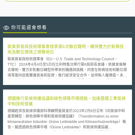
你可能還會想看
歐美貿易與技術理事會發表第6次聯合聲明，確保雙方於新興技
術及數位環境之領導地位
歐美貿易與技術理事會（EU－U.S. Trade and Technology Council，
TTC） 2024年4月4日至5日在比利時魯汶舉行第6屆部長會議，依據會後聯
合聲明，雙方針對數位轉型所帶來的機遇與挑戰，同意在新興技術和數位環
境等面向促進雙邊貿易和投資、進行經濟安全合作，並捍衛人權價值。未來
雙方將針對AI、半導體、量子技術和6G無線通訊系統等制定互通機制及標
準，簡述如下： (1) AI技術：採取「風險基礎方法」（risk-based
approach）實施「可信任人工智慧和風險管理聯合路徑圖（Joint
Roadmap for Trustworthy AI and Risk Management），提高透明度以降低
德國推行氣候保護協議和綠色領導市場措施，加速基礎工業氣候
公民及社會使用AI的風險；更新關鍵AI術語清單（a list of key AI terms），
中和技術發展
減少雙方於概念認知上的誤差；承諾建立對話機制，以深化雙邊合作。 (2)
德國經濟及氣候保護部科學顧問委員會於2023年2月8日公布《向氣候中和
半導體：為促進半導體供應鏈韌性（resilience）與協調（coordination），
產業轉型：綠色領導市場和氣候保護協議》（Transformation zu einer
將延長實施「供應鏈早期預警機制」（joint early warning mechanism）及
klimaneutralen Industrie: Grüne Leitmärkte und Klimaschutzverträge）報
「透明機制」（transparency mechanism）兩項行政安排，共同解決半導
告，擬透過綠色領導市場（Grüne Leitmärkte）和氣候保護協議
體產業市場扭曲、供應鏈過度依賴特定國家等挑戰。 (3) 量子技術：雙方將
（Klimaschutzverträge）兩種工具措施，在基礎⼯業中⼤規模推廣氣候中