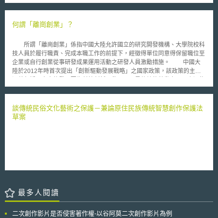
成立量子工作小組（Quantum Task Force），以制定統一量子技術標準，
和⽣產技術。 科學顧問委員會指出，目前僅靠碳定價已無法調整在氣候保
加速技術研發。 (4) 6G技術：雙方通過「6G願景」（6G vision），並對於
護面向的市場失靈問題，加上基礎工業（例如鋼鐵、水泥、合成氨等）的氣
未來研究合作簽署行政安排（administration arrangement），建立6G技術
候友好型技術投資上缺乏經濟效益，因此政府需要採取額外措施來實現基礎
何謂「離崗創業」？
開發共同原則。 歐美雙方期望透過上述作法，促進半導體和關鍵技術研發
工業的氣候中和。 綠⾊領導市場則是國家建立或支持以氣候中和⽅式⽣產
和供應鏈多元化，以確保經濟安全及落實數位轉型，確保歐美於新興技術和
的原物料（例如綠⾊鋼鐵）的市場，政府採購中可優先使⽤綠⾊原料，也可
數位環境之領導地位。
所謂「離崗創業」係指中國大陸允許國立的研究開發機構、大學院校科
以透過監管措施，規定私⼈和企業在⼀定範圍內只能使⽤含有⼀定⽐例綠⾊
技人員於履行職責、完成本職工作的前提下，經徵得單位同意得保留職位至
原料的產品。氣候保護協議則是國家與企業間，就⽣產氣候友好型產品簽訂
企業或自行創業從事研發成果運用活動之研發人員激勵措施。 中國大
契約，保證企業將獲得15年的補償⾦，以補償採行氣候中和⽣產術所產生較
陸於2012年時首次提出「創新驅動發展戰略」之國家政策，該政策的主要
⾼的成本，同時亦保護企業免受碳定價波動和其他⾵險的影響。
涵義包括了未來的發展要靠科技創新驅動，而不是傳統的勞動力以及資源能
源驅動；以及創新的目的是為了驅動發展，而不是為了發表高水準論文。
在實施該戰略政策之前提下，中國大陸於2016年2月發布了《實施〈中
華人民共和國促進科技成果轉化法〉若干規定》，於該文件中，為激勵研發
談傳統民俗文化藝術之保護－兼論原住民族傳統智慧創作保護法
人員創新創業，開放國立研究開發機構、大學院校科技人員於履行職責、完
草案
成本職工作的前提下，經徵得單位同意得保留職位至企業或自行創業從事研
發成果運用活動。該文件並要求國立研究開發機構及大學院校應建立相關規
範，或與研發人員約定留職從事研發成果運用活動期之間和期滿後的權利和
義務，以及規定研發人員依該規定留職者，其期間以3年為限。
最多人閱讀
二次創作影片是否侵害著作權-以谷阿莫二次創作影片為例