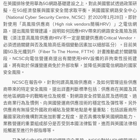
在英國排除使用華為5G網路基礎建設之上，對此英國嘗試透過政策研
擬，在5G經濟發展與國家安全間求取平衡。英國國家網路安全中心
（National Cyber Security Centre, NCSC）於2020年1月28日，即針
對使用「高風險供應商（High risk vendors簡稱HRV）」之電信網
路，提出風險管理建議，說明如何因應HRV帶來的網路安全風險及挑
戰（須注意高風險供應商HRV不一定是關鍵供應商Critical Vendor，
必須透過關鍵與否及風險高低兩個變動因素加以細部區分）。目前英
國5G及光纖到戶（Fiber To The Home, FTTH）計畫推動處於關鍵階
段，NCSC向電信營運商提出有關使用HRV設備的非拘束性技術建
議，將有助於保護營運商免於外部攻擊，並降低英國電信網路的國家
安全風險。
NCSC在報告中，針對何謂高風險供應商，及如何管理這些供應
商帶來的特定安全風險，提出詳盡判斷標準包括：供應商在英國及其
他地區網路中的戰略地位及規模、對網路安全控管品質及透明度、過
去商業行為及慣例、向英國營運商供應技術的穩定性及彈性等。另外
供應商有無接受外國政府補貼及營業地點是考量重點：包括該廠商所
屬國家政府機構對其施加影響之程度、是否具備攻擊英國網路能力、
業務營運的重要組成部分是否受到本國法律監管，進而與英國法律相
抵觸甚至進行外部指導等。