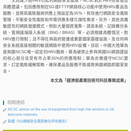
又為減少由HRV引起的網路安全風險，NCSC對於HRV控管提出
具體建議。包括應限制在5G或FTTP網路核心功能中使用HRV產品及
服務，並將高風險廠商供應上限設定為35％，有效進行網路安全風險
管理，平衡安全性風險和市場供應多樣化彈性需求。另外，其他具備
敏感性的網路營運模式，例如大量個資蒐集、語音系統、記錄備份系
統、寬頻遠端接入系統（BNG / BRAS）等，必須根據具體情況，對
HRV進行限制；且不得在與政府營運或重要國家基礎設施，及任何與
安全系統直接相關的敏感網路中使用HRV設備。目前，中國大陸華為
是英國NCSC唯一認定的HRV廠商，華為被禁止參與英國5G網路建設
的核心部分且受有市占率35%的供應限制；華為亦需遵守NCSC要
求，訂定風險緩解策略，確保產品及服務不致威脅英國網路即國家安
全。
本文為「經濟部產業技術司科技專案成果」
相關連結
NCSC advice on the use of equipment from high risk vendors in UK
telecoms networks
歐盟《5G網絡安全風險聯合評估報告》